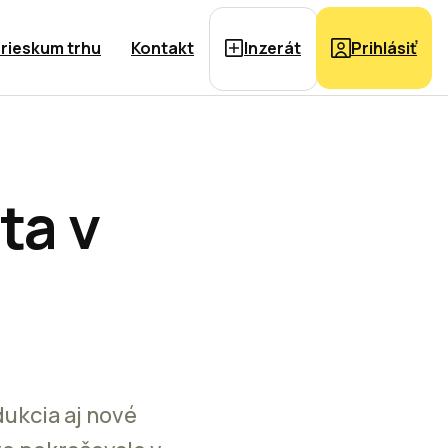
rieskum trhu
Kontakt
Inzerát
Prihlásiť
ta v
dukcia aj nové