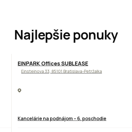
Najlepšie ponuky
TOP
ODPORÚČAME
EINPARK Offices SUBLEASE
Einsteinova 33, 85101 Bratislava-Petržalka
Kancelárie na podnájom – 6. poschodie