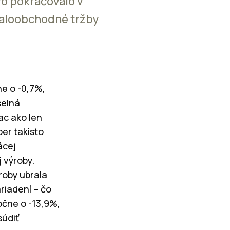
vo pokračovalo v
Maloobchodné tržby
e o -0,7%,
selná
ac ako len
er takisto
ácej
 výroby.
roby ubrala
riadení – čo
očne o -13,9%,
súdiť