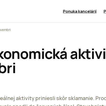
Ponuka kancelárií
P
ovembri
konomická aktivi
bri
lnej aktivity priniesli skôr sklamanie. Pro