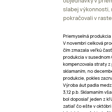
objednávky v priem
slabej výkonnosti,
pokračovali v raste
Priemyselná produkcia 
V novembri celková pro
čím zmazala veľkú časť
produkcia v susednom 
kompenzovala straty z 
sklamaním, no decembe
produkcie, pokles zaz
Výroba áut padla medzi
3,12 p.b. Sklamaním vša
bol doposiaľ jeden z k
zatiaľ čo ešte v októbr