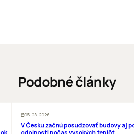
Podobné články
KANCELÁRIE
05. 08. 2026
V Česku začnú posudzovať budovy aj p
rok
odolnosti počas vysokých teplôt