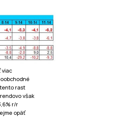
 viac
maloobchodné
 tento rast
 Trendovo však
3,6% r/r
rejme opäť