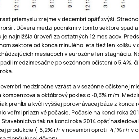
rast priemyslu zrejme v decembri opäť zvýši. Stredn
zhoršil. Dôvera medzi podnikmi v tomto sektore spadla
o je najnižšia úroveň za ostatných 12 mesiacov. Pred
nom sektore od konca minulého leta tiež len kolíšu v 
chádzajúcich mesiacoch v eurozóne len stagnáciu. N
padli medzimesačne po sezónnom očistení o 5,4%, čím
roka.
ovembri medziročne vzrástla v sezónne očistenej mi
en kompenzovala októbrový pokles o -0,3% m/m. Medz
ak prehĺbila kvôli vyššej porovnávacej báze z konca 
lo veľmi priaznivé počasie. Počasie na konci roka 20
 Stavebníctvo tak na konci roka 2014 opäť nasledoval
ej produkcie (-6,2% r/r v novembri oproti -4,1% r/r v o
 sa zlepšujúcej dôvery.