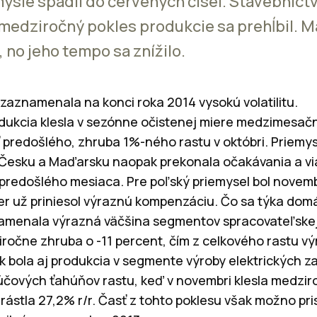
ysle spadli do červených čísel. Stavebníct
 medziročný pokles produkcie sa prehĺbil. 
, no jeho tempo sa znížilo.
zaznamenala na konci roka 2014 vysokú volatilitu.
dukcia klesla v sezónne očistenej miere medzimesačn
 predošlého, zhruba 1%-ného rastu v októbri. Priemy
Česku a Maďarsku naopak prekonala očakávania a vi
predošlého mesiaca. Pre poľský priemysel bol novemb
r už priniesol výraznú kompenzáciu. Čo sa týka dom
namenala výrazná väčšina segmentov spracovateľskej
ročne zhruba o -11 percent, čím z celkového rastu vý
k bola aj produkcia v segmente výroby elektrických za
ľúčových ťahúňov rastu, keď v novembri klesla medzir
i rástla 27,2% r/r. Časť z tohto poklesu však možno pri