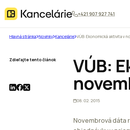
+421 907 927 741
Hlavná stránka
Novinky
Kancelárie
VÚB: Ekonomická aktivita v n
VÚB: E
Zdieľajte tento článok
novem
08. 02. 2015
Novembrová dáta reá