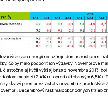
gulovaných cien energií umožňuje domácnostiam míňať
užby, čo by malo podporiť ich výdavky. Novembrové 
ci, čiastočne aj kvôli vyššej báze z novembra 2013, bol
redošlom mesiaci (2,4% r/r oproti októbrovým 6,5%).
sačný kĺzavý priemer vzrástol v novembri z predošlých 
v novembri. Decembrový rast maloobchodných tržieb z