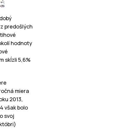
odobý
 z predošlých
stihové
okolí hodnoty
ové
 skĺzli 5,6%
ere
iročná miera
roku 2013,
14 však bolo
o svoj
któbri)