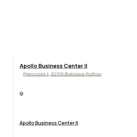
TOP
NOVINKA
ODPORÚČAME
Apollo Business Center II
Prievozská 4, 82109 Bratislava-Ružinov
Apollo Business Center II