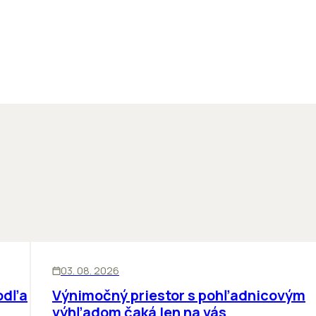
KANCELÁRIE
03. 08. 2026
odľa
Výnimočný priestor s pohľadnicovým
výhľadom čaká len na vás