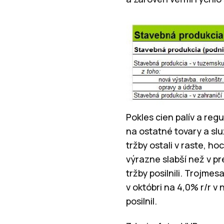
Pokles cien palív a re
na ostatné tovary a sl
tržby ostali v raste, ho
výrazne slabší než v p
tržby posilnili. Trojme
v októbri na 4,0% r/r 
posilnil.