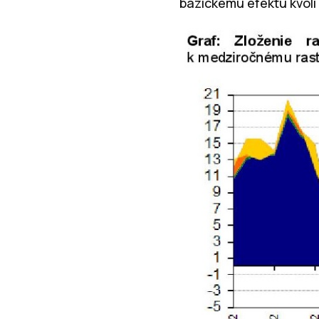
bázickému efektu kvôli