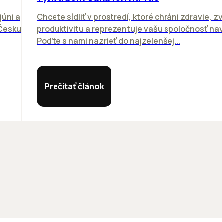
júni a
Chcete sídliť v prostredí, ktoré chráni zdravie, z
 Česku.
produktivitu a reprezentuje vašu spoločnosť n
Poďte s nami nazrieť do najzelenšej...
Prečítať článok