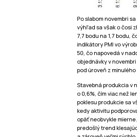
Po slabom novembri sa 
výhľad sa však o čosi 
7,7 bodu na 1,7 bodu, č
indikátory PMI vo výrob
50, čo napovedá v nad
objednávky v novembri 
pod úroveň z minulého 
Stavebná produkcia v n
o 0,6%, čím viac než l
poklesu produkcie sa vš
kedy aktivitu podporova
opäť neobvykle mierne.
predošlý trend klesajúc
a zároveň veľmi rýchlo