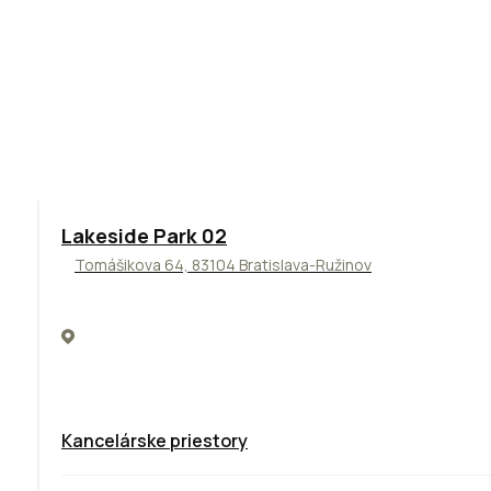
ODPORÚČAME
Lakeside Park 02
Tomášikova 64, 83104 Bratislava-Ružinov
Kancelárske priestory