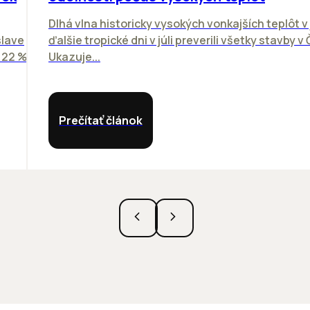
Dlhá vlna historicky vysokých vonkajších teplôt v 
slave
ďalšie tropické dni v júli preverili všetky stavby v
o 22 %
Ukazuje...
Prečítať článok