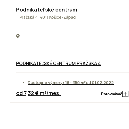
ODPORÚČAME
Podnikateľské centrum
Pražská 4, 4011 Košice-Západ
PODNIKATEĽSKÉ CENTRUM PRAŽSKÁ 4
Dostupné výmery: 18 - 350 m²
od 01.02.2022
od 7,32 € m²/mes.
Porovnávač