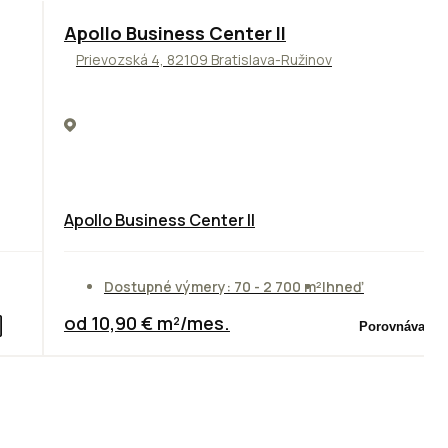
TOP
NOVINKA
ODPORÚČAME
Apollo Business Center II
Prievozská 4, 82109 Bratislava-Ružinov
Apollo Business Center II
Dostupné výmery: 70 - 2 700 m²
Ihneď
od 10,90 € m²/mes.
Porovnávač