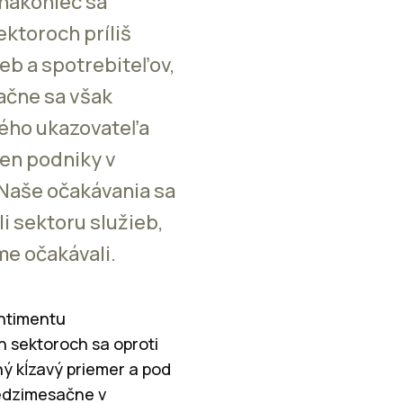
nakoniec sa
ktoroch príliš
ieb a spotrebiteľov,
ačne sa však
vého ukazovateľa
len podniky v
. Naše očakávania sa
i sektoru služieb,
me očakávali.
entimentu
h sektoroch sa oproti
ný kĺzavý priemer a pod
Medzimesačne v