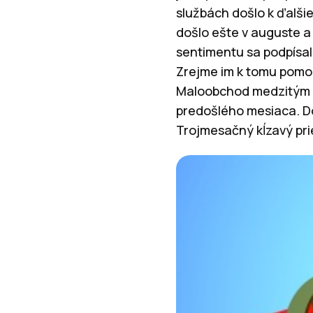
službách došlo k ďalšie
došlo ešte v auguste a
sentimentu sa podpísal
Zrejme im k tomu pomo
Maloobchod medzitým na
predošlého mesiaca. Dô
Trojmesačný kĺzavý pr