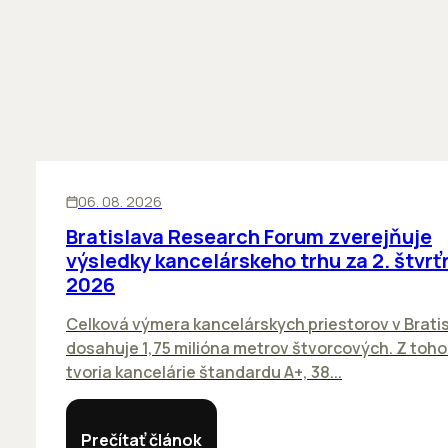
KANCELÁRIE
06. 08. 2026
Bratislava Research Forum zverejňuje
výsledky kancelárskeho trhu za 2. štvrť
2026
Celková výmera kancelárskych priestorov v Brati
dosahuje 1,75 milióna metrov štvorcových. Z toh
tvoria kancelárie štandardu A+, 38...
Prečítať článok