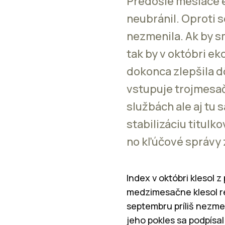
Predošlé mesiace 
neubránil. Oproti 
nezmenila. Ak by sm
tak by v októbri e
dokonca zlepšila d
vstupuje trojmesač
službách ale aj tu 
stabilizáciu titulk
no kľúčové správy 
Index v októbri klesol 
medzimesačne klesol re
septembru príliš nezmen
jeho pokles sa podpísa