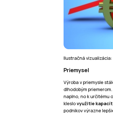
Ilustračná vizualizáci
Priemysel
Výroba v priemysle stál
dlhodobým priemerom. 
naplno, no k určitému 
kleslo
využitie kapacít
podnikov výrazne lepši