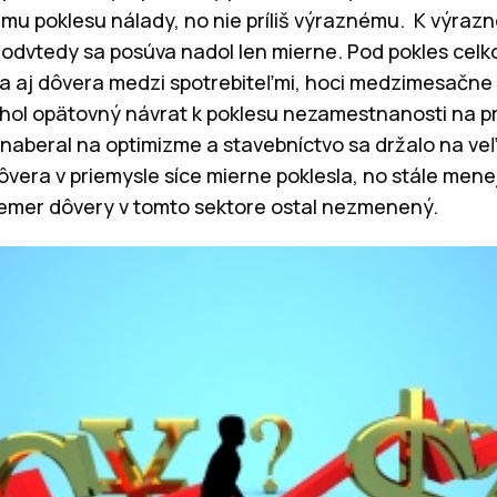
mu poklesu nálady, no nie príliš výraznému. K výrazn
 odvtedy sa posúva nadol len mierne. Pod pokles celk
a aj dôvera medzi spotrebiteľmi, hoci medzimesačne s
hol opätovný návrat k poklesu nezamestnanosti na p
beral na optimizme a stavebníctvo sa držalo na veľm
vera v priemysle síce mierne poklesla, no stále menej
iemer dôvery v tomto sektore ostal nezmenený.