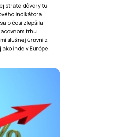
ej strate dôvery tu
ového indikátora
a o čosi zlepšila.
racovnom trhu.
i slušnej úrovni z
 ako inde v Európe.