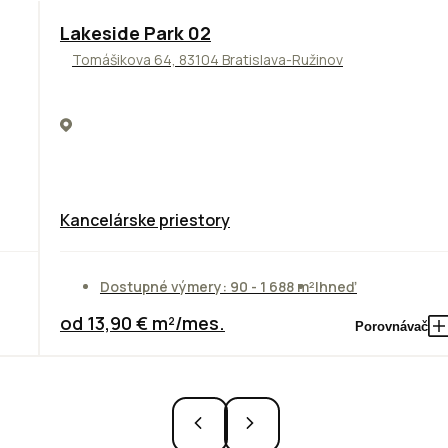
ODPORÚČAME
Lakeside Park 02
Tomášikova 64, 83104 Bratislava-Ružinov
Kancelárske priestory
Dostupné výmery: 90 - 1 688 m²
Ihneď
od 13,90 € m²/mes.
Porovnávač