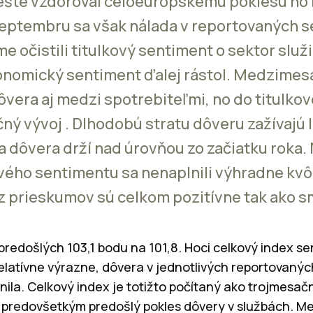
ešte vzdoroval celoeurópskemu poklesu no 
septembru sa však nálada v reportovaných se
e očistili titulkový sentiment o sektor služ
konomický sentiment ďalej rástol. Medzimes
ôvera aj medzi spotrebiteľmi, no do titulko
ný vývoj . Dlhodobú stratu dôveru zažívajú 
sa dôvera drží nad úrovňou zo začiatku roka
ového sentimentu sa nenaplnili výhradne kvôl
z prieskumov sú celkom pozitívne tak ako s
z predošlých 103,1 bodu na 101,8. Hoci celkový index s
latívne výrazne, dôvera v jednotlivých reportovanýc
ila. Celkový index je totižto počítaný ako trojmesač
l predovšetkým predošlý pokles dôvery v službách. 