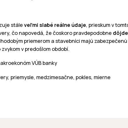
zuje stále
veľmi slabé reálne údaje
, prieskum v tom
very, čo napovedá, že čoskoro pravdepodobne
dôjde
lhodobým priemerom a stavebníci majú zabezpečenú 
o zvykom v predošlom období.
 makroekonóm VÚB banky
very, priemysle, medzimesačne, pokles, mierne