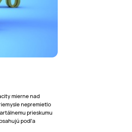
acity mierne nad
iemysle nepremietlo
kvartálnemu prieskumu
dosahujú podľa