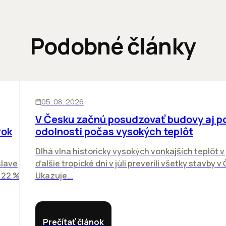
Podobné články
KANCELÁRIE
05. 08. 2026
V Česku začnú posudzovať budovy aj p
rok
odolnosti počas vysokých teplôt
Dlhá vlna historicky vysokých vonkajších teplôt v 
slave
ďalšie tropické dni v júli preverili všetky stavby v
o 22 %
Ukazuje...
Prečítať článok