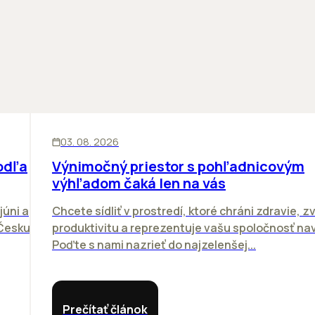
KANCELÁRIE
03. 08. 2026
odľa
Výnimočný priestor s pohľadnicovým
výhľadom čaká len na vás
júni a
Chcete sídliť v prostredí, ktoré chráni zdravie, z
 Česku.
produktivitu a reprezentuje vašu spoločnosť n
Poďte s nami nazrieť do najzelenšej...
Prečítať článok