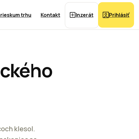
rieskum trhu
Kontakt
Inzerát
Prihlásiť
ického
och klesol.