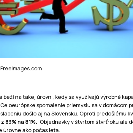
a: Freeimages.com
e beží na takej úrovni, kedy sa využívajú výrobné kap
Celoeurópske spomalenie priemyslu sa v domácom pr
oslabeniu došlo aj na Slovensku. Oproti predošlému 
 z 83% na 81%.
Objednávky v štvrtom štvrťroku ale 
e úrovne ako počas leta.