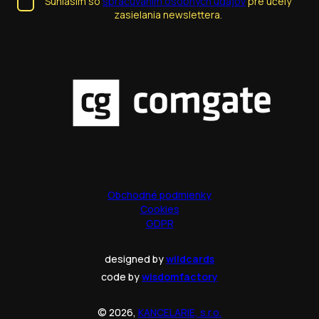
Súhlasím so
spracúvaním osobných údajov
pre účely
zasielania newslettera.
Obchodné podmienky
Cookies
GDPR
designed by
wildcards
code by
wisdomfactory
© 2026,
KANCELARIE, s.r.o.