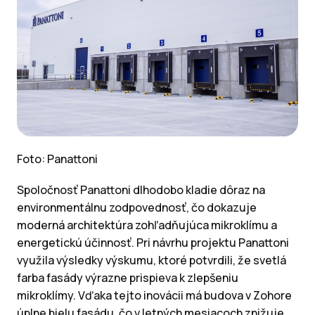
Foto: Panattoni
Spoločnosť Panattoni dlhodobo kladie dôraz na
environmentálnu zodpovednosť, čo dokazuje
moderná architektúra zohľadňujúca mikroklímu a
energetickú účinnosť. Pri návrhu projektu Panattoni
využila výsledky výskumu, ktoré potvrdili, že svetlá
farba fasády výrazne prispieva k zlepšeniu
mikroklímy. Vďaka tejto inovácii má budova v Zohore
úplne bielu fasádu, čo v letných mesiacoch znižuje