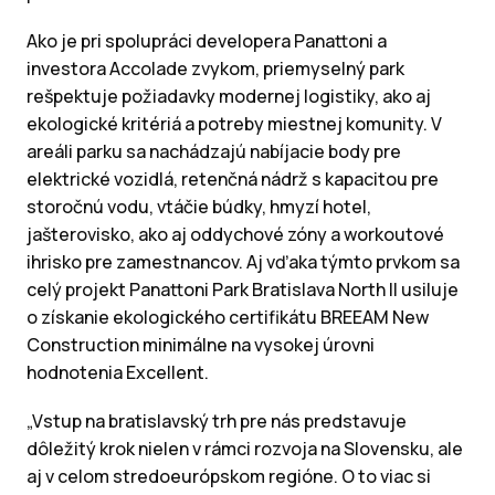
Ako je pri spolupráci developera Panattoni a
investora Accolade zvykom, priemyselný park
rešpektuje požiadavky modernej logistiky, ako aj
ekologické kritériá a potreby miestnej komunity. V
areáli parku sa nachádzajú nabíjacie body pre
elektrické vozidlá, retenčná nádrž s kapacitou pre
storočnú vodu, vtáčie búdky, hmyzí hotel,
jašterovisko, ako aj oddychové zóny a workoutové
ihrisko pre zamestnancov. Aj vďaka týmto prvkom sa
celý projekt Panattoni Park Bratislava North II usiluje
o získanie ekologického certifikátu BREEAM New
Construction minimálne na vysokej úrovni
hodnotenia Excellent.
„Vstup na bratislavský trh pre nás predstavuje
dôležitý krok nielen v rámci rozvoja na Slovensku, ale
aj v celom stredoeurópskom regióne. O to viac si