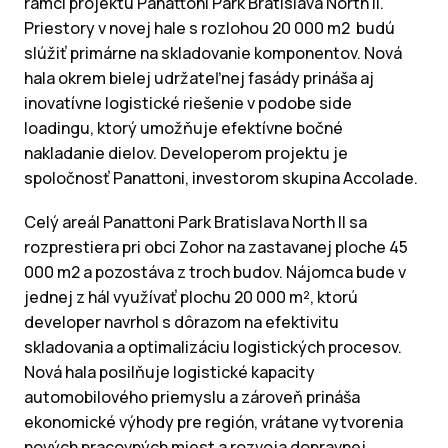
rámci projektu Panattoni Park Bratislava North II.
Priestory v novej hale s rozlohou 20 000 m2 budú
slúžiť primárne na skladovanie komponentov. Nová
hala okrem bielej udržateľnej fasády prináša aj
inovatívne logistické riešenie v podobe side
loadingu, ktorý umožňuje efektívne bočné
nakladanie dielov. Developerom projektu je
spoločnosť Panattoni, investorom skupina Accolade.
Celý areál Panattoni Park Bratislava North II sa
rozprestiera pri obci Zohor na zastavanej ploche 45
000 m2 a pozostáva z troch budov. Nájomca bude v
jednej z hál využívať plochu 20 000 m², ktorú
developer navrhol s dôrazom na efektivitu
skladovania a optimalizáciu logistických procesov.
Nová hala posilňuje logistické kapacity
automobilového priemyslu a zároveň prináša
ekonomické výhody pre región, vrátane vytvorenia
nových pracovných miest a rozvoja dopravnej