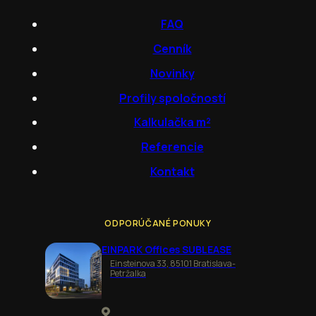
FAQ
Cenník
Novinky
Profily spoločností
Kalkulačka m²
Referencie
Kontakt
ODPORÚČANÉ PONUKY
EINPARK Offices SUBLEASE
Einsteinova 33, 85101 Bratislava-
Petržalka