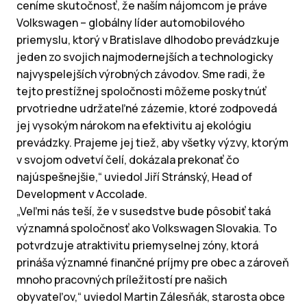
ceníme skutočnosť, že naším nájomcom je práve
Volkswagen – globálny líder automobilového
priemyslu, ktorý v Bratislave dlhodobo prevádzkuje
jeden zo svojich najmodernejších a technologicky
najvyspelejších výrobných závodov. Sme radi, že
tejto prestížnej spoločnosti môžeme poskytnúť
prvotriedne udržateľné zázemie, ktoré zodpovedá
jej vysokým nárokom na efektivitu aj ekológiu
prevádzky. Prajeme jej tiež, aby všetky výzvy, ktorým
v svojom odvetví čelí, dokázala prekonať čo
najúspešnejšie,“ uviedol Jiří Stránský, Head of
Development v Accolade.
„Veľmi nás teší, že v susedstve bude pôsobiť taká
významná spoločnosť ako Volkswagen Slovakia. To
potvrdzuje atraktivitu priemyselnej zóny, ktorá
prináša významné finančné príjmy pre obec a zároveň
mnoho pracovných príležitostí pre našich
obyvateľov,“ uviedol Martin Zálesňák, starosta obce