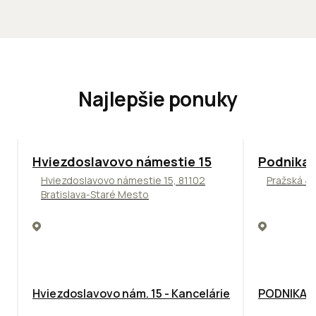
Najlepšie ponuky
ODPORÚČAME
ODPORÚČAM
Hviezdoslavovo námestie 15
Podnikat
Hviezdoslavovo námestie 15, 81102
Pražská 4,
Bratislava-Staré Mesto
Hviezdoslavovo nám. 15 - Kancelárie
PODNIKAT