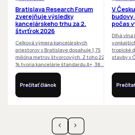
Bratislava Research Forum
V Česku
zverejňuje výsledky
budovy 
kancelárskeho trhu za 2.
počas v
štvrťrok 2026
Dlhá vlna
Celková výmera kancelárskych
vonkajších
priestorov v Bratislave dosahuje 1,75
tropické dn
milióna metrov štvorcových. Z toho 22
stavby v Č
% tvoria kancelárie štandardu A+, 38...
Prečítať článok
Prečíta