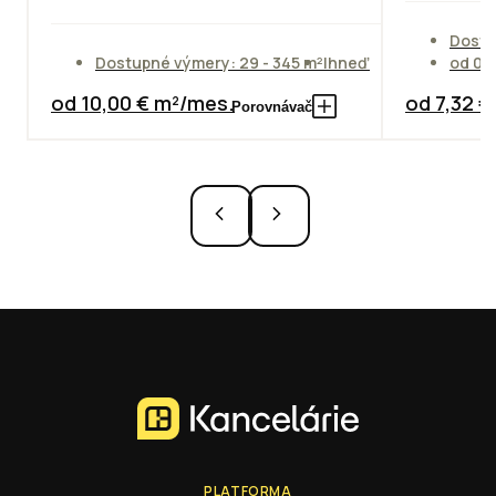
Dostu
Dostupné výmery: 29 - 345 m²
Ihneď
od 01
od 10,00 € m²/mes.
od 7,32 
Porovnávač
PLATFORMA