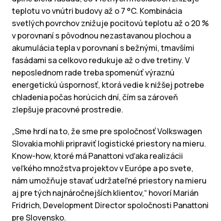
teplotu vo vnútri budovy až o 7 °C. Kombinácia
svetlých povrchov znižuje pocitovú teplotu až o 20 %
v porovnaní s pôvodnou nezastavanou plochou a
akumulácia tepla v porovnaní s bežnými, tmavšími
fasádami sa celkovo redukuje až o dve tretiny. V
neposlednom rade treba spomenúť výraznú
energetickú úspornosť, ktorá vedie k nižšej potrebe
chladenia počas horúcich dní, čím sa zároveň
zlepšuje pracovné prostredie.
„Sme hrdí na to, že sme pre spoločnosť Volkswagen
Slovakia mohli pripraviť logistické priestory na mieru.
Know-how, ktoré má Panattoni vďaka realizácii
veľkého množstva projektov v Európe a po svete,
nám umožňuje stavať udržateľné priestory na mieru
aj pre tých najnáročnejších klientov,“ hovorí Marián
Fridrich, Development Director spoločnosti Panattoni
pre Slovensko.