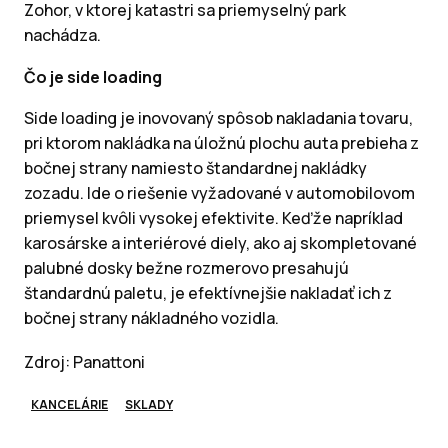
Zohor, v ktorej katastri sa priemyselný park
nachádza.
Čo je side loading
Side loading je inovovaný spôsob nakladania tovaru,
pri ktorom nakládka na úložnú plochu auta prebieha z
bočnej strany namiesto štandardnej nakládky
zozadu. Ide o riešenie vyžadované v automobilovom
priemysel kvôli vysokej efektivite. Keďže napríklad
karosárske a interiérové diely, ako aj skompletované
palubné dosky bežne rozmerovo presahujú
štandardnú paletu, je efektívnejšie nakladať ich z
bočnej strany nákladného vozidla.
Zdroj: Panattoni
KANCELÁRIE
SKLADY