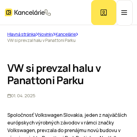
Hlavná stránka
Novinky
Kancelárie
VW si prevzal halu v Panattoni Parku
Ponuka kancelárií
Prieskum trhu
VW si prevzal halu v
Panattoni Parku
Kontakt
01. 04. 2025
Inzerát
Spoločnosť Volkswagen Slovakia, jeden z najväčších
európskych výrobných závodov v rámci značky
Volkswagen, prevzala do prenájmu novú budovu v