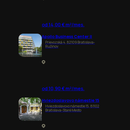
od 14,00 € m²/mes.
Apollo Business Center II
Prievozská 4, 82109 Bratislava-
Ružinov
od 10,90 € m²/mes.
Hviezdoslavovo námestie 15
Hviezdoslavovo námestie 15, 81102
Bratislava-Staré Mesto