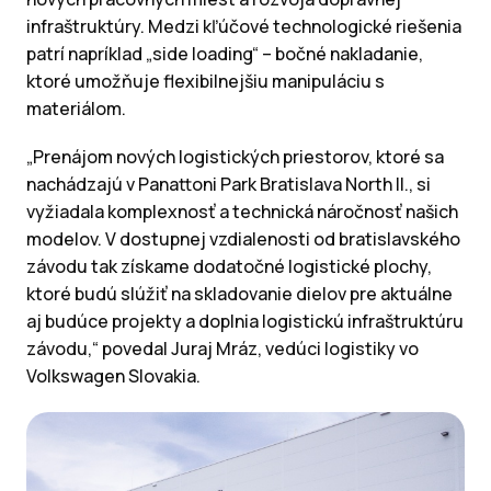
infraštruktúry. Medzi kľúčové technologické riešenia
patrí napríklad „side loading“ – bočné nakladanie,
ktoré umožňuje flexibilnejšiu manipuláciu s
materiálom.
„Prenájom nových logistických priestorov, ktoré sa
nachádzajú v Panattoni Park Bratislava North II., si
vyžiadala komplexnosť a technická náročnosť našich
modelov. V dostupnej vzdialenosti od bratislavského
závodu tak získame dodatočné logistické plochy,
ktoré budú slúžiť na skladovanie dielov pre aktuálne
aj budúce projekty a doplnia logistickú infraštruktúru
závodu,“ povedal Juraj Mráz, vedúci logistiky vo
Volkswagen Slovakia.