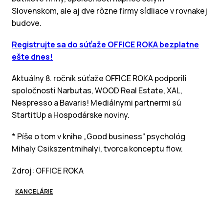
Slovenskom, ale aj dve rôzne firmy sídliace v rovnakej
budove.
Registrujte sa do súťaže OFFICE ROKA bezplatne
ešte dnes!
Aktuálny 8. ročník súťaže OFFICE ROKA podporili
spoločnosti Narbutas, WOOD Real Estate, XAL,
Nespresso a Bavaris! Mediálnymi partnermi sú
StartitUp a Hospodárske noviny.
* Píše o tom v knihe „Good business“ psychológ
Mihaly Csikszentmihalyi, tvorca konceptu flow.
Zdroj: OFFICE ROKA
KANCELÁRIE