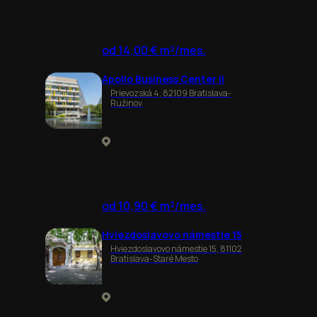
od 14,00 € m²/mes.
Apollo Business Center II
Prievozská 4, 82109 Bratislava-
Ružinov
od 10,90 € m²/mes.
Hviezdoslavovo námestie 15
Hviezdoslavovo námestie 15, 81102
Bratislava-Staré Mesto