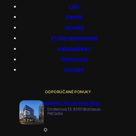
FAQ
Cenník
Novinky
Profily spoločností
Kalkulačka m²
Referencie
Kontakt
ODPORÚČANÉ PONUKY
EINPARK Offices SUBLEASE
Einsteinova 33, 85101 Bratislava-
Petržalka