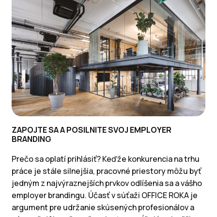
ZAPOJTE SA A POSILNITE SVOJ EMPLOYER
BRANDING
Prečo sa oplatí prihlásiť? Keďže konkurencia na trhu
práce je stále silnejšia, pracovné priestory môžu byť
jedným z najvýraznejších prvkov odlíšenia sa a vášho
employer brandingu. Účasť v súťaži OFFICE ROKA je
argument pre udržanie skúsených profesionálov a