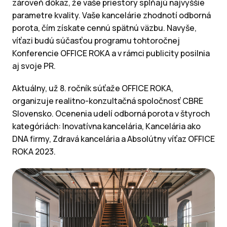
zároveň dôkaz, že vaše priestory spĺňajú najvyššie
parametre kvality. Vaše kancelárie zhodnotí odborná
porota, čím získate cennú spätnú väzbu. Navyše,
víťazi budú súčasťou programu tohtoročnej
Konferencie OFFICE ROKA a v rámci publicity posilnia
aj svoje PR.
Aktuálny, už 8. ročník súťaže OFFICE ROKA,
organizuje realitno-konzultačná spoločnosť CBRE
Slovensko. Ocenenia udelí odborná porota v štyroch
kategóriách: Inovatívna kancelária, Kancelária ako
DNA firmy, Zdravá kancelária a Absolútny víťaz OFFICE
ROKA 2023.