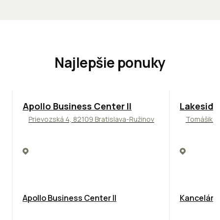
Najlepšie ponuky
TOP
NOVINKA
ODPORÚČAME
ODPORÚČAM
Apollo Business Center II
Lakeside
Prievozská 4, 82109 Bratislava-Ružinov
Tomášikova
Apollo Business Center II
Kancelársk