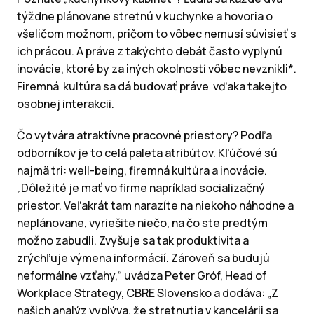
týždne plánovane stretnú v kuchynke a hovoria o
všeličom možnom, pričom to vôbec nemusí súvisieť s
ich prácou. A práve z takýchto debát často vyplynú
inovácie, ktoré by za iných okolností vôbec nevznikli*.
Firemná kultúra sa dá budovať práve vďaka takejto
osobnej interakcii.
Čo vytvára atraktívne pracovné priestory? Podľa
odborníkov je to celá paleta atribútov. Kľúčové sú
najmä tri: well-being, firemná kultúra a inovácie.
„Dôležité je mať vo firme napríklad socializačný
priestor. Veľakrát tam narazíte na niekoho náhodne a
neplánovane, vyriešite niečo, na čo ste predtým
možno zabudli. Zvyšuje sa tak produktivita a
zrýchľuje výmena informácií. Zároveň sa budujú
neformálne vzťahy,“ uvádza Peter Gróf, Head of
Workplace Strategy, CBRE Slovensko a dodáva: „Z
našich analýz vyplýva, že stretnutia v kancelárii sa