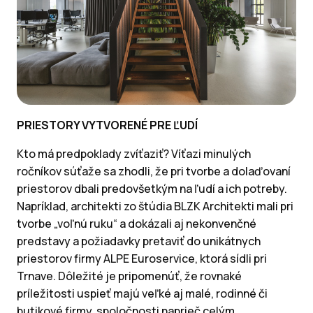
PRIESTORY VYTVORENÉ PRE ĽUDÍ
Kto má predpoklady zvíťaziť? Víťazi minulých
ročníkov súťaže sa zhodli, že pri tvorbe a dolaďovaní
priestorov dbali predovšetkým na ľudí a ich potreby.
Napríklad, architekti zo štúdia BLZK Architekti mali pri
tvorbe „voľnú ruku“ a dokázali aj nekonvenčné
predstavy a požiadavky pretaviť do unikátnych
priestorov firmy ALPE Euroservice, ktorá sídli pri
Trnave. Dôležité je pripomenúť, že rovnaké
príležitosti uspieť majú veľké aj malé, rodinné či
butikové firmy, spoločnosti naprieč celým