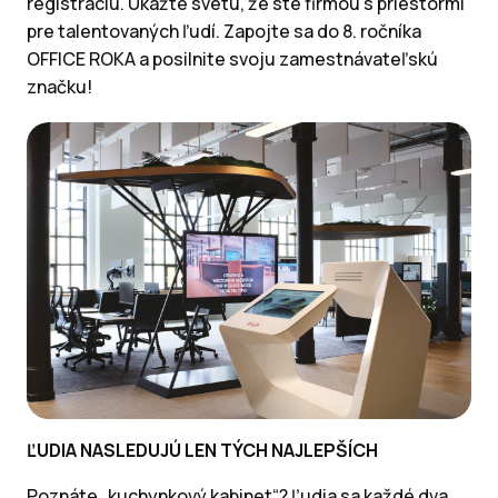
registráciu. Ukážte svetu, že ste firmou s priestormi
pre talentovaných ľudí. Zapojte sa do 8. ročníka
OFFICE ROKA a posilnite svoju zamestnávateľskú
značku!
ĽUDIA NASLEDUJÚ LEN TÝCH NAJLEPŠÍCH
Poznáte „kuchynkový kabinet“? Ľudia sa každé dva