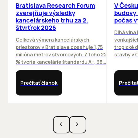
Bratislava Research Forum
V Česku
zverejňuje výsledky
budovy 
kancelárskeho trhu za 2.
počas v
štvrťrok 2026
Dlhá vlna
Celková výmera kancelárskych
vonkajších
priestorov v Bratislave dosahuje 1,75
tropické dn
milióna metrov štvorcových. Z toho 22
stavby v Č
% tvoria kancelárie štandardu A+, 38...
Prečítať článok
Prečíta