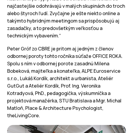
najčastejšie odohrávajú v malých skupinách do troch
alebo štyroch ľudí. Zvyčajne je ešte niekto online a
takýmto hybridným meetingom sa prispôsobujú aj
zasadačky, a to predovšetkým veľkosťou a
technickým vybavením.“
Peter Gróf zo CBRE je pritom aj jedným z členov
odbornej poroty tohto ročníka súťaže OFFICE ROKA.
Spolu s ním v odbornej porote zasadnú Milena
Bobeková, majiteľka a konateľka, ALPE Euroservice
s.r.o., Lukáš Kordík, architekt a urbanista, Ateliér
GutGut a Ateliér Kordík, Prof. Ing. Veronika
Kotradyová, PhD., pedagogička, výskumníčka a
projektová manažérka, STU Bratislava a Mgr. Michal
Matloň, Place & Architecture Psychologist,
theLivingCore.