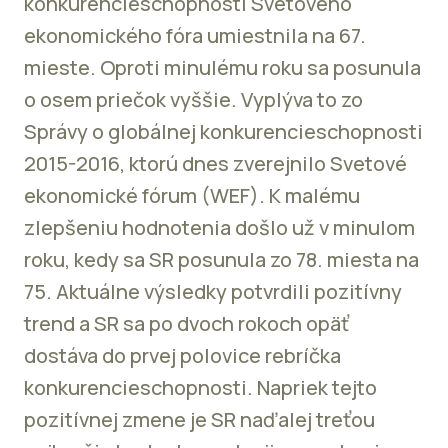
konkurencieschopnosti Svetového
ekonomického fóra umiestnila na 67.
mieste. Oproti minulému roku sa posunula
o osem priečok vyššie. Vyplýva to zo
Správy o globálnej konkurencieschopnosti
2015-2016, ktorú dnes zverejnilo Svetové
ekonomické fórum (WEF). K malému
zlepšeniu hodnotenia došlo už v minulom
roku, kedy sa SR posunula zo 78. miesta na
75. Aktuálne výsledky potvrdili pozitívny
trend a SR sa po dvoch rokoch opäť
dostáva do prvej polovice rebríčka
konkurencieschopnosti. Napriek tejto
pozitívnej zmene je SR naďalej treťou