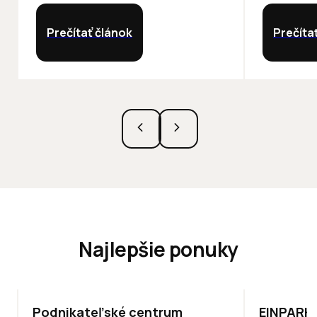
Prečítať článok
Prečíta
Najlepšie ponuky
ODPORÚČAME
TOP
ODPO
Podnikateľské centrum
EINPARK 