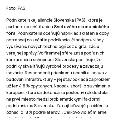
Foto: PAS
Podnikateľskej aliancie Slovenska (PAS), ktorá je
partnerskou inštitúciou
Svetového ekonomického
fóra
. Podnikatelia oceňujú napríklad skrátenie doby
potrebnej na začatie podnikania, či podporu vlády
využívaniu nových technológií cez digitalizáciu
verejnej správy. Vo firemnej sfére zasa podľa nich
konkurenčnú schopnosť Slovenska posilňuje, že
podniky skvalitňujú výrobné procesy a zavádzajú
inovácie. Respondenti prieskumu ocenili aj posun v
budovaní infraštruktúry – jej stav pokladá za problém
už len 4,6 % opýtaných. Naopak, zhoršilo sa vnímanie
korupcie, ktorá sa dokonca za posledný rok dostala
na prvé miesto medzi problematickými faktormi
podnikania na Slovensku. Za najboľavejší problém ju
označilo 18 % podnikateľov. „Celkovo vidieť mierne