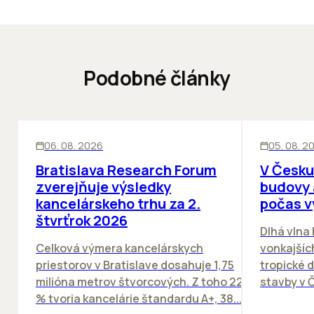
Podobné články
KANCELÁRIE
KANCELÁRIE
06. 08. 2026
05. 08. 2
Bratislava Research Forum
V Česku
zverejňuje výsledky
budovy 
kancelárskeho trhu za 2.
počas v
štvrťrok 2026
Dlhá vlna
Celková výmera kancelárskych
vonkajších
priestorov v Bratislave dosahuje 1,75
tropické dn
milióna metrov štvorcových. Z toho 22
stavby v Č
% tvoria kancelárie štandardu A+, 38...