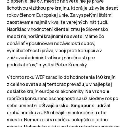
zlepšenie, ale 67. miesto na svete nie je práve
lichotivou vizitkou pre krajinu, ktorá je už vyše desať
rokov členom Európskej únie. Za vyspelými štátmi
zaostávame najmä v kvalite verejných inštitúcií.
Napríklad v hodnotení klientelizmu je Slovensko
medzi najhoršími krajinami na svete. Máme čo
doháňať v posilňovaní nezávislosti súdov,
vymáhateľnosti práva, v boji proti korupcii a v
znižovaní administratívnej náročnosti pre
podnikateľov,“ myslí si Peter Kremský.
V tomto roku WEF zaradilo do hodnotenia 140 krajín
z celého sveta a aj tentoraz prevažujú v najlepšej
desiatke krajín európske ekonomiky.
Na vrchole
rebríčka konkurencieschopnosti sa už siedmy rok po
sebe umiestnilo
Švajčiarsko. Singapur
si udržal
druhú priečku a USA obhájili minuloročné tretie
miesto. Nemecko si v rebríčku polepšilo o jedno
miesto, Holandsko o tri a po troch rokoch sa vracia na