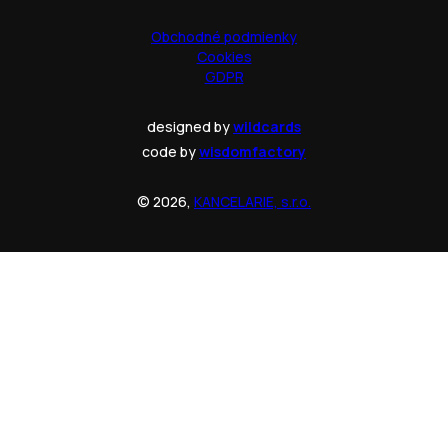
Obchodné podmienky
Cookies
GDPR
designed by
wildcards
code by
wisdomfactory
© 2026,
KANCELARIE, s.r.o.