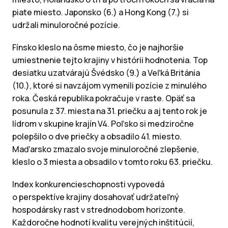
piate miesto. Japonsko (6.) a Hong Kong (7.) si
udržali minuloročné pozície.
Fínsko kleslo na ôsme miesto, čo je najhoršie
umiestnenie tejto krajiny v histórii hodnotenia. Top
desiatku uzatvárajú Švédsko (9.) a Veľká Británia
(10.), ktoré si navzájom vymenili pozície z minulého
roka. Česká republika pokračuje v raste. Opäť sa
posunula z 37. miesta na 31. priečku a aj tento rok je
lídrom v skupine krajín V4. Poľsko si medziročne
polepšilo o dve priečky a obsadilo 41. miesto.
Maďarsko zmazalo svoje minuloročné zlepšenie,
kleslo o 3 miesta a obsadilo v tomto roku 63. priečku.
Index konkurencieschopnosti vypovedá
o perspektíve krajiny dosahovať udržateľný
hospodársky rast v strednodobom horizonte.
Každoročne hodnotí kvalitu verejných inštitúcií,