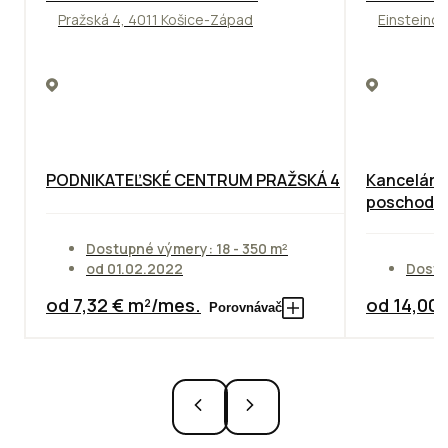
Pražská 4, 4011 Košice-Západ
Einsteinov
PODNIKATEĽSKÉ CENTRUM PRAŽSKÁ 4
Kancelárie
poschodie
Dostupné výmery: 18 - 350 m²
od 01.02.2022
Dostu
od 7,32 € m²/mes.
od 14,00
Porovnávač