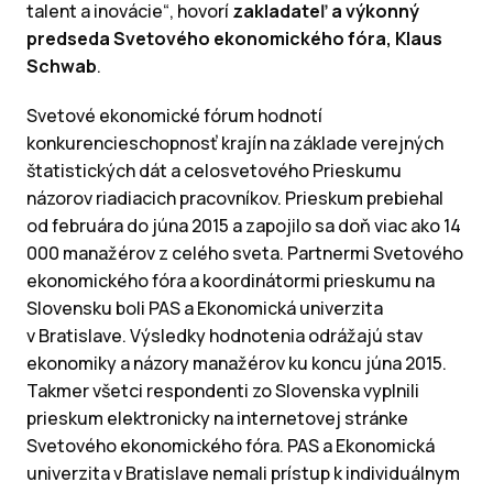
talent a inovácie“, hovorí
zakladateľ a výkonný
predseda Svetového ekonomického fóra, Klaus
Schwab
.
Svetové ekonomické fórum hodnotí
konkurencieschopnosť krajín na základe verejných
štatistických dát a celosvetového Prieskumu
názorov riadiacich pracovníkov. Prieskum prebiehal
od februára do júna 2015 a zapojilo sa doň viac ako 14
000 manažérov z celého sveta. Partnermi Svetového
ekonomického fóra a koordinátormi prieskumu na
Slovensku boli PAS a Ekonomická univerzita
v Bratislave. Výsledky hodnotenia odrážajú stav
ekonomiky a názory manažérov ku koncu júna 2015.
Takmer všetci respondenti zo Slovenska vyplnili
prieskum elektronicky na internetovej stránke
Svetového ekonomického fóra. PAS a Ekonomická
univerzita v Bratislave nemali prístup k individuálnym