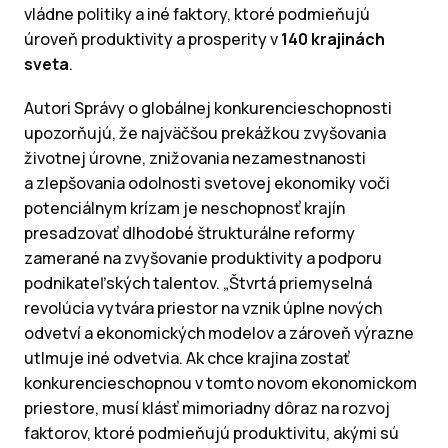
vládne politiky a iné faktory, ktoré podmieňujú
úroveň produktivity a prosperity v
140 krajinách
sveta
.
Autori
Správy o globálnej konkurencieschopnosti
upozorňujú, že najväčšou prekážkou zvyšovania
životnej úrovne, znižovania nezamestnanosti
a zlepšovania odolnosti svetovej ekonomiky voči
potenciálnym krízam je neschopnosť krajín
presadzovať dlhodobé štrukturálne reformy
zamerané na zvyšovanie produktivity a podporu
podnikateľských talentov. „Štvrtá priemyselná
revolúcia vytvára priestor na vznik úplne nových
odvetví a ekonomických modelov a zároveň výrazne
utlmuje iné odvetvia. Ak chce krajina zostať
konkurencieschopnou v tomto novom ekonomickom
priestore, musí klásť mimoriadny dôraz na rozvoj
faktorov, ktoré podmieňujú produktivitu, akými sú