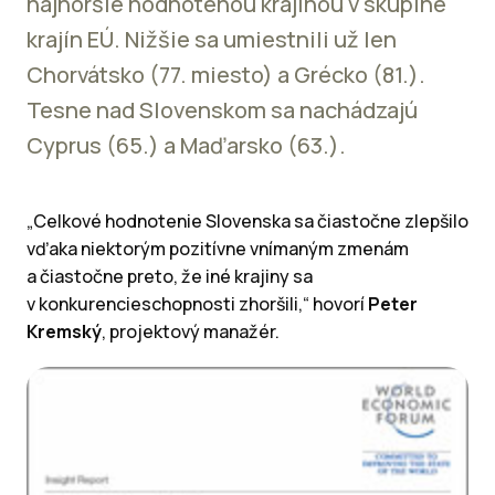
najhoršie hodnotenou krajinou v skupine
krajín EÚ. Nižšie sa umiestnili už len
Chorvátsko (77. miesto) a Grécko (81.).
Tesne nad Slovenskom sa nachádzajú
Cyprus (65.) a Maďarsko (63.).
„Celkové hodnotenie Slovenska sa čiastočne zlepšilo
vďaka niektorým pozitívne vnímaným zmenám
a čiastočne preto, že iné krajiny sa
v konkurencieschopnosti zhoršili,“ hovorí
Peter
Kremský
, projektový manažér.