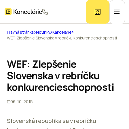
Hlavná stránka
Novinky
Kancelárie
WEF: Zlepšenie Slovenska v rebríčku konkurencieschopnosti
Ponuka kancelárií
Prieskum trhu
WEF: Zlepšenie
Slovenska v rebríčku
Kontakt
konkurencieschopnosti
06. 10. 2015
Inzerát
Slovenská republika sa v rebríčku