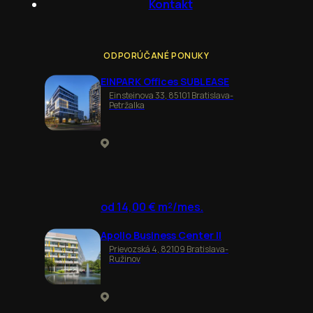
Kontakt
ODPORÚČANÉ PONUKY
EINPARK Offices SUBLEASE
Einsteinova 33, 85101 Bratislava-
Petržalka
od 14,00 € m²/mes.
Apollo Business Center II
Prievozská 4, 82109 Bratislava-
Ružinov