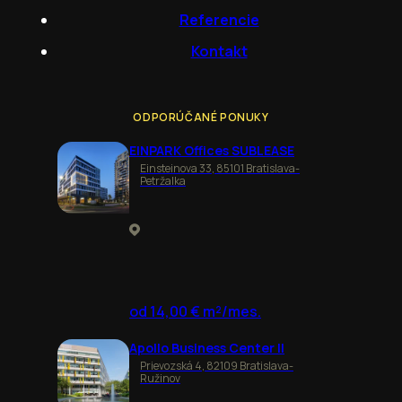
Referencie
Kontakt
ODPORÚČANÉ PONUKY
EINPARK Offices SUBLEASE
Einsteinova 33, 85101 Bratislava-
Petržalka
od 14,00 € m²/mes.
Apollo Business Center II
Prievozská 4, 82109 Bratislava-
Ružinov