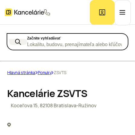
Začnite vyhľadávať
Ponuka kancelárií
Lokalitu, budovu, prenajímateľa alebo kľúčové slo
Prieskum trhu
Hlavná stránka
Ponuky
ZSVTS
Kontakt
Kancelárie ZSVTS
Koceľova 15, 82108 Bratislava-Ružinov
Inzerát