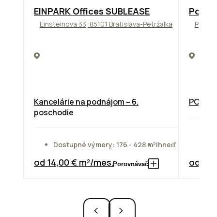
TOP
ODPORÚČAME
ODPORÚ
EINPARK Offices SUBLEASE
Podni
Einsteinova 33, 85101 Bratislava-Petržalka
Pražsk
Kancelárie na podnájom – 6.
PODNIK
poschodie
Do
Dostupné výmery: 176 - 428 m²
Ihneď
od
od 14,00 € m²/mes.
od 7,3
Porovnávač