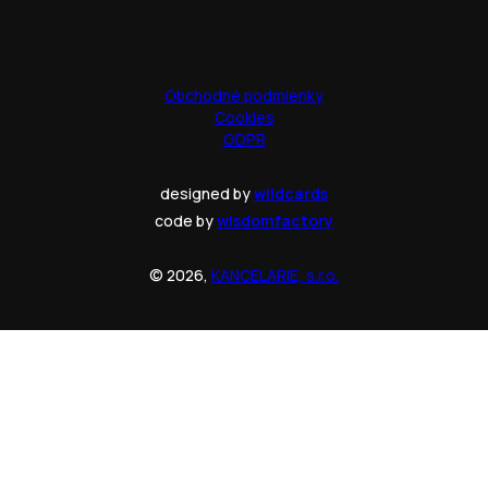
Obchodné podmienky
Cookies
GDPR
designed by
wildcards
code by
wisdomfactory
© 2026,
KANCELARIE, s.r.o.