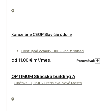
Kancelárie CEOP Slávičie údolie
Dostupné výmery: 100 - 933 m²
Ihneď
od 11,00 € m²/mes.
Porovnávač
OPTIMUM Sliačska building A
Sliačska 1D, 83102 Bratislava-Nové Mesto