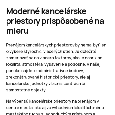
Moderné kancelárske
priestory prispôsobené na
mieru
Prenájom kancelárskych priestorov by nemal byť len
o výbere štyroch či viacerých stien. Je dôležité
zameriavať sa na viacero faktorov, ako je napríklad
lokalita, atmosféra, vybavenie a podobne. V našej
ponuke nájdete administratívne budovy,
zrekonštruované historické priestory, ale aj
kancelárske jednotky v biznis centrách či
samostatné objekty.
Na výber sú kancelárske priestory na prenájom v
centre mesta, ako aj vo výhodných lokalitách mimo
mestského ruchu s jednoduchým prístupom a