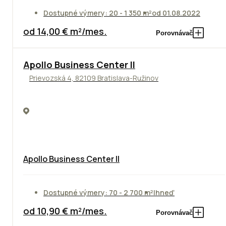
Dostupné výmery: 20 - 1 350 m²
od 01.08.2022
od 14,00 € m²/mes.
Porovnávač
TOP
NOVINKA
ODPORÚČAME
Apollo Business Center II
Prievozská 4, 82109 Bratislava-Ružinov
Apollo Business Center II
Dostupné výmery: 70 - 2 700 m²
Ihneď
od 10,90 € m²/mes.
Porovnávač