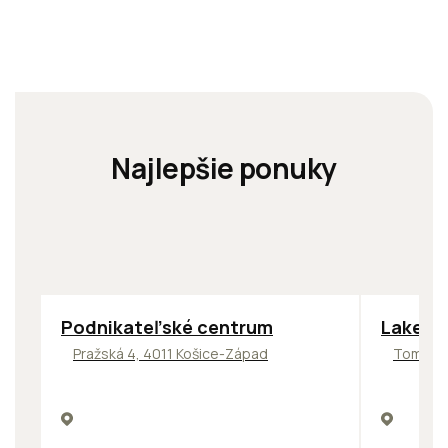
Najlepšie ponuky
ODPORÚČAME
ODPORÚČ
Podnikateľské centrum
Lakesid
Pražská 4, 4011 Košice-Západ
Tomášik