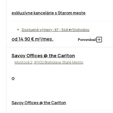
exkluzívne kancelárie s Starom meste
Dostupné výmery: 87 - 548 m²
Dohodou
od 14,90 € m²/mes.
Porovnávač
TOP
Savoy Offices @ the Carlton
Mostová 2, 81102 Bratislava-Staré Mesto
Savoy Offices @ the Carlton