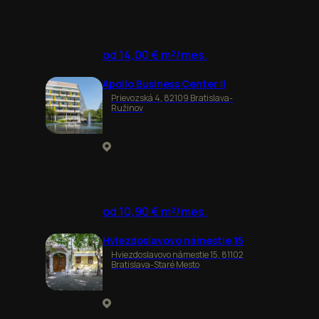
od 14,00 € m²/mes.
Apollo Business Center II
Prievozská 4, 82109 Bratislava-
Ružinov
od 10,90 € m²/mes.
Hviezdoslavovo námestie 15
Hviezdoslavovo námestie 15, 81102
Bratislava-Staré Mesto