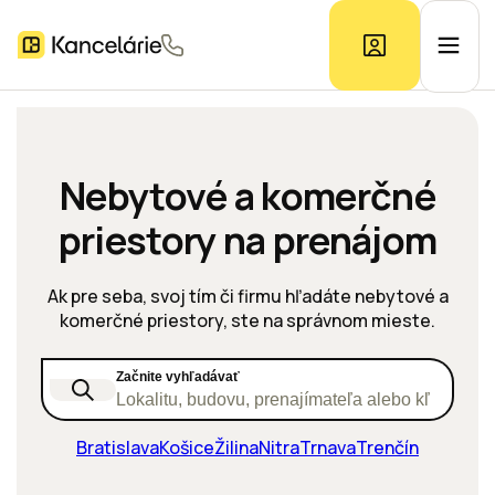
Ponuka kancelárií
Nebytové a komerčné
priestory na prenájom
Prieskum trhu
Ak pre seba, svoj tím či firmu hľadáte nebytové a
Kontakt
komerčné priestory, ste na správnom mieste.
Začnite vyhľadávať
Inzerát
Lokalitu, budovu, prenajímateľa alebo kľúčové s
Bratislava
Košice
Žilina
Nitra
Trnava
Trenčín