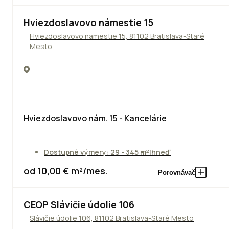
ODPORÚČAME
Hviezdoslavovo námestie 15
Hviezdoslavovo námestie 15, 81102 Bratislava-Staré
Mesto
Hviezdoslavovo nám. 15 - Kancelárie
Dostupné výmery: 29 - 345 m²
Ihneď
od 10,00 € m²/mes.
Porovnávač
CEOP Slávičie údolie 106
Slávičie údolie 106, 81102 Bratislava-Staré Mesto