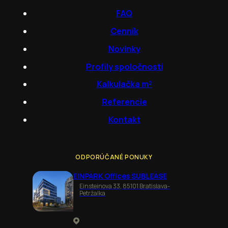
FAQ
Cenník
Novinky
Profily spoločností
Kalkulačka m²
Referencie
Kontakt
ODPORÚČANÉ PONUKY
EINPARK Offices SUBLEASE
Einsteinova 33, 85101 Bratislava-
Petržalka