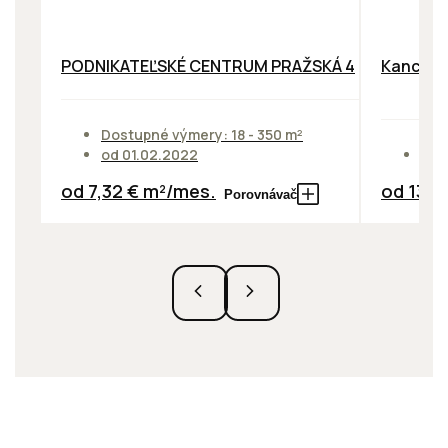
PODNIKATEĽSKÉ CENTRUM PRAŽSKÁ 4
Kancelár
Dostupné výmery: 18 - 350 m²
od 01.02.2022
Dos
od 7,32 € m²/mes.
od 13,9
Porovnávač