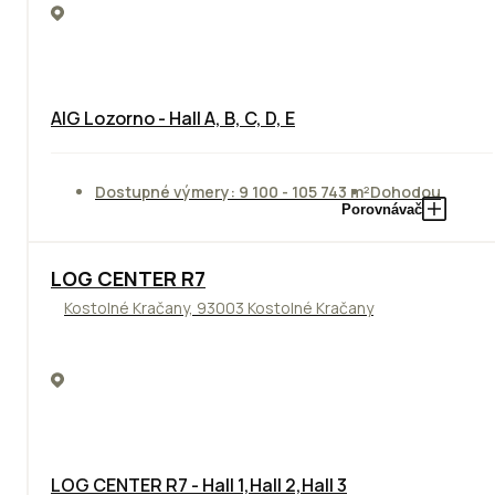
AIG Lozorno - Hall A, B, C, D, E
Dostupné výmery: 9 100 - 105 743 m²
Dohodou
Porovnávač
TOP
LOG CENTER R7
Kostolné Kračany, 93003 Kostolné Kračany
LOG CENTER R7 - Hall 1,Hall 2,Hall 3