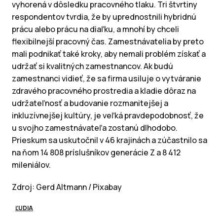
vyhorená v dôsledku pracovného tlaku. Tri štvrtiny
respondentov tvrdia, že by uprednostnili hybridnú
prácu alebo prácu na diaľku, a mnohí by chceli
flexibilnejší pracovný čas. Zamestnávatelia by preto
mali podnikať také kroky, aby nemali problém získať a
udržať si kvalitných zamestnancov. Ak budú
zamestnanci vidieť, že sa firma usiluje o vytváranie
zdravého pracovného prostredia a kladie dôraz na
udržateľnosť a budovanie rozmanitejšej a
inkluzívnejšej kultúry, je veľká pravdepodobnosť, že
u svojho zamestnávateľa zostanú dlhodobo.
Prieskum sa uskutočnil v 46 krajinách a zúčastnilo sa
na ňom 14 808 príslušníkov generácie Z a 8 412
mileniálov.
Zdroj: Gerd Altmann / Pixabay
ĽUDIA