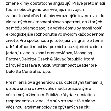
zmene klímy dostatočne angažujú. Práve preto mladí
ľudia z oboch generácií vyvíjajú na svojich
zamestnávateľov tlak, aby výraznejšie investovali do
viditeľných environmentálnych opatrení, do ktorých
sa môžu priamo zapojiť a vďaka čomu by mohli robiť
ekologickejšie rozhodnutia vo svojom každodennom
živote. Pre spoločnosti je toto jasný signál, že téma
udržateľnosti musí byť pre nich naozaj priorita číslo
jeden,“ uviedla Ivana Lorencovičová, Managing
Partner, Deloitte Czech & Slovak Republic, ktorá
zároveň zastáva funkciu WorldImpact Leader pre
Deloitte Central Europe.
Pre mileniálov a generáciu Z sú dôležitými témami aj
stres a snaha o rovnováhu medzi pracovným a
súkromným životom. Približne štyria z desiatich
respondentov uviedli, že sú v strese stále alebo
väčšinou, a takmer polovica opýtaných sa cíti