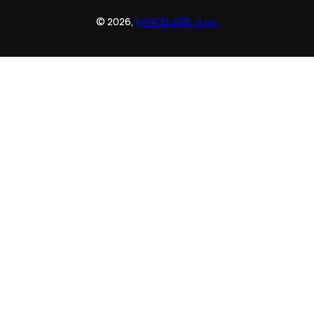
© 2026,
KANCELARIE, s.r.o.