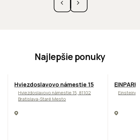
Najlepšie ponuky
ODPORÚČAME
TOP
ODPO
Hviezdoslavovo námestie 15
EINPARK 
Hviezdoslavovo námestie 15, 81102
Einsteinov
Bratislava-Staré Mesto