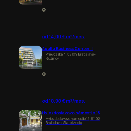
od 14,00 € m²/mes.
Apollo Business Center II
Prievozská 4, 82109 Bratislava-
Ružinov
od 10,90 € m²/mes.
Hviezdoslavovo námestie 15
Hviezdoslavovo námestie 15, 81102
Bratislava-Staré Mesto