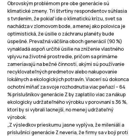
Obrovským problémom pre obe generácie sú
klimatické zmeny. Tri štvrtiny respondentov súhlasia
s tvrdením, že pokiaľ ide o klimatickú krízu, svet sa
nachádza v zlomovom bode, a menej ako polovica je
optimistická, že úsilie o záchranu planéty bude
úspešné. Prevažná väčšina oboch generácií (90 %)
vynakladá aspoň určité úsilie na zníženie vlastného
vplyvu na životné prostredie, pričom sa primárne
zameriavajú na bežné činnosti, akými sú používanie
recyklovateľných predmetov alebo nakupovanie
lokálnych a ekologických potravín. Viacerí sú dokonca
ochotní míňať za svoje rozhodnutia viac peňazí – 64
% príslušníkov generácie Z by zaplatilo viac za nákup
ekologicky udržateľného výrobku v porovnaní s 36 %,
ktorí by si vybrali lacnejší, no menej udržateľný
výrobok.
„Z výsledkov prieskumu jasne vyplýva, že mileniáli a
príslušníci generácie Z neveria, že firmy sa v boji proti