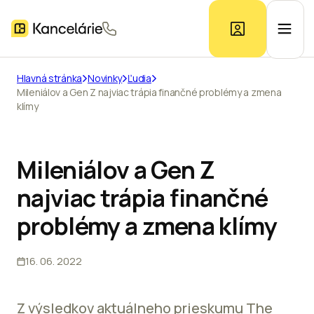
Hlavná stránka
Novinky
Ľudia
Mileniálov a Gen Z najviac trápia finančné problémy a zmena
Ponuka kancelárií
klímy
Prieskum trhu
Mileniálov a Gen Z
najviac trápia finančné
Kontakt
problémy a zmena klímy
Inzerát
16. 06. 2022
Z výsledkov aktuálneho prieskumu The