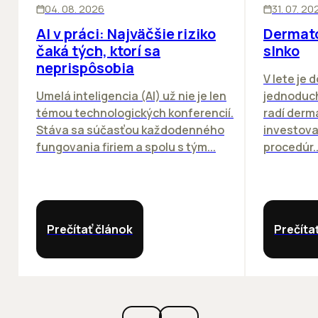
ĽUDIA
INOVÁCIE
ĽUDIA
04. 08. 2026
31. 07. 20
AI v práci: Najväčšie riziko
Dermato
čaká tých, ktorí sa
slnko
neprispôsobia
V lete je 
Umelá inteligencia (AI) už nie je len
jednoduch
témou technologických konferencií.
radí derm
Stáva sa súčasťou každodenného
investova
fungovania firiem a spolu s tým...
procedúr..
Prečítať článok
Prečíta