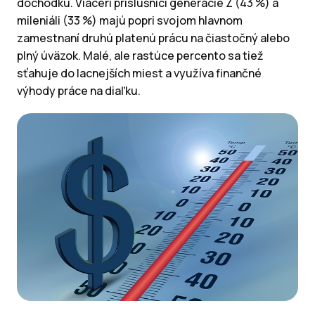
dôchodku. Viacerí príslušníci generácie Z (43 %) a
mileniáli (33 %) majú popri svojom hlavnom
zamestnaní druhú platenú prácu na čiastočný alebo
plný úväzok. Malé, ale rastúce percento sa tiež
sťahuje do lacnejších miest a využíva finančné
výhody práce na diaľku.