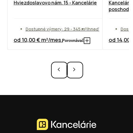
Hviezdoslavovo nám. 15 - Kancelárie
Kancelárie
poschodie
Dostupné výmery: 29 - 345 m²
Ihneď
Dostu
od 10,00 € m²/mes.
od 14,00
Porovnávač