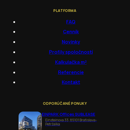
PLATFORMA
FAQ
Cenník
Novinky
Profily spoločností
Kalkulačka m²
Referencie
Kontakt
ODPORÚČANÉ PONUKY
EINPARK Offices SUBLEASE
Einsteinova 33, 85101 Bratislava-
Petržalka