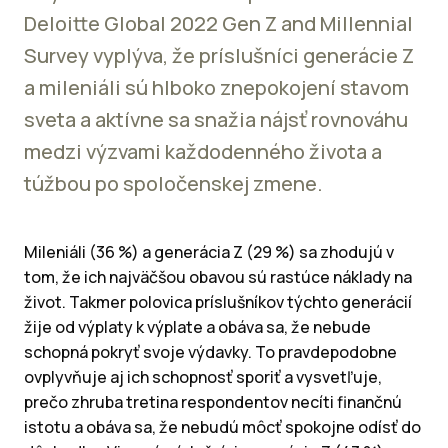
Deloitte Global 2022 Gen Z and Millennial
Survey vyplýva, že príslušníci generácie Z
a mileniáli sú hlboko znepokojení stavom
sveta a aktívne sa snažia nájsť rovnováhu
medzi výzvami každodenného života a
túžbou po spoločenskej zmene.
Mileniáli (36 %) a generácia Z (29 %) sa zhodujú v
tom, že ich najväčšou obavou sú rastúce náklady na
život. Takmer polovica príslušníkov týchto generácií
žije od výplaty k výplate a obáva sa, že nebude
schopná pokryť svoje výdavky. To pravdepodobne
ovplyvňuje aj ich schopnosť sporiť a vysvetľuje,
prečo zhruba tretina respondentov necíti finančnú
istotu a obáva sa, že nebudú môcť spokojne odísť do