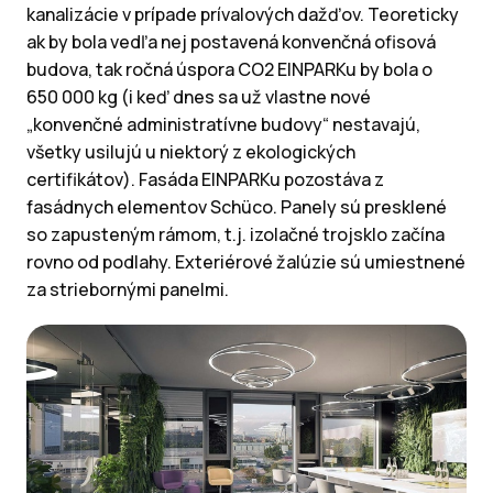
kanalizácie v prípade prívalových dažďov. Teoreticky
ak by bola vedľa nej postavená konvenčná ofisová
budova, tak ročná úspora CO2 EINPARKu by bola o
650 000 kg (i keď dnes sa už vlastne nové
„konvenčné administratívne budovy“ nestavajú,
všetky usilujú u niektorý z ekologických
certifikátov). Fasáda EINPARKu pozostáva z
fasádnych elementov Schüco. Panely sú presklené
so zapusteným rámom, t.j. izolačné trojsklo začína
rovno od podlahy. Exteriérové žalúzie sú umiestnené
za striebornými panelmi.