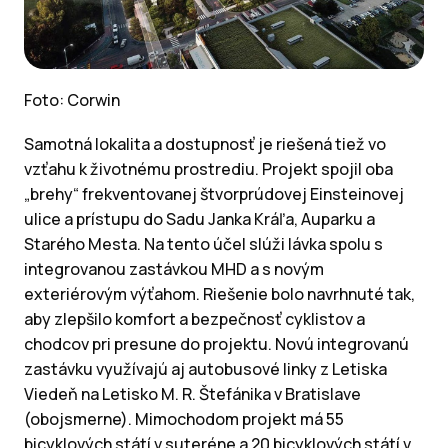
Foto: Corwin
Samotná lokalita a dostupnosť je riešená tiež vo
vzťahu k životnému prostrediu. Projekt spojil oba
„brehy“ frekventovanej štvorprúdovej Einsteinovej
ulice a prístupu do Sadu Janka Kráľa, Auparku a
Starého Mesta. Na tento účel slúži lávka spolu s
integrovanou zastávkou MHD a s novým
exteriérovým výťahom. Riešenie bolo navrhnuté tak,
aby zlepšilo komfort a bezpečnosť cyklistov a
chodcov pri presune do projektu. Novú integrovanú
zastávku využívajú aj autobusové linky z Letiska
Viedeň na Letisko M. R. Štefánika v Bratislave
(obojsmerne). Mimochodom projekt má 55
bicyklových státí v suteréne a 20 bicyklových státí v