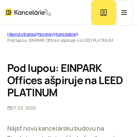
Hlavná stránka
Novinky
Kancelárie
Pod lupou: EINPARK Offices ašpiruje na LEED PLATINUM
Ponuka kancelárií
Prieskum trhu
Pod lupou: EINPARK
Offices ašpiruje na LEED
Kontakt
PLATINUM
07. 02. 2020
Inzerát
Nájsť novú kancelársku budovu na