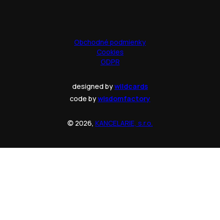
Obchodné podmienky
Cookies
GDPR
designed by
wildcards
code by
wisdomfactory
© 2026,
KANCELARIE, s.r.o.