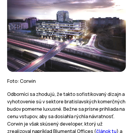
Foto: Corwin
Odborníci sa zhodujú, že takto sofistikovaný dizajn a
vyhotovenie sú v sektore bratislavských komerčných
budov pomerne luxusné. Bežne sa prísne prihliada na
cenu vstupov, aby sa dosiahla rýchla návratnosť.
Corwin je však skúsený developer, ktorý už
zrealizoval napríklad Blumental Offices (
článok tu
) a