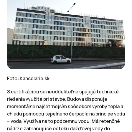
Foto: Kancelarie.sk
S certifikáciou sa neoddeliteľne spájajú technické
riešenia využité pri stavbe. Budova disponuje
momentálne najšetrnejším spôsobom výroby tepla a
chladu pomocou tepelného čerpadla na princípe voda
– voda. Využíva na to podzemnú vodu. Má retenčné
nádrže zabraňujúce odtoku dažďovej vody do