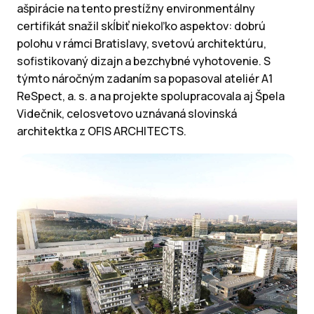
ašpirácie na tento prestížny environmentálny
certifikát snažil skĺbiť niekoľko aspektov: dobrú
polohu v rámci Bratislavy, svetovú architektúru,
sofistikovaný dizajn a bezchybné vyhotovenie. S
týmto náročným zadaním sa popasoval ateliér A1
ReSpect, a. s. a na projekte spolupracovala aj Špela
Videčnik, celosvetovo uznávaná slovinská
architektka z OFIS ARCHITECTS.