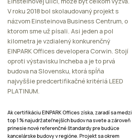
Einsteinovej ulici, môže byť celkom výzva.
V roku 2018 bol skolaudovaný projekt s
názvom Einsteinova Business Centrum, o
ktorom sme už písali. Asi jeden a pol
kilometra je vzdialený konkurenčný
EINPARK Offices developera Corwin. Stojí
oproti výstavisku Incheba a je to prvá
budova na Slovensku, ktorá spĺňa
najvyššie predcertifikačné kritériá LEED
PLATINUM.
Ak certifikáciu EINPARK Offices získa, zaradí sa medzi
top 1 % najudržateľnejších budov na svete a zároveň
prinesie nové referenčné štandardy pre budúce
kancelárske budovy v regióne. Projekt sa okrem