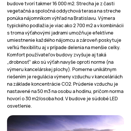
budove tvorí takmer 16 000 m2. Strecha je z časti
vegetačná a spoločná oddychová terasa na streche
ponúka nájomníkom výhľad na Bratislavu. Výmera
typického podlažia je viac ako 2 700 m2 a v kombinácii
s troma výťahovými jadrami umožňuje efektívne
umiestnenie každého nájomcu a zároveň poskytuje
veľkú flexibilitu aj v prípade delenia na menšie celky.
Komfort používateľov budovy zvyšuje aj taká
„drobnosť“ ako sú výťah navyše oproti norme (na
výmeru kancelárskej plochy). Pomerne unikátnym
riešením je regulácia výmeny vzduchu v kanceláriách
na základe koncentrácie CO2. Prúdenie vzduchu je
nastavené na 50 m3 na osobu a hodinu, pričom norma
hovorí o 30 m2/osoba hod. V budove je súdobé LED
osvetlenie.