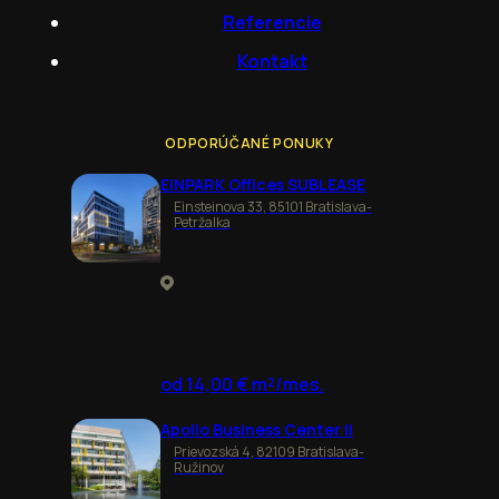
Referencie
Kontakt
ODPORÚČANÉ PONUKY
EINPARK Offices SUBLEASE
Einsteinova 33, 85101 Bratislava-
Petržalka
od 14,00 € m²/mes.
Apollo Business Center II
Prievozská 4, 82109 Bratislava-
Ružinov