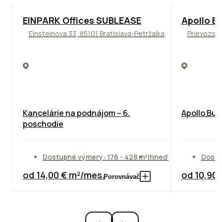
TOP
ODPORÚČAME
TOP
NOVIN
EINPARK Offices SUBLEASE
Apollo Bu
Einsteinova 33, 85101 Bratislava-Petržalka
Prievozská
Kancelárie na podnájom – 6.
Apollo Bus
poschodie
Dostupné výmery: 176 - 428 m²
Ihneď
Dostu
od 14,00 € m²/mes.
od 10,90
Porovnávač