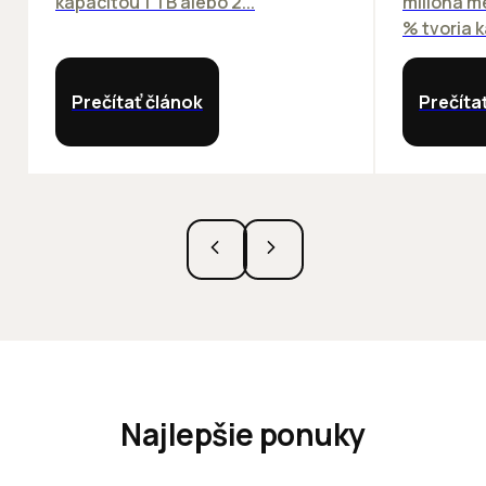
kapacitou 1 TB alebo 2...
milióna m
% tvoria k
Prečítať článok
Prečíta
Najlepšie ponuky