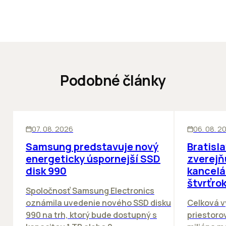
Podobné články
INOVÁCIE
KANCELÁRIE
07. 08. 2026
06. 08. 2
Samsung predstavuje nový
Bratisl
energeticky úspornejší SSD
zverejň
disk 990
kancelá
štvrťro
Spoločnosť Samsung Electronics
oznámila uvedenie nového SSD disku
Celková v
990 na trh, ktorý bude dostupný s
priestorov