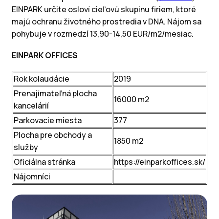
EINPARK určite osloví cieľovú skupinu firiem, ktoré
majú ochranu životného prostredia v DNA. Nájom sa
pohybuje v rozmedzí 13,90-14,50 EUR/m2/mesiac.
EINPARK OFFICES
Rok kolaudácie
2019
Prenajímateľná plocha
16000 m2
kancelárií
Parkovacie miesta
377
Plocha pre obchody a
1850 m2
služby
Oficiálna stránka
https://einparkoffices.sk/
Nájomníci