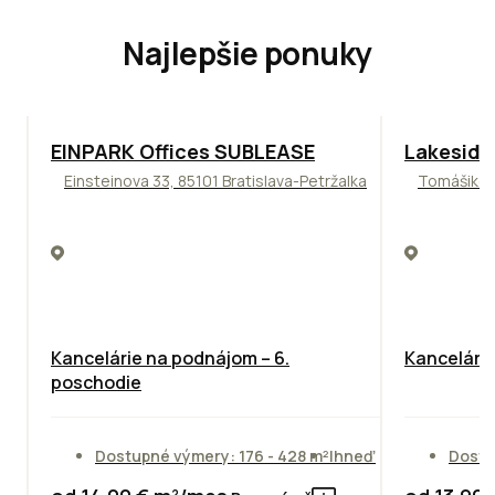
Najlepšie ponuky
TOP
ODPORÚČAME
ODPORÚČAM
EINPARK Offices SUBLEASE
Lakeside
Einsteinova 33, 85101 Bratislava-Petržalka
Tomášikova
Kancelárie na podnájom – 6.
Kancelársk
poschodie
Dostupné výmery: 176 - 428 m²
Ihneď
Dostu