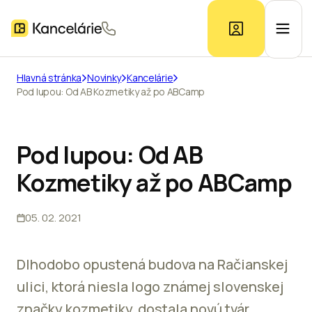
Hlavná stránka
Novinky
Kancelárie
Pod lupou: Od AB Kozmetiky až po ABCamp
Ponuka kancelárií
Prieskum trhu
Pod lupou: Od AB
Kozmetiky až po ABCamp
Kontakt
05. 02. 2021
Inzerát
Dlhodobo opustená budova na Račianskej
ulici, ktorá niesla logo známej slovenskej
značky kozmetiky, dostala novú tvár.