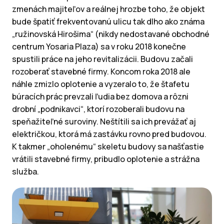
zmenách majiteľov a reálnej hrozbe toho, že objekt
bude špatiť frekventovanú ulicu tak dlho ako známa
„ružinovská Hirošima“ (nikdy nedostavané obchodné
centrum Yosaria Plaza) sa v roku 2018 konečne
spustili práce na jeho revitalizácii. Budovu začali
rozoberať stavebné firmy. Koncom roka 2018 ale
náhle zmizlo oplotenie a vyzeralo to, že štafetu
búracích prác prevzali ľudia bez domova a rôzni
drobní „podnikavci“, ktorí rozoberali budovu na
speňažiteľné suroviny. Neštítili sa ich prevážať aj
električkou, ktorá má zastávku rovno pred budovou.
K takmer „oholenému“ skeletu budovy sa našťastie
vrátili stavebné firmy, pribudlo oplotenie a strážna
služba.