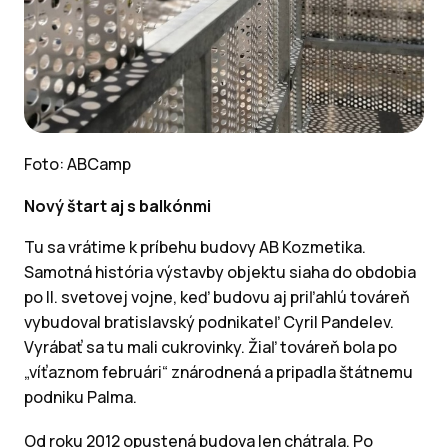
Foto: ABCamp
Nový štart aj s balkónmi
Tu sa vrátime k príbehu budovy AB Kozmetika.
Samotná história výstavby objektu siaha do obdobia
po II. svetovej vojne, keď budovu aj priľahlú továreň
vybudoval bratislavský podnikateľ Cyril Pandelev.
Vyrábať sa tu mali cukrovinky. Žiaľ továreň bola po
„víťaznom februári“ znárodnená a pripadla štátnemu
podniku Palma.
Od roku 2012 opustená budova len chátrala. Po