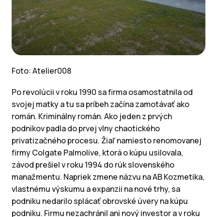
Foto: Atelier008
Po revolúcii v roku 1990 sa firma osamostatnila od
svojej matky a tu sa príbeh začína zamotávať ako
román. Kriminálny román. Ako jeden z prvých
podnikov padla do prvej vlny chaotického
privatizačného procesu. Žiaľ namiesto renomovanej
firmy Colgate Palmolive, ktorá o kúpu usilovala,
závod prešiel v roku 1994 do rúk slovenského
manažmentu. Napriek zmene názvu na AB Kozmetika,
vlastnému výskumu a expanzii na nové trhy, sa
podniku nedarilo splácať obrovské úvery na kúpu
podniku. Firmu nezachránil ani nový investor a v roku