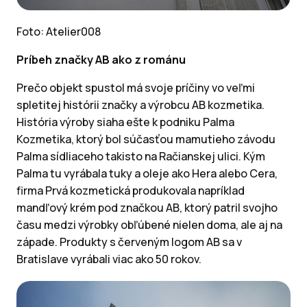
Foto: Atelier008
Príbeh značky AB ako z románu
Prečo objekt spustol má svoje príčiny vo veľmi
spletitej histórii značky a výrobcu AB kozmetika.
História výroby siaha ešte k podniku Palma
Kozmetika, ktorý bol súčasťou mamutieho závodu
Palma sídliaceho takisto na Račianskej ulici. Kým
Palma tu vyrábala tuky a oleje ako Hera alebo Cera,
firma Prvá kozmetická produkovala napríklad
mandľový krém pod značkou AB, ktorý patril svojho
času medzi výrobky obľúbené nielen doma, ale aj na
západe. Produkty s červeným logom AB sa v
Bratislave vyrábali viac ako 50 rokov.