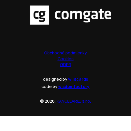
Obchodné podmienky
Cookies
GDPR
designed by
wildcards
code by
wisdomfactory
© 2026,
KANCELARIE, s.r.o.