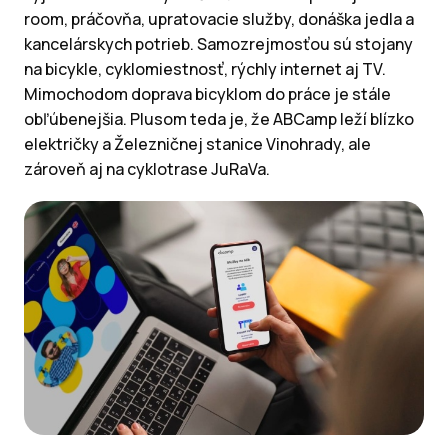
room, práčovňa, upratovacie služby, donáška jedla a
kancelárskych potrieb. Samozrejmosťou sú stojany
na bicykle, cyklomiestnosť, rýchly internet aj TV.
Mimochodom doprava bicyklom do práce je stále
obľúbenejšia. Plusom teda je, že ABCamp leží blízko
električky a Železničnej stanice Vinohrady, ale
zároveň aj na cyklotrase JuRaVa.