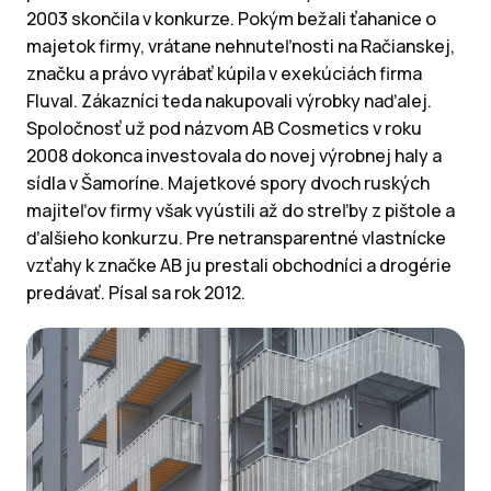
2003 skončila v konkurze. Pokým bežali ťahanice o
majetok firmy, vrátane nehnuteľnosti na Račianskej,
značku a právo vyrábať kúpila v exekúciách firma
Fluval. Zákazníci teda nakupovali výrobky naďalej.
Spoločnosť už pod názvom AB Cosmetics v roku
2008 dokonca investovala do novej výrobnej haly a
sídla v Šamoríne. Majetkové spory dvoch ruských
majiteľov firmy však vyústili až do streľby z pištole a
ďalšieho konkurzu. Pre netransparentné vlastnícke
vzťahy k značke AB ju prestali obchodníci a drogérie
predávať. Písal sa rok 2012.