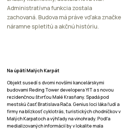
Administratívna funkcia zostala
zachovaná. Budova má práve vďaka značke
náramne spletitú a akčnú históriu.
Na úpätí Malých Karpát
Objekt susedí s dvomi novšími kancelárskymi
budovami Reding Tower developera YIT a s novou
rezidenčnou štvrťou Malé Krasňany. Spadá pod
mestskú časť Bratislava Rača. Genius loci láka ľudí a
firmy na blízkosť cyklotrás, turistických chodníčkov v
Malých Karpatoch a výhľady na vinohrady. Podľa
medializovaných informácií by v lokalite mala