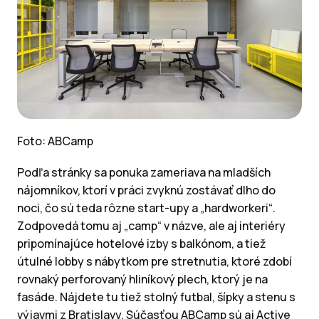
Foto: ABCamp
Podľa stránky sa ponuka zameriava na mladších
nájomníkov, ktorí v práci zvyknú zostávať dlho do
noci, čo sú teda rôzne start-upy a „hardworkeri“.
Zodpovedá tomu aj „camp“ v názve, ale aj interiéry
pripomínajúce hotelové izby s balkónom, a tiež
útulné lobby s nábytkom pre stretnutia, ktoré zdobí
rovnaký perforovaný hliníkový plech, ktorý je na
fasáde. Nájdete tu tiež stolný futbal, šípky a stenu s
výjavmi z Bratislavy. Súčasťou ABCamp sú aj Active