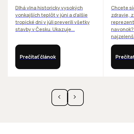
Dlhá vlna historicky vysokých
Chcete síd
vonkajších teplôt v júni a ďalšie
zdravie, z
tropické dni v júli preverili všetky
reprezent
stavby v Česku. Ukazuje...
navonok? 
najzelenše
Prečítať článok
Prečíta