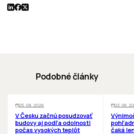
Podobné články
KANCELÁRIE
KANCELÁRIE
05. 08. 2026
03. 08. 2
V Česku začnú posudzovať
Výnimoč
budovy aj podľa odolnosti
pohľad
počas vysokých teplôt
čaká le