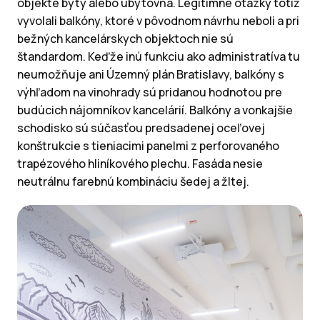
objekte byty alebo ubytovňa. Legitímne otázky totiž
vyvolali balkóny, ktoré v pôvodnom návrhu neboli a pri
bežných kancelárskych objektoch nie sú
štandardom. Keďže inú funkciu ako administratíva tu
neumožňuje ani Územný plán Bratislavy, balkóny s
výhľadom na vinohrady sú pridanou hodnotou pre
budúcich nájomníkov kancelárií. Balkóny a vonkajšie
schodisko sú súčasťou predsadenej oceľovej
konštrukcie s tieniacimi panelmi z perforovaného
trapézového hliníkového plechu. Fasáda nesie
neutrálnu farebnú kombináciu šedej a žltej.