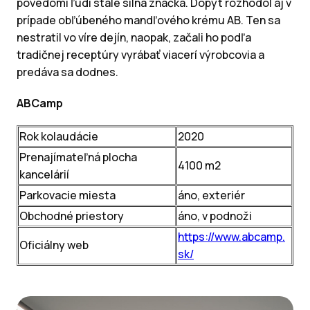
povedomí ľudí stále silná značka. Dopyt rozhodol aj v
prípade obľúbeného mandľového krému AB. Ten sa
nestratil vo víre dejín, naopak, začali ho podľa
tradičnej receptúry vyrábať viacerí výrobcovia a
predáva sa dodnes.
ABCamp
Rok kolaudácie
2020
Prenajímateľná plocha
4100 m2
kancelárií
Parkovacie miesta
áno, exteriér
Obchodné priestory
áno, v podnoži
https://www.abcamp.
Oficiálny web
sk/