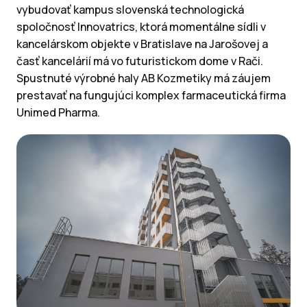
vybudovať kampus slovenská technologická
spoločnosť Innovatrics, ktorá momentálne sídli v
kancelárskom objekte v Bratislave na Jarošovej a
časť kancelárií má vo futuristickom dome v Rači.
Spustnuté výrobné haly AB Kozmetiky má záujem
prestavať na fungujúci komplex farmaceutická firma
Unimed Pharma.