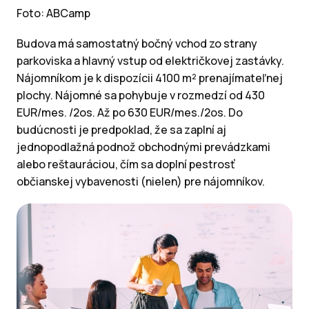
Foto: ABCamp
Budova má samostatný bočný vchod zo strany
parkoviska a hlavný vstup od električkovej zastávky.
Nájomníkom je k dispozícii 4100 m² prenajímateľnej
plochy. Nájomné sa pohybuje v rozmedzí od 430
EUR/mes. /2os. Až po 630 EUR/mes./2os. Do
budúcnosti je predpoklad, že sa zaplní aj
jednopodlažná podnož obchodnými prevádzkami
alebo reštauráciou, čím sa doplní pestrosť
občianskej vybavenosti (nielen) pre nájomníkov.