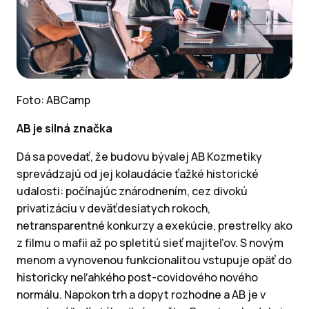
Foto: ABCamp
AB je silná značka
Dá sa povedať, že budovu bývalej AB Kozmetiky
sprevádzajú od jej kolaudácie ťažké historické
udalosti: počínajúc znárodnením, cez divokú
privatizáciu v deväťdesiatych rokoch,
netransparentné konkurzy a exekúcie, prestrelky ako
z filmu o mafii až po spletitú sieť majiteľov. S novým
menom a vynovenou funkcionalitou vstupuje opäť do
historicky neľahkého post-covidového nového
normálu. Napokon trh a dopyt rozhodne a AB je v