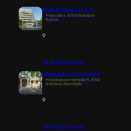
Apollo Business Center II
Prievozská 4, 82109 Bratislava-
Ružinov
od 10,90 € m²/mes.
Hviezdoslavovo námestie 15
Hviezdoslavovo námestie 15, 81102
Bratislava-Staré Mesto
od 10,00 € m²/mes.