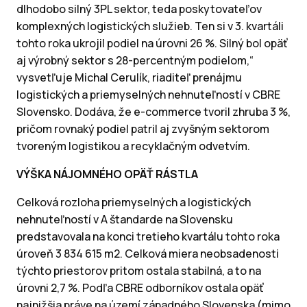
dlhodobo silný 3PL sektor, teda poskytovateľov
komplexných logistických služieb. Ten si v 3. kvartáli
tohto roka ukrojil podiel na úrovni 26 %. Silný bol opäť
aj výrobný sektor s 28-percentným podielom,“
vysvetľuje Michal Cerulík, riaditeľ prenájmu
logistických a priemyselných nehnuteľností v CBRE
Slovensko. Dodáva, že e-commerce tvoril zhruba 3 %,
pričom rovnaký podiel patril aj zvyšným sektorom
tvoreným logistikou a recyklačným odvetvím.
VÝŠKA NÁJOMNÉHO OPÄŤ RÁSTLA
Celková rozloha priemyselných a logistických
nehnuteľností v A štandarde na Slovensku
predstavovala na konci tretieho kvartálu tohto roka
úroveň 3 834 615 m2. Celková miera neobsadenosti
týchto priestorov pritom ostala stabilná, a to na
úrovni 2,7 %. Podľa CBRE odborníkov ostala opäť
najnižšia práve na území západného Slovenska (mimo