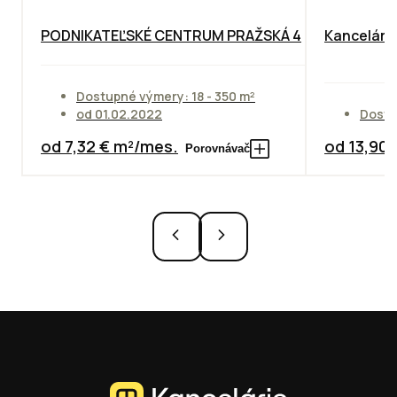
PODNIKATEĽSKÉ CENTRUM PRAŽSKÁ 4
Kancelársk
Dostupné výmery: 18 - 350 m²
od 01.02.2022
Dostu
od 7,32 € m²/mes.
od 13,90
Porovnávač