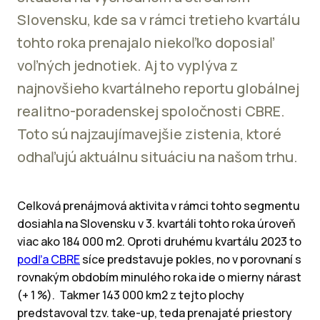
Slovensku, kde sa v rámci tretieho kvartálu
tohto roka prenajalo niekoľko doposiaľ
voľných jednotiek. Aj to vyplýva z
najnovšieho kvartálneho reportu globálnej
realitno-poradenskej spoločnosti CBRE.
Toto sú najzaujímavejšie zistenia, ktoré
odhaľujú aktuálnu situáciu na našom trhu.
Celková prenájmová aktivita v rámci tohto segmentu
dosiahla na Slovensku v 3. kvartáli tohto roka úroveň
viac ako 184 000 m2. Oproti druhému kvartálu 2023 to
podľa CBRE
síce predstavuje pokles, no v porovnaní s
rovnakým obdobím minulého roka ide o mierny nárast
(+ 1 %). Takmer 143 000 km2 z tejto plochy
predstavoval tzv. take-up, teda prenajaté priestory