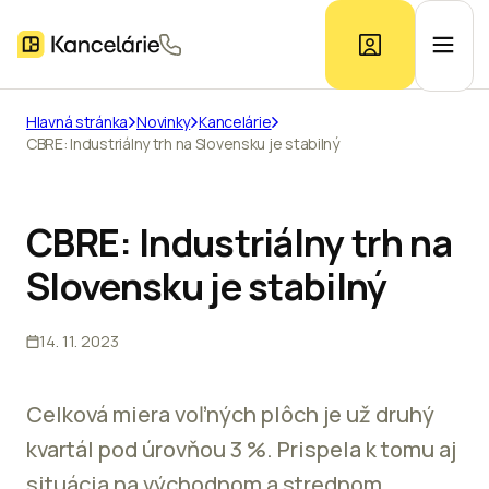
Hlavná stránka
Novinky
Kancelárie
CBRE: Industriálny trh na Slovensku je stabilný
Ponuka kancelárií
Prieskum trhu
CBRE: Industriálny trh na
Slovensku je stabilný
Kontakt
14. 11. 2023
Inzerát
Celková miera voľných plôch je už druhý
kvartál pod úrovňou 3 %. Prispela k tomu aj
situácia na východnom a strednom