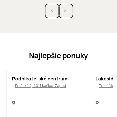
Najlepšie ponuky
ODPORÚČAME
ODPORÚČAM
Podnikateľské centrum
Lakeside
Pražská 4, 4011 Košice-Západ
Tomášikova