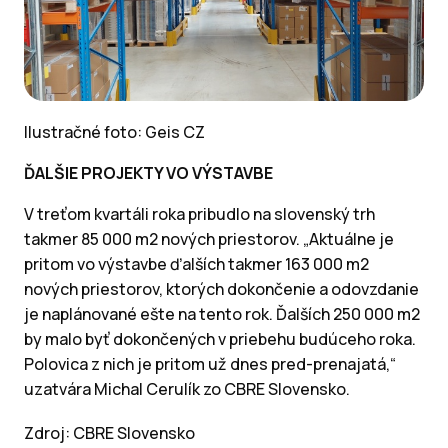
Ilustračné foto: Geis CZ
ĎALŠIE PROJEKTY VO VÝSTAVBE
V treťom kvartáli roka pribudlo na slovenský trh
takmer 85 000 m2 nových priestorov. „Aktuálne je
pritom vo výstavbe ďalších takmer 163 000 m2
nových priestorov, ktorých dokončenie a odovzdanie
je naplánované ešte na tento rok. Ďalších 250 000 m2
by malo byť dokončených v priebehu budúceho roka.
Polovica z nich je pritom už dnes pred-prenajatá,“
uzatvára Michal Cerulík zo CBRE Slovensko.
Zdroj: CBRE Slovensko