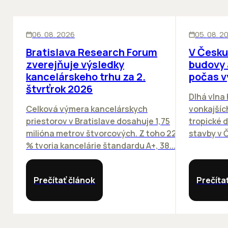
KANCELÁRIE
KANCELÁRIE
06. 08. 2026
05. 08. 2
Bratislava Research Forum
V Česku
zverejňuje výsledky
budovy 
kancelárskeho trhu za 2.
počas v
štvrťrok 2026
Dlhá vlna
Celková výmera kancelárskych
vonkajších
priestorov v Bratislave dosahuje 1,75
tropické dn
milióna metrov štvorcových. Z toho 22
stavby v Č
% tvoria kancelárie štandardu A+, 38...
Prečítať článok
Prečíta