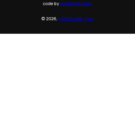
code by
wisdomfactory
© 2026,
KANCELARIE, s.r.o.