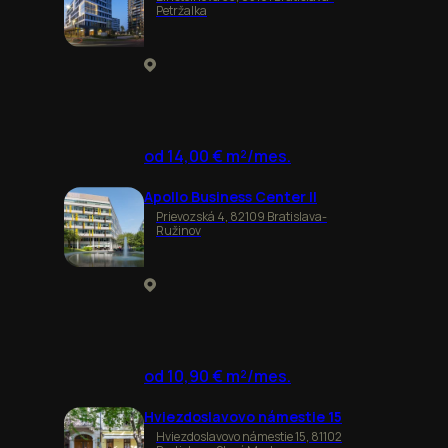
Petržalka
od 14,00 € m²/mes.
Apollo Business Center II
Prievozská 4, 82109 Bratislava-
Ružinov
od 10,90 € m²/mes.
Hviezdoslavovo námestie 15
Hviezdoslavovo námestie 15, 81102