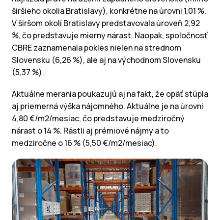
širšieho okolia Bratislavy), konkrétne na úrovni 1,01 %.
V širšom okolí Bratislavy predstavovala úroveň 2,92
%, čo predstavuje mierny nárast. Naopak, spoločnosť
CBRE zaznamenala pokles nielen na strednom
Slovensku (6,26 %), ale aj na východnom Slovensku
(5,37 %).
Aktuálne merania poukazujú aj na fakt, že opäť stúpla
aj priemerná výška nájomného. Aktuálne je na úrovni
4,80 €/m2/mesiac, čo predstavuje medziročný
nárast o 14 %. Rástli aj prémiové nájmy a to
medziročne o 16 % (5,50 €/m2/mesiac).