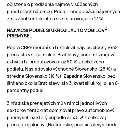
očistené o predĺženia nájmov v súčasných
priestoroch nájomcu. Podiel renegociácií nájomných
zmlúv bol tentokrát na nižšej úrovni, a to 17 %.
NAJVÄČŠÍ PODIEL SI UKROJIL AUTOMOBILOVÝ
PRIEMYSEL
Podľa CBRE meraní sa tentokrát najviac plochy v m2
prenajalo v širšom okolí Bratislavy, pričom lízingová
aktivita tu predstavovala až 50 % z celkového
podielu. Nasledovalo východné Slovensko (26 %) a
stredné Slovensko (18 %). Západné Slovensko, bez
širšieho okolia Bratislavy, si v 3. kvartáli ukrojilo len 6-
percentný podiel.
Z hľadiska prenajatých m2 v rámci jednotlivých
sektorov tentokrát dominoval práve automobilový
priemysel, na ktorý pripadlo až 40 % z celkovej
prenajatej plochy. „Na líderskej pozícii tak vystriedal