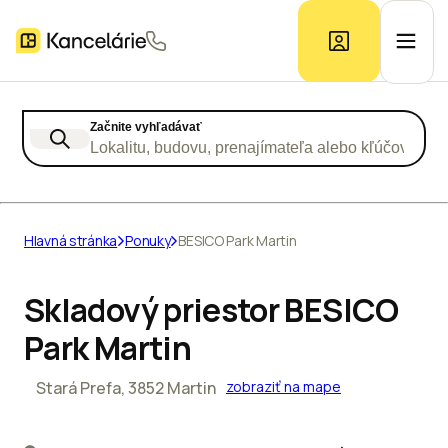
Začnite vyhľadávať
Ponuka kancelárií
Lokalitu, budovu, prenajímateľa alebo kľúčové slo
Prieskum trhu
Hlavná stránka
Ponuky
BESICO Park Martin
Kontakt
Skladový priestor BESICO
Park Martin
Inzerát
Stará Prefa, 3852 Martin
zobraziť na mape