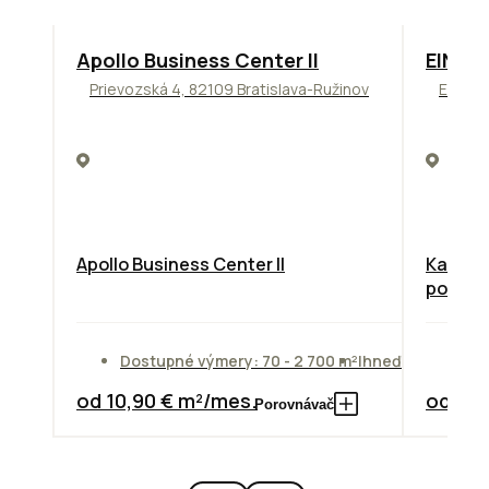
TOP
NOVINKA
ODPORÚČAME
TOP
O
Apollo Business Center II
EINPA
Prievozská 4, 82109 Bratislava-Ružinov
Einstei
Apollo Business Center II
Kancelá
poscho
Dostupné výmery: 70 - 2 700 m²
Ihneď
Do
od 10,90 € m²/mes.
od 14,
Porovnávač