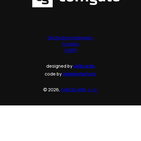
Obchodné podmienky
Cookies
GDPR
designed by
wildcards
code by
wisdomfactory
© 2026,
KANCELARIE, s.r.o.