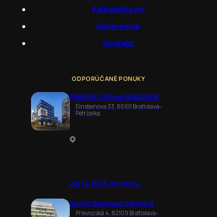
Kalkulačka m²
Referencie
Kontakt
ODPORÚČANÉ PONUKY
EINPARK Offices SUBLEASE
Einsteinova 33, 85101 Bratislava-
Petržalka
od 14,00 € m²/mes.
Apollo Business Center II
Prievozská 4, 82109 Bratislava-