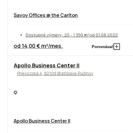
Savoy Offices @ the Carlton
Dostupné výmery: 20 - 1 350 m²
od 01.08.2022
od 14,00 € m²/mes.
Porovnávač
TOP
NOVINKA
ODPORÚČAME
Apollo Business Center II
Prievozská 4, 82109 Bratislava-Ružinov
Apollo Business Center II