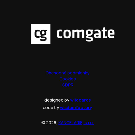
Obchodné podmienky
Cookies
GDPR
designed by
wildcards
code by
wisdomfactory
© 2026,
KANCELARIE, s.r.o.