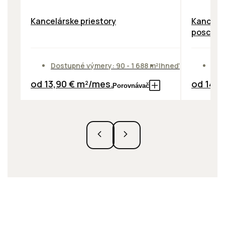
Kancelárske priestory
Kancelár
poschod
Dostupné výmery: 90 - 1 688 m²
Ihneď
Dos
od 13,90 € m²/mes.
od 14,0
Porovnávač