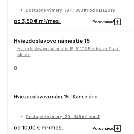
Dostupné výmery: 19 - 1 800 m²
od 01.11.2019
od 3,50 € m²/mes.
Porovnávač
ODPORÚČAME
Hviezdoslavovo námestie 15
Hviezdoslavovo námestie 15, 81102 Bratislava-Staré
Mesto
Hviezdoslavovo nám. 15 - Kancelárie
Dostupné výmery: 29 - 345 m²
Ihneď
od 10,00 € m²/mes.
Porovnávač