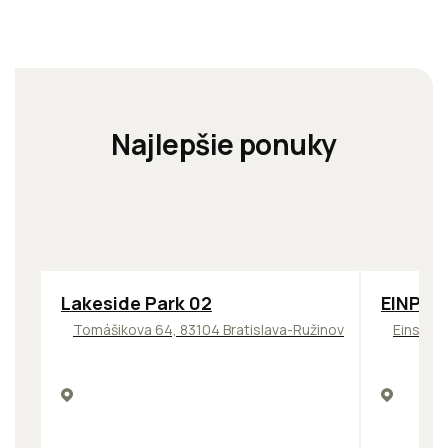
Najlepšie ponuky
ODPORÚČAME
TOP
OD
Lakeside Park 02
EINPAR
Tomášikova 64, 83104 Bratislava-Ružinov
Einstein