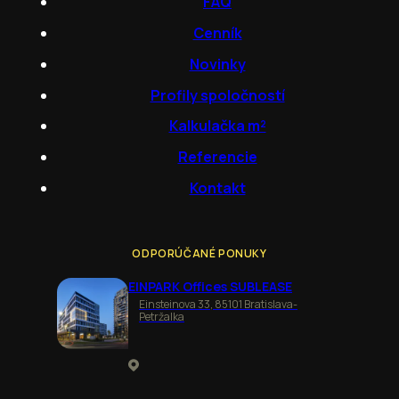
FAQ
Cenník
Novinky
Profily spoločností
Kalkulačka m²
Referencie
Kontakt
ODPORÚČANÉ PONUKY
EINPARK Offices SUBLEASE
Einsteinova 33, 85101 Bratislava-
Petržalka