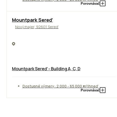
Porovnávač
NOVINKA
Mountpark Sereď
Nový majer, 92601 Sereď
Mountpark Sereď - Building A, C, D
Dostupné výmery: 2 000 - 65 000 m²
Ihneď
Porovnávač