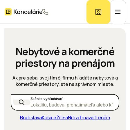
Ponuka kancelárií
Nebytové a komerčné
priestory na prenájom
Prieskum trhu
Ak pre seba, svoj tím či firmu hľadáte nebytové a
Kontakt
komerčné priestory, ste na správnom mieste.
Začnite vyhľadávať
Inzerát
Lokalitu, budovu, prenajímateľa alebo kľúčové s
Bratislava
Košice
Žilina
Nitra
Trnava
Trenčín