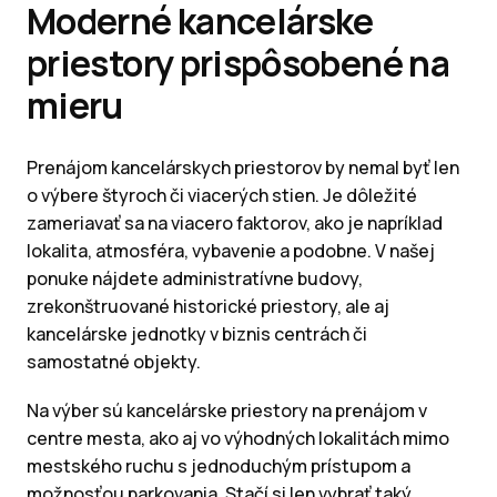
Moderné kancelárske
priestory prispôsobené na
mieru
Prenájom kancelárskych priestorov by nemal byť len
o výbere štyroch či viacerých stien. Je dôležité
zameriavať sa na viacero faktorov, ako je napríklad
lokalita, atmosféra, vybavenie a podobne. V našej
ponuke nájdete administratívne budovy,
zrekonštruované historické priestory, ale aj
kancelárske jednotky v biznis centrách či
samostatné objekty.
Na výber sú kancelárske priestory na prenájom v
centre mesta, ako aj vo výhodných lokalitách mimo
mestského ruchu s jednoduchým prístupom a
možnosťou parkovania. Stačí si len vybrať taký