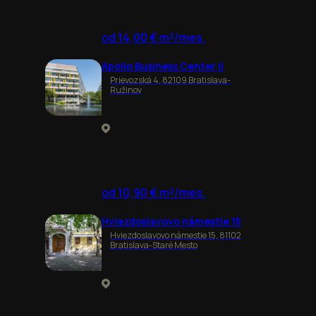
od 14,00 € m²/mes.
Apollo Business Center II
Prievozská 4, 82109 Bratislava-
Ružinov
od 10,90 € m²/mes.
Hviezdoslavovo námestie 15
Hviezdoslavovo námestie 15, 81102
Bratislava-Staré Mesto