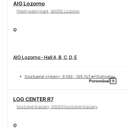
TOP
AIG Lozorno
Priemyselný park, 90055 Lozorno
AIG Lozorno - Hall A, B, C, D, E
Dostupné výmery: 9 100 - 105 743 m²
Dohodou
Porovnávač
TOP
LOG CENTER R7
Kostolné Kračany, 93003 Kostolné Kračany