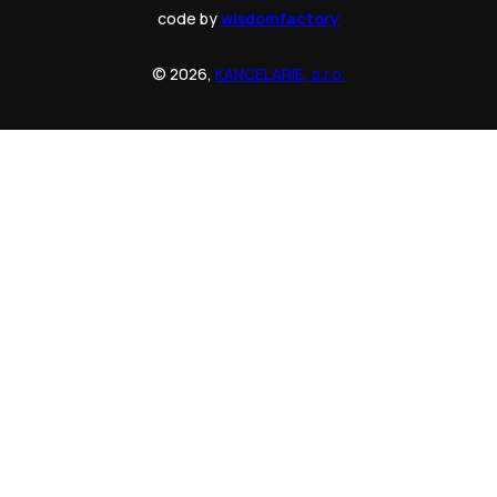
code by
wisdomfactory
© 2026,
KANCELARIE, s.r.o.