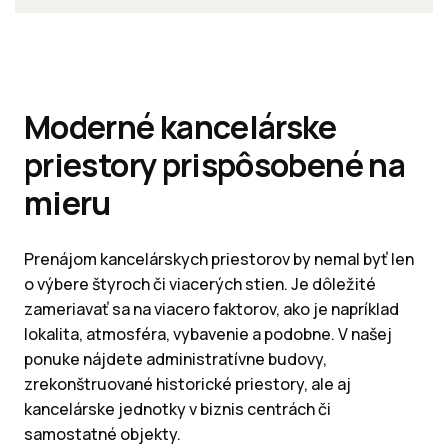
Moderné kancelárske
priestory prispôsobené na
mieru
Prenájom kancelárskych priestorov by nemal byť len
o výbere štyroch či viacerých stien. Je dôležité
zameriavať sa na viacero faktorov, ako je napríklad
lokalita, atmosféra, vybavenie a podobne. V našej
ponuke nájdete administratívne budovy,
zrekonštruované historické priestory, ale aj
kancelárske jednotky v biznis centrách či
samostatné objekty.