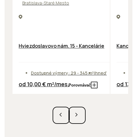
Bratislava-Staré Mesto
Hviezdoslavovo nám. 15 - Kancelárie
Kancelár
Dostupné výmery: 29 - 345 m²
Ihneď
Dos
od 10,00 € m²/mes.
od 13,9
Porovnávač