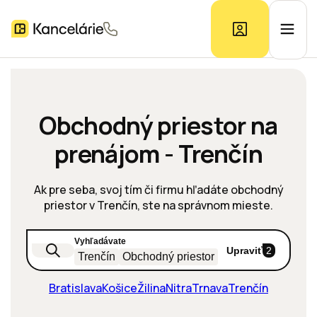
Ponuka kancelárií
Obchodný priestor na
prenájom - Trenčín
Prieskum trhu
Ak pre seba, svoj tím či firmu hľadáte obchodný
Kontakt
priestor v Trenčín, ste na správnom mieste.
Vyhľadávate
Inzerát
Upraviť
2
Trenčín
Obchodný priestor
Bratislava
Košice
Žilina
Nitra
Trnava
Trenčín