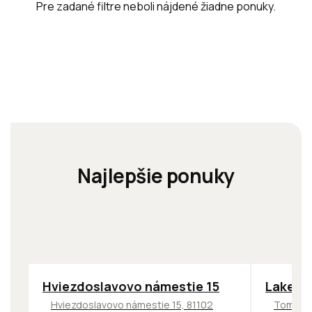
Pre zadané filtre neboli nájdené žiadne ponuky.
Najlepšie ponuky
ODPORÚČAME
ODPORÚČ
Hviezdoslavovo námestie 15
Lakesid
Hviezdoslavovo námestie 15, 81102
Tomášik