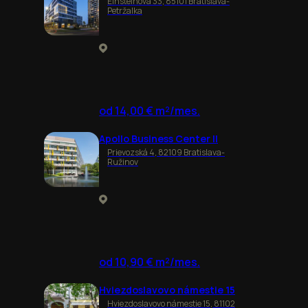
Einsteinova 33, 85101 Bratislava-
Petržalka
od 14,00 € m²/mes.
Apollo Business Center II
Prievozská 4, 82109 Bratislava-
Ružinov
od 10,90 € m²/mes.
Hviezdoslavovo námestie 15
Hviezdoslavovo námestie 15, 81102