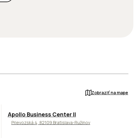
Zobraziť na mape
TOP
NOVINKA
ODPORÚČAME
Apollo Business Center II
Prievozská 4, 82109 Bratislava-Ružinov