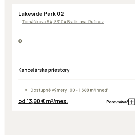
ODPORÚČAME
Lakeside Park 02
Tomášikova 64, 83104 Bratislava-Ružinov
Kancelárske priestory
Dostupné výmery: 90 - 1 688 m²
Ihneď
od 13,90 € m²/mes.
Porovnávač