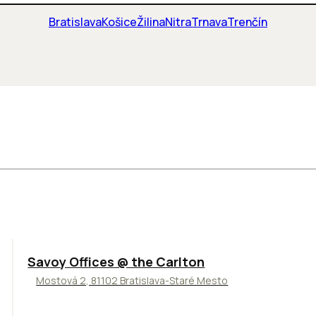
Bratislava
Košice
Žilina
Nitra
Trnava
Trenčín
TOP
Savoy Offices @ the Carlton
Mostová 2, 81102 Bratislava-Staré Mesto