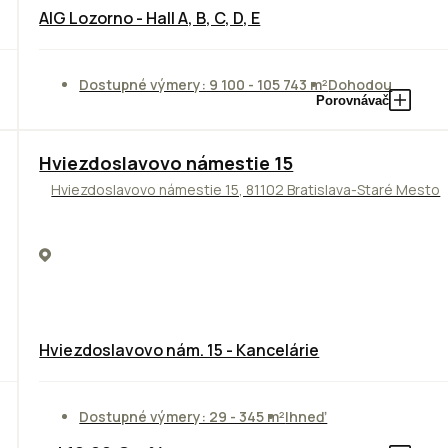
AIG Lozorno - Hall A, B, C, D, E
Dostupné výmery: 9 100 - 105 743 m²
Dohodou
Porovnávač
ODPORÚČAME
Hviezdoslavovo námestie 15
Hviezdoslavovo námestie 15, 81102 Bratislava-Staré Mesto
Hviezdoslavovo nám. 15 - Kancelárie
Dostupné výmery: 29 - 345 m²
Ihneď