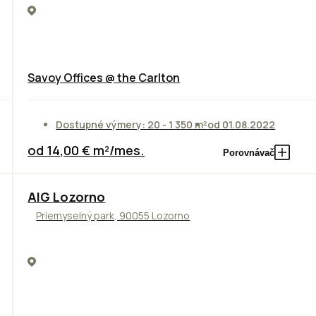
Savoy Offices @ the Carlton
Dostupné výmery: 20 - 1 350 m²
od 01.08.2022
od 14,00 € m²/mes.
Porovnávač
TOP
AIG Lozorno
Priemyselný park, 90055 Lozorno