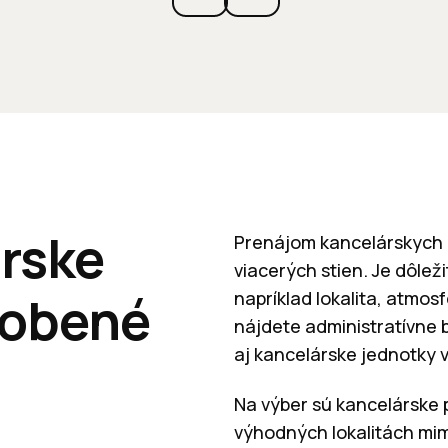
rske
Prenájom kancelárskych p
viacerých stien. Je dôlež
sobené
napríklad lokalita, atmo
nájdete administratívne b
aj kancelárske jednotky v
Na výber sú kancelárske 
výhodných lokalitách mi