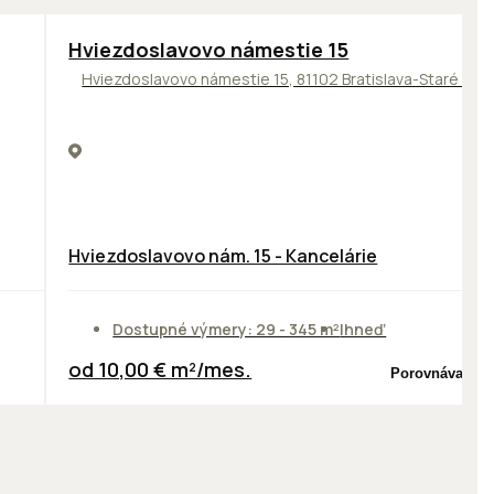
ODPORÚČAME
Hviezdoslavovo námestie 15
Hviezdoslavovo námestie 15, 81102 Bratislava-Staré Me
Hviezdoslavovo nám. 15 - Kancelárie
Dostupné výmery: 29 - 345 m²
Ihneď
od 10,00 € m²/mes.
Porovnávač