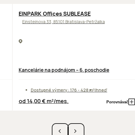
TOP
ODPORÚČAME
EINPARK Offices SUBLEASE
Einsteinova 33, 85101 Bratislava-Petržalka
Kancelárie na podnájom – 6. poschodie
Dostupné výmery: 176 - 428 m²
Ihneď
od 14,00 € m²/mes.
Porovnávač