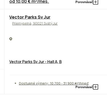
od 10,00 € m²/mes.
Porovnávač
Vector Parks Sv Jur
Priemyselná, 90021 Svätý Jur
Vector Parks Sv Jur - Hall A, B
Dostupné výmery: 10 700 - 31 900 m²
Ihneď
Porovnávač