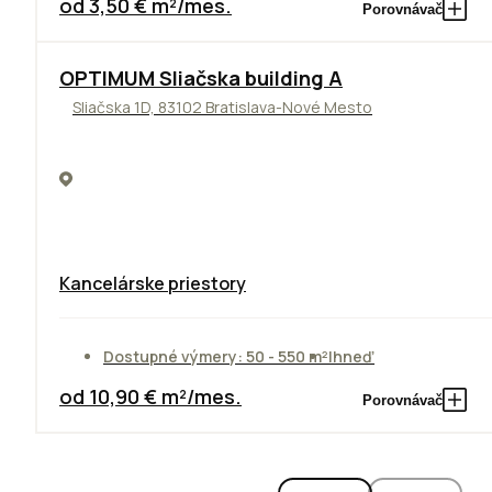
od 3,50 € m²/mes.
Porovnávač
OPTIMUM Sliačska building A
Sliačska 1D, 83102 Bratislava-Nové Mesto
Kancelárske priestory
Dostupné výmery: 50 - 550 m²
Ihneď
od 10,90 € m²/mes.
Porovnávač