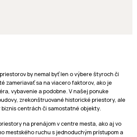
riestorov by nemal byť len o výbere štyroch či
ité zameriavať sa na viacero faktorov, ako je
sféra, vybavenie a podobne. V našej ponuke
udovy, zrekonštruované historické priestory, ale
 biznis centrách či samostatné objekty.
priestory na prenájom v centre mesta, ako aj vo
mo mestského ruchu s jednoduchým prístupom a