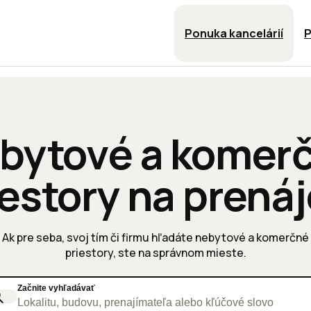
Ponuka kancelárií
P
bytové a komer
iestory na prená
Ak pre seba, svoj tím či firmu hľadáte nebytové a komerčné
priestory, ste na správnom mieste.
Začnite vyhľadávať
Lokalitu, budovu, prenajímateľa alebo kľúčové slovo