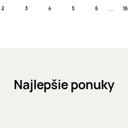
...
2
3
4
5
6
16
Najlepšie ponuky