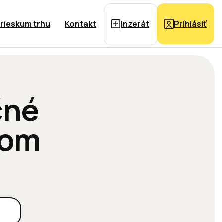
rieskum trhu
Kontakt
Inzerát
Prihlásiť
čné
jom