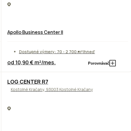
Apollo Business Center II
Dostupné výmery: 70 - 2 700 m²
Ihneď
od 10,90 € m²/mes.
Porovnávač
TOP
LOG CENTER R7
Kostolné Kračany, 93003 Kostolné Kračany