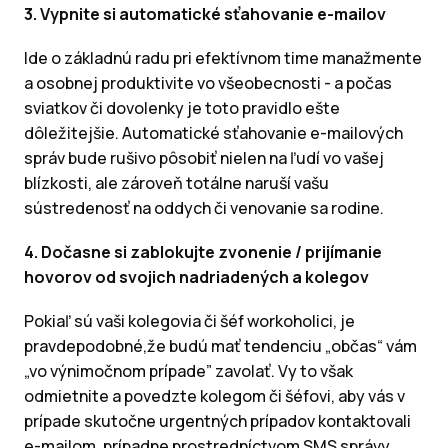
3. Vypnite si automatické sťahovanie e-mailov
Ide o základnú radu pri efektívnom time manažmente
a osobnej produktivite vo všeobecnosti - a počas
sviatkov či dovolenky je toto pravidlo ešte
dôležitejšie. Automatické sťahovanie e-mailových
správ bude rušivo pôsobiť nielen na ľudí vo vašej
blízkosti, ale zároveň totálne naruší vašu
sústredenosť na oddych či venovanie sa rodine.
4. Dočasne si zablokujte zvonenie / prijímanie
hovorov od svojich nadriadených a kolegov
Pokiaľ sú vaši kolegovia či šéf workoholici, je
pravdepodobné,že budú mať tendenciu „občas“ vám
„vo výnimočnom prípade” zavolať. Vy to však
odmietnite a povedzte kolegom či šéfovi, aby vás v
prípade skutočne urgentných prípadov kontaktovali
e-mailom, prípadne prostredníctvom SMS správy.