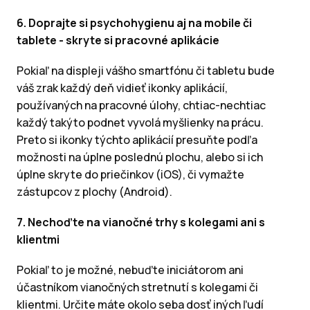
6. Doprajte si psychohygienu aj na mobile či
tablete - skryte si pracovné aplikácie
Pokiaľ na displeji vášho smartfónu či tabletu bude
váš zrak každý deň vidieť ikonky aplikácií,
používaných na pracovné úlohy, chtiac-nechtiac
každý takýto podnet vyvolá myšlienky na prácu.
Preto si ikonky týchto aplikácií presuňte podľa
možnosti na úplne poslednú plochu, alebo si ich
úplne skryte do priečinkov (iOS), či vymažte
zástupcov z plochy (Android).
7. Nechoďte na vianočné trhy s kolegami ani s
klientmi
Pokiaľ to je možné, nebuďte iniciátorom ani
účastníkom vianočných stretnutí s kolegami či
klientmi. Určite máte okolo seba dosť iných ľudí