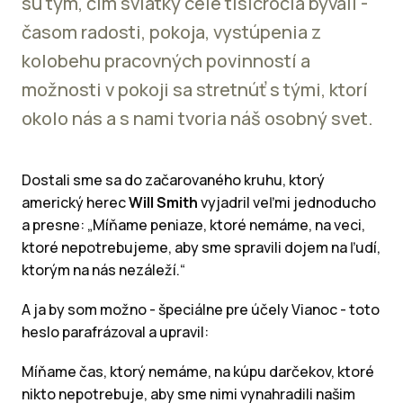
sú tým, čím sviatky celé tisícročia bývali -
časom radosti, pokoja, vystúpenia z
kolobehu pracovných povinností a
možnosti v pokoji sa stretnúť s tými, ktorí
okolo nás a s nami tvoria náš osobný svet.
Dostali sme sa do začarovaného kruhu, ktorý
americký herec
Will Smith
vyjadril veľmi jednoducho
a presne: „Míňame peniaze, ktoré nemáme, na veci,
ktoré nepotrebujeme, aby sme spravili dojem na ľudí,
ktorým na nás nezáleží.“
A ja by som možno - špeciálne pre účely Vianoc - toto
heslo parafrázoval a upravil:
Míňame čas, ktorý nemáme, na kúpu darčekov, ktoré
nikto nepotrebuje, aby sme nimi vynahradili našim