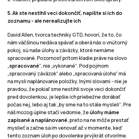
5. Ak ste nestihli veci dokončiť, napíšte si ich do
zoznamu - ale nerealizujte ich
David Allen, tvorca techniky GTD, hovorí, že to, čo
nám väčšinou nedáva spávať a oberá nás o vnútorný
pokoj, sú naše úlohy a záväzky, ktoré nemáme
spracované. Pozornosť pritom kladie práve na slovo
„
spracované
“, nie „vykonané“. Pod pojmom
„spracovaný záväzok“ alebo „spracovaná úloha“ má
na mysli naplánovanie položky. Inými slovami - nie je
pravdou, že pokiaľ sme nestihli svoje veci dokončiť
pred dovolenkou, je lepšie ich priebežne dorábať
počas nej, lebo aj tak „by sme na to stále mysleli“. Pre
náš mozog úplne stačí vedomie, že
úlohy máme
zapísané
a naplánované
, preto na ne môže prestať
myslieť a začne sa im venovať až v momente, keď
tento zoznam úloh po dovolenke prvýkrát otvoríme.