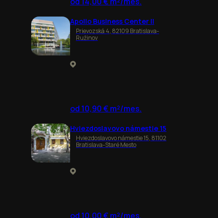
od 14,00 € m²/mes.
Apollo Business Center II
Prievozská 4, 82109 Bratislava-
Ružinov
od 10,90 € m²/mes.
Hviezdoslavovo námestie 15
Hviezdoslavovo námestie 15, 81102
Bratislava-Staré Mesto
od 10,00 € m²/mes.