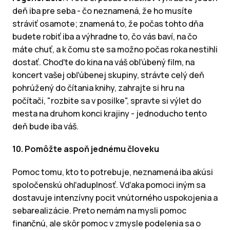
deň iba pre seba - čo neznamená, že ho musíte
stráviť osamote; znamená to, že počas tohto dňa
budete robiť iba a výhradne to, čo vás baví, na čo
máte chuť, a k čomu ste sa možno počas roka nestihli
dostať. Choďte do kina na váš obľúbený film, na
koncert vašej obľúbenej skupiny, strávte celý deň
pohrúžený do čítania knihy, zahrajte si hru na
počítači, "rozbite sa v posilke", spravte si výlet do
mesta na druhom konci krajiny - jednoducho tento
deň bude iba váš.
10. Pomôžte aspoň jednému človeku
Pomoc tomu, kto to potrebuje, neznamená iba akúsi
spoločenskú ohľaduplnosť. Vďaka pomoci iným sa
dostavuje intenzívny pocit vnútorného uspokojenia a
sebarealizácie. Preto nemám na mysli pomoc
finančnú, ale skôr pomoc v zmysle podelenia sa o