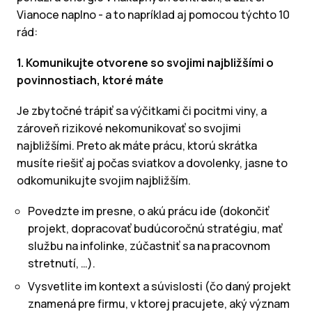
Vianoce naplno - a to napríklad aj pomocou týchto 10
rád:
1. Komunikujte otvorene so svojimi najbližšími o
povinnostiach, ktoré máte
Je zbytočné trápiť sa výčitkami či pocitmi viny, a
zároveň rizikové nekomunikovať so svojimi
najbližšími. Preto ak máte prácu, ktorú skrátka
musíte riešiť aj počas sviatkov a dovolenky, jasne to
odkomunikujte svojim najbližším.
Povedzte im presne, o akú prácu ide (dokončiť
projekt, dopracovať budúcoročnú stratégiu, mať
službu na infolinke, zúčastniť sa na pracovnom
stretnutí, …).
Vysvetlite im kontext a súvislosti (čo daný projekt
znamená pre firmu, v ktorej pracujete, aký význam