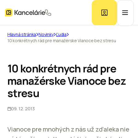
Hlavná stránka
Novinky
Ľudia
10 konkrétnych rád pre manažérske Vianoce bez stresu
Ponuka kancelárií
Prieskum trhu
10 konkrétnych rád pre
manažérske Vianoce bez
Kontakt
stresu
09. 12. 2013
Inzerát
Vianoce pre mnohých z nás už zďaleka nie