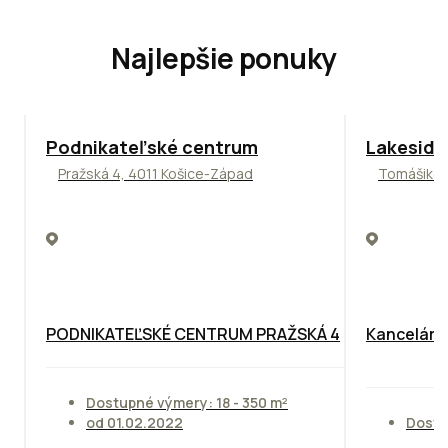
Najlepšie ponuky
ODPORÚČAME
ODPORÚČAM
Podnikateľské centrum
Lakeside
Pražská 4, 4011 Košice-Západ
Tomášikova
PODNIKATEĽSKÉ CENTRUM PRAŽSKÁ 4
Kancelársk
Dostupné výmery: 18 - 350 m²
od 01.02.2022
Dostu