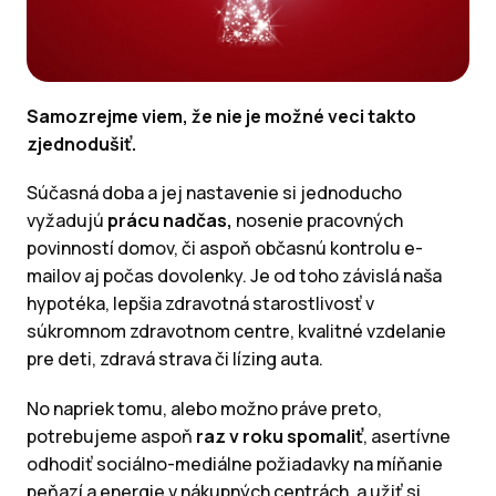
Samozrejme viem, že nie je možné veci takto
zjednodušiť.
Súčasná doba a jej nastavenie si jednoducho
vyžadujú
prácu nadčas,
nosenie pracovných
povinností domov, či aspoň občasnú kontrolu e-
mailov aj počas dovolenky. Je od toho závislá naša
hypotéka, lepšia zdravotná starostlivosť v
súkromnom zdravotnom centre, kvalitné vzdelanie
pre deti, zdravá strava či lízing auta.
No napriek tomu, alebo možno práve preto,
potrebujeme aspoň
raz v roku spomaliť
, asertívne
odhodiť sociálno-mediálne požiadavky na míňanie
peňazí a energie v nákupných centrách, a užiť si