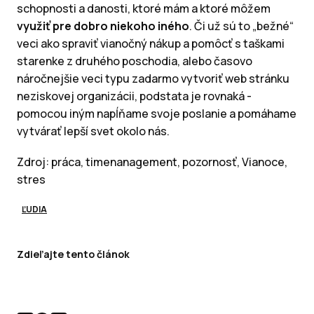
schopnosti a danosti, ktoré mám a ktoré môžem
využiť pre dobro niekoho iného
. Či už sú to „bežné“
veci ako spraviť vianočný nákup a pomôcť s taškami
starenke z druhého poschodia, alebo časovo
náročnejšie veci typu zadarmo vytvoriť web stránku
neziskovej organizácii, podstata je rovnaká -
pomocou iným napĺňame svoje poslanie a pomáhame
vytvárať lepší svet okolo nás.
Zdroj: práca, timenanagement, pozornosť, Vianoce,
stres
ĽUDIA
Zdieľajte tento článok