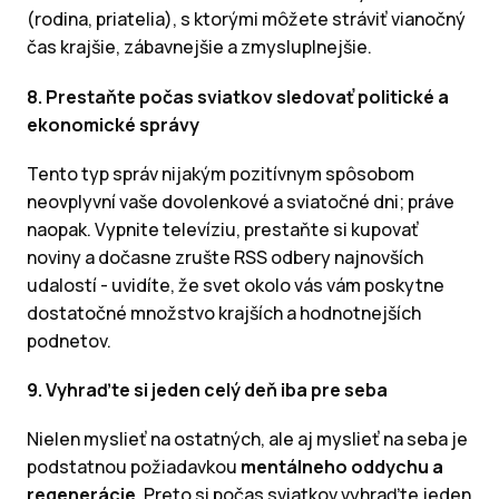
(rodina, priatelia), s ktorými môžete stráviť vianočný
čas krajšie, zábavnejšie a zmysluplnejšie.
8. Prestaňte počas sviatkov sledovať politické a
ekonomické správy
Tento typ správ nijakým pozitívnym spôsobom
neovplyvní vaše dovolenkové a sviatočné dni; práve
naopak. Vypnite televíziu, prestaňte si kupovať
noviny a dočasne zrušte RSS odbery najnovších
udalostí - uvidíte, že svet okolo vás vám poskytne
dostatočné množstvo krajších a hodnotnejších
podnetov.
9. Vyhraďte si jeden celý deň iba pre seba
Nielen myslieť na ostatných, ale aj myslieť na seba je
podstatnou požiadavkou
mentálneho oddychu a
regenerácie
. Preto si počas sviatkov vyhraďte jeden