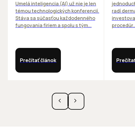
Umelá inteligencia (AI) už nie je len
jednoduch
témou technologických konferencií.
radí derm
Stáva sa súčasťou každodenného
investova
fungovania firiem a spolu s tým...
procedúr..
Prečítať článok
Prečíta