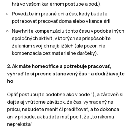
hrá vo vašom kariérnom postupe a pod.).
Povedzte im presné dni a čas, kedy budete
potrebovať pracovať doma alebo v kancelárii.
Navrhnite kompenzáciu tohto času v podobe iných
spoločných aktivít, v ktorých sa prispôsobíte
želaniam svojich najbližších (ale pozor, nie
kompenzácia cez materiálne darčeky).
2. Ak máte homeoffice a potrebuje pracovať,
vyhraďte si presne stanovený čas - a dodržiavajte
ho
Opäť postupujte podobne ako v bode 1), a zároveň si
dajte aj vnútorne záväzok, že čas, vyhradený na
prácu, nebudete meniť či predlžovať, a to dokonca
ani v prípade, ak budete mať pocit, že „to nikomu
neprekáža“