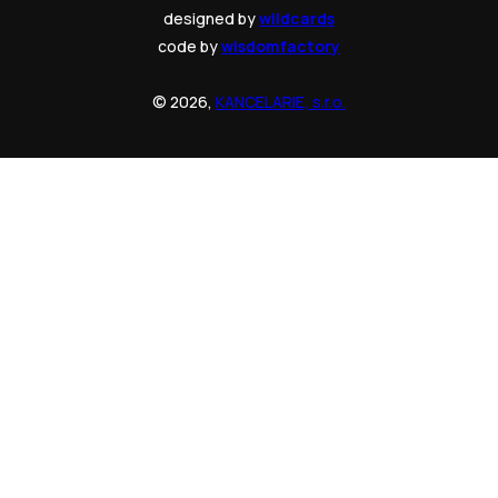
designed by
wildcards
code by
wisdomfactory
© 2026,
KANCELARIE, s.r.o.