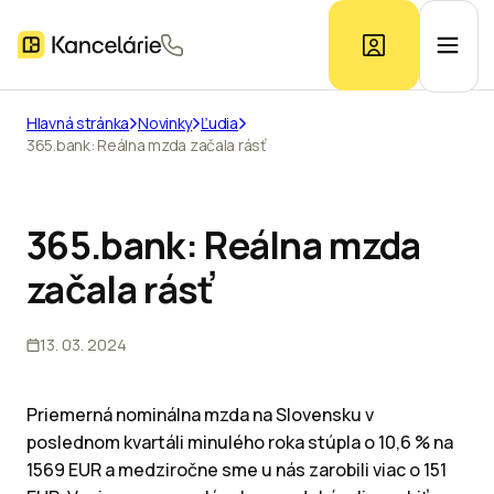
Hlavná stránka
Novinky
Ľudia
365.bank: Reálna mzda začala rásť
Ponuka kancelárií
Prieskum trhu
365.bank: Reálna mzda
začala rásť
Kontakt
13. 03. 2024
Inzerát
Priemerná nominálna mzda na Slovensku v
poslednom kvartáli minulého roka stúpla o 10,6 % na
1569 EUR a medziročne sme u nás zarobili viac o 151