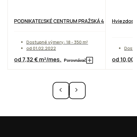
PODNIKATEĽSKÉ CENTRUM PRAŽSKÁ 4
Hviezdosla
Dostupné výmery: 18 - 350 m²
od 01.02.2022
Dostu
od 7,32 € m²/mes.
od 10,00
Porovnávač