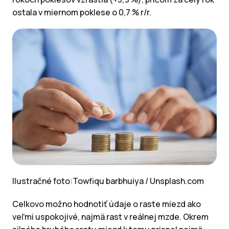
ostala v miernom poklese o 0,7 % r/r.
Ilustračné foto:Towfiqu barbhuiya / Unsplash.com
Celkovo možno hodnotiť údaje o raste miezd ako
veľmi uspokojivé, najmä rast v reálnej mzde. Okrem