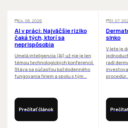
ĽUDIA
INOVÁCIE
ĽUDIA
04. 08. 2026
31. 07. 20
AI v práci: Najväčšie riziko
Dermato
čaká tých, ktorí sa
slnko
neprispôsobia
V lete je 
Umelá inteligencia (AI) už nie je len
jednoduch
témou technologických konferencií.
radí derm
Stáva sa súčasťou každodenného
investova
fungovania firiem a spolu s tým...
procedúr..
Prečítať článok
Prečíta