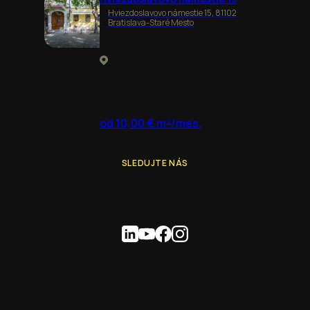
Hviezdoslavovo námestie 15, 81102
Bratislava-Staré Mesto
od 10,00 € m²/mes.
SLEDUJTE NÁS