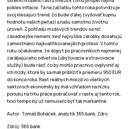
silného hrubého rastu miezd k tomu prispel najmä
pokles inflácie. Tá na začiatku tohto roka potvrdzuje
svoj klesajúci trend, čo bude ďalej zvyšovať kúpnu
hodnotu našich peňazí a našu samotnú životnú
úroveň. Z pohľadu mzdových trendov sa nič
zásadnejšie nemení, keď najvyššie zárobky dosahujú
zamestnanci najkvalifikovanejších profesií. V tomto
roku očakávame, že dopyt po pracovníkoch najmenej
zarábajúceho odvetvia (ubytovacie a stravovacie
služby) bude rásť, čo by mohlo priaznivo ovplyvniť aj
ich mzdy, ktoré by sa mali priblížiť k priemeru 950 EUR
do konca roka. Rast reálnych miezd vo všetkých
sektoroch ekonomiky by mal vzhľadom na nízku
ponuku na trhu práce pokračovať v raste aj tento rok,
hoci tempo by už nemuselo byť tak markantné.
Autor: Tomáš Boháček, analytik 365.bank, Zdro
Zdroj: 365.bank