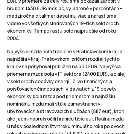
EUR. V priemere za celý rok, sme dokázali zarobiť v
hrubom 1430 EUR/mesiac, vyjadrené v percentách –
medziročne o takmer desatinu viac a nárast sme
videlo vo všetkých sledovaných 19-tich sektoroch
ekonomiky. Tempo rastu bolo najprudšie od roku
2004.
Najvyššia mzda bola tradične v Bratislavskom kraji a
najnižšia v kraji Prešovskom, pričom rozdiel týchto
krajov sa pohyboval približne na 600 EUR. Najvyššia
priemerná mzda bola v IT sektore (2400 EUR), a ďalej
v sektoroch dodávky energií, či vo finančných a
poisťovacích činnostiach. V deviatich z 19 odvetví
ekonomiky bola mzda pod priemerom a najnižšiu
nominálnu mzdu mali stále zamestnanci v
ubytovacích a stravovacích službách (887 eur), ktorí
ako jediní neprekročili hranicu tisíc eur. Reálna mzda
u nás v poslednom štvrťroku minulého roka po dvoch
rokoch poklesov vzrástla (+3,9 %), pričom za celý rok