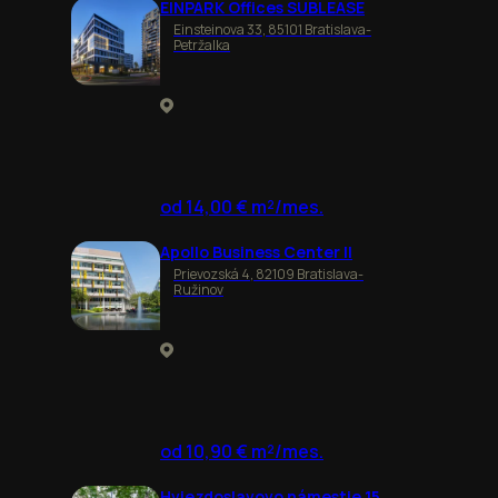
EINPARK Offices SUBLEASE
Einsteinova 33, 85101 Bratislava-
Petržalka
od 14,00 € m²/mes.
Apollo Business Center II
Prievozská 4, 82109 Bratislava-
Ružinov
od 10,90 € m²/mes.
Hviezdoslavovo námestie 15