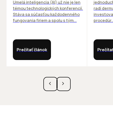
Umelá inteligencia (AI) už nie je len
jednoduch
témou technologických konferencií.
radí derm
Stáva sa súčasťou každodenného
investova
fungovania firiem a spolu s tým...
procedúr..
Prečítať článok
Prečíta