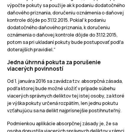
výpočte pokuty sa použije ak k podaniu dodatočného
daňového priznania, doručeniu oznámenia o daňovej
kontrole dôjde po 31.12.2015. Pokiaľ k podaniu
dodatočného daňového priznania, k doručeniu
oznámenia o daňovej kontrole dôjde do 31.12.2015,
potom sa pri ukladaní pokuty bude postupovať podľa
doterajších pravidiel.“
Jedna úhrnná pokuta za porušenie
viacerých povinností
Od 1. januára 2016 sa zavádza tzv. absorpčná zásada,
podľa ktorej bude možné uložiť v prípade súbehu
viacerých správnych deliktov tej istej osoby, za ktoré
je výška pokuty určená rozpätím, len jednu pokutu
vzťahujúcu sa na delikt najprísnejšie postihnuteľný.
Podmienkou aplikácie absorpčnej zásady je, že sa
osoba dopustila viacerých správnych deliktov v rámci