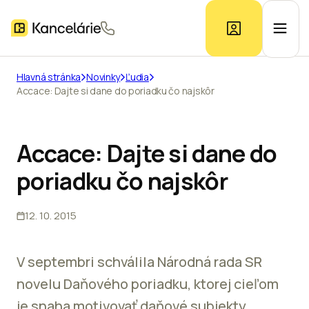
Hlavná stránka
Novinky
Ľudia
Accace: Dajte si dane do poriadku čo najskôr
Ponuka kancelárií
Prieskum trhu
Accace: Dajte si dane do
poriadku čo najskôr
Kontakt
12. 10. 2015
Inzerát
V septembri schválila Národná rada SR
novelu Daňového poriadku, ktorej cieľom
je snaha motivovať daňové subjekty