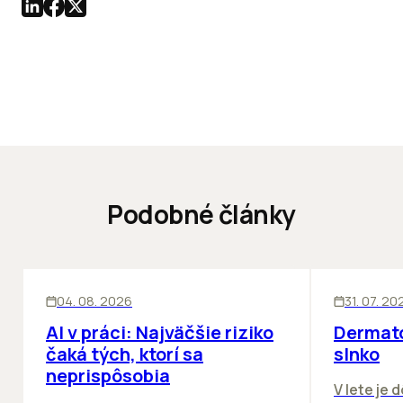
Podobné články
ĽUDIA
INOVÁCIE
ĽUDIA
04. 08. 2026
31. 07. 20
AI v práci: Najväčšie riziko
Dermato
čaká tých, ktorí sa
slnko
neprispôsobia
V lete je 