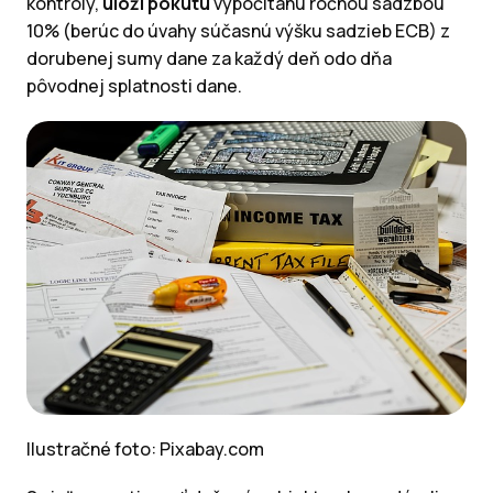
kontroly,
uloží pokutu
vypočítanú ročnou sadzbou
10% (berúc do úvahy súčasnú výšku sadzieb ECB) z
dorubenej sumy dane za každý deň odo dňa
pôvodnej splatnosti dane.
Ilustračné foto: Pixabay.com