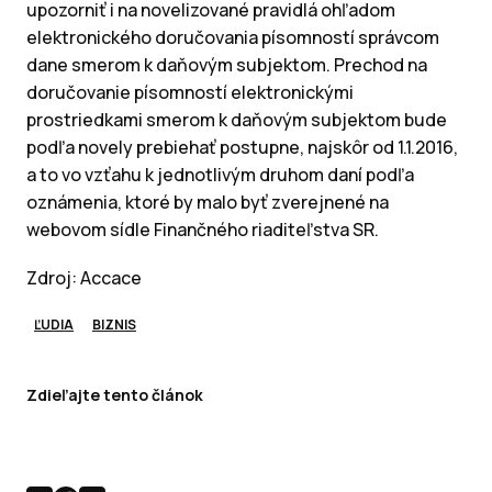
upozorniť i na novelizované pravidlá ohľadom
elektronického doručovania písomností správcom
dane smerom k daňovým subjektom. Prechod na
doručovanie písomností elektronickými
prostriedkami smerom k daňovým subjektom bude
podľa novely prebiehať postupne, najskôr od 1.1.2016,
a to vo vzťahu k jednotlivým druhom daní podľa
oznámenia, ktoré by malo byť zverejnené na
webovom sídle Finančného riaditeľstva SR.
Zdroj: Accace
ĽUDIA
BIZNIS
Zdieľajte tento článok