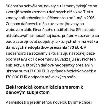
Súčasťou schválenej novely sú i zmeny týkajúce sa
zverejňovania zoznamu daňových dlžníkov. Tieto
zmeny boli schválené s účinnosťou od 1. mája 2016.
Zoznam daňových dlžníkov zverejňovaný na
webovom sídle Finančného riaditeľstva SR sa bude
aktualizovať na mesačnej báze, pričom v zozname sa
budú zverejňovať subjekty, u ktorých
úhrnná výška
daňových nedoplatkov presiahla 170 EUR.
V
súčasnosti sa zoznamy aktualizujú na ročnej báze
podľa stavu k 31. decembru a uvádzajú sa v nich len
subjekty, u ktorých daňové nedoplatky presiahli v
úhrnne sumu 17 000 EUR v prípade fyzických osôb a
170 000 EUR v prípade právnických osôb.
Elektronická komunikácia smerom k
daňovým subjektom
V súvislosti s predmetnou novelou by sme chceli