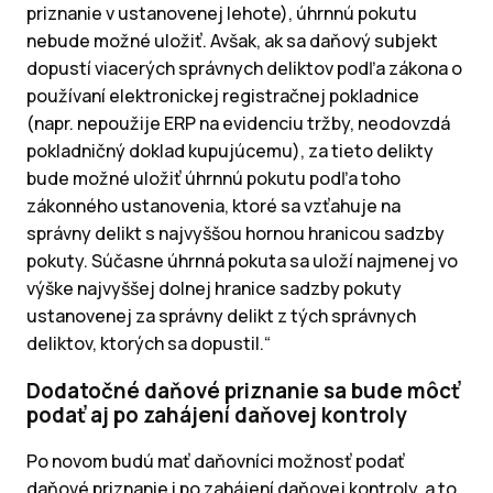
priznanie v ustanovenej lehote), úhrnnú pokutu
nebude možné uložiť. Avšak, ak sa daňový subjekt
dopustí viacerých správnych deliktov podľa zákona o
používaní elektronickej registračnej pokladnice
(napr. nepoužije ERP na evidenciu tržby, neodovzdá
pokladničný doklad kupujúcemu), za tieto delikty
bude možné uložiť úhrnnú pokutu podľa toho
zákonného ustanovenia, ktoré sa vzťahuje na
správny delikt s najvyššou hornou hranicou sadzby
pokuty. Súčasne úhrnná pokuta sa uloží najmenej vo
výške najvyššej dolnej hranice sadzby pokuty
ustanovenej za správny delikt z tých správnych
deliktov, ktorých sa dopustil.“
Dodatočné daňové priznanie sa bude môcť
podať aj po zahájení daňovej kontroly
Po novom budú mať daňovníci možnosť podať
daňové priznanie i po zahájení daňovej kontroly, a to