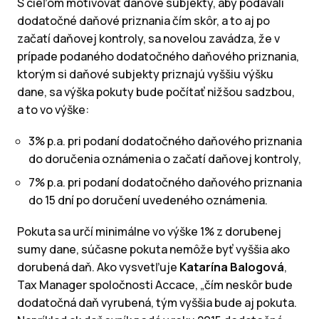
S cieľom motivovať daňové subjekty, aby podávali
dodatočné daňové priznania čím skôr, a to aj po
začatí daňovej kontroly, sa novelou zavádza, že v
prípade podaného dodatočného daňového priznania,
ktorým si daňové subjekty priznajú vyššiu výšku
dane, sa výška pokuty bude počítať nižšou sadzbou,
a to vo výške:
3% p.a. pri podaní dodatočného daňového priznania
do doručenia oznámenia o začatí daňovej kontroly,
7% p.a. pri podaní dodatočného daňového priznania
do 15 dní po doručení uvedeného oznámenia.
Pokuta sa určí minimálne vo výške 1% z dorubenej
sumy dane, súčasne pokuta nemôže byť vyššia ako
dorubená daň. Ako vysvetľuje
Katarína Balogová
,
Tax Manager spoločnosti Accace, „čím neskôr bude
dodatočná daň vyrubená, tým vyššia bude aj pokuta.