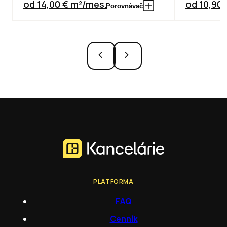
od 14,00 € m²/mes.
od 10,90
Porovnávač
PLATFORMA
FAQ
Cenník