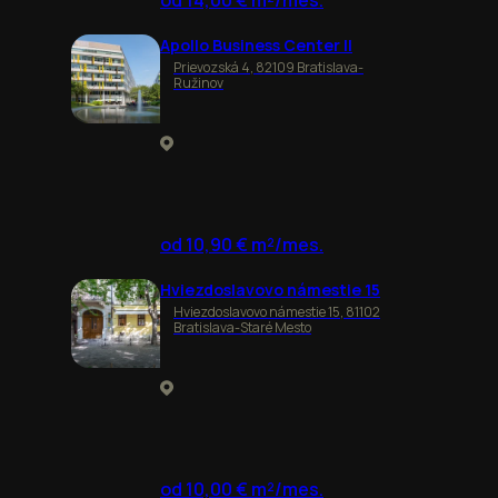
od 14,00 € m²/mes.
Apollo Business Center II
Prievozská 4, 82109 Bratislava-
Ružinov
od 10,90 € m²/mes.
Hviezdoslavovo námestie 15
Hviezdoslavovo námestie 15, 81102
Bratislava-Staré Mesto
od 10,00 € m²/mes.