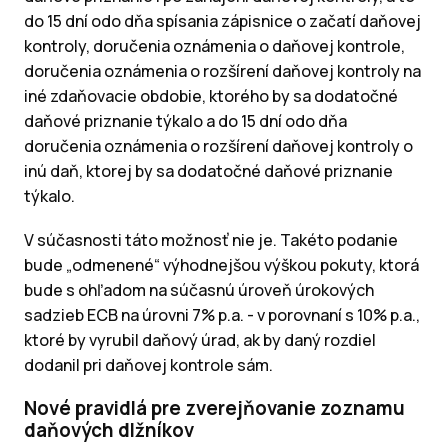
do 15 dní odo dňa spísania zápisnice o začatí daňovej
kontroly, doručenia oznámenia o daňovej kontrole,
doručenia oznámenia o rozšírení daňovej kontroly na
iné zdaňovacie obdobie, ktorého by sa dodatočné
daňové priznanie týkalo a do 15 dní odo dňa
doručenia oznámenia o rozšírení daňovej kontroly o
inú daň, ktorej by sa dodatočné daňové priznanie
týkalo.
V súčasnosti táto možnosť nie je. Takéto podanie
bude „odmenené“ výhodnejšou výškou pokuty, ktorá
bude s ohľadom na súčasnú úroveň úrokových
sadzieb ECB na úrovni 7% p.a. - v porovnaní s 10% p.a.,
ktoré by vyrubil daňový úrad, ak by daný rozdiel
dodanil pri daňovej kontrole sám.
Nové pravidlá pre zverejňovanie zoznamu
daňových dlžníkov