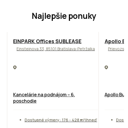
Najlepšie ponuky
TOP
ODPORÚČAME
TOP
NOVIN
EINPARK Offices SUBLEASE
Apollo Bu
Einsteinova 33, 85101 Bratislava-Petržalka
Prievozská
Kancelárie na podnájom – 6.
Apollo Bus
poschodie
Dostupné výmery: 176 - 428 m²
Ihneď
Dostu