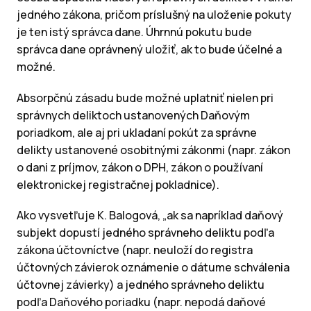
jedného zákona, pričom príslušný na uloženie pokuty
je ten istý správca dane. Úhrnnú pokutu bude
správca dane oprávnený uložiť, ak to bude účelné a
možné.
Absorpčnú zásadu bude možné uplatniť nielen pri
správnych deliktoch ustanovených Daňovým
poriadkom, ale aj pri ukladaní pokút za správne
delikty ustanovené osobitnými zákonmi (napr. zákon
o dani z príjmov, zákon o DPH, zákon o používaní
elektronickej registračnej pokladnice).
Ako vysvetľuje K. Balogová, „ak sa napríklad daňový
subjekt dopustí jedného správneho deliktu podľa
zákona účtovníctve (napr. neuloží do registra
účtovných závierok oznámenie o dátume schválenia
účtovnej závierky) a jedného správneho deliktu
podľa Daňového poriadku (napr. nepodá daňové