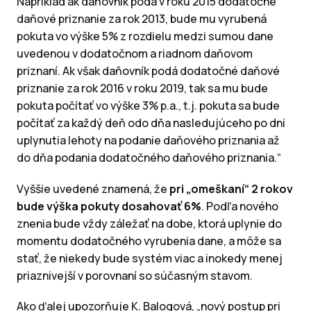
Napríklad ak daňovník podá v roku 2015 dodatočné
daňové priznanie za rok 2013, bude mu vyrubená
pokuta vo výške 5% z rozdielu medzi sumou dane
uvedenou v dodatočnom a riadnom daňovom
priznaní. Ak však daňovník podá dodatočné daňové
priznanie za rok 2016 v roku 2019, tak sa mu bude
pokuta počítať vo výške 3% p.a., t.j. pokuta sa bude
počítať za každý deň odo dňa nasledujúceho po dni
uplynutia lehoty na podanie daňového priznania až
do dňa podania dodatočného daňového priznania.“
Vyššie uvedené znamená, že
pri „omeškaní“ 2 rokov
bude výška pokuty dosahovať 6%
. Podľa nového
znenia bude vždy záležať na dobe, ktorá uplynie do
momentu dodatočného vyrubenia dane, a môže sa
stať, že niekedy bude systém viac a inokedy menej
priaznivejší v porovnaní so súčasným stavom.
Ako ďalej upozorňuje K. Balogová, „nový postup pri