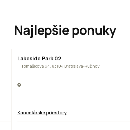
Najlepšie ponuky
ODPORÚČAME
Lakeside Park 02
Tomášikova 64, 83104 Bratislava-Ružinov
Kancelárske priestory