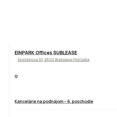
TOP
ODPORÚČAME
EINPARK Offices SUBLEASE
Einsteinova 33, 85101 Bratislava-Petržalka
Kancelárie na podnájom – 6. poschodie