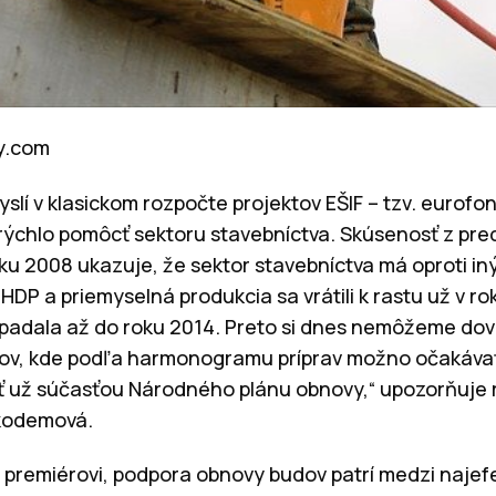
ay.com
slí v klasickom rozpočte projektov EŠIF – tzv. eurofo
ýchlo pomôcť sektoru stavebníctva. Skúsenosť z pr
oku 2008 ukazuje, že sektor stavebníctva má oproti in
 HDP a priemyselná produkcia sa vrátili k rastu už v r
adala až do roku 2014. Preto si dnes nemôžeme dovo
dov, kde podľa harmonogramu príprav možno očakávať 
ť už súčasťou Národného plánu obnovy,“ upozorňuje r
kodemová.
e premiérovi, podpora obnovy budov patrí medzi najef