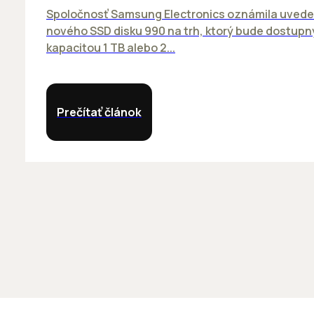
Spoločnosť Samsung Electronics oznámila uvede
nového SSD disku 990 na trh, ktorý bude dostupn
kapacitou 1 TB alebo 2...
Prečítať článok