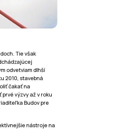
ndoch. Tie však
edchádzajúcej
ým odvetviam dlhší
oku 2010, stavebná
liť čakať na
prvé výzvy až v roku
iaditeľka Budov pre
ektívnejšie nástroje na