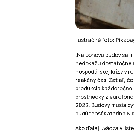
Ilustračné foto: Pixab
„Na obnovu budov sa my
nedokážu dostatočne r
hospodárskej krízy v r
reakčný čas. Zatiaľ, čo
produkcia každoročne p
prostriedky z eurofon
2022. Budovy musia by
budúcnosť Katarína Ni
Ako ďalej uvádza v list