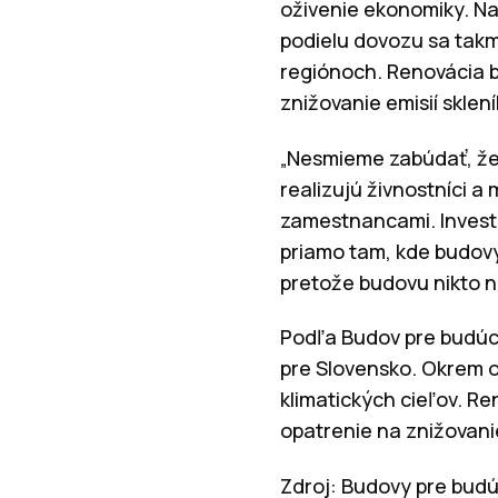
oživenie ekonomiky. N
podielu dovozu sa takm
regiónoch. Renovácia b
znižovanie emisií sklen
„Nesmieme zabúdať, že
realizujú živnostníci a
zamestnancami. Investí
priamo tam, kde budovy 
pretože budovu nikto n
Podľa Budov pre budúc
pre Slovensko. Okrem 
klimatických cieľov. R
opatrenie na znižovanie
Zdroj: Budovy pre bud