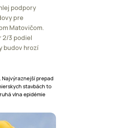
hlej podpory
dovy pre
orom Matovičom.
 2/3 podiel
y budov hrozí
. Najvýraznejší prepad
inierskych stavbách to
druhá vlna epidémie