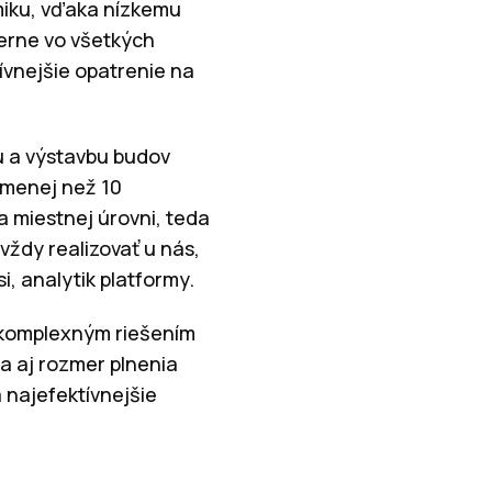
miku, vďaka nízkemu
erne vo všetkých
ívnejšie opatrenie na
u a výstavbu budov
s menej než 10
 miestnej úrovni, teda
vždy realizovať u nás,
, analytik platformy.
 komplexným riešením
a aj rozmer plnenia
 najefektívnejšie