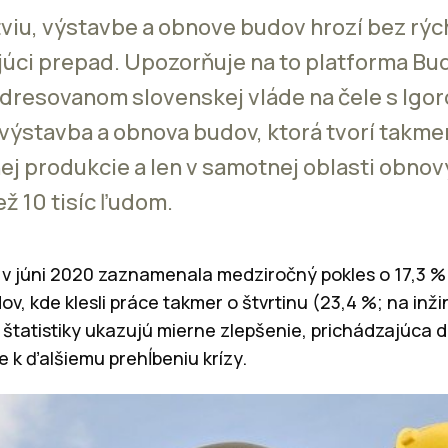
iu, výstavbe a obnove budov hrozí bez rýc
júci prepad. Upozorňuje na to platforma Bu
adresovanom slovenskej vláde na čele s Ig
výstavba a obnova budov, ktorá tvorí takmer
j produkcie a len v samotnej oblasti obnov
ež 10 tisíc ľudom.
v júni 2020 zaznamenala medziročný pokles o 17,3 %
, kde klesli práce takmer o štvrtinu (23,4 %; na inž
é štatistiky ukazujú mierne zlepšenie, prichádzajúca 
k ďalšiemu prehĺbeniu krízy.