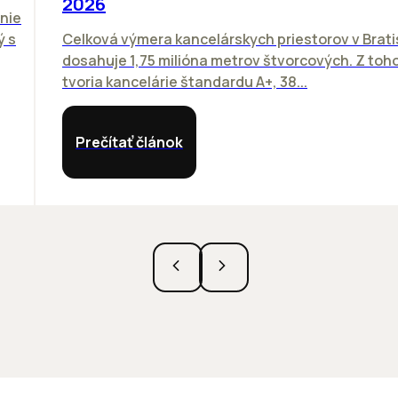
2026
nie
ý s
Celková výmera kancelárskych priestorov v Brati
dosahuje 1,75 milióna metrov štvorcových. Z toh
tvoria kancelárie štandardu A+, 38...
Prečítať článok