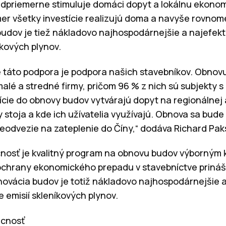
adpriemerne stimuluje domáci dopyt a lokálnu ekono
er všetky investície realizujú doma a navyše rovnom
udov je tiež nákladovo najhospodárnejšie a najefekt
íkových plynov.
 táto podpora je podpora našich stavebníkov. Obnov
 malé a stredné firmy, pričom 96 % z nich sú subjekty 
cie do obnovy budov vytvárajú dopyt na regionálnej a
stoja a kde ich užívatelia využívajú. Obnova sa bude 
eodvezie na zateplenie do Číny,“ dodáva Richard Paksi
nosť je kvalitný program na obnovu budov výborným
ochrany ekonomického prepadu v stavebníctve prináš
enovácia budov je totiž nákladovo najhospodárnejšie a
 emisií skleníkových plynov.
úcnosť