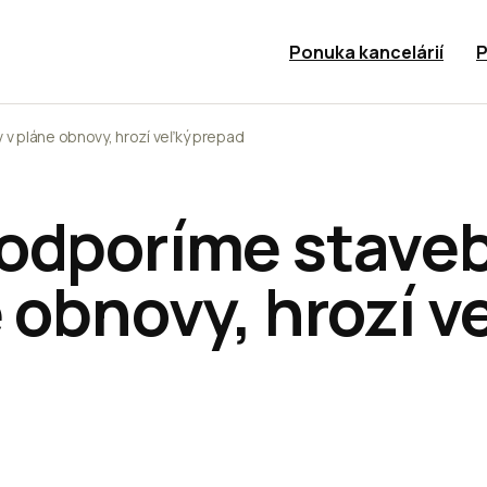
Ponuka kancelárií
P
v pláne obnovy, hrozí veľký prepad
odporíme stave
 obnovy, hrozí v