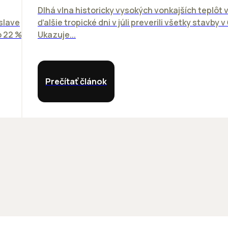
Dlhá vlna historicky vysokých vonkajších teplôt v
slave
ďalšie tropické dni v júli preverili všetky stavby 
o 22 %
Ukazuje...
Prečítať článok