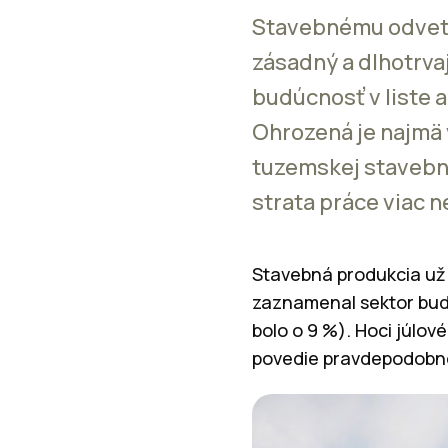
Stavebnému odvetv
zásadný a dlhotrva
budúcnosť v liste 
Ohrozená je najmä 
tuzemskej stavebne
strata práce viac n
Stavebná produkcia už 
zaznamenal sektor budov
bolo o 9 %). Hoci júlov
povedie pravdepodobne 