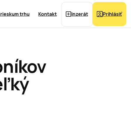
rieskum trhu
Kontakt
Inzerát
Prihlásiť
bníkov
eľký