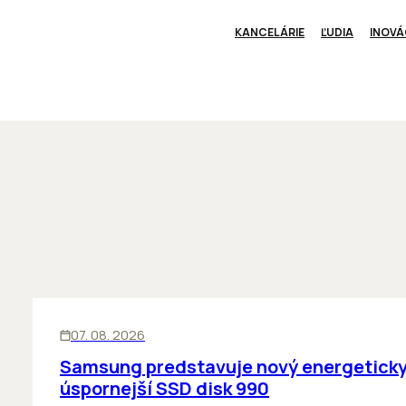
KANCELÁRIE
ĽUDIA
INOVÁ
INOVÁCIE
07. 08. 2026
Samsung predstavuje nový energetick
úspornejší SSD disk 990