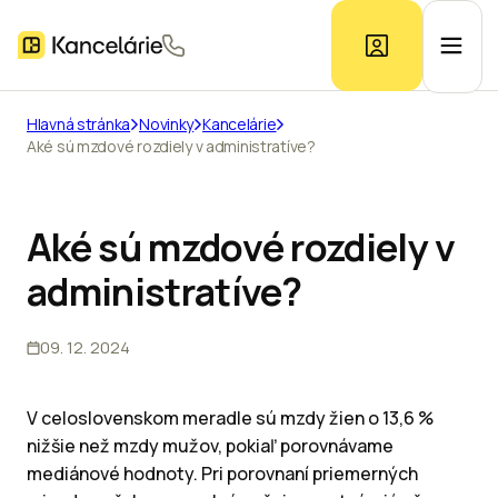
Hlavná stránka
Novinky
Kancelárie
Aké sú mzdové rozdiely v administratíve?
Ponuka kancelárií
Prieskum trhu
Aké sú mzdové rozdiely v
administratíve?
Kontakt
09. 12. 2024
Inzerát
V celoslovenskom meradle sú mzdy žien o 13,6 %
nižšie než mzdy mužov, pokiaľ porovnávame
mediánové hodnoty. Pri porovnaní priemerných