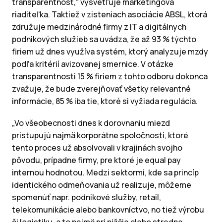
transparentnosť,“ vysvetľuje marketingová
riaditeľka. Taktiež v zisteniach asociácie ABSL, ktorá
združuje medzinárodné firmy z IT a digitálnych
podnikových služieb sa uvádza, že až 93 % týchto
firiem už dnes využíva systém, ktorý analyzuje mzdy
podľa kritérií avizovanej smernice. V otázke
transparentnosti 15 % firiem z tohto odboru dokonca
zvažuje, že bude zverejňovať všetky relevantné
informácie, 85 % iba tie, ktoré si vyžiada regulácia.
„Vo všeobecnosti dnes k dorovnaniu miezd
pristupujú najmä korporátne spoločnosti, ktoré
tento proces už absolvovali v krajinách svojho
pôvodu, prípadne firmy, pre ktoré je equal pay
internou hodnotou. Medzi sektormi, kde sa princíp
identického odmeňovania už realizuje, môžeme
spomenúť napr. podnikové služby, retail,
telekomunikácie alebo bankovníctvo, no tiež výrobu
či logistiku, a to najmä pri nižšie alebo stredne