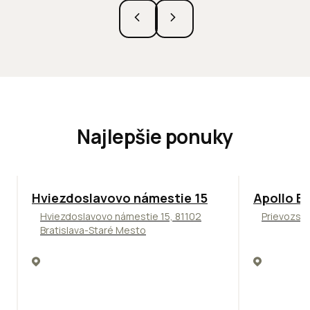
Najlepšie ponuky
ODPORÚČAME
TOP
NOVIN
Hviezdoslavovo námestie 15
Apollo Bu
Hviezdoslavovo námestie 15, 81102
Prievozská
Bratislava-Staré Mesto