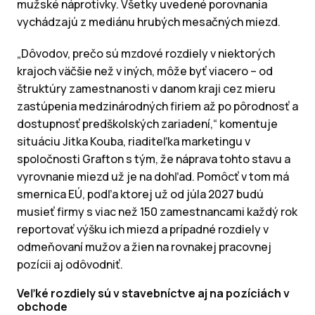
mužské náprotivky. Všetky uvedené porovnania
vychádzajú z mediánu hrubých mesačných miezd.
„Dôvodov, prečo sú mzdové rozdiely v niektorých
krajoch väčšie než v iných, môže byť viacero – od
štruktúry zamestnanosti v danom kraji cez mieru
zastúpenia medzinárodných firiem až po pôrodnosť a
dostupnosť predškolských zariadení,“ komentuje
situáciu Jitka Kouba, riaditeľka marketingu v
spoločnosti Grafton s tým, že náprava tohto stavu a
vyrovnanie miezd už je na dohľad. Pomôcť v tom má
smernica EÚ, podľa ktorej už od júla 2027 budú
musieť firmy s viac než 150 zamestnancami každý rok
reportovať výšku ich miezd a prípadné rozdiely v
odmeňovaní mužov a žien na rovnakej pracovnej
pozícii aj odôvodniť.
Veľké rozdiely sú v stavebníctve aj na pozíciách v
obchode