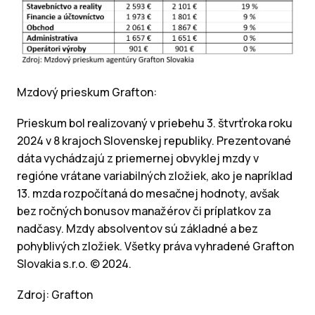
Mzdový prieskum Grafton:
Prieskum bol realizovaný v priebehu 3. štvrťroka roku
2024 v 8 krajoch Slovenskej republiky. Prezentované
dáta vychádzajú z priemernej obvyklej mzdy v
regióne vrátane variabilných zložiek, ako je napríklad
13. mzda rozpočítaná do mesačnej hodnoty, avšak
bez ročných bonusov manažérov či príplatkov za
nadčasy. Mzdy absolventov sú základné a bez
pohyblivých zložiek. Všetky práva vyhradené Grafton
Slovakia s.r.o. © 2024.
Zdroj: Grafton