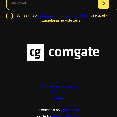
Súhlasím so
spracúvaním osobných údajov
pre účely
zasielania newslettera.
Obchodné podmienky
Cookies
GDPR
designed by
wildcards
code by
wisdomfactory