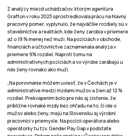
Z analýzy miezd uchádzačov, ktorým agentúra
Grafton v roku 2023 sprostredkovala prácu na hlavný
pracovný pomer, vyplynulo, že najväčšie rozdiely sú v
stavebníctve a realitách, kde ženy zarobia v priemere
až o 19 % menej než muži. Na pozíciách v obchode,
financiách a účtovníctve zaznamenala analýza v
priemere 9% rozdiel. Naproti tomu na
administratívnych pozíciách a vo výrobe zarábajú u
nás ženy rovnako ako muži.
„Na porovnanie môžem uviesť, že v Čechách je v
administratíve medzi mzdami mužov a žien až 12 %
rozdiel. Prekvapením bolo pre nás aj zistenie, že
približne rovnaké mzdy bez ohľadu na to, či ide o
mužov alebo ženy, majú na Slovensku aj výrobní
pracovníci v priemysle. Na pozícii operátora alebo
operátorky tu tzv. Gender Pay Gap v podstate