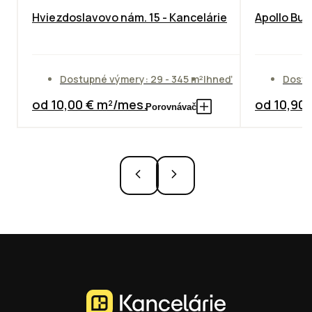
Hviezdoslavovo nám. 15 - Kancelárie
Apollo Bus
Dostupné výmery: 29 - 345 m²
Ihneď
Dostu
od 10,00 € m²/mes.
od 10,90
Porovnávač