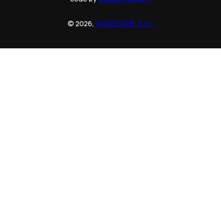
© 2026,
KANCELARIE, s.r.o.