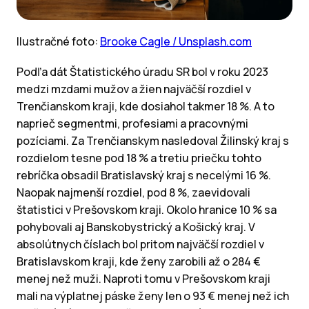
Ilustračné foto:
Brooke Cagle / Unsplash.com
Podľa dát Štatistického úradu SR bol v roku 2023
medzi mzdami mužov a žien najväčší rozdiel v
Trenčianskom kraji, kde dosiahol takmer 18 %. A to
naprieč segmentmi, profesiami a pracovnými
pozíciami. Za Trenčianskym nasledoval Žilinský kraj s
rozdielom tesne pod 18 % a tretiu priečku tohto
rebríčka obsadil Bratislavský kraj s necelými 16 %.
Naopak najmenší rozdiel, pod 8 %, zaevidovali
štatistici v Prešovskom kraji. Okolo hranice 10 % sa
pohybovali aj Banskobystrický a Košický kraj. V
absolútnych číslach bol pritom najväčší rozdiel v
Bratislavskom kraji, kde ženy zarobili až o 284 €
menej než muži. Naproti tomu v Prešovskom kraji
mali na výplatnej páske ženy len o 93 € menej než ich