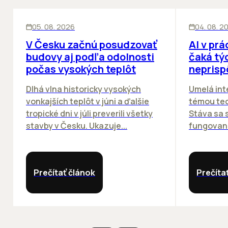
KANCELÁRIE
ĽUDIA
INOV
05. 08. 2026
04. 08. 2
V Česku začnú posudzovať
AI v prá
budovy aj podľa odolnosti
čaká týc
počas vysokých teplôt
neprisp
Dlhá vlna historicky vysokých
Umelá inte
vonkajších teplôt v júni a ďalšie
témou tec
tropické dni v júli preverili všetky
Stáva sa
stavby v Česku. Ukazuje...
fungovania
Prečítať článok
Prečíta