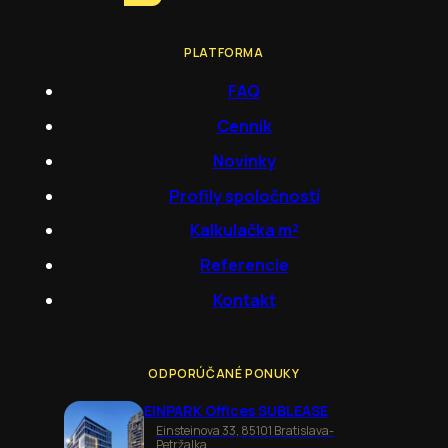
PLATFORMA
FAQ
Cenník
Novinky
Profily spoločností
Kalkulačka m²
Referencie
Kontakt
ODPORÚČANÉ PONUKY
EINPARK Offices SUBLEASE
Einsteinova 33, 85101 Bratislava-
Petržalka