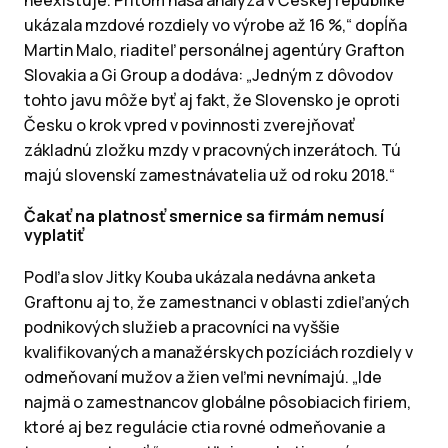
neexistuje. Pritom naša analýza v Českej republike
ukázala mzdové rozdiely vo výrobe až 16 %,“ dopĺňa
Martin Malo, riaditeľ personálnej agentúry Grafton
Slovakia a Gi Group a dodáva: „Jedným z dôvodov
tohto javu môže byť aj fakt, že Slovensko je oproti
Česku o krok vpred v povinnosti zverejňovať
základnú zložku mzdy v pracovných inzerátoch. Tú
majú slovenskí zamestnávatelia už od roku 2018.“
Čakať na platnosť smernice sa firmám nemusí
vyplatiť
Podľa slov Jitky Kouba ukázala nedávna anketa
Graftonu aj to, že zamestnanci v oblasti zdieľaných
podnikových služieb a pracovníci na vyššie
kvalifikovaných a manažérskych pozíciách rozdiely v
odmeňovaní mužov a žien veľmi nevnímajú. „Ide
najmä o zamestnancov globálne pôsobiacich firiem,
ktoré aj bez regulácie ctia rovné odmeňovanie a