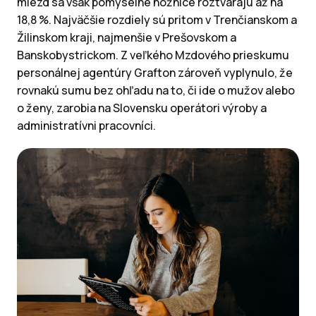
miezd sa však pomyselné nožnice roztvárajú až na
18,8 %. Najväčšie rozdiely sú pritom v Trenčianskom a
Žilinskom kraji, najmenšie v Prešovskom a
Banskobystrickom. Z veľkého Mzdového prieskumu
personálnej agentúry Grafton zároveň vyplynulo, že
rovnakú sumu bez ohľadu na to, či ide o mužov alebo
o ženy, zarobia na Slovensku operátori výroby a
administratívni pracovníci.