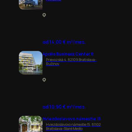
od 14,00 € m²/mes.
Apollo Business Center II
Prievozská 4, 82109 Bratislava-
Ružinov
od 10,90 € m²/mes.
Hviezdoslavovo námestie 15
Hviezdoslavovo námestie 15, 81102
Bratislava-Staré Mesto