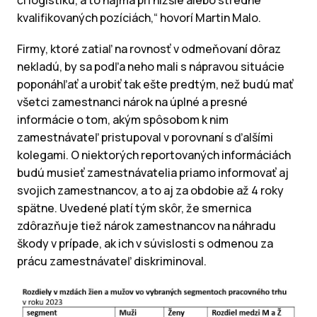
kvalifikovaných pozíciách,“ hovorí Martin Malo.
Firmy, ktoré zatiaľ na rovnosť v odmeňovaní dôraz
nekladú, by sa podľa neho mali s nápravou situácie
poponáhľať a urobiť tak ešte predtým, než budú mať
všetci zamestnanci nárok na úplné a presné
informácie o tom, akým spôsobom k nim
zamestnávateľ pristupoval v porovnaní s ďalšími
kolegami. O niektorých reportovaných informáciách
budú musieť zamestnávatelia priamo informovať aj
svojich zamestnancov, a to aj za obdobie až 4 roky
spätne. Uvedené platí tým skôr, že smernica
zdôrazňuje tiež nárok zamestnancov na náhradu
škody v prípade, ak ich v súvislosti s odmenou za
prácu zamestnávateľ diskriminoval.