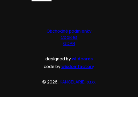
Obchodné podmienky
Cookies
GDPR
designed by
wildcards
code by
wisdomfactory
© 2026,
KANCELARIE, s.r.o.