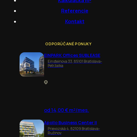
Kalkulačka m²
Referencie
Kontakt
ODPORÚČANÉ PONUKY
EINPARK Offices SUBLEASE
Einsteinova 33, 85101 Bratislava-
Petržalka
od 14,00 € m²/mes.
Apollo Business Center II
Prievozská 4, 82109 Bratislava-
Ružinov