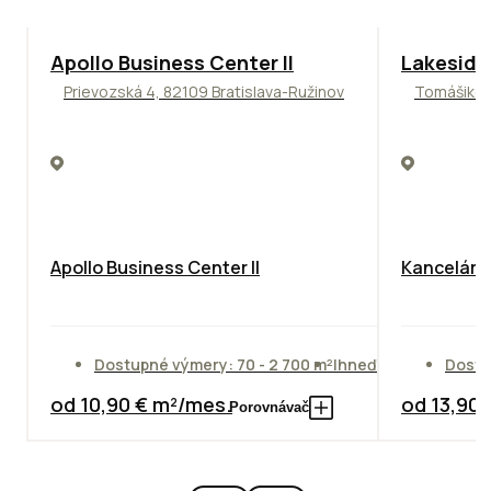
TOP
NOVINKA
ODPORÚČAME
ODPORÚČAM
Apollo Business Center II
Lakeside
Prievozská 4, 82109 Bratislava-Ružinov
Tomášikova
Apollo Business Center II
Kancelársk
Dostupné výmery: 70 - 2 700 m²
Ihneď
Dostu
od 10,90 € m²/mes.
od 13,90
Porovnávač