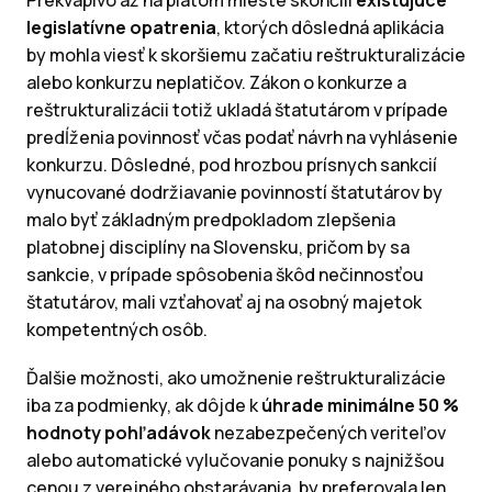
legislatívne opatrenia
, ktorých dôsledná aplikácia
by mohla viesť k skoršiemu začatiu reštrukturalizácie
alebo konkurzu neplatičov. Zákon o konkurze a
reštrukturalizácii totiž ukladá štatutárom v prípade
predĺženia povinnosť včas podať návrh na vyhlásenie
konkurzu. Dôsledné, pod hrozbou prísnych sankcií
vynucované dodržiavanie povinností štatutárov by
malo byť základným predpokladom zlepšenia
platobnej disciplíny na Slovensku, pričom by sa
sankcie, v prípade spôsobenia škôd nečinnosťou
štatutárov, mali vzťahovať aj na osobný majetok
kompetentných osôb.
Ďalšie možnosti, ako umožnenie reštrukturalizácie
iba za podmienky, ak dôjde k
úhrade minimálne 50 %
hodnoty pohľadávok
nezabezpečených veriteľov
alebo automatické vylučovanie ponuky s najnižšou
cenou z verejného obstarávania, by preferovala len