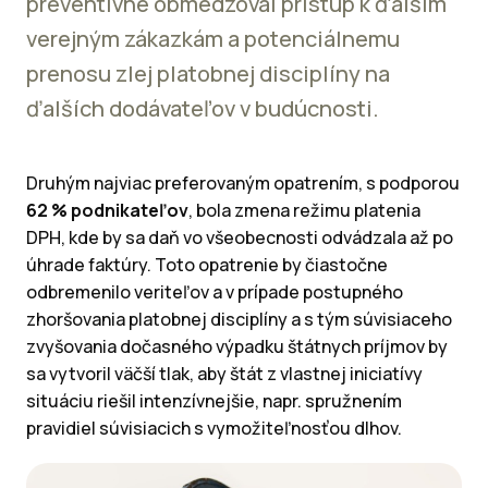
preventívne obmedzoval prístup k ďalším
verejným zákazkám a potenciálnemu
prenosu zlej platobnej disciplíny na
ďalších dodávateľov v budúcnosti.
Druhým najviac preferovaným opatrením, s podporou
62 % podnikateľov
, bola zmena režimu platenia
DPH, kde by sa daň vo všeobecnosti odvádzala až po
úhrade faktúry. Toto opatrenie by čiastočne
odbremenilo veriteľov a v prípade postupného
zhoršovania platobnej disciplíny a s tým súvisiaceho
zvyšovania dočasného výpadku štátnych príjmov by
sa vytvoril väčší tlak, aby štát z vlastnej iniciatívy
situáciu riešil intenzívnejšie, napr. spružnením
pravidiel súvisiacich s vymožiteľnosťou dlhov.