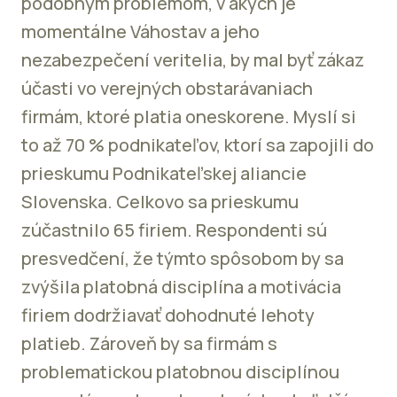
podobným problémom, v akých je
momentálne Váhostav a jeho
nezabezpečení veritelia, by mal byť zákaz
účasti vo verejných obstarávaniach
firmám, ktoré platia oneskorene. Myslí si
to až 70 % podnikateľov, ktorí sa zapojili do
prieskumu Podnikateľskej aliancie
Slovenska. Celkovo sa prieskumu
zúčastnilo 65 firiem. Respondenti sú
presvedčení, že týmto spôsobom by sa
zvýšila platobná disciplína a motivácia
firiem dodržiavať dohodnuté lehoty
platieb. Zároveň by sa firmám s
problematickou platobnou disciplínou