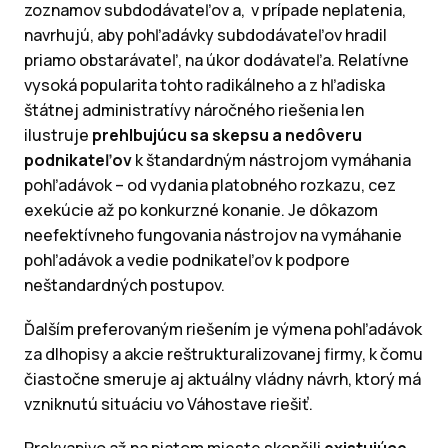
zoznamov subdodávateľov a, v prípade neplatenia,
navrhujú, aby pohľadávky subdodávateľov hradil
priamo obstarávateľ, na úkor dodávateľa. Relatívne
vysoká popularita tohto radikálneho a z hľadiska
štátnej administratívy náročného riešenia len
ilustruje
prehlbujúcu sa skepsu a nedôveru
podnikateľov
k štandardným nástrojom vymáhania
pohľadávok – od vydania platobného rozkazu, cez
exekúcie až po konkurzné konanie. Je dôkazom
neefektívneho fungovania nástrojov na vymáhanie
pohľadávok a vedie podnikateľov k podpore
neštandardných postupov.
Ďalším preferovaným riešením je výmena pohľadávok
za dlhopisy a akcie reštrukturalizovanej firmy, k čomu
čiastočne smeruje aj aktuálny vládny návrh, ktorý má
vzniknutú situáciu vo Váhostave riešiť.
Prekvapivo až na piatom mieste skončili
existujúce