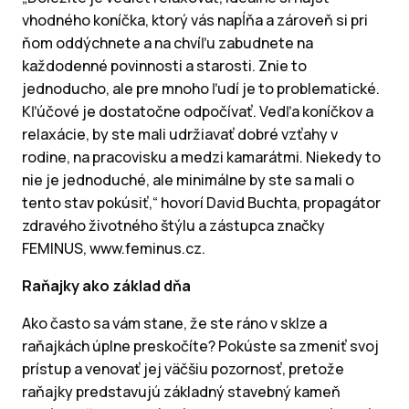
vhodného koníčka, ktorý vás napĺňa a zároveň si pri
ňom oddýchnete a na chvíľu zabudnete na
každodenné povinnosti a starosti. Znie to
jednoducho, ale pre mnoho ľudí je to problematické.
Kľúčové je dostatočne odpočívať. Vedľa koníčkov a
relaxácie, by ste mali udržiavať dobré vzťahy v
rodine, na pracovisku a medzi kamarátmi. Niekedy to
nie je jednoduché, ale minimálne by ste sa mali o
tento stav pokúsiť,“ hovorí David Buchta, propagátor
zdravého životného štýlu a zástupca značky
FEMINUS, www.feminus.cz.
Raňajky ako základ dňa
Ako často sa vám stane, že ste ráno v sklze a
raňajkách úplne preskočíte? Pokúste sa zmeniť svoj
prístup a venovať jej väčšiu pozornosť, pretože
raňajky predstavujú základný stavebný kameň