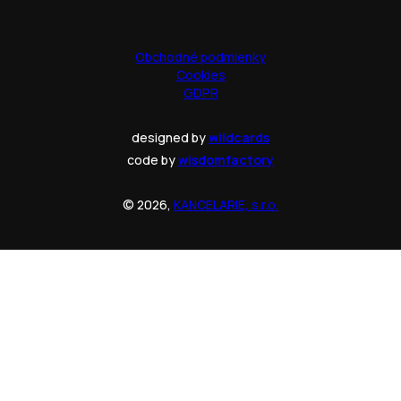
Obchodné podmienky
Cookies
GDPR
designed by
wildcards
code by
wisdomfactory
© 2026,
KANCELARIE, s.r.o.