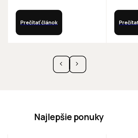
Prečítať článok
Prečíta
Najlepšie ponuky