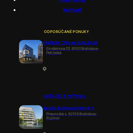
Kontakt
ODPORÚČANÉ PONUKY
EINPARK Offices SUBLEASE
Einsteinova 33, 85101 Bratislava-
Petržalka
od 14,00 € m²/mes.
Apollo Business Center II
Prievozská 4, 82109 Bratislava-
Ružinov