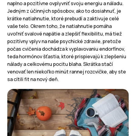
naplno a pozitívne ovplyvniť svoju energiu a náladu.
Jedným z účinných spôsobov, ako to dosiahnuť, je
krátke natiahnutie, ktoré prebudí a zaktivuje celé
vaše telo. Okrem toho, že natiahnutie pomáha
uvoľniť svalové napätie a zlepšiť flexibilitu, má tiež
pozitívny vplyv na naše psychické zdravie, pretože
počas cvičenia dochádza k vyplavovaniu endorfínov,
teda hormónov šťastia, ktoré prispievajú k zlepšeniu
nálady a celkovému pocitu blaha. Skrátka stačí
venovať len niekoľko minút rannej rozcvičke, aby ste
sa cítili fit na nový deň.