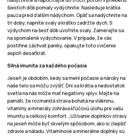
nadýchnite a napočítajte do troch, potom v priebehu
šiestich dôb pomaly vydýchnite. Nasleduje krátka
pauza pred ďalším nádychom. Opäť sa nadýchnite na
tri doby, napnite svaly a krátko zadržte dych. S
výdychom na šesť dôb uvoľnite svaly. Zamerajte sa
na spomalené vydychovanie. V prípade, že vás
postihne záchvat paniky, opakujte toto cvičenie
aspoň desaťkrát.
Silná imunita za každého počasia
Jeseň je obdobím, kedy sa mení počasie a nároky na
naše telo sa môžu zvýšiť. Dni sa krátia a nedostatok
svetla na nás môže mať negatívny vplyv. Majte na
pamäti, že rozmanitá strava bohatá na vlákninu,
vitamíny a minerály zohráva kľúčovú úlohu pre vašu
imunitu a celkový komfort. „Užívanie doplnkov stravy
na jeseň môže byť skvelým spôsobom, ako si zlepšiť
zdravie a náladu. Vitamínové a minerálne doplnky sú