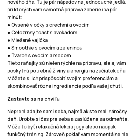
nového dňa. Tu je pár nápadov na jednoduché jedlá,
pri ktorých vám samotná príprava zaberie iba pár
minút:
● Ovsené vločky s orechmi a ovocím
● Celozrnný toast s avokádom
● Miešané vajíčka
● Smoothie s ovocím a zeleninou
● Tvaroh s ovocím a medom
Tieto raňajky sú nielen rýchle na prípravu, ale aj vám
poskytnú potrebné živiny a energiu na začiatok dňa.
Môžete si ich prispôsobiť svojim preferenciám a
skombinovať rôzne ingrediencie podľa vašej chuti.
Zastavte sa na chvíľu
Neprehliadajte sami seba, najmä ak ste mali náročný
deň. Urobte si čas pre seba a zaslúžene sa odmeňte.
Môže to byť relaxačná lekcia jogy alebo naopak
funkčný tréning. Zároveň pokiaľ vám momentálne nie