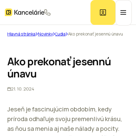
Hlavná stránka
Novinky
Ľudia
Ako prekonať jesennú únavu
Ponuka kancelárií
Ako prekonať jesennú
Prieskum trhu
únavu
Kontakt
21. 10. 2024
Inzerát
Jeseň je fascinujúcim obdobím, kedy
príroda odhaľuje svoju premenlivú krásu,
as ňou sa menia aj naše nálady a pocity.