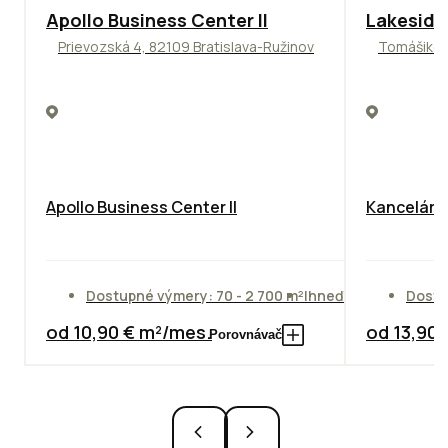
TOP
NOVINKA
ODPORÚČAME
ODPORÚČAM
Apollo Business Center II
Lakeside
Prievozská 4, 82109 Bratislava-Ružinov
Tomášikova
Apollo Business Center II
Kancelársk
Dostupné výmery: 70 - 2 700 m²
Ihneď
Dostu
od 10,90 € m²/mes.
od 13,90
Porovnávač