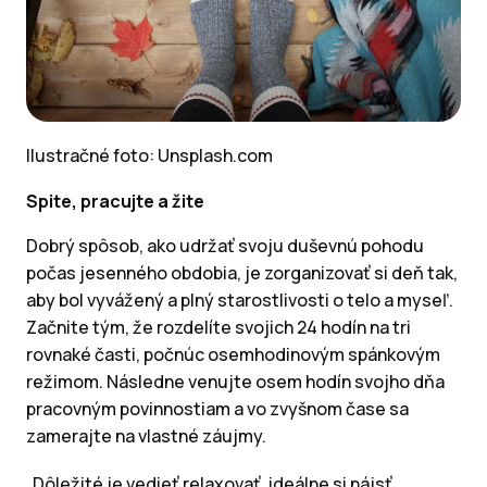
Ilustračné foto: Unsplash.com
Spite, pracujte a žite
Dobrý spôsob, ako udržať svoju duševnú pohodu
počas jesenného obdobia, je zorganizovať si deň tak,
aby bol vyvážený a plný starostlivosti o telo a myseľ.
Začnite tým, že rozdelíte svojich 24 hodín na tri
rovnaké časti, počnúc osemhodinovým spánkovým
režimom. Následne venujte osem hodín svojho dňa
pracovným povinnostiam a vo zvyšnom čase sa
zamerajte na vlastné záujmy.
„Dôležité je vedieť relaxovať, ideálne si nájsť