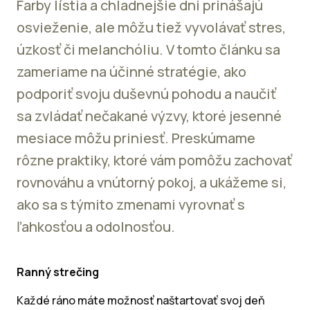
Farby lístia a chladnejšie dni prinášajú
osvieženie, ale môžu tiež vyvolávať stres,
úzkosť či melanchóliu. V tomto článku sa
zameriame na účinné stratégie, ako
podporiť svoju duševnú pohodu a naučiť
sa zvládať nečakané výzvy, ktoré jesenné
mesiace môžu priniesť. Preskúmame
rôzne praktiky, ktoré vám pomôžu zachovať
rovnováhu a vnútorný pokoj, a ukážeme si,
ako sa s týmito zmenami vyrovnať s
ľahkosťou a odolnosťou.
Ranný strečing
Každé ráno máte možnosť naštartovať svoj deň