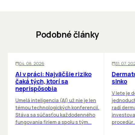
Podobné články
ĽUDIA
INOVÁCIE
ĽUDIA
04. 08. 2026
31. 07. 20
AI v práci: Najväčšie riziko
Dermato
čaká tých, ktorí sa
slnko
neprispôsobia
V lete je 
Umelá inteligencia (AI) už nie je len
jednoduch
témou technologických konferencií.
radí derm
Stáva sa súčasťou každodenného
investova
fungovania firiem a spolu s tým...
procedúr..