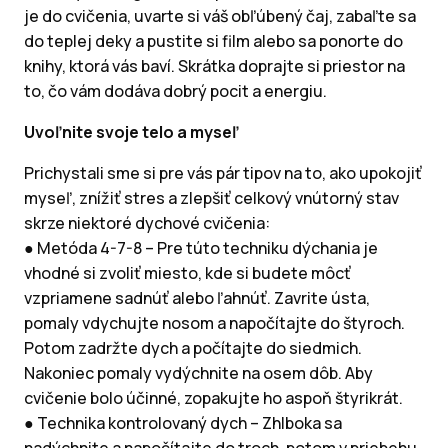
je do cvičenia, uvarte si váš obľúbený čaj, zabaľte sa
do teplej deky a pustite si film alebo sa ponorte do
knihy, ktorá vás baví. Skrátka doprajte si priestor na
to, čo vám dodáva dobrý pocit a energiu.
Uvoľnite svoje telo a myseľ
Prichystali sme si pre vás pár tipov na to, ako upokojiť
myseľ, znížiť stres a zlepšiť celkový vnútorný stav
skrze niektoré dychové cvičenia:
● Metóda 4-7-8 – Pre túto techniku ​​dýchania je
vhodné si zvoliť miesto, kde si budete môcť
vzpriamene sadnúť alebo ľahnúť. Zavrite ústa,
pomaly vdychujte nosom a napočítajte do štyroch.
Potom zadržte dych a počítajte do siedmich.
Nakoniec pomaly vydýchnite na osem dôb. Aby
cvičenie bolo účinné, zopakujte ho aspoň štyrikrát.
● Technika kontrolovaný dych – Zhlboka sa