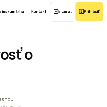
rieskum trhu
Kontakt
Inzerát
Prihlásiť
osť o
jasnou