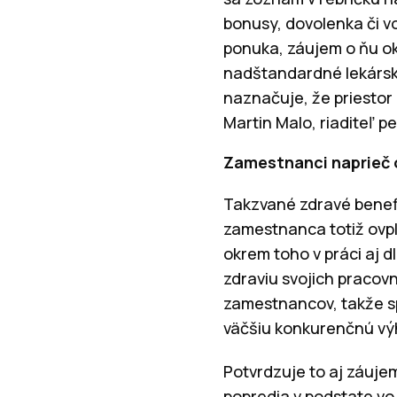
bonusy, dovolenka či vo
ponuka, záujem o ňu oka
nadštandardné lekárske
naznačuje, že priestor 
Martin Malo, riaditeľ p
Zamestnanci naprieč o
Takzvané zdravé benef
zamestnanca totiž ovpl
okrem toho v práci aj d
zdraviu svojich pracovn
zamestnancov, takže sp
väčšiu konkurenčnú vý
Potvrdzuje to aj záuje
popredia v podstate vo 