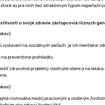
 ktoré sú pre nich tiež atraktívnym typom nepeňažný
ostlivosti o svoje zdravie zástupcovia rôznych gen
rokov)
sú vystavení na sociálnych sieťach, je ich mentálne zd
 na preventívne prehliadky.
riešiť zdravotné problémy vlastnými silami a na lekára
rie.
rokov)
 najmä rovnováha medzi pracovným a osobným životom,
šetkým ako zdravý životný štýl.