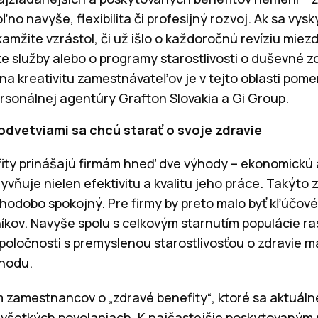
ľno navyše, flexibilita či profesijný rozvoj. Ak sa vys
mžite vzrástol, či už išlo o každoročnú revíziu miezd
 služby alebo o programy starostlivosti o duševné zd
na kreativitu zamestnávateľov je v tejto oblasti pome
ersonálnej agentúry Grafton Slovakia a Gi Group.
dvetviami sa chcú starať o svoje zdravie
ity prinášajú firmám hneď dve výhody – ekonomickú 
yvňuje nielen efektivitu a kvalitu jeho práce. Takýt
lhodobo spokojný. Pre firmy by preto malo byť kľúčové
íkov. Navyše spolu s celkovým starnutím populácie ra
oločnosti s premyslenou starostlivosťou o zdravie m
hodu.
m zamestnancov o „zdravé benefity“, ktoré sa aktuáln
všetkých povolaniach. K najčastejšie poskytovaným pa