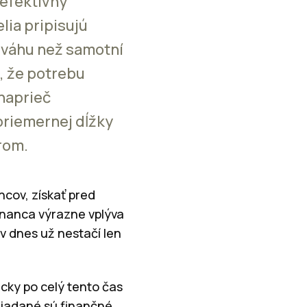
efektívny
ia pripisujú
u váhu než samotní
, že potrebu
 naprieč
priemernej dĺžky
rom.
ncov, získať pred
tnanca výrazne vplýva
ov dnes už nestačí len
icky po celý tento čas
žiadané sú finančné