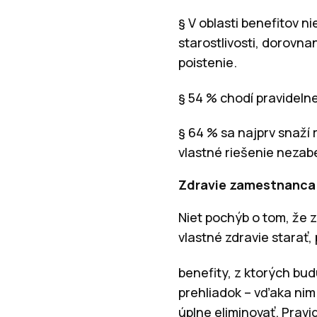
§ V oblasti benefitov n
starostlivosti, dorovna
poistenie.
§ 54 % chodí pravidelne
§ 64 % sa najprv snaží 
vlastné riešenie nezabe
Zdravie zamestnanca 
Niet pochýb o tom, že 
vlastné zdravie starať,
benefity, z ktorých bud
prehliadok – vďaka nim 
úplne eliminovať. Pravi