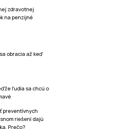
dnej zdravotnej
ok na penzijné
 sa obracia až keď
eďže ľudia sa chcú o
ímavé
sť preventívnych
časnom riešení dajú
ska. Prečo?