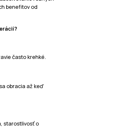
ch benefitov od
erácií?
ravie často krehké.
 sa obracia až keď
 starostlivosť o