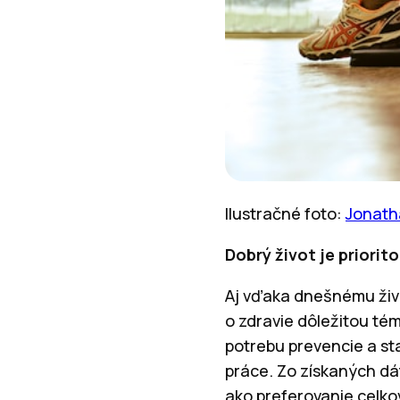
Ilustračné foto:
Jonath
Dobrý život je priorit
Aj vďaka dnešnému živ
o zdravie dôležitou té
potrebu prevencie a st
práce. Zo získaných dá
ako preferovanie celkov