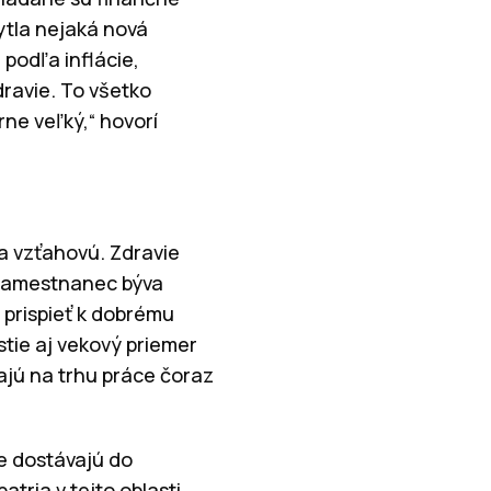
kytla nejaká nová
 podľa inflácie,
ravie. To všetko
rne veľký,“ hovorí
a vzťahovú. Zdravie
o zamestnanec býva
 prispieť k dobrému
stie aj vekový priemer
ajú na trhu práce čoraz
e dostávajú do
tria v tejto oblasti