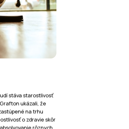
í stáva starostlivosť
Grafton ukázali, že
 zastúpené na trhu
stlivosť o zdravie skôr
o absolvovanie rôznych