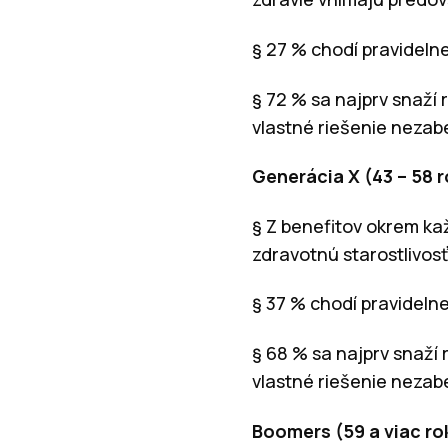
§ 27 % chodí pravidelne
§ 72 % sa najprv snaží 
vlastné riešenie nezabe
Generácia X (43 – 58 
§ Z benefitov okrem k
zdravotnú starostlivosť
§ 37 % chodí pravidelne
§ 68 % sa najprv snaží 
vlastné riešenie nezabe
Boomers (59 a viac ro