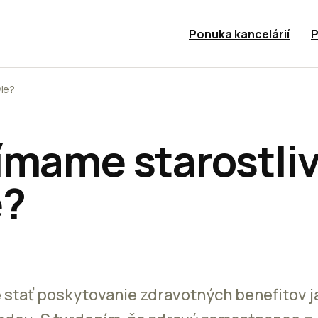
Ponuka kancelárií
P
vie?
ímame starostliv
e?
 stať poskytovanie zdravotných benefitov 