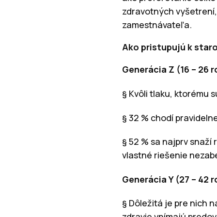
zdravotných vyšetrení,
zamestnávateľa.
Ako pristupujú k star
Generácia Z (16 – 26 
§ Kvôli tlaku, ktorému 
§ 32 % chodí pravidelne
§ 52 % sa najprv snaží 
vlastné riešenie nezabe
Generácia Y (27 – 42 
§ Dôležitá je pre nich
zdravie vnímajú predov