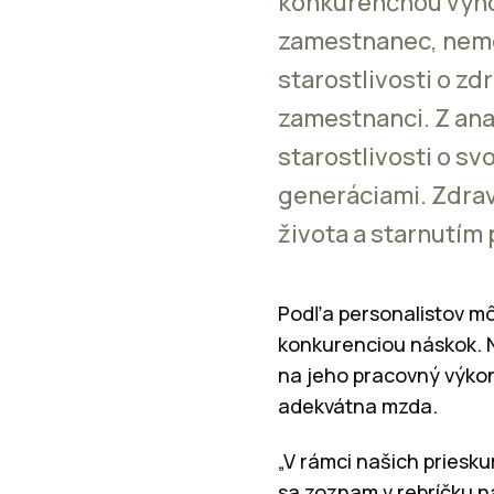
konkurenčnou výho
zamestnanec, nemož
starostlivosti o z
zamestnanci. Z ana
starostlivosti o sv
generáciami. Zdrav
života a starnutí
Podľa personalistov môž
konkurenciou náskok. N
na jeho pracovný výkon,
adekvátna mzda.
„V rámci našich priesku
sa zoznam v rebríčku n