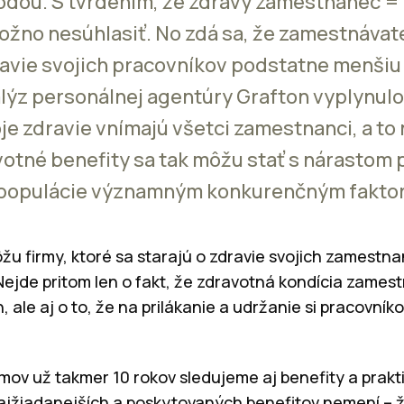
dou. S tvrdením, že zdravý zamestnanec = 
no nesúhlasiť. No zdá sa, že zamestnávatel
dravie svojich pracovníkov podstatne menši
lýz personálnej agentúry Grafton vyplynulo
oje zdravie vnímajú všetci zamestnanci, a to
otné benefity sa tak môžu stať s nárastom 
m populácie významným konkurenčným fakto
u firmy, ktoré sa starajú o zdravie svojich zamestna
ejde pritom len o fakt, že zdravotná kondícia zames
 ale aj o to, že na prilákanie a udržanie si pracovník
mov už takmer 10 rokov sledujeme aj benefity a prakt
ajžiadanejších a poskytovaných benefitov nemení – 