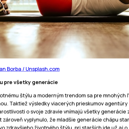
an Borba / Unsplash.com
ou pre všetky generácie
otnému štýlu a moderným trendom sa pre mnohých ľud
mou. Taktiež výsledky viacerých prieskumov agentúry 
arostlivosti o svoje zdravie vnímajú všetky generácie
t zároveň vyplynulo, že mladšie generácie chápu staro
o zdravšieho životného štýlu, pri starších ide už aj 