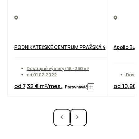
PODNIKATEĽSKÉ CENTRUM PRAŽSKÁ 4
Apollo Bus
Dostupné výmery: 18 - 350 m²
od 01.02.2022
Dostu
od 7,32 € m²/mes.
od 10,90
Porovnávač