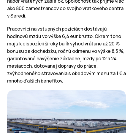
nápor vrátených zásielok. Spoločnosť tak prijme viac
ako 800 zamestnancov do svojho vratkového centra
v Seredi.
Pracovníci na vstupných pozíciách dostávajú
hodinovú mzdu vo výške 6,4 eur brutto. Okrem toho
majú k dispozícii široký balík výhod vrátane až 20 %
bonusu za dochádzku, ročnú odmenu vo výške 8,5 %,
garantované navýšenie základnej mzdy po 12 a 24
mesiacoch, dotovanej dopravy do práce,
zvýhodneného stravovania s obedovým menu za 1 € a
mnoho ďalších benefitov.