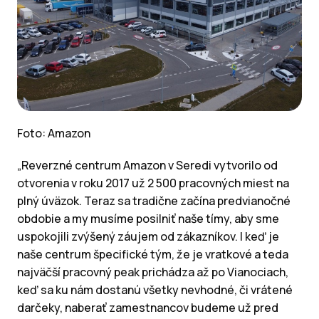
Foto: Amazon
„Reverzné centrum Amazon v Seredi vytvorilo od
otvorenia v roku 2017 už 2 500 pracovných miest na
plný úväzok. Teraz sa tradične začína predvianočné
obdobie a my musíme posilniť naše tímy, aby sme
uspokojili zvýšený záujem od zákazníkov. I keď je
naše centrum špecifické tým, že je vratkové a teda
najväčší pracovný peak prichádza až po Vianociach,
keď sa ku nám dostanú všetky nevhodné, či vrátené
darčeky, naberať zamestnancov budeme už pred