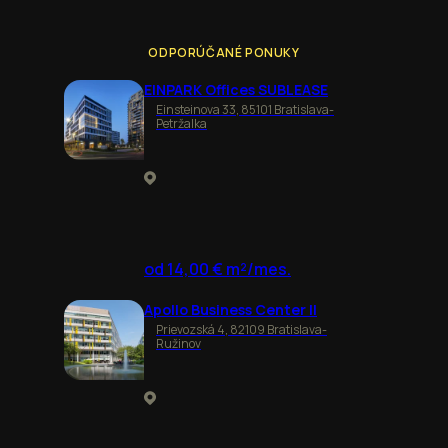
ODPORÚČANÉ PONUKY
EINPARK Offices SUBLEASE
Einsteinova 33, 85101 Bratislava-
Petržalka
od 14,00 € m²/mes.
Apollo Business Center II
Prievozská 4, 82109 Bratislava-
Ružinov