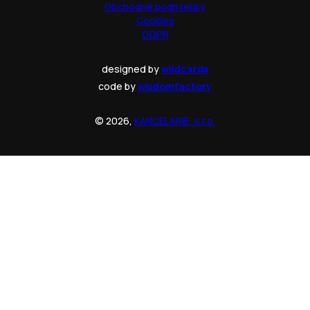
Obchodné podmienky
Cookies
GDPR
designed by
wildcards
code by
wisdomfactory
© 2026,
KANCELARIE, s.r.o.