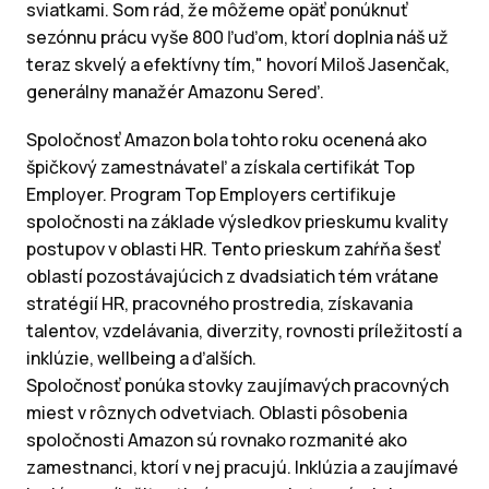
sviatkami. Som rád, že môžeme opäť ponúknuť
sezónnu prácu vyše 800 ľuďom, ktorí doplnia náš už
teraz skvelý a efektívny tím," hovorí Miloš Jasenčak,
generálny manažér Amazonu Sereď.
Spoločnosť Amazon bola tohto roku ocenená ako
špičkový zamestnávateľ a získala certifikát Top
Employer. Program Top Employers certifikuje
spoločnosti na základe výsledkov prieskumu kvality
postupov v oblasti HR. Tento prieskum zahŕňa šesť
oblastí pozostávajúcich z dvadsiatich tém vrátane
stratégií HR, pracovného prostredia, získavania
talentov, vzdelávania, diverzity, rovnosti príležitostí a
inklúzie, wellbeing a ďalších.
Spoločnosť ponúka stovky zaujímavých pracovných
miest v rôznych odvetviach. Oblasti pôsobenia
spoločnosti Amazon sú rovnako rozmanité ako
zamestnanci, ktorí v nej pracujú. Inklúzia a zaujímavé