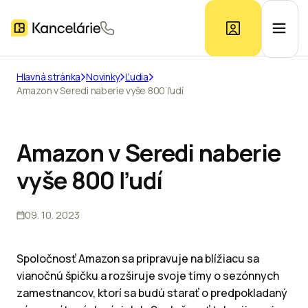
Hlavná stránka
Novinky
Ľudia
Amazon v Seredi naberie vyše 800 ľudí
Ponuka kancelárií
Prieskum trhu
Amazon v Seredi naberie
vyše 800 ľudí
Kontakt
09. 10. 2023
Inzerát
Spoločnosť Amazon sa pripravuje na blížiacu sa
vianočnú špičku a rozširuje svoje tímy o sezónnych
zamestnancov, ktorí sa budú starať o predpokladaný