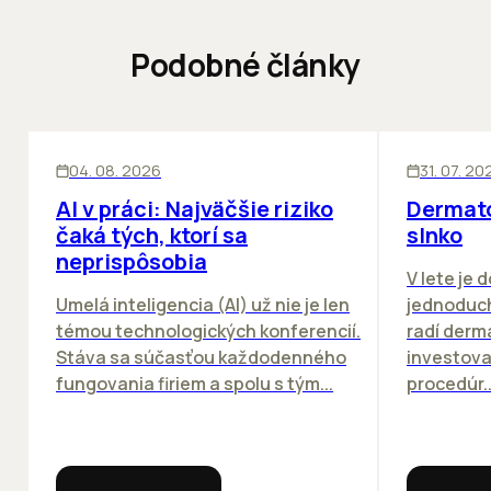
Podobné články
ĽUDIA
INOVÁCIE
ĽUDIA
04. 08. 2026
31. 07. 20
AI v práci: Najväčšie riziko
Dermato
čaká tých, ktorí sa
slnko
neprispôsobia
V lete je 
Umelá inteligencia (AI) už nie je len
jednoduch
témou technologických konferencií.
radí derm
Stáva sa súčasťou každodenného
investova
fungovania firiem a spolu s tým...
procedúr..