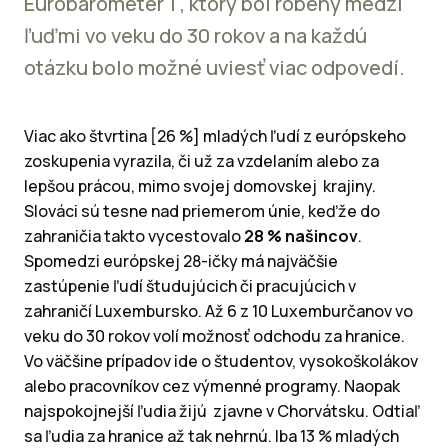
Eurobarometer 1 , ktorý bol robený medzi
ľuďmi vo veku do 30 rokov a na každú
otázku bolo možné uviesť viac odpovedí.
Viac ako štvrtina [26 %] mladých ľudí z európskeho
zoskupenia vyrazila, či už za vzdelaním alebo za
lepšou prácou, mimo svojej domovskej krajiny.
Slováci sú tesne nad priemerom únie, keďže do
zahraničia takto vycestovalo
28 % našincov
.
Spomedzi európskej 28-ičky má najväčšie
zastúpenie ľudí študujúcich či pracujúcich v
zahraničí Luxembursko. Až 6 z 10 Luxemburčanov vo
veku do 30 rokov volí možnosť odchodu za hranice.
Vo väčšine prípadov ide o študentov, vysokoškolákov
alebo pracovníkov cez výmenné programy. Naopak
najspokojnejší ľudia žijú zjavne v Chorvátsku. Odtiaľ
sa ľudia za hranice až tak nehrnú. Iba 13 % mladých