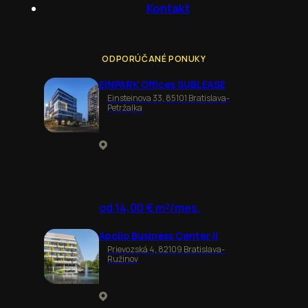
Kontakt
ODPORÚČANÉ PONUKY
EINPARK Offices SUBLEASE
Einsteinova 33, 85101 Bratislava-
Petržalka
od 14,00 € m²/mes.
Apollo Business Center II
Prievozská 4, 82109 Bratislava-
Ružinov