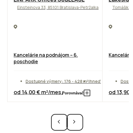
Einsteinova 33, 85101 Bratislava-Petržalka
Tomášikova
Kancelárie na podnájom – 6.
Kancelársk
poschodie
Dostupné výmery: 176 - 428 m²
Ihneď
Dostu
od 14,00 € m²/mes.
od 13,90
Porovnávač