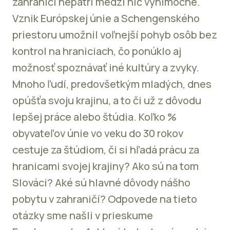
zahraničí nepatrí medzi nič výnimočné.
Vznik Európskej únie a Schengenského
priestoru umožnil voľnejší pohyb osôb bez
kontrol na hraniciach, čo ponúklo aj
možnosť spoznávať iné kultúry a zvyky.
Mnoho ľudí, predovšetkým mladých, dnes
opúšťa svoju krajinu, a to či už z dôvodu
lepšej práce alebo štúdia. Koľko %
obyvateľov únie vo veku do 30 rokov
cestuje za štúdiom, či si hľadá prácu za
hranicami svojej krajiny? Ako sú na tom
Slováci? Aké sú hlavné dôvody nášho
pobytu v zahraničí? Odpovede na tieto
otázky sme našli v prieskume