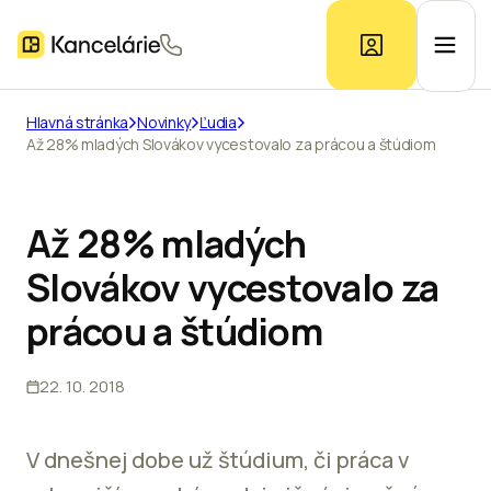
Hlavná stránka
Novinky
Ľudia
Až 28% mladých Slovákov vycestovalo za prácou a štúdiom
Ponuka kancelárií
Prieskum trhu
Až 28% mladých
Slovákov vycestovalo za
Kontakt
prácou a štúdiom
22. 10. 2018
Inzerát
V dnešnej dobe už štúdium, či práca v