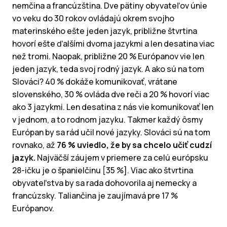
nemčina a francúzština. Dve pätiny obyvateľov únie
vo veku do 30 rokov ovládajú okrem svojho
materinského ešte jeden jazyk, približne štvrtina
hovorí ešte ďalšími dvoma jazykmi a len desatina viac
než tromi. Naopak, približne 20 % Európanov vie len
jeden jazyk, teda svoj rodný jazyk. A ako sú na tom
Slováci? 40 % dokáže komunikovať, vrátane
slovenského, 30 % ovláda dve reči a 20 % hovorí viac
ako 3 jazykmi. Len desatina z nás vie komunikovať len
v jednom, a to rodnom jazyku. Takmer každý ôsmy
Európan by sa rád učil nové jazyky. Slováci sú na tom
rovnako, až
76 % uviedlo, že by sa chcelo učiť cudzí
jazyk.
Najväčší záujem v priemere za celú európsku
28-ičku je o španielčinu [35 %]. Viac ako štvrtina
obyvateľstva by sa rada dohovorila aj nemecky a
francúzsky. Taliančina je zaujímavá pre 17 %
Európanov.