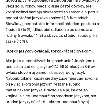
dôvod až 37 % Európanov a zhruba pätina Slovákov vo
veku do 30 rokov. Medzi ďalšie časté dôvody, pre
ktoré našinci nemajú skúsenosti zo zahraničia, patria
nedostatočné jazykové znalosti (18 % mladých
Slovákov), nedostatok informácií ohľadom postupu a
žiadosti (14 %), dlhodobé odlúčenie od domova a
rodiny (rovnako 14 %) a obavy, že štúdium bude príliš
ťažké (13 %).
„Koľko jazykov ovládaš, toľkokrát si človekom“.
Ako je to v jednotlivých krajinách únie? Je záujem o
učenie sa cudzích jazykov? Až 68 % mladých Britov
ovláda slovom aj písmom iba svoj rodný jazyk.
Naopak, takmer každý siedmy Luxemburčan hovorí a
píše viac ako troma jazykmi vrátane svojho
materinského jazyka. Pravdou ale je, že v tejto
krajine je síce luxemburčina národným jazykom, ale
úradné jazyky sú až tri – okrem luxemburčiny aj