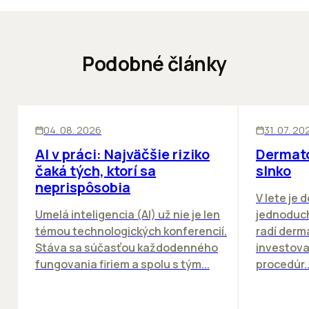
Podobné články
ĽUDIA
INOVÁCIE
ĽUDIA
04. 08. 2026
31. 07. 20
AI v práci: Najväčšie riziko
Dermato
čaká tých, ktorí sa
slnko
neprispôsobia
V lete je 
Umelá inteligencia (AI) už nie je len
jednoduch
témou technologických konferencií.
radí derm
Stáva sa súčasťou každodenného
investova
fungovania firiem a spolu s tým...
procedúr..