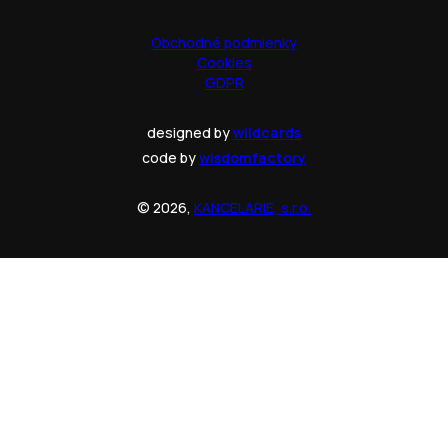
Obchodné podmienky
Cookies
GDPR
designed by
wildcards
code by
wisdomfactory
© 2026,
KANCELARIE, s.r.o.