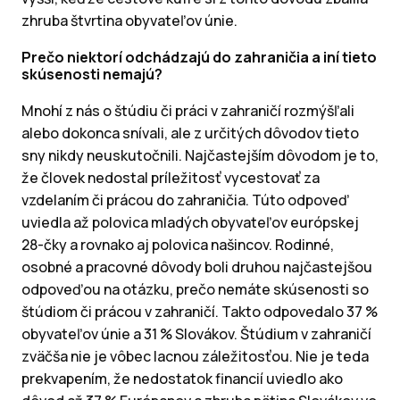
zhruba štvrtina obyvateľov únie.
Prečo niektorí odchádzajú do zahraničia a iní tieto
skúsenosti nemajú?
Mnohí z nás o štúdiu či práci v zahraničí rozmýšľali
alebo dokonca snívali, ale z určitých dôvodov tieto
sny nikdy neuskutočnili. Najčastejším dôvodom je to,
že človek nedostal príležitosť vycestovať za
vzdelaním či prácou do zahraničia. Túto odpoveď
uviedla až polovica mladých obyvateľov európskej
28-čky a rovnako aj polovica našincov. Rodinné,
osobné a pracovné dôvody boli druhou najčastejšou
odpoveďou na otázku, prečo nemáte skúsenosti so
štúdiom či prácou v zahraničí. Takto odpovedalo 37 %
obyvateľov únie a 31 % Slovákov. Štúdium v zahraničí
zväčša nie je vôbec lacnou záležitosťou. Nie je teda
prekvapením, že nedostatok financií uviedlo ako