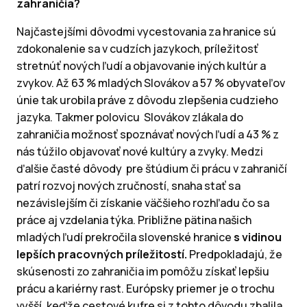
zahraničia?
Najčastejšími dôvodmi vycestovania za hranice sú
zdokonalenie sa v cudzích jazykoch, príležitosť
stretnúť nových ľudí a objavovanie iných kultúr a
zvykov. Až 63 % mladých Slovákov a 57 % obyvateľov
únie tak urobila práve z dôvodu zlepšenia cudzieho
jazyka. Takmer polovicu Slovákov zlákala do
zahraničia možnosť spoznávať nových ľudí a 43 % z
nás túžilo objavovať nové kultúry a zvyky. Medzi
ďalšie časté dôvody pre štúdium či prácu v zahraničí
patrí rozvoj nových zručností, snaha stať sa
nezávislejším či získanie väčšieho rozhľadu čo sa
práce aj vzdelania týka. Približne pätina našich
mladých ľudí prekročila slovenské hranice
s vidinou
lepších pracovných príležitostí.
Predpokladajú, že
skúsenosti zo zahraničia im pomôžu získať lepšiu
prácu a kariérny rast. Európsky priemer je o trochu
vyšší, keďže cestové kufre si z tohto dôvodu zbalila