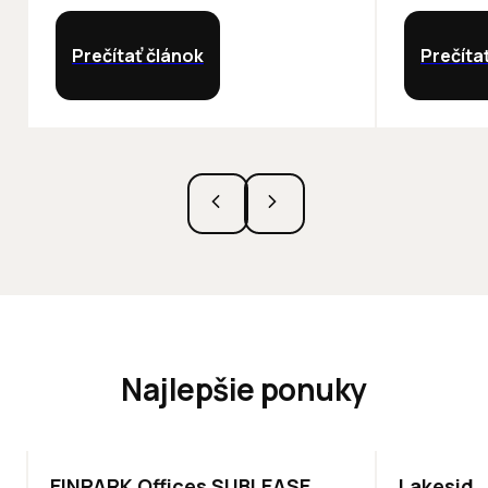
Prečítať článok
Prečíta
Najlepšie ponuky
TOP
ODPORÚČAME
ODPORÚČAM
EINPARK Offices SUBLEASE
Lakeside