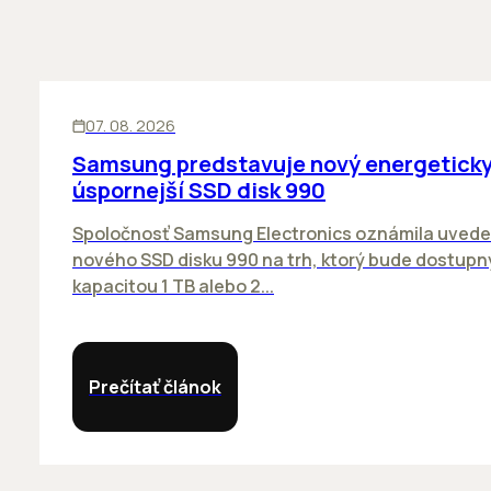
INOVÁCIE
07. 08. 2026
Samsung predstavuje nový energetick
úspornejší SSD disk 990
Spoločnosť Samsung Electronics oznámila uvede
nového SSD disku 990 na trh, ktorý bude dostupn
kapacitou 1 TB alebo 2...
Prečítať článok