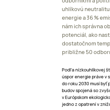
odborníkmi a polit
uhlíkovú neutralit
energie a 36 % emi
nám ich správna ob
potenciál, ako nast
dostatočnom tempe 
približne 50 odbor
Podľa nízkouhlíkovej št
úspor energie práve v s
do roku 2030 musí byť 
budov spojená so zvyšo
v Európskom ekologick
jedno z opatrení v zniž