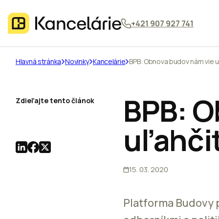
+421 907 927 741
Hlavná stránka
Novinky
Kancelárie
BPB: Obnova budov nám vie u
BPB: O
Zdieľajte tento článok
uľahči
15. 03. 2020
Platforma Budovy 