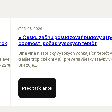
KANCELÁRIE
05. 08. 2026
V Česku začnú posudzovať budovy aj 
rok
odolnosti počas vysokých teplôt
Dlhá vlna historicky vysokých vonkajších teplôt v
slave
ďalšie tropické dni v júli preverili všetky stavby 
o 22 %
Ukazuje...
Prečítať článok