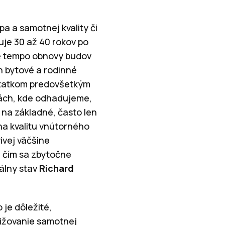
 a samotnej kvality či
uje 30 až 40 rokov po
ne tempo obnovy budov
h bytové a rodinné
ostatkom predovšetkým
vách, kde odhadujeme,
na základné, často len
 na kvalitu vnútorného
ivej väčšine
 čím sa zbytočne
álny stav
Richard
 je dôležité,
nižovanie samotnej