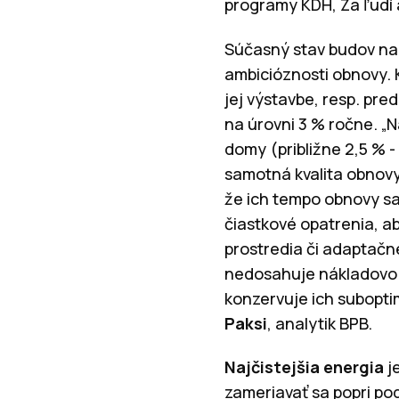
programy KDH, Za ľudí 
Súčasný stav budov na
ambicióznosti obnovy. 
jej výstavbe, resp. p
na úrovni 3 % ročne. „
domy (približne 2,5 % 
samotná kvalita obnov
že ich tempo obnovy sa
čiastkové opatrenia, ab
prostredia či adaptačn
nedosahuje nákladovo 
konzervuje ich subopti
Paksi
, analytik BPB.
Najčistejšia energia
je
zameriavať sa popri po