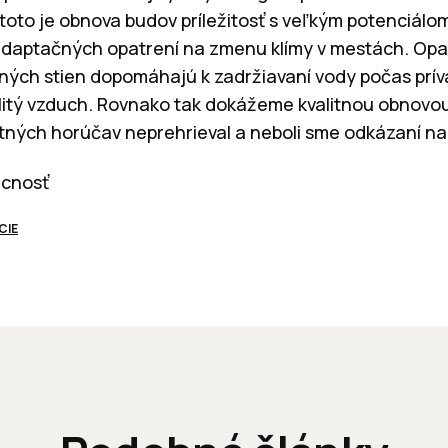
 toto je obnova budov príležitosť s veľkým potenciál
aptačných opatrení na zmenu klímy v mestách. Opa
ených stien dopomáhajú k zadržiavaní vody počas prí
olitý vzduch. Rovnako tak dokážeme kvalitnou obnovo
etných horúčav neprehrieval a neboli sme odkázaní na 
úcnosť
CIE