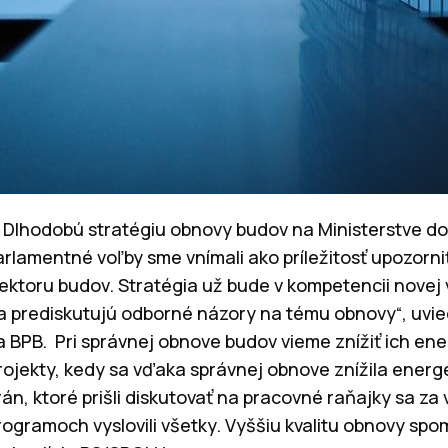
 Dlhodobú stratégiu obnovy budov na Ministerstve do
arlamentné voľby sme vnímali ako príležitosť upozorni
ektoru budov. Stratégia už bude v kompetencii novej v
sa prediskutujú odborné názory na tému obnovy“, uvie
a BPB. Pri správnej obnove budov vieme znížiť ich en
rojekty, kedy sa vďaka správnej obnove znížila energ
trán, ktoré prišli diskutovať na pracovné raňajky sa z
programoch vyslovili všetky. Vyššiu kvalitu obnovy spom