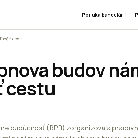
Ponuka kancelárií
P
ľahčiť cestu
bnova budov nám
ť cestu
pre budúcnosť (BPB) zorganizovala pracovné