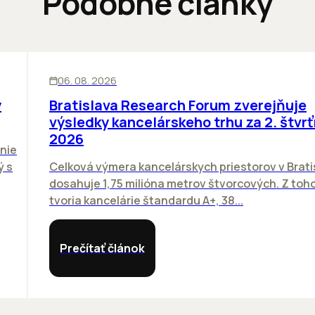
Podobné články
KANCELÁRIE
06. 08. 2026
y
Bratislava Research Forum zverejňuje
výsledky kancelárskeho trhu za 2. štvrť
2026
nie
ý s
Celková výmera kancelárskych priestorov v Brati
dosahuje 1,75 milióna metrov štvorcových. Z toh
tvoria kancelárie štandardu A+, 38...
Prečítať článok