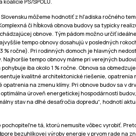
a koalície PS/SPOLU.
 Slovensku môžeme hodnotiť z hľadiska ročného tempa
Komplexná či hĺbková obnova budovy sa typicky realiz
redchádzajúcej obnove. Tým pádom možno určiť ideál
Najvyššie tempo obnovy dosahujú v posledných rokoc
- 3 % ročne). Pri rodinných domoch je hlavných ned
y. Najhoršie tempo obnovy máme pri verejných budo
 pohybuje iba okolo 1 % ročne. Obnova sa obmedzuje 
sentuje kvalitné architektonické riešenie, opatrenia
é opatrenia na zmenu klímy. Pri obnove budov sa v drv
optimálna úroveň energetickej hospodárnosti budov,
málny stav na dlhé desaťročia dopredu“, hodnotí aktu
 pochopiteľne tá, ktorú nemusíte vôbec vyrobiť. Preto
dpore bezuhlíkovej výroby energie v prvom rade na z