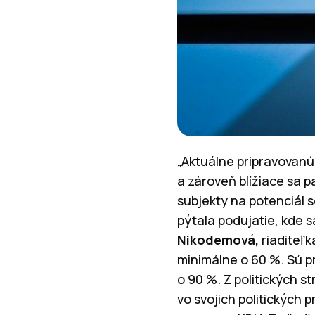
„Aktuálne pripravovanú
a zároveň blížiace sa p
subjekty na potenciál s
pýtala podujatie, kde 
Nikodemová,
riaditeľk
minimálne o 60 %. Sú p
o 90 %. Z politických s
vo svojich politických 