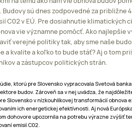
ikmi na tému ako nám vie obnova budov pom
u. Budovy sú dnes zodpovedné za približne 
sií C02 v EÚ. Pre dosiahnutie klimatických c
nova vie významne pomôcť. Ako najlepšie v
aviť verejné politiky tak, aby sme naše bud
a kvalite a koľko to bude stáť? Aj o tom pri
níkov a zástupcov politických strán.
údie, ktorú pre Slovensko vypracovala Svetová banka,
ektore budov. Zároveň sa v nej uvádza, že najdôležit
pre Slovensko v nízkouhlíkovej transformácií obnova 
vaním ich energetickej efektívnosti. Aj nová Európs
om dohovore upozornila na potrebu výrazne zvýšiť t
ovaní emisií C02.