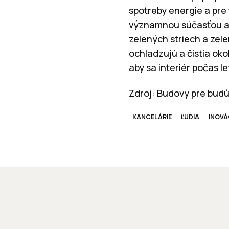
spotreby energie a pre
významnou súčasťou ad
zelených striech a zel
ochladzujú a čistia ok
aby sa interiér počas l
Zdroj: Budovy pre bud
KANCELÁRIE
ĽUDIA
INOVÁ