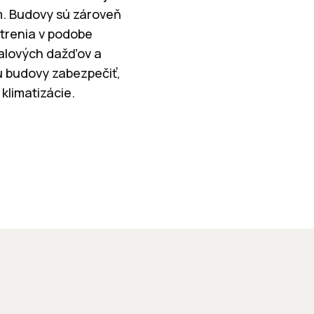
om. Budovy sú zároveň
trenia v podobe
valových dažďov a
u budovy zabezpečiť,
klimatizácie.