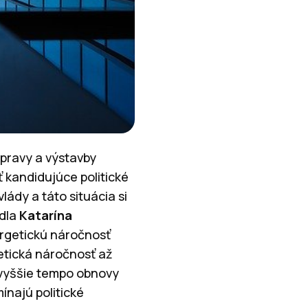
pravy a výstavby
ť kandidujúce politické
lády a táto situácia si
dla
Katarína
ergetickú náročnosť
etická náročnosť až
a vyššie tempo obnovy
ínajú politické