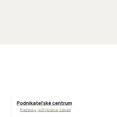
ODPORÚČAME
Podnikateľské centrum
Pražská 4, 4011 Košice-Západ