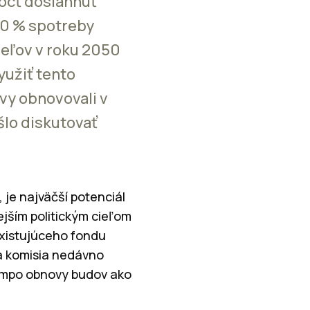
ôcť dosiahnuť
40 % spotreby
ieľov v roku 2050
yužiť tento
ovy obnovovali v
šlo diskutovať
 je najväčší potenciál
ejším politickým cieľom
existujúceho fondu
ka komisia nedávno
empo obnovy budov ako