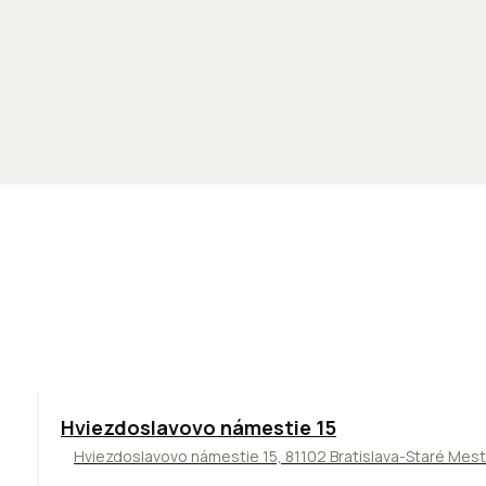
ODPORÚČAME
Hviezdoslavovo námestie 15
Hviezdoslavovo námestie 15, 81102 Bratislava-Staré Mes