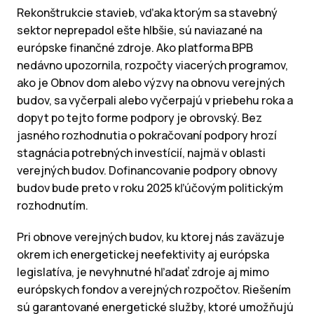
Rekonštrukcie stavieb, vďaka ktorým sa stavebný
sektor neprepadol ešte hlbšie, sú naviazané na
európske finančné zdroje. Ako platforma BPB
nedávno upozornila, rozpočty viacerých programov,
ako je Obnov dom alebo výzvy na obnovu verejných
budov, sa vyčerpali alebo vyčerpajú v priebehu roka a
dopyt po tejto forme podpory je obrovský. Bez
jasného rozhodnutia o pokračovaní podpory hrozí
stagnácia potrebných investícií, najmä v oblasti
verejných budov. Dofinancovanie podpory obnovy
budov bude preto v roku 2025 kľúčovým politickým
rozhodnutím.
Pri obnove verejných budov, ku ktorej nás zaväzuje
okrem ich energetickej neefektivity aj európska
legislatíva, je nevyhnutné hľadať zdroje aj mimo
európskych fondov a verejných rozpočtov. Riešením
sú garantované energetické služby, ktoré umožňujú