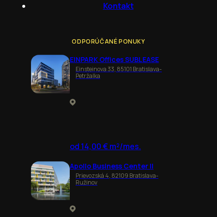
Kontakt
ODPORÚČANÉ PONUKY
EINPARK Offices SUBLEASE
Einsteinova 33, 85101 Bratislava-
Petržalka
od 14,00 € m²/mes.
Apollo Business Center II
Prievozská 4, 82109 Bratislava-
Ružinov