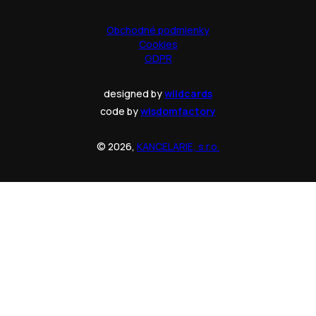
Obchodné podmienky
Cookies
GDPR
designed by
wildcards
code by
wisdomfactory
© 2026,
KANCELARIE, s.r.o.