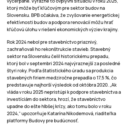
vyčerpané. Výrazne to ovplyvní situáciu v roku 2025,
ktorý môže byť kľúčovým pre sektor budov na
Slovensku. BPB očakáva, že zvyšovanie energetickej
efektívnosti budov a podpora renovácií môžu hrať
kľúčovú úlohu v riešení ekonomických výziev krajiny.
Rok 2024 nebol pre stavebníctvo priaznivý,
zachraňovali ho rekonštrukcie stavieb. Stavebný
sektor na Slovensku čelil historickému prepadu,
ktorý bol v septembri 2024 najvýraznejší za posledné
štyri roky. Podľa štatistického úradu sa produkcia
stavebných firiem medziročne prepadla o 17,5 %, čo
predstavuje najhorší výsledok od októbra 2020. „Ak
vláda v roku 2025 nepristúpi k podpore stavebníctva a
investíciám do sektora, hrozí, že stavebníctvo
upadne do ešte hlbšej krízy, ako tomu bolo v roku
2024,“ upozorňuje Katarína Nikodemová, riaditeľka
platformy Budovy pre budúcnosť.