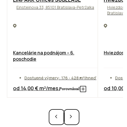
Einsteinova 33, 85101 Bratislava-Petržalka
Hviezdosl
Bratislava
Kancelárie na podnájom – 6.
Hviezdosla
poschodie
Dostupné výmery: 176 - 428 m²
Ihneď
Dostu
od 14,00 € m²/mes.
od 10,00
Porovnávač