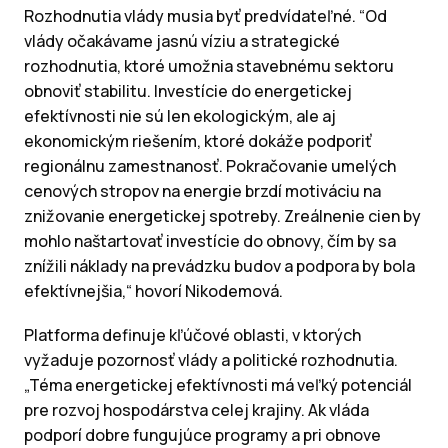
Rozhodnutia vlády musia byť predvídateľné. “Od
vlády očakávame jasnú víziu a strategické
rozhodnutia, ktoré umožnia stavebnému sektoru
obnoviť stabilitu. Investície do energetickej
efektívnosti nie sú len ekologickým, ale aj
ekonomickým riešením, ktoré dokáže podporiť
regionálnu zamestnanosť. Pokračovanie umelých
cenových stropov na energie brzdí motiváciu na
znižovanie energetickej spotreby. Zreálnenie cien by
mohlo naštartovať investície do obnovy, čím by sa
znížili náklady na prevádzku budov a podpora by bola
efektívnejšia,“ hovorí Nikodemová.
Platforma definuje kľúčové oblasti, v ktorých
vyžaduje pozornosť vlády a politické rozhodnutia.
„Téma energetickej efektívnosti má veľký potenciál
pre rozvoj hospodárstva celej krajiny. Ak vláda
podporí dobre fungujúce programy a pri obnove