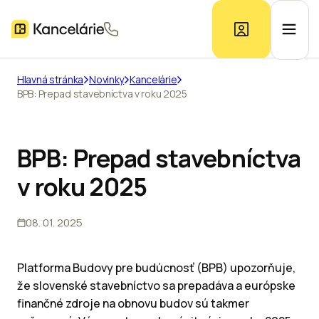
Hlavná stránka
Novinky
Kancelárie
BPB: Prepad stavebníctva v roku 2025
Ponuka kancelárií
Prieskum trhu
BPB: Prepad stavebníctva
v roku 2025
Kontakt
08. 01. 2025
Inzerát
Platforma Budovy pre budúcnosť (BPB) upozorňuje,
že slovenské stavebníctvo sa prepadáva a európske
finančné zdroje na obnovu budov sú takmer