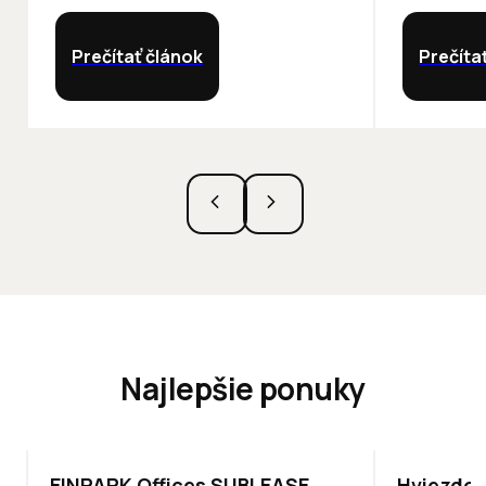
Prečítať článok
Prečíta
Najlepšie ponuky
TOP
ODPORÚČAME
ODPORÚČAM
EINPARK Offices SUBLEASE
Hviezdos