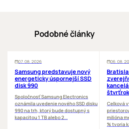
Podobné články
INOVÁCIE
KANCELÁRIE
07. 08. 2026
06. 08. 2
Samsung predstavuje nový
Bratisl
energeticky úspornejší SSD
zverejň
disk 990
kancelá
štvrťro
Spoločnosť Samsung Electronics
oznámila uvedenie nového SSD disku
Celková v
990 na trh, ktorý bude dostupný s
priestorov
kapacitou 1 TB alebo 2...
milióna m
% tvoria k