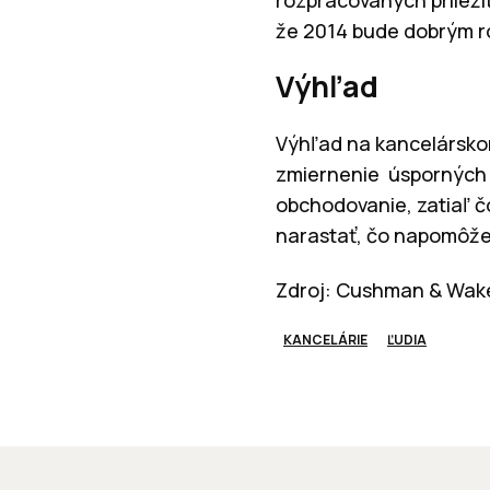
že 2014 bude dobrým ro
Výhľad
Výhľad na kancelárskom
zmiernenie úsporných o
obchodovanie, zatiaľ č
narastať, čo napomôže 
Zdroj: Cushman & Wakef
KANCELÁRIE
ĽUDIA