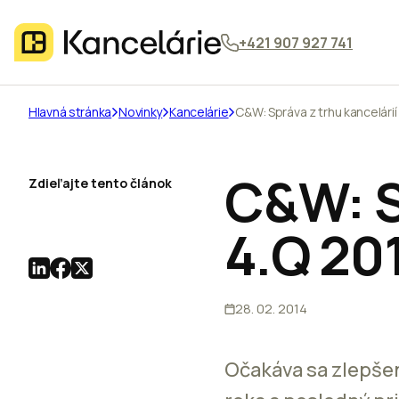
+421 907 927 741
Hlavná stránka
Novinky
Kancelárie
C&W: Správa z trhu kancelárií
C&W: S
Zdieľajte tento článok
4.Q 20
28. 02. 2014
Očakáva sa zlepšen