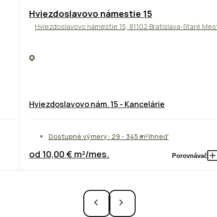
ODPORÚČAME
Hviezdoslavovo námestie 15
Hviezdoslavovo námestie 15, 81102 Bratislava-Staré Mes
Hviezdoslavovo nám. 15 - Kancelárie
Dostupné výmery: 29 - 345 m²
Ihneď
od 10,00 € m²/mes.
Porovnávač