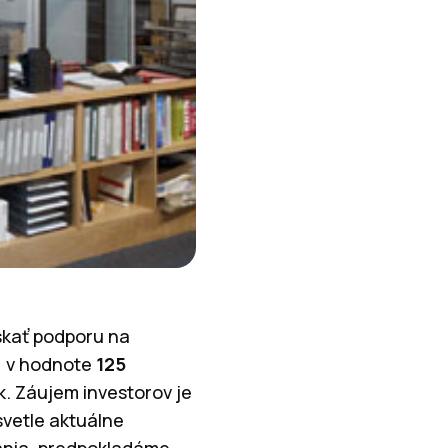
ískať podporu na
, v hodnote
125
k. Záujem investorov je
 svetle aktuálne
vania, predpokladáme,