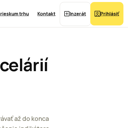
rieskum trhu
Kontakt
Inzerát
Prihlásiť
celárií
ávať až do konca