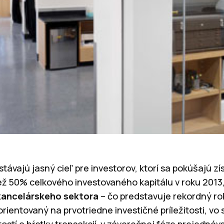
távajú jasný cieľ pre investorov, ktorí sa pokúšajú z
ež 50% celkového investovaného kapitálu v roku 2013
 kancelárskeho sektora
– čo predstavuje rekordný ro
 orientovaný na prvotriedne investičné príležitosti, vo
tostí a hŕstky transakcií v záverečnej fáze prejedná