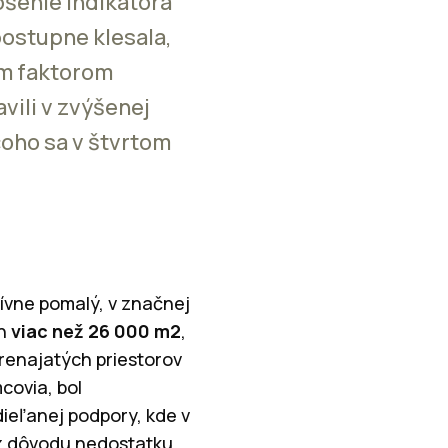
pšenie indikátora
ostupne klesala,
ym faktorom
vili v zvýšenej
čoho sa v štvrtom
tívne pomalý, v značnej
ch
viac než 26 000 m2
,
renajatých priestorov
covia, bol
ieľanej podpory, kde v
í z dôvodu nedostatku