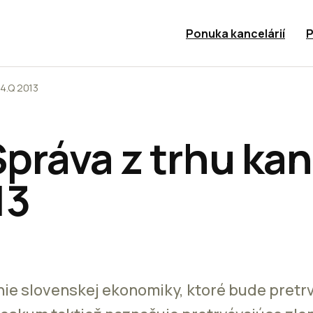
Ponuka kancelárií
P
 4.Q 2013
práva z trhu kan
13
ie slovenskej ekonomiky, ktoré bude pretrv