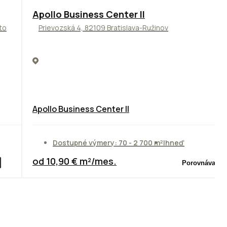
TOP
NOVINKA
ODPORÚČAME
Apollo Business Center II
to
Prievozská 4, 82109 Bratislava-Ružinov
Apollo Business Center II
Dostupné výmery: 70 - 2 700 m²
Ihneď
od 10,90 € m²/mes.
Porovnávač