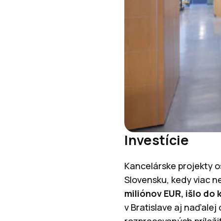
Investície
Kancelárske projekty os
Slovensku, kedy viac n
miliónov EUR, išlo do
v Bratislave aj naďalej
rozpracovaných príleži