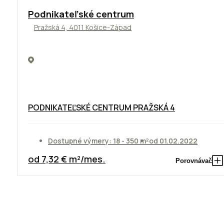
ODPORÚČAME
Podnikateľské centrum
Pražská 4, 4011 Košice-Západ
PODNIKATEĽSKÉ CENTRUM PRAŽSKÁ 4
Dostupné výmery: 18 - 350 m²
od 01.02.2022
od 7,32 € m²/mes.
Porovnávač