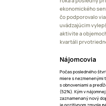
roka a posledný pr
ekonomického sent
čo podporovalo via
uvádzajúcim vylepše
aktivite a objemoc
kvartáli prvotried
Nájomcovia
Počas posledného štvrťr
miere s nezmenenými t
s obnoveniami a predĺž
(52%). Kým v nájomnej 
zaznamenaný nový dopy
je pozitívnom zmysle
n