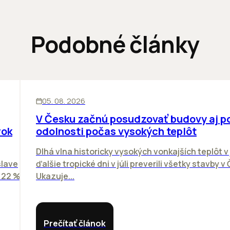
Podobné články
KANCELÁRIE
05. 08. 2026
V Česku začnú posudzovať budovy aj p
rok
odolnosti počas vysokých teplôt
Dlhá vlna historicky vysokých vonkajších teplôt v 
slave
ďalšie tropické dni v júli preverili všetky stavby v
o 22 %
Ukazuje...
Prečítať článok