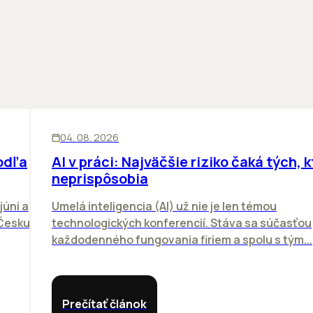
ĽUDIA
INOVÁCIE
04. 08. 2026
odľa
AI v práci: Najväčšie riziko čaká tých, k
neprispôsobia
júni a
Umelá inteligencia (AI) už nie je len témou
 Česku.
technologických konferencií. Stáva sa súčasťou
každodenného fungovania firiem a spolu s tým...
Prečítať článok