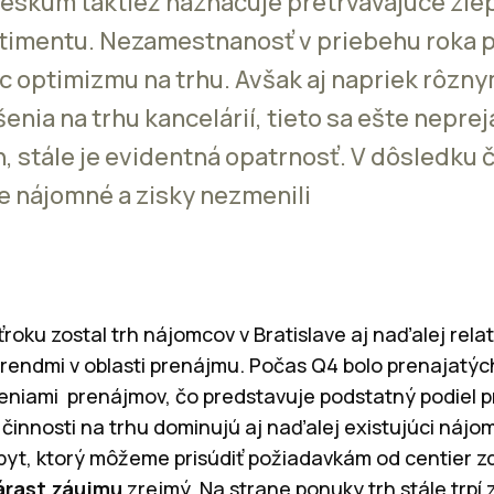
ieskum taktiež naznačuje pretrvávajúce zle
imentu. Nezamestnanosť v priebehu roka p
c optimizmu na trhu. Avšak aj napriek rôzn
nia na trhu kancelárií, tieto sa ešte nepreja
h, stále je evidentná opatrnosť. V dôsledku 
ne nájomné a zisky nezmenili
oku zostal trh nájomcov v Bratislave aj naďalej rela
rendmi v oblasti prenájmu. Počas Q4 bolo prenajatý
eniami prenájmov, čo predstavuje podstatný podiel p
činnosti na trhu dominujú aj naďalej existujúci nájom
t, ktorý môžeme prisúdiť požiadavkám od centier zd
árast záujmu
zrejmý. Na strane ponuky trh stále trp