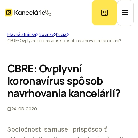
Hlavná stránka
Novinky
Ľudia
CBRE: Ovplyvní koronavírus spôsob navrhovania kancelárií?
Ponuka kancelárií
Prieskum trhu
CBRE: Ovplyvní
koronavírus spôsob
Kontakt
navrhovania kancelárií?
24. 05. 2020
Inzerát
Spoločnosti sa museli prispôsobiť