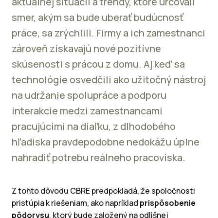
aktuálnej situácii a trendy, ktoré určovali
smer, akým sa bude uberať budúcnosť
práce, sa zrýchlili. Firmy a ich zamestnanci
zároveň získavajú nové pozitívne
skúsenosti s prácou z domu. Aj keď sa
technológie osvedčili ako užitočný nástroj
na udržanie spolupráce a podporu
interakcie medzi zamestnancami
pracujúcimi na diaľku, z dlhodobého
hľadiska pravdepodobne nedokážu úplne
nahradiť potrebu reálneho pracoviska.
Z tohto dôvodu CBRE predpokladá, že spoločnosti
pristúpia k riešeniam, ako napríklad
prispôsobenie
pôdorysu
, ktorý bude založený na odlišnej