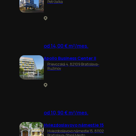
Petržalka
od 14,00 € m²/mes.
Apollo Business Center II
Prievozská 4, 82109 Bratislava-
Ružinov
od 10,90 € m²/mes.
Hviezdoslavovo námestie 15
Hviezdoslavovo námestie 15, 81102
Bratislava-Staré Mesto