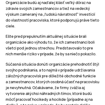
Organizácie budú aj naďalej klásť veľký dôraz na
zdravie svojich zamestnancov a tiež na vedecký
výskum zameraný na „ľudskú návratnosť“ investícií
do vlastností pracoviska, ktoré podporujú práve tieto
ciele.
Ešte pred prepuknutím aktuálnej situácie brali
organizácie ako výhodu to, že ich zamestnanci boli
všetci pod jednou strechou. Predstavovalo to pre
nich menšie riziko v prípade, že by sa niečo pokazilo.
Súčasná situácia donúti organizácie prehodnotiť štýl
svojho podnikania, a to najmä v prípade udržiavania
záložných pracovísk pre dôležité obchodné funkcie
a zamestnancov, ktorých osobná účasť na pracovisku
je nevyhnutná. Očakávame, že firmy zvážia aj
vytvorenie akýchsi náhradných tímov, ktoré budú
môcť pracovať hocikedy a hocikde (prípadne aj na