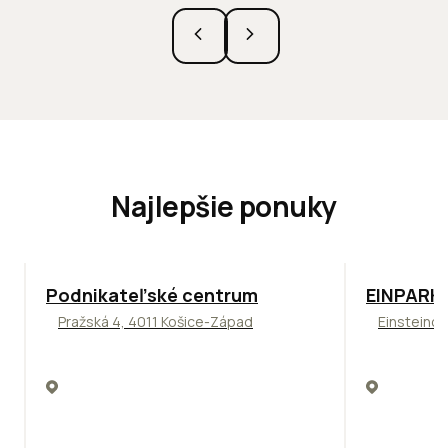
Najlepšie ponuky
ODPORÚČAME
TOP
ODPO
Podnikateľské centrum
EINPARK 
Pražská 4, 4011 Košice-Západ
Einsteinov