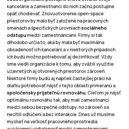
kancelárie a zamestnanci do nich začnú postupne
opäť chodievať. Znovuotvorenie open-space
priestorov by malo byť založené na pracovných
smenách a špecifických úrovniach
sociálneho
odstupu
medzi zamestnancami. Firmy si tak
dlhodobo určia to, aká by mala byť maximálna
obsadenosť ich kancelárií a v niektorých prípadoch
ich budú možno potrebovať aj dezinfikovať. Vždy
sme viedli organizácie k tomu, aby zvážili využitie
uzavretých aj otvorených priestorov zároveň.
Niektoré firmy budú aj napriek častejšej práci na
diaľku potrebovať nájsť v tejto oblasti primeranú a
spoločensky prijateľnú rovnováhu.
Cieľom je nájsť
optimálnu rovnováhu tak, aby mali zamestnanci
medzi sebou bezpečné odstupy, no zároveň sa
necítili odlúčení a bez interakcie. Dnes už musíme
myslieť na veľkosť pracovného prostredia
a vzájomnú vzdialenosť medzi zamestnancami