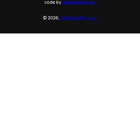
code by
wisdomfactory
© 2026,
KANCELARIE, s.r.o.