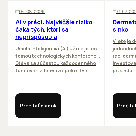
ĽUDIA
INOVÁCIE
ĽUDIA
04. 08. 2026
31. 07. 20
AI v práci: Najväčšie riziko
Dermato
čaká tých, ktorí sa
slnko
neprispôsobia
V lete je 
Umelá inteligencia (AI) už nie je len
jednoduch
témou technologických konferencií.
radí derm
Stáva sa súčasťou každodenného
investova
fungovania firiem a spolu s tým...
procedúr..
Prečítať článok
Prečíta