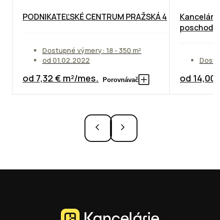
PODNIKATEĽSKÉ CENTRUM PRAŽSKÁ 4
Kancelárie
poschodie
Dostupné výmery: 18 - 350 m²
od 01.02.2022
Dostu
od 7,32 € m²/mes.
od 14,00
Porovnávač