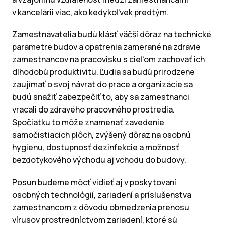
v kancelárii viac, ako kedykoľvek predtým.
Zamestnávatelia budú klásť väčší dôraz na technické
parametre budov a opatrenia zamerané na zdravie
zamestnancov na pracovisku s cieľom zachovať ich
dlhodobú produktivitu. Ľudia sa budú prirodzene
zaujímať o svoj návrat do práce a organizácie sa
budú snažiť zabezpečiť to, aby sa zamestnanci
vracali do zdravého pracovného prostredia.
Spočiatku to môže znamenať zavedenie
samočistiacich plôch, zvýšený dôraz na osobnú
hygienu, dostupnosť dezinfekcie a možnosť
bezdotykového východu aj vchodu do budovy.
Posun budeme môcť vidieť aj v poskytovaní
osobných technológií, zariadení a príslušenstva
zamestnancom z dôvodu obmedzenia prenosu
vírusov prostredníctvom zariadení, ktoré sú