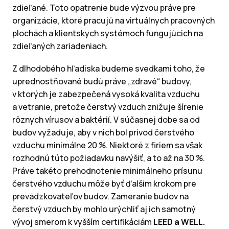
zdieľané. Toto opatrenie bude výzvou práve pre
organizácie, ktoré pracujú na virtuálnych pracovných
plochách a klientskych systémoch fungujúcich na
zdieľaných zariadeniach.
Z dlhodobého hľadiska budeme svedkami toho, že
uprednostňované budú práve „zdravé“ budovy,
v ktorých je zabezpečená vysoká kvalita vzduchu
a vetranie, pretože čerstvý vzduch znižuje šírenie
rôznych vírusov a baktérií. V súčasnej dobe sa od
budov vyžaduje, aby v nich bol prívod čerstvého
vzduchu minimálne 20 %. Niektoré z firiem sa však
rozhodnú túto požiadavku navýšiť, a to až na 30 %.
Práve takéto prehodnotenie minimálneho prísunu
čerstvého vzduchu môže byť ďalším krokom pre
prevádzkovateľov budov. Zameranie budov na
čerstvý vzduch by mohlo urýchliť aj ich samotný
vývoj smerom k vyšším certifikáciám
LEED a WELL.