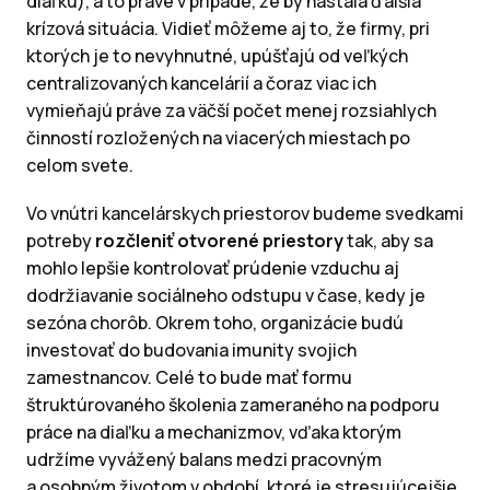
diaľku), a to práve v prípade, že by nastala ďalšia
krízová situácia. Vidieť môžeme aj to, že firmy, pri
ktorých je to nevyhnutné, upúšťajú od veľkých
centralizovaných kancelárií a čoraz viac ich
vymieňajú práve za väčší počet menej rozsiahlych
činností rozložených na viacerých miestach po
celom svete.
Vo vnútri kancelárskych priestorov budeme svedkami
potreby
rozčleniť otvorené priestory
tak, aby sa
mohlo lepšie kontrolovať prúdenie vzduchu aj
dodržiavanie sociálneho odstupu v čase, kedy je
sezóna chorôb. Okrem toho, organizácie budú
investovať do budovania imunity svojich
zamestnancov. Celé to bude mať formu
štruktúrovaného školenia zameraného na podporu
práce na diaľku a mechanizmov, vďaka ktorým
udržíme vyvážený balans medzi pracovným
a osobným životom v období, ktoré je stresujúcejšie