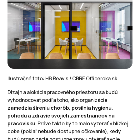
Ilustračné foto: HB Reavis / CBRE Officeroka.sk
Dizajn a alokácia pracovného priestoru sa budú
vyhodnocovať podľa toho, ako organizácie
zamedzia šíreniu chorôb, posilnia hygienu,
pohodu a zdravie svojich zamestnancov na
pracovisku.
Práve takto by to malo vyzerať v blízkej
dobe (pokiaľ nebude dostupné očkovanie), kedy
budú organizácie postupne znovu otvárať svoje