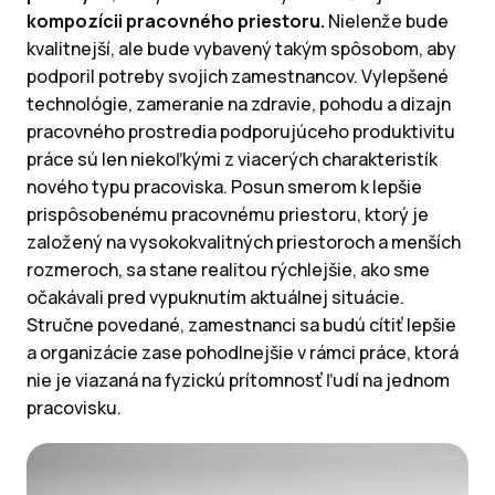
kompozícii pracovného priestoru.
Nielenže bude
kvalitnejší, ale bude vybavený takým spôsobom, aby
podporil potreby svojich zamestnancov. Vylepšené
technológie, zameranie na zdravie, pohodu a dizajn
pracovného prostredia podporujúceho produktivitu
práce sú len niekoľkými z viacerých charakteristík
nového typu pracoviska. Posun smerom k lepšie
prispôsobenému pracovnému priestoru, ktorý je
založený na vysokokvalitných priestoroch a menších
rozmeroch, sa stane realitou rýchlejšie, ako sme
očakávali pred vypuknutím aktuálnej situácie.
Stručne povedané, zamestnanci sa budú cítiť lepšie
a organizácie zase pohodlnejšie v rámci práce, ktorá
nie je viazaná na fyzickú prítomnosť ľudí na jednom
pracovisku.