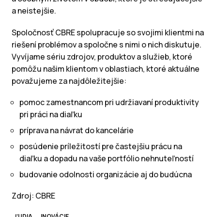
a neistejšie.
Spoločnosť CBRE spolupracuje so svojimi klientmi na
riešení problémov a spoločne s nimi o nich diskutuje.
Vyvíjame sériu zdrojov, produktov a služieb, ktoré
pomôžu našim klientom v oblastiach, ktoré aktuálne
považujeme za najdôležitejšie:
pomoc zamestnancom pri udržiavaní produktivity
pri práci na diaľku
príprava na návrat do kancelárie
posúdenie príležitostí pre častejšiu prácu na
diaľku a dopadu na vaše portfólio nehnuteľností
budovanie odolnosti organizácie aj do budúcna
Zdroj: CBRE
ĽUDIA
INOVÁCIE