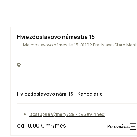
ODPORÚČAME
Hviezdoslavovo námestie 15
Hviezdoslavovo námestie 15, 81102 Bratislava-Staré Mes
Hviezdoslavovo nám. 15 - Kancelárie
Dostupné výmery: 29 - 345 m²
Ihneď
od 10,00 € m²/mes.
Porovnávač