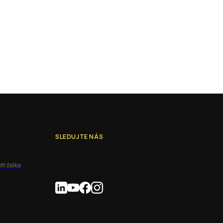
SLEDUJTE NÁS
etržalka