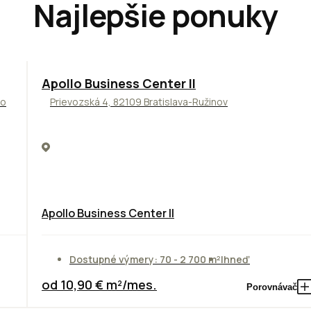
Najlepšie ponuky
TOP
NOVINKA
ODPORÚČAME
Apollo Business Center II
to
Prievozská 4, 82109 Bratislava-Ružinov
Apollo Business Center II
Dostupné výmery: 70 - 2 700 m²
Ihneď
od 10,90 € m²/mes.
Porovnávač