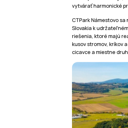
vytvárať harmonické pros
CTPark Námestovo sa n
Slovakia k udržateľném
riešenia, ktoré majú r
kusov stromov, kríkov a
cicavce a miestne druhy