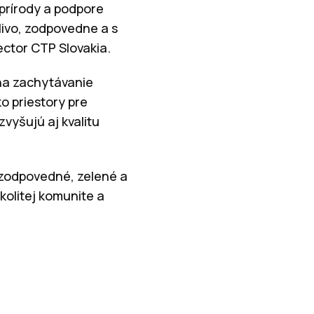
 prírody a podpore
tlivo, zodpovedne a s
ector CTP Slovakia.
 na zachytávanie
o priestory pre
vyšujú aj kvalitu
 zodpovedné, zelené a
kolitej komunite a