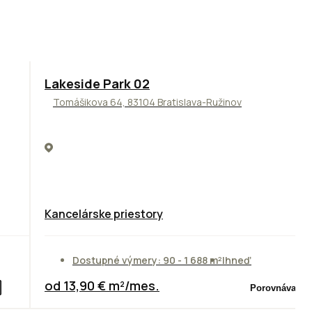
ODPORÚČAME
Lakeside Park 02
Tomášikova 64, 83104 Bratislava-Ružinov
Kancelárske priestory
Dostupné výmery: 90 - 1 688 m²
Ihneď
od 13,90 € m²/mes.
Porovnávač