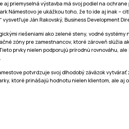
že aj priemyselná výstavba má svoj podiel na ochrane
ark Námestovo je ukážkou toho, že to ide aj inak – ci
,“ vysvetľuje Ján Rakovský, Business Development Dir
gickými riešeniami ako zelené steny, vodné systémy
xačné zóny pre zamestnancov, ktoré zároveň slúžia ak
Tieto prvky nielen podporujú prírodnú rovnováhu, ale z
.
Námestove potvrdzuje svoj dlhodobý záväzok vytvárať
ky, ktoré prinášajú hodnotu nielen klientom, ale aj o