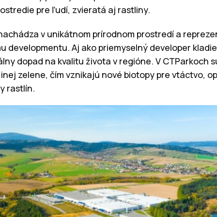
tredie pre ľudí, zvieratá aj rastliny.
achádza v unikátnom prírodnom prostredí a reprezen
u developmentu. Aj ako priemyselný developer kladi
eálny dopad na kvalitu života v regióne. V CTParkoch 
 inej zelene, čím vznikajú nové biotopy pre vtáctvo, 
 rastlín.