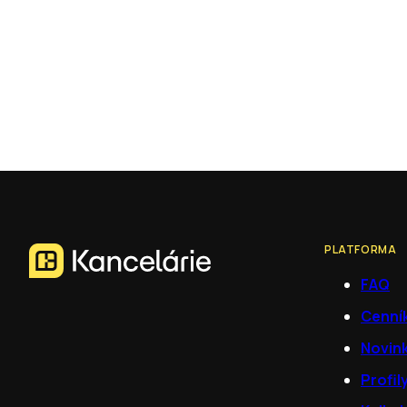
PLATFORMA
FAQ
Cenní
Novin
Profil