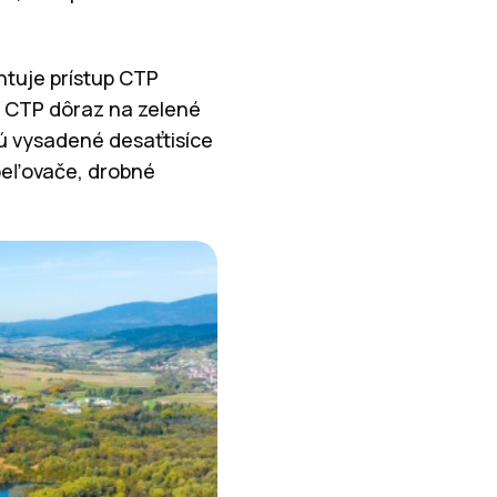
tuje prístup CTP
e CTP dôraz na zelené
sú vysadené desaťtisíce
opeľovače, drobné