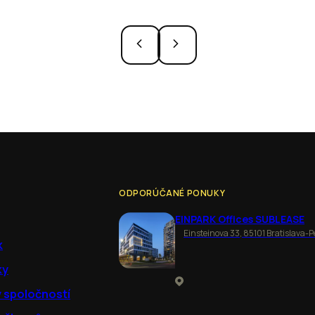
ODPORÚČANÉ PONUKY
EINPARK Offices SUBLEASE
Einsteinova 33, 85101 Bratislava-P
k
ky
y spoločností