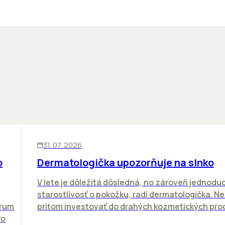
ĽUDIA
31. 07. 2026
o
Dermatologička upozorňuje na slnko
V lete je dôležitá dôsledná, no zároveň jednodu
starostlivosť o pokožku, radí dermatologička. N
orum
pritom investovať do drahých kozmetických proc
Po