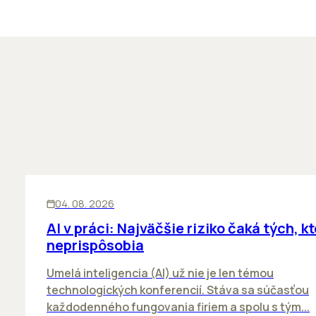
ĽUDIA
INOVÁCIE
04. 08. 2026
AI v práci: Najväčšie riziko čaká tých, kt
neprispôsobia
Umelá inteligencia (AI) už nie je len témou
technologických konferencií. Stáva sa súčasťou
každodenného fungovania firiem a spolu s tým...