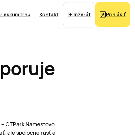
rieskum trhu
Kontakt
Inzerát
Prihlásiť
poruje
TP – CTPark Námestovo.
ť, ale spoločne rásť a