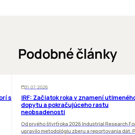
Podobné články
SKLADY
31. 07. 2026
orí sa
IRF: Začiatok roka v znamení utlmenéh
dopytu a pokračujúceho rastu
neobsadenosti
Od prvého štvrťroka 2026 Industrial Research F
upravilo metodológiu zberu a reportovania dát. 