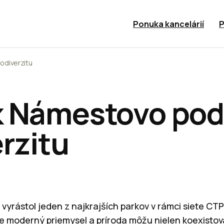
Ponuka kancelárií
P
odiverzitu
 Námestovo pod
rzitu
y vyrástol jeden z najkrajších parkov v rámci siete C
e moderný priemysel a príroda môžu nielen koexistova