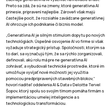
Preto sa zdá, že sú na zmeny, ktoré generatívna AI
prinesie, pripravení najlepšie. Zároveň však majú
častejšie pocit, že rozsiahle zavádzane generatívnej
AI ohrozuje ich podnikanie či biznis model.
„Generatívna AI je silným stimulom dopytu po nových
technológiách. Úspešné osvojenie AI vo firme si však
vyžaduje strategický prístup. Spoločnosti, ktorým sa
to darí, sa vyznačujú tým, že sa rýchlo zorganizovali,
definovali, akú rolu má pre ne generatívna AI
zohrávať, a vybudovali technické prostredie, ktoré im
umožňuje vyvíjať nové možnosti jej využitia
pomocou predpripravených stavebných blokov,“
hovorí riaditeľ oddelenia AI & Data v Deloitte Tervel
Šopov, ktorý spolu so svojím tímom pomáha firmám s
implementáciou umelej inteligencie a s
technologickou transformáciou.