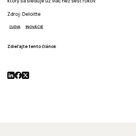
ktorý sa sleduje už viac než šesť rokov.
Zdroj: Deloitte
ĽUDIA
INOVÁCIE
Zdieľajte tento článok