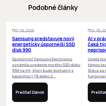
Podobné články
INOVÁCIE
ĽUDIA
INOV
07. 08. 2026
04. 08. 2
Samsung predstavuje nový
AI v prá
energeticky úspornejší SSD
čaká týc
disk 990
neprisp
Spoločnosť Samsung Electronics
Umelá inte
oznámila uvedenie nového SSD disku
témou tec
990 na trh, ktorý bude dostupný s
Stáva sa
kapacitou 1 TB alebo 2...
fungovania
Prečítať článok
Prečíta