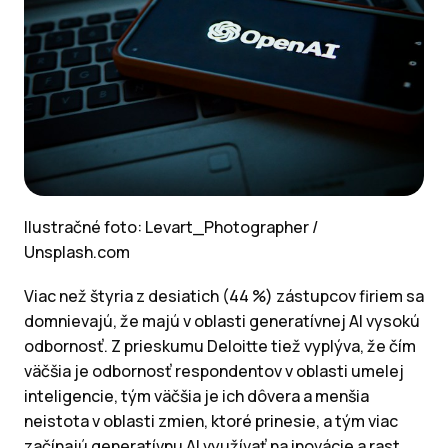
Ilustračné foto: Levart_Photographer /
Unsplash.com
Viac než štyria z desiatich (44 %) zástupcov firiem sa
domnievajú, že majú v oblasti generatívnej AI vysokú
odbornosť. Z prieskumu Deloitte tiež vyplýva, že čím
väčšia je odbornosť respondentov v oblasti umelej
inteligencie, tým väčšia je ich dôvera a menšia
neistota v oblasti zmien, ktoré prinesie, a tým viac
začínajú generatívnu AI využívať na inovácie a rast.