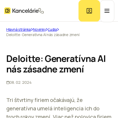
Hlavná stránka
Novinky
Ľudia
Deloitte: Generatívna AI nás zásadne zmení
Ponuka kancelárií
Prieskum trhu
Deloitte: Generatívna AI
nás zásadne zmení
Kontakt
08. 02. 2024
Inzerát
Tri štvrtiny firiem očakávajú, že
generatívna umelá inteligencia ich do
troch rokov zmení. Viac než polovica firiem