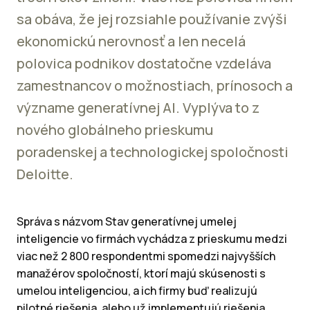
sa obáva, že jej rozsiahle používanie zvýši
ekonomickú nerovnosť a len necelá
polovica podnikov dostatočne vzdeláva
zamestnancov o možnostiach, prínosoch a
význame generatívnej AI. Vyplýva to z
nového globálneho prieskumu
poradenskej a technologickej spoločnosti
Deloitte.
Správa s názvom Stav generatívnej umelej
inteligencie vo firmách vychádza z prieskumu medzi
viac než 2 800 respondentmi spomedzi najvyšších
manažérov spoločností, ktorí majú skúsenosti s
umelou inteligenciou, a ich firmy buď realizujú
pilotné riešenia, alebo už implementujú riešenia