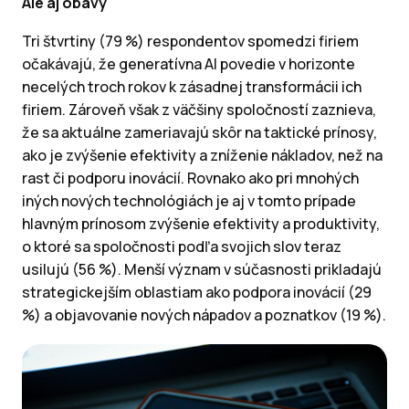
Ale aj obavy
Tri štvrtiny (79 %) respondentov spomedzi firiem
očakávajú, že generatívna AI povedie v horizonte
necelých troch rokov k zásadnej transformácii ich
firiem. Zároveň však z väčšiny spoločností zaznieva,
že sa aktuálne zameriavajú skôr na taktické prínosy,
ako je zvýšenie efektivity a zníženie nákladov, než na
rast či podporu inovácií. Rovnako ako pri mnohých
iných nových technológiách je aj v tomto prípade
hlavným prínosom zvýšenie efektivity a produktivity,
o ktoré sa spoločnosti podľa svojich slov teraz
usilujú (56 %). Menší význam v súčasnosti prikladajú
strategickejším oblastiam ako podpora inovácií (29
%) a objavovanie nových nápadov a poznatkov (19 %).