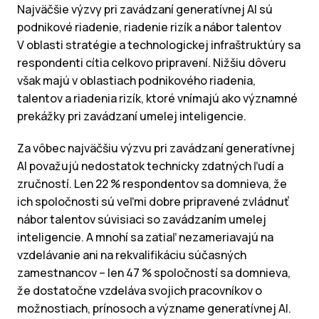
Najväčšie výzvy pri zavádzaní generatívnej AI sú
podnikové riadenie, riadenie rizík a nábor talentov
V oblasti stratégie a technologickej infraštruktúry sa
respondenti cítia celkovo pripravení. Nižšiu dôveru
však majú v oblastiach podnikového riadenia,
talentov a riadenia rizík, ktoré vnímajú ako významné
prekážky pri zavádzaní umelej inteligencie.
Za vôbec najväčšiu výzvu pri zavádzaní generatívnej
AI považujú nedostatok technicky zdatných ľudí a
zručností. Len 22 % respondentov sa domnieva, že
ich spoločnosti sú veľmi dobre pripravené zvládnuť
nábor talentov súvisiaci so zavádzaním umelej
inteligencie. A mnohí sa zatiaľ nezameriavajú na
vzdelávanie ani na rekvalifikáciu súčasných
zamestnancov – len 47 % spoločností sa domnieva,
že dostatočne vzdeláva svojich pracovníkov o
možnostiach, prínosoch a význame generatívnej AI.