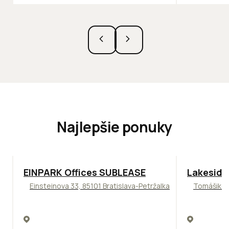
Najlepšie ponuky
TOP
ODPORÚČAME
ODPORÚČAM
EINPARK Offices SUBLEASE
Lakeside
Einsteinova 33, 85101 Bratislava-Petržalka
Tomášikova