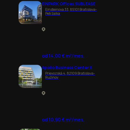
EINPARK Offices SUBLEASE
Einsteinova 33, 85101 Bratislava-
Petržalka
od 14,00 € m²/mes.
Apollo Business Center II
Prievozská 4, 82109 Bratislava-
Ružinov
od 10,90 € m²/mes.