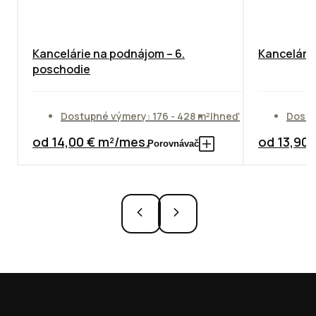
Kancelárie na podnájom – 6.
Kancelársk
poschodie
Dostupné výmery: 176 - 428 m²
Ihneď
Dostu
od 14,00 € m²/mes.
od 13,90
Porovnávač