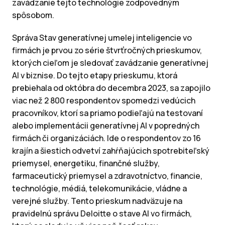
zavádzanie tejto technológie zodpovedným
spôsobom.
Správa Stav generatívnej umelej inteligencie vo
firmách je prvou zo série štvrťročných prieskumov,
ktorých cieľom je sledovať zavádzanie generatívnej
AI v biznise. Do tejto etapy prieskumu, ktorá
prebiehala od októbra do decembra 2023, sa zapojilo
viac než 2 800 respondentov spomedzi vedúcich
pracovníkov, ktorí sa priamo podieľajú na testovaní
alebo implementácii generatívnej AI v popredných
firmách či organizáciách. Ide o respondentov zo 16
krajín a šiestich odvetví zahŕňajúcich spotrebiteľský
priemysel, energetiku, finančné služby,
farmaceutický priemysel a zdravotníctvo, financie,
technológie, médiá, telekomunikácie, vládne a
verejné služby. Tento prieskum nadväzuje na
pravidelnú správu Deloitte o stave AI vo firmách,