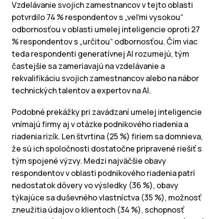
Vzdelávanie svojich zamestnancov v tejto oblasti
potvrdilo 74 % respondentov s „veľmi vysokou“
odbornosťou v oblasti umelej inteligencie oproti 27
% respondentov s „určitou“ odbornosťou. Čím viac
teda respondenti generatívnej AI rozumejú, tým
častejšie sa zameriavajú na vzdelávanie a
rekvalifikáciu svojich zamestnancov alebo na nábor
technických talentov a expertov na AI.
Podobné prekážky pri zavádzaní umelej inteligencie
vnímajú firmy aj v otázke podnikového riadenia a
riadenia rizík. Len štvrtina (25 %) firiem sa domnieva,
že sú ich spoločnosti dostatočne pripravené riešiť s
tým spojené výzvy. Medzi najväčšie obavy
respondentov v oblasti podnikového riadenia patrí
nedostatok dôvery vo výsledky (36 %), obavy
týkajúce sa duševného vlastníctva (35 %), možnosť
zneužitia údajov o klientoch (34 %), schopnosť