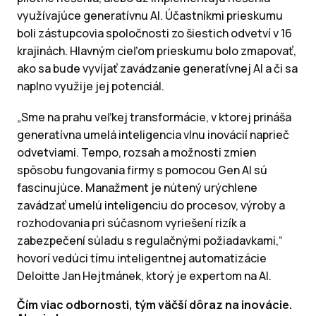
využívajúce generatívnu AI. Účastníkmi prieskumu
boli zástupcovia spoločnosti zo šiestich odvetví v 16
krajinách. Hlavným cieľom prieskumu bolo zmapovať,
ako sa bude vyvíjať zavádzanie generatívnej AI a či sa
naplno využije jej potenciál.
„Sme na prahu veľkej transformácie, v ktorej prináša
generatívna umelá inteligencia vlnu inovácií naprieč
odvetviami. Tempo, rozsah a možnosti zmien
spôsobu fungovania firmy s pomocou Gen AI sú
fascinujúce. Manažment je nútený urýchlene
zavádzať umelú inteligenciu do procesov, výroby a
rozhodovania pri súčasnom vyriešení rizík a
zabezpečení súladu s regulačnými požiadavkami,“
hovorí vedúci tímu inteligentnej automatizácie
Deloitte Jan Hejtmánek, ktorý je expertom na AI.
Čím viac odbornosti, tým väčší dôraz na inovácie.