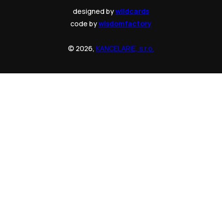
designed by
wildcards
code by
wisdomfactory
© 2026,
KANCELARIE, s.r.o.