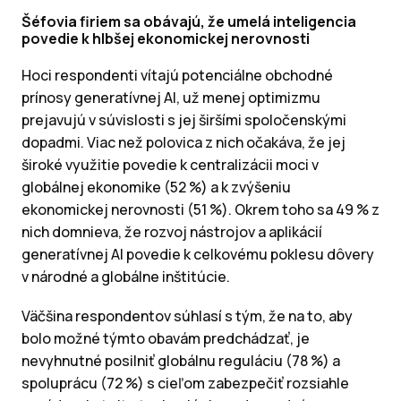
Šéfovia firiem sa obávajú, že umelá inteligencia
povedie k hlbšej ekonomickej nerovnosti
Hoci respondenti vítajú potenciálne obchodné
prínosy generatívnej AI, už menej optimizmu
prejavujú v súvislosti s jej širšími spoločenskými
dopadmi. Viac než polovica z nich očakáva, že jej
široké využitie povedie k centralizácii moci v
globálnej ekonomike (52 %) a k zvýšeniu
ekonomickej nerovnosti (51 %). Okrem toho sa 49 % z
nich domnieva, že rozvoj nástrojov a aplikácií
generatívnej AI povedie k celkovému poklesu dôvery
v národné a globálne inštitúcie.
Väčšina respondentov súhlasí s tým, že na to, aby
bolo možné týmto obavám predchádzať, je
nevyhnutné posilniť globálnu reguláciu (78 %) a
spoluprácu (72 %) s cieľom zabezpečiť rozsiahle