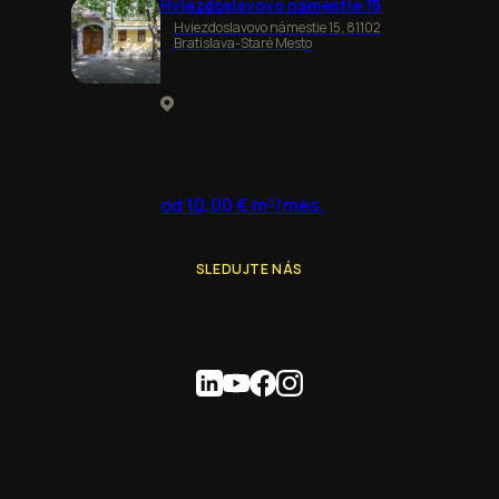
Hviezdoslavovo námestie 15
Hviezdoslavovo námestie 15, 81102
Bratislava-Staré Mesto
od 10,00 € m²/mes.
SLEDUJTE NÁS