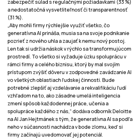
zabezpečiť súlad s regulačnými požiadavkami (33 %)
a nedostatočná vysvetliteľnosť či transparentnosť
(31 %).
„Aby mohli firmy rýchlejšie využiť všetko, čo
generatívna AI prináša, musia sa na svoje podnikanie
pozrieť z nového uhla a zaujať k nemu nový postoj.
Len tak si udržia náskok v rýchlo sa transformujúcom
prostredí. To všetko si vyžaduje úzku spoluprácu v
rámci firmy a celého biznisu, ktorý by mal svojím
prístupom zvýšiť dôveru v zodpovedné zavádzanie AI
vo všetkých oblastiach ľudskej činnosti. Bude
potrebné zlepšiť aj vzdelávanie a rekvalifikáciu ľudí
vzhľadom na to, ako zásadne umelá inteligencia
zmení spôsob každodennej práce, učenia a
spolupráce každého z nás,“ dodáva odborník Deloitte
na AI Jan Hejtmánek s tým, že generatívna AI sa podľa
neho v súčasnosti nachádza v bode zlomu, keď si
firmy začínajú uvedomovať jej potenciál.