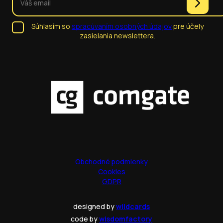
Súhlasím so
spracúvaním osobných údajov
pre účely
zasielania newslettera.
Obchodné podmienky
Cookies
GDPR
designed by
wildcards
code by
wisdomfactory