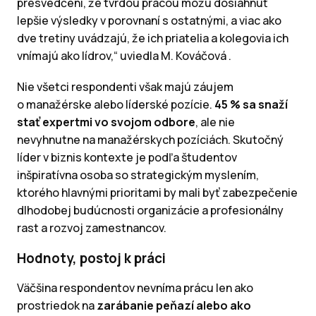
presvedčení, že tvrdou prácou môžu dosiahnuť
lepšie výsledky v porovnaní s ostatnými, a viac ako
dve tretiny uvádzajú, že ich priatelia a kolegovia ich
vnímajú ako lídrov,“
uviedla M. Kováčová .
Nie všetci respondenti však majú záujem
o manažérske alebo líderské pozície.
45 % sa snaží
stať expertmi vo svojom odbore
, ale nie
nevyhnutne na manažérskych pozíciách. Skutočný
líder v biznis kontexte je podľa študentov
inšpiratívna osoba so strategickým myslením,
ktorého hlavnými prioritami by mali byť zabezpečenie
dlhodobej budúcnosti organizácie a profesionálny
rast a rozvoj zamestnancov.
Hodnoty, postoj k práci
Väčšina respondentov nevníma prácu len ako
prostriedok na
zarábanie peňazí alebo ako