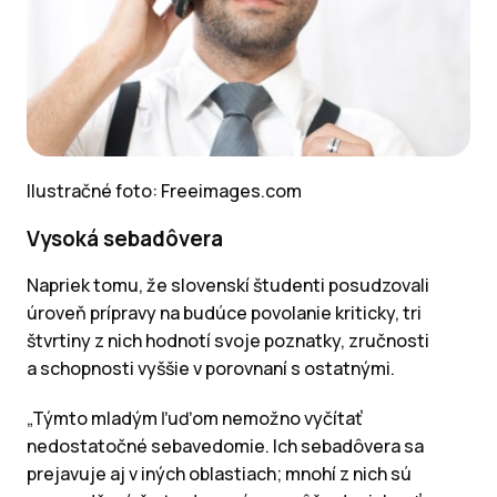
Ilustračné foto: Freeimages.com
Vysoká sebadôvera
Napriek tomu, že slovenskí študenti posudzovali
úroveň prípravy na budúce povolanie kriticky, tri
štvrtiny z nich hodnotí svoje poznatky, zručnosti
a schopnosti vyššie v porovnaní s ostatnými.
„Týmto mladým ľuďom nemožno vyčítať
nedostatočné sebavedomie. Ich sebadôvera sa
prejavuje aj v iných oblastiach; mnohí z nich sú