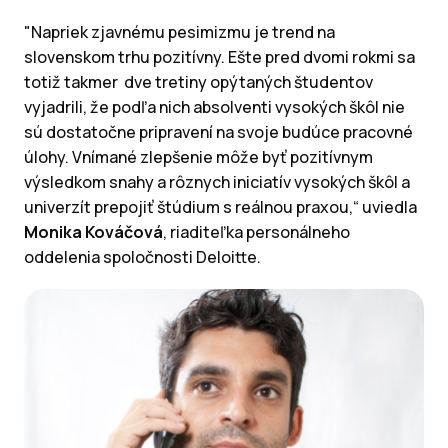
"Napriek zjavnému pesimizmu je trend na
slovenskom trhu pozitívny. Ešte pred dvomi rokmi sa
totiž takmer dve tretiny opýtaných študentov
vyjadrili, že podľa nich absolventi vysokých škôl nie
sú dostatočne pripravení na svoje budúce pracovné
úlohy. Vnímané zlepšenie môže byť pozitívnym
výsledkom snahy a rôznych iniciatív vysokých škôl a
univerzít prepojiť štúdium s reálnou praxou,“
uviedla
Monika Kováčová
, riaditeľka personálneho
oddelenia spoločnosti Deloitte.