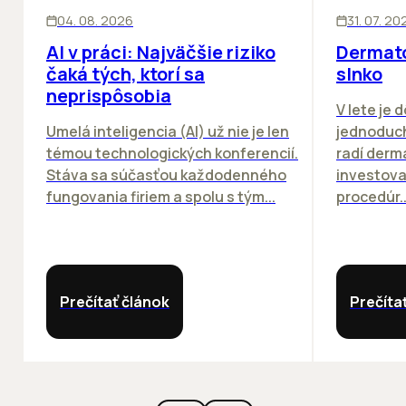
ĽUDIA
INOVÁCIE
ĽUDIA
04. 08. 2026
31. 07. 20
AI v práci: Najväčšie riziko
Dermato
čaká tých, ktorí sa
slnko
neprispôsobia
V lete je 
Umelá inteligencia (AI) už nie je len
jednoduch
témou technologických konferencií.
radí derm
Stáva sa súčasťou každodenného
investova
fungovania firiem a spolu s tým...
procedúr..
Prečítať článok
Prečíta