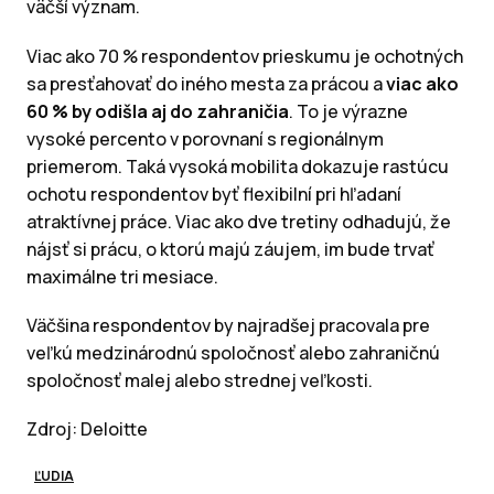
väčší význam.
Viac ako 70 % respondentov prieskumu je ochotných
sa presťahovať do iného mesta za prácou a
viac ako
60 % by odišla aj do zahraničia
. To je výrazne
vysoké percento v porovnaní s regionálnym
priemerom. Taká vysoká mobilita dokazuje rastúcu
ochotu respondentov byť flexibilní pri hľadaní
atraktívnej práce. Viac ako dve tretiny odhadujú, že
nájsť si prácu, o ktorú majú záujem, im bude trvať
maximálne tri mesiace.
Väčšina respondentov by najradšej pracovala pre
veľkú medzinárodnú spoločnosť alebo zahraničnú
spoločnosť malej alebo strednej veľkosti.
Zdroj: Deloitte
ĽUDIA