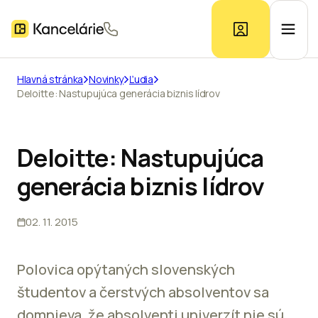
Hlavná stránka
Novinky
Ľudia
Deloitte: Nastupujúca generácia biznis lídrov
Ponuka kancelárií
Prieskum trhu
Deloitte: Nastupujúca
generácia biznis lídrov
Kontakt
02. 11. 2015
Inzerát
Polovica opýtaných slovenských
študentov a čerstvých absolventov sa
domnieva, že absolventi univerzít nie sú