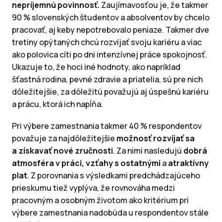
nepríjemnú povinnosť.
Zaujímavosťou je, že takmer
90 % slovenských študentov a absolventov by chcelo
pracovať, aj keby nepotrebovalo peniaze. Takmer dve
tretiny opýtaných chcú rozvíjať svoju kariéru a viac
ako polovica cíti po dni intenzívnej práce spokojnosť.
Ukazuje to, že hoci iné hodnoty, ako napríklad
šťastná rodina, pevné zdravie a priatelia, sú pre nich
dôležitejšie, za dôležitú považujú aj úspešnú kariéru
a prácu, ktorá ich napĺňa.
Pri výbere zamestnania takmer 40 % respondentov
považuje za najdôležitejšie
možnosť rozvíjať sa
a získavať nové zručnosti
. Za nimi nasledujú
dobrá
atmosféra v práci, vzťahy s ostatnými
a
atraktívny
plat
. Z porovnania s výsledkami predchádzajúceho
prieskumu tiež vyplýva, že rovnováha medzi
pracovným a osobným životom ako kritérium pri
výbere zamestnania nadobúda u respondentov stále