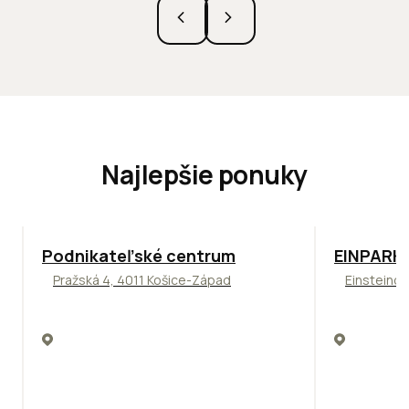
Najlepšie ponuky
ODPORÚČAME
TOP
ODPO
Podnikateľské centrum
EINPARK 
Pražská 4, 4011 Košice-Západ
Einsteinov