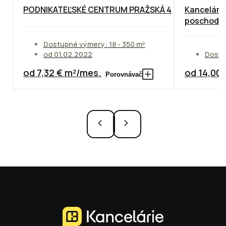
PODNIKATEĽSKÉ CENTRUM PRAŽSKÁ 4
Kancelárie
poschodie
Dostupné výmery: 18 - 350 m²
od 01.02.2022
Dostu
od 7,32 € m²/mes.
od 14,00
Porovnávač