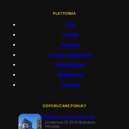
PLATFORMA
FAQ
Cenník
Novinky
Profily spoločností
Kalkulačka m²
Referencie
Kontakt
ODPORÚČANÉ PONUKY
EINPARK Offices SUBLEASE
Einsteinova 33, 85101 Bratislava-
Petržalka