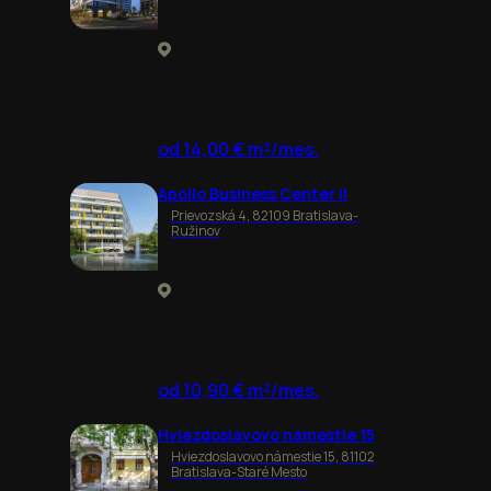
od 14,00 € m²/mes.
Apollo Business Center II
Prievozská 4, 82109 Bratislava-
Ružinov
od 10,90 € m²/mes.
Hviezdoslavovo námestie 15
Hviezdoslavovo námestie 15, 81102
Bratislava-Staré Mesto