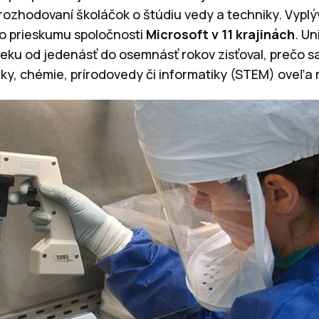
rozhodovaní školáčok o štúdiu vedy a techniky. Vyplý
o prieskumu spoločnosti
Microsoft v 11 krajinách
. U
veku od jedenásť do osemnásť rokov zisťoval, prečo s
iky, chémie, prírodovedy či informatiky (STEM) oveľa 