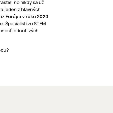
astie, no nikdy sa už
 a jeden z hlavných
tiž
Európa v roku 2020
e.
Špecialisti zo STEM
pnosť jednotlivých
edu?