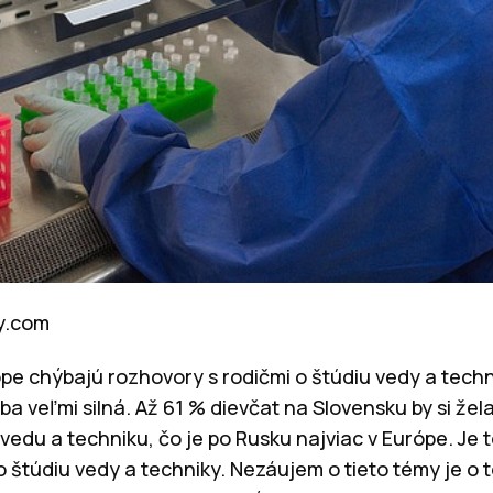
ay.com
ópe chýbajú rozhovory s rodičmi o štúdiu vedy a techn
a veľmi silná. Až 61 % dievčat na Slovensku by si želal
vedu a techniku, čo je po Rusku najviac v Európe. Je 
o štúdiu vedy a techniky. Nezáujem o tieto témy je o 