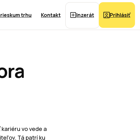
rieskum trhu
Kontakt
Inzerát
Prihlásiť
ora
ť kariéru vo vede a
teľov. Tá patrí ku