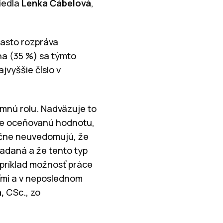
iedla
Lenka Čábelová
,
často rozpráva
ina (35 %) sa týmto
jvyššie číslo v
mnú rolu. Nadväzuje to
šie oceňovanú hodnotu,
točne neuvedomujú, že
iadaná a že tento typ
apríklad možnosť práce
ťmi a v neposlednom
,
CSc., zo