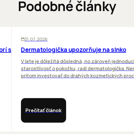
Podobné články
ĽUDIA
31. 07. 2026
orí sa
Dermatologička upozorňuje na slnko
V lete je dôležitá dôsledná, no zároveň jednodu
starostlivosť o pokožku, radí dermatologička. N
pritom investovať do drahých kozmetických proce
Prečítať článok