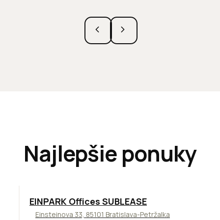
Najlepšie ponuky
TOP
ODPORÚČAME
EINPARK Offices SUBLEASE
Einsteinova 33, 85101 Bratislava-Petržalka