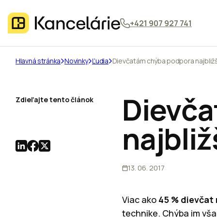
+421 907 927 741
Hlavná stránka
Novinky
Ľudia
Dievčatám chýba podpora najbližš
Dievča
Zdieľajte tento článok
najbliž
13. 06. 2017
Viac ako
45 % dievčat 
technike. Chýba im však