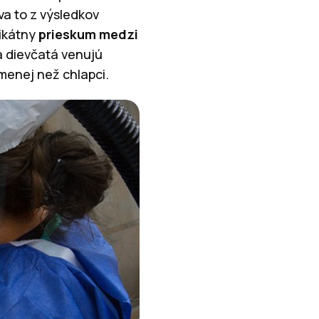
va to z výsledkov
nikátny
prieskum medzi
a dievčatá venujú
menej než chlapci.