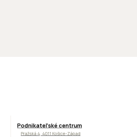
ODPORÚČAME
Podnikateľské centrum
Pražská 4, 4011 Košice-Západ