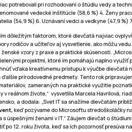
iac potrebovali pri rozhodovaní o štúdiu vedy a technik
 Renomované vedecké inštitúcie (58,6 %) 4. Ženy prac
iatelia (54,9 %) 6. Uznávaní vedci a vedkyne (47,9 %) 7
m dôležitým faktorom, ktoré dievčatá najviac ovplyvň
ory rodičov a učiteľov aj vysvetlenie, ako môžu vedu 
 ženské vzory z praxe a praktické skúsenosti. „Micro
ielenými projektmi, ktoré im pomáhajú naplno využiť 
hnúť vďaka kreatívnemu prístupu k výučbe dievčatá ni
a ďalšie prírodovedné predmety. Tento rok pripravuje
materiálov, zameraných na praktické využitie pozna
 v reálnom živote,“ vysvetlila Marcela Havrilová, riad
ensko, a dodala: „Svet IT sa snažíme dievčatám priblí
vent,
keď pozývame do Microsoftu stredoškoláčky n
ia s úspešnými ženami v IT.“ Záujem dievčat o štúdiu
iť po 12. roku života, keď sa ich pozornosť presúva n