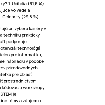
y? 1. Učitelia (61,6 %)
ujúce vo vede a
. Celebrity (29,8 %)
ujú pri výbere kariéry v
a techniku prakticky
soft podporuje
potenciál technológií
elen pre informatiku,
me inšpiráciu v podobe
tkov prírodovedných
iteľka pre oblasť
žiť prostredníctvom
a kódovacie workshopy
m STEM je
a iné témy a záujem o