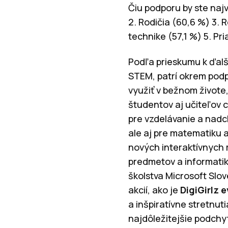
Čiu podporu by ste najv
2. Rodičia (60,6 %) 3.
technike (57,1 %) 5. Pr
Podľa prieskumu k ďalší
STEM, patrí okrem podp
využiť v bežnom živote,
študentov aj učiteľov c
pre vzdelávanie a nadc
ale aj pre matematiku 
nových interaktívnych 
predmetov a informatiky
školstva Microsoft Slov
akcií, ako je
DigiGirlz e
a inšpiratívne stretnut
najdôležitejšie podchyt