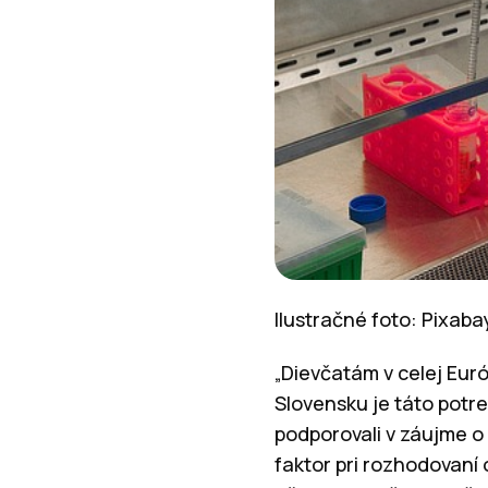
Ilustračné foto: Pixab
„Dievčatám v celej Eur
Slovensku je táto potreb
podporovali v záujme o 
faktor pri rozhodovaní 