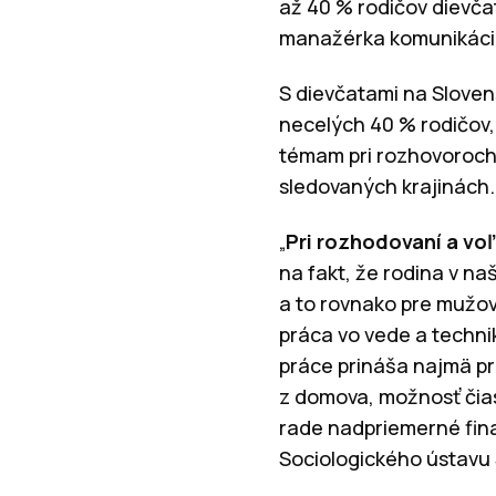
až 40 % rodičov dievč
manažérka komunikácie
S dievčatami na Sloven
necelých 40 % rodičov, 
témam pri rozhovoroch 
sledovaných krajinách.
„
Pri rozhodovaní a vo
na fakt, že rodina v n
a to rovnako pre mužov
práca vo vede a techni
práce prináša najmä pr
z domova, možnosť čias
rade nadpriemerné fina
Sociologického ústavu 