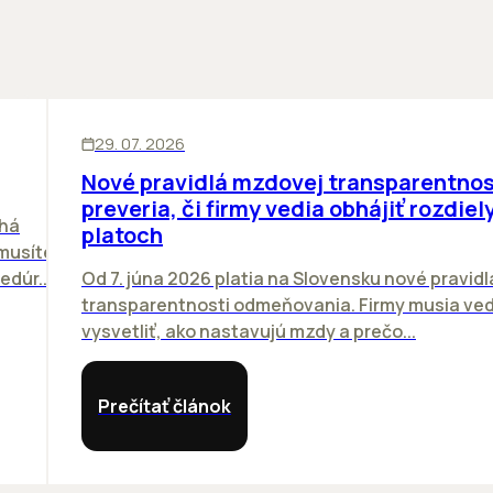
ĽUDIA
29. 07. 2026
Nové pravidlá mzdovej transparentnos
preveria, či firmy vedia obhájiť rozdiely
chá
platoch
emusíte
dúr...
Od 7. júna 2026 platia na Slovensku nové pravidl
transparentnosti odmeňovania. Firmy musia ved
vysvetliť, ako nastavujú mzdy a prečo...
Prečítať článok