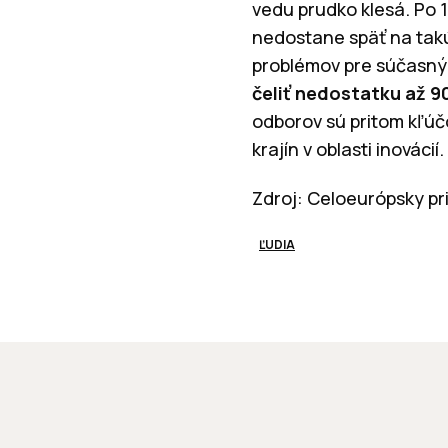
vedu prudko klesá. Po 
nedostane späť na takú
problémov pre súčasný 
čeliť nedostatku až 90
odborov sú pritom kľúč
krajín v oblasti inovácií.
Zdroj: Celoeurópsky p
ĽUDIA