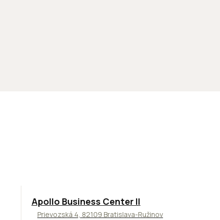
TOP
NOVINKA
ODPORÚČAME
Apollo Business Center II
Prievozská 4, 82109 Bratislava-Ružinov