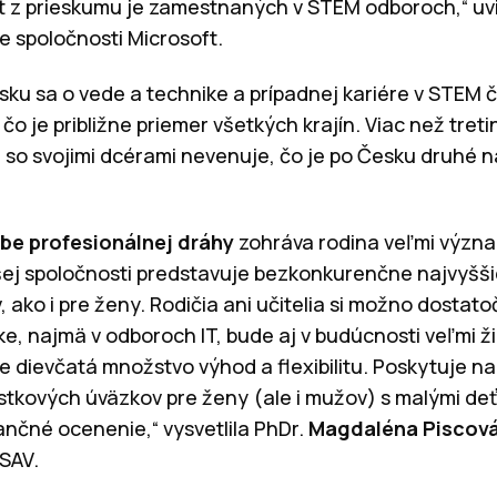
at z prieskumu je zamestnaných v STEM odboroch,“ uv
 spoločnosti Microsoft.
sku sa o vede a technike a prípadnej kariére v STEM 
čo je približne priemer všetkých krajín. Viac než tret
so svojimi dcérami nevenuje, čo je po Česku druhé na
ľbe profesionálnej dráhy
zohráva rodina veľmi význa
ašej spoločnosti predstavuje bezkonkurenčne najvyš
, ako i pre ženy. Rodičia ani učitelia si možno dosta
ke, najmä v odboroch IT, bude aj v budúcnosti veľmi ž
e dievčatá množstvo výhod a flexibilitu. Poskytuje n
tkových úväzkov pre ženy (ale i mužov) s malými de
nčné ocenenie,“ vysvetlila PhDr.
Magdaléna Piscová
SAV.