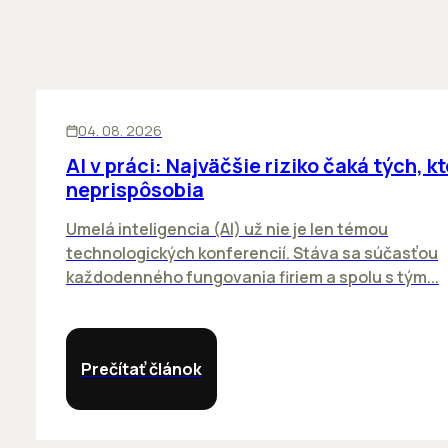
ĽUDIA
INOVÁCIE
04. 08. 2026
AI v práci: Najväčšie riziko čaká tých, kt
neprispôsobia
Umelá inteligencia (AI) už nie je len témou
technologických konferencií. Stáva sa súčasťou
každodenného fungovania firiem a spolu s tým...
Prečítať článok