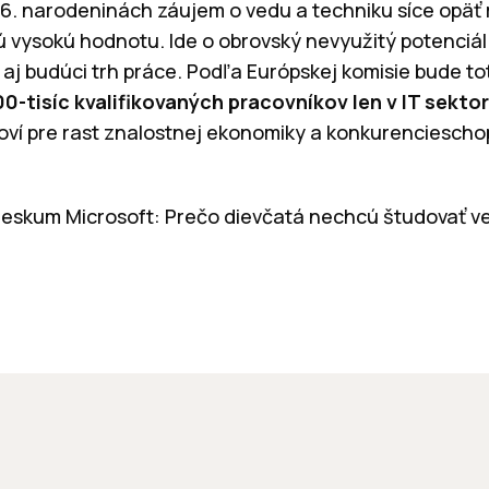
16. narodeninách záujem o vedu a techniku síce opäť r
 vysokú hodnotu. Ide o obrovský nevyužitý potenciál
aj budúci trh práce. Podľa Európskej komisie bude to
0-tisíc kvalifikovaných pracovníkov len v IT sektor
oví pre rast znalostnej ekonomiky a konkurenciescho
rieskum Microsoft: Prečo dievčatá nechcú študovať v