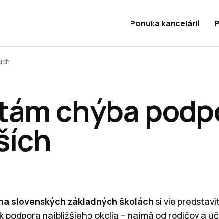
Ponuka kancelárií
P
ích
tám chýba podp
ších
na slovenských základných školách
si vie predstavi
 podpora najbližšieho okolia – najmä od rodičov a uči