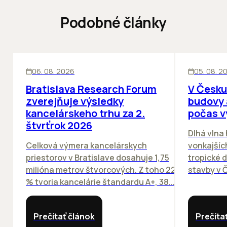
Podobné články
KANCELÁRIE
KANCELÁRIE
06. 08. 2026
05. 08. 2
Bratislava Research Forum
V Česku
zverejňuje výsledky
budovy 
kancelárskeho trhu za 2.
počas v
štvrťrok 2026
Dlhá vlna
Celková výmera kancelárskych
vonkajších
priestorov v Bratislave dosahuje 1,75
tropické dn
milióna metrov štvorcových. Z toho 22
stavby v Č
% tvoria kancelárie štandardu A+, 38...
Prečítať článok
Prečíta