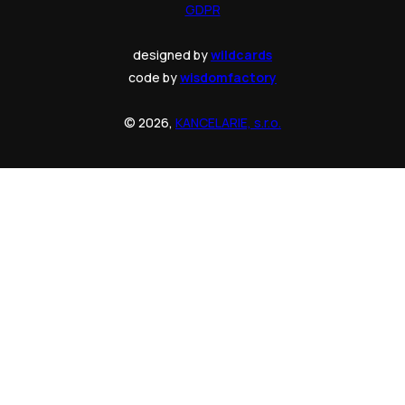
GDPR
designed by
wildcards
code by
wisdomfactory
© 2026,
KANCELARIE, s.r.o.