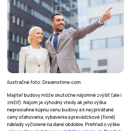
ilustračné foto: Dreamstime.com
Majiteľ budovy môže skutočne nájomné zvýšiť (ale i
znížiť). Nájom je výhodný vtedy ak jeho výška
nepresiahne kúpnu cenu budovy a k nej prirátané
ceny sťahovania, vybavenia a prevádzkové (fixné)
náklady vyčíslené na dané obdobie. Prehľad o výške