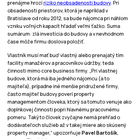
prenájme hrozí
riziko neobsadenosti budovy
. Pri
obsadenosti priestorov, ktorá je napríklad v
Bratislave od roku 2012, sa bude nájomca pri náhlom
vzniku voľných kapacít hľadať veľmi ťažko. Suma
sumárum: zlá investícia do budovy a v nevhodnom
čase môže firmu doslova položiť.
Vlastník musí mať buď vlastný alebo prenajatý tím
facility manažérov a pracovníkov údržby, teda
činnosti mimo core business firmy. „Pri vlastnej
budove, ktorá má iba jedného nájomcu (a to
majiteľa), prípadne iné menšie pridružené firmy,
často majiteľ budovy poverí property
managementom človeka, ktorý sa tomuto venuje ako
doplnkovej činnosti popri hlavnému pracovnému
pomeru. Takýto človek zvyčajne nemá prehľad o
dodávateľoch služieb až v takej miere ako skúsený
property manager,“ upozorňuje
Pavel Bartošík
,