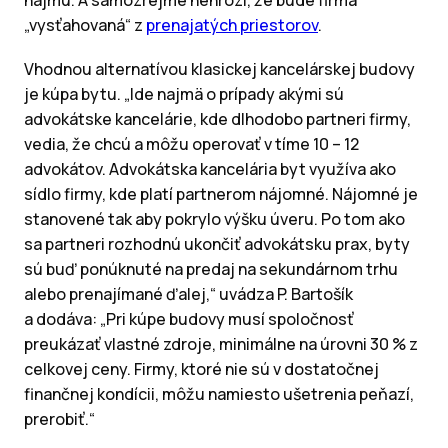
„vysťahovaná“ z
prenajatých priestorov
.
Vhodnou alternatívou klasickej kancelárskej budovy
je kúpa bytu. „Ide najmä o prípady akými sú
advokátske kancelárie, kde dlhodobo partneri firmy,
vedia, že chcú a môžu operovať v tíme 10 – 12
advokátov. Advokátska kancelária byt využíva ako
sídlo firmy, kde platí partnerom nájomné. Nájomné je
stanovené tak aby pokrylo výšku úveru. Po tom ako
sa partneri rozhodnú ukončiť advokátsku prax, byty
sú buď ponúknuté na predaj na sekundárnom trhu
alebo prenajímané ďalej,“ uvádza P. Bartošík
a dodáva: „Pri kúpe budovy musí spoločnosť
preukázať vlastné zdroje, minimálne na úrovni 30 % z
celkovej ceny. Firmy, ktoré nie sú v dostatočnej
finančnej kondícii, môžu namiesto ušetrenia peňazí,
prerobiť.“