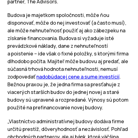
partner, The Advisors.
Budova je majetkom spoločnosti, môže ňou
disponovať, môže do nej investovať (a často musí),
ale môže nehnuteľnosť použiť aj ako zábezpeku na
získanie financovania. Budova si vyžaduje isté
prevádzkové náklady, dane z nehnuteľností
a poistenie – ide však o fixné položky, s ktorými firma
dlhodobo počíta. Majiteľ môže budovu aj predať, ale
súčasná trhová hodnota nehnuteľnosti, nemusí
zodpovedať
nadobúdacej cene a sume investícií
.
Bežnou praxou je, že jedna firma sa presťahuje z
viacerých starších budov do jednej novej a staré
budovy sú upravené a rozpredané. Výnosy sú potom
použité na prefinancovanie novej budovy.
„Vlastníctvo administratívnej budovy dodáva firme
určitú prestíž, dôveryhodnosť a nezávislosť. Pohľad
obchodných partnerov, ale aj bánk, ktoré väčšina