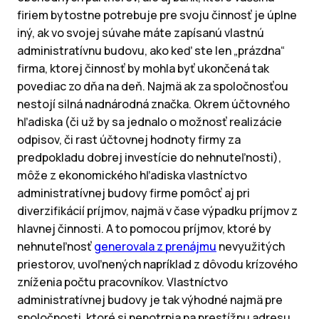
firiem bytostne potrebuje pre svoju činnosť je úplne
iný, ak vo svojej súvahe máte zapísanú vlastnú
administratívnu budovu, ako keď ste len „prázdna“
firma, ktorej činnosť by mohla byť ukončená tak
povediac zo dňa na deň. Najmä ak za spoločnosťou
nestojí silná nadnárodná značka. Okrem účtovného
hľadiska (či už by sa jednalo o možnosť realizácie
odpisov, či rast účtovnej hodnoty firmy za
predpokladu dobrej investície do nehnuteľnosti),
môže z ekonomického hľadiska vlastníctvo
administratívnej budovy firme pomôcť aj pri
diverzifikácií príjmov, najmä v čase výpadku príjmov z
hlavnej činnosti. A to pomocou príjmov, ktoré by
nehnuteľnosť
generovala z prenájmu
nevyužitých
priestorov, uvoľnených napríklad z dôvodu krízového
zníženia počtu pracovníkov. Vlastníctvo
administratívnej budovy je tak výhodné najmä pre
spoločnosti, ktoré si nepotrpia na prestížnu adresu,