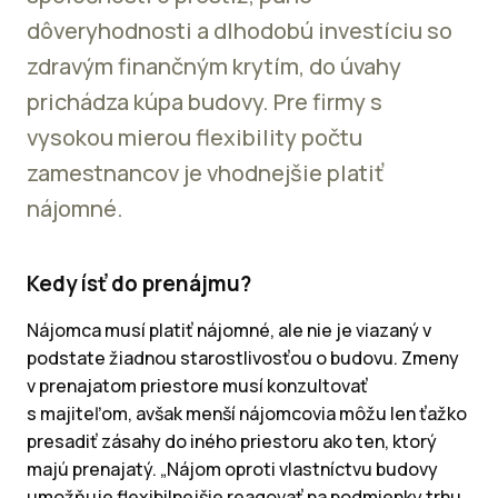
dôveryhodnosti a dlhodobú investíciu so
zdravým finančným krytím, do úvahy
prichádza kúpa budovy. Pre firmy s
vysokou mierou flexibility počtu
zamestnancov je vhodnejšie platiť
nájomné.
Kedy ísť do prenájmu?
Nájomca musí platiť nájomné, ale nie je viazaný v
podstate žiadnou starostlivosťou o budovu. Zmeny
v prenajatom priestore musí konzultovať
s majiteľom, avšak menší nájomcovia môžu len ťažko
presadiť zásahy do iného priestoru ako ten, ktorý
majú prenajatý. „Nájom oproti vlastníctvu budovy
umožňuje flexibilnejšie reagovať na podmienky trhu