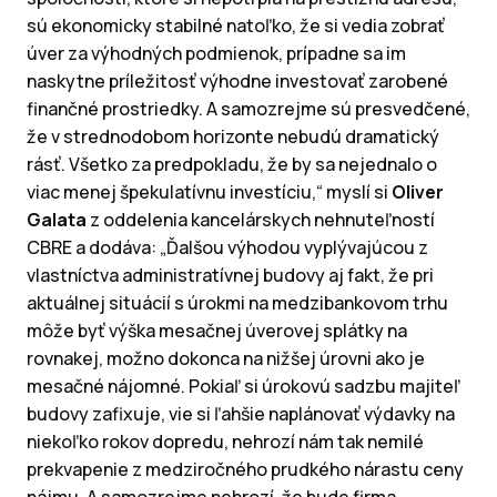
sú ekonomicky stabilné natoľko, že si vedia zobrať
úver za výhodných podmienok, prípadne sa im
naskytne príležitosť výhodne investovať zarobené
finančné prostriedky. A samozrejme sú presvedčené,
že v strednodobom horizonte nebudú dramatický
rásť. Všetko za predpokladu, že by sa nejednalo o
viac menej špekulatívnu investíciu,“ myslí si
Oliver
Galata
z oddelenia kancelárskych nehnuteľností
CBRE a dodáva: „Ďalšou výhodou vyplývajúcou z
vlastníctva administratívnej budovy aj fakt, že pri
aktuálnej situácií s úrokmi na medzibankovom trhu
môže byť výška mesačnej úverovej splátky na
rovnakej, možno dokonca na nižšej úrovni ako je
mesačné nájomné. Pokiaľ si úrokovú sadzbu majiteľ
budovy zafixuje, vie si ľahšie naplánovať výdavky na
niekoľko rokov dopredu, nehrozí nám tak nemilé
prekvapenie z medziročného prudkého nárastu ceny
nájmu. A samozrejme nehrozí, že bude firma