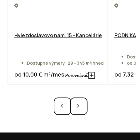
Hviezdoslavovo nám. 15 - Kancelárie
PODNIKAT
Dostu
Dostupné výmery: 29 - 345 m²
Ihneď
od 01
od 10,00 € m²/mes.
od 7,32 
Porovnávač