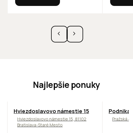
Najlepšie ponuky
ODPORÚČAME
ODPORÚČAM
Hviezdoslavovo námestie 15
Podnikat
Hviezdoslavovo námestie 15, 81102
Pražská 4,
Bratislava-Staré Mesto