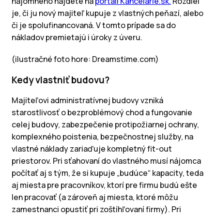
nájomného nájdete na
portáli Kancelarie.sk.
Rozdiel
je, či ju nový majiteľ kupuje z vlastných peňazí, alebo
či je spolufinancovaná. V tomto prípade sa do
nákladov premietajú i úroky z úveru.
(ilustračné foto hore: Dreamstime.com)
Kedy vlastniť budovu?
Majiteľovi administratívnej budovy vzniká
starostlivosť o bezproblémový chod a fungovanie
celej budovy, zabezpečenie protipožiarnej ochrany,
komplexného poistenia, bezpečnostnej služby, na
vlastné náklady zariaďuje kompletný fit-out
priestorov. Pri sťahovaní do vlastného musí nájomca
počítať aj s tým, že si kupuje „budúce“ kapacity, teda
aj miesta pre pracovníkov, ktorí pre firmu budú ešte
len pracovať (a zároveň aj miesta, ktoré môžu
zamestnanci opustiť pri zoštíhľovaní firmy). Pri