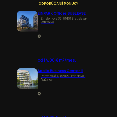
ODPORÚČANÉ PONUKY
EINPARK Offices SUBLEASE
Einsteinova 33, 85101 Bratislava-
Petržalka
od 14,00 € m²/mes.
Apollo Business Center II
Prievozská 4, 82109 Bratislava-
Ružinov