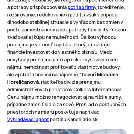
a potreby prispôsobovania
potrieb firmy
(predĺženie,
rozširovanie, redukovanie a pod.), avšak v prípade
dlhodobo stabilnej situácie s výhľadom bez zmien v
počte zamestnancov a bez potreby flexibility, možno
zvažovať aj kúpu nehnuteľnosti. Ďalšou výhodou
prenájmu je voľnosť kapitálu, ktorý umožňuje
financie investovať do vlastného biznisu. Medzi
nevýhody prenájmu patrí aj riziko zvyšovania cien
nájmu, nemožnosť profitovať z vlastníctva budovy,
ale aj strata financií na nájomné,“ hovorí
Michaela
Horeličanová
, riaditeľka divízie prenájmu
administratívnych priestorov Colliers International.
Cenu nájmu možno renegociovať aj na nižšie sumy,
prípadne zmeniť sídlo za nové. Prehľad o dostupných
priestoroch na mieru poskytuje napríklad
Vyhľadávací agent
portálu Kancelarie.sk.