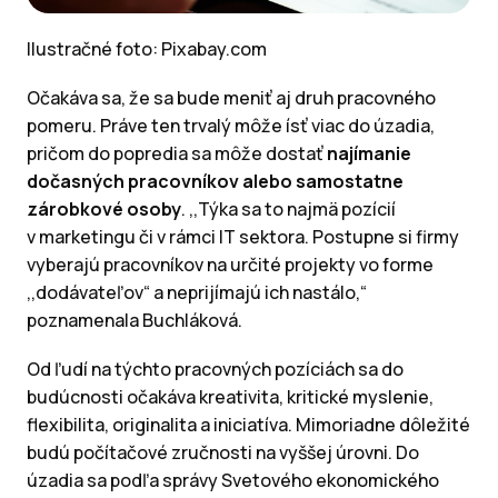
Ilustračné foto: Pixabay.com
Očakáva sa, že sa bude meniť aj druh pracovného
pomeru. Práve ten trvalý môže ísť viac do úzadia,
pričom do popredia sa môže dostať
najímanie
dočasných pracovníkov alebo samostatne
zárobkové osoby
. ,,Týka sa to najmä pozícií
v marketingu či v rámci IT sektora. Postupne si firmy
vyberajú pracovníkov na určité projekty vo forme
,,dodávateľov“ a neprijímajú ich nastálo,“
poznamenala Buchláková.
Od ľudí na týchto pracovných pozíciách sa do
budúcnosti očakáva kreativita, kritické myslenie,
flexibilita, originalita a iniciatíva. Mimoriadne dôležité
budú počítačové zručnosti na vyššej úrovni. Do
úzadia sa podľa správy Svetového ekonomického