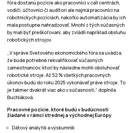
fóra dostanú pozície ako pracovníci v call centrách,
vodiči, účtovníci či audítori ale najmä pracovníci na
robotníckych pozíciách, nakoľko automatizácia by ich
mala postupne nahradzovať. Mnohí z tých súčasných
by mali byť preškoľovaní, aby zvládli napríklad obsluhu
robotických strojov.
,,V správe Svetového ekonomického fóra sa uvádza,
že bude potrebné rekvalifikovať súčasných
zamestnancov, ktorí by následne mohli obsluhovať
robotické stroje. Až 52 % všetkých pracovných
úkonov budú do roku 2025 vykonávať práve stroje. To
je takmer dvakrát viac ako v súčasnosti,“ doplnila
Buchláková.
Pracovné pozície, ktoré budú v budúcnosti
žiadané v rámci strednej a východnej Európy
Dátový analytik a výskumník