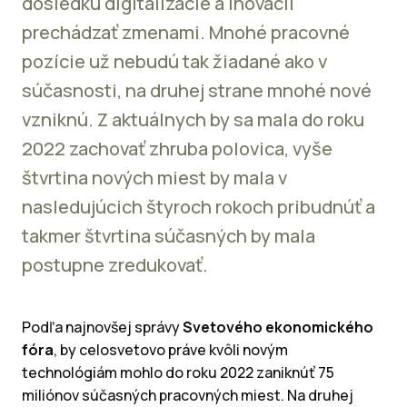
dôsledku digitalizácie a inovácií
prechádzať zmenami. Mnohé pracovné
pozície už nebudú tak žiadané ako v
súčasnosti, na druhej strane mnohé nové
vzniknú. Z aktuálnych by sa mala do roku
2022 zachovať zhruba polovica, vyše
štvrtina nových miest by mala v
nasledujúcich štyroch rokoch pribudnúť a
takmer štvrtina súčasných by mala
postupne zredukovať.
Podľa najnovšej správy
Svetového ekonomického
fóra
, by celosvetovo práve kvôli novým
technológiám mohlo do roku 2022 zaniknúť 75
miliónov súčasných pracovných miest. Na druhej