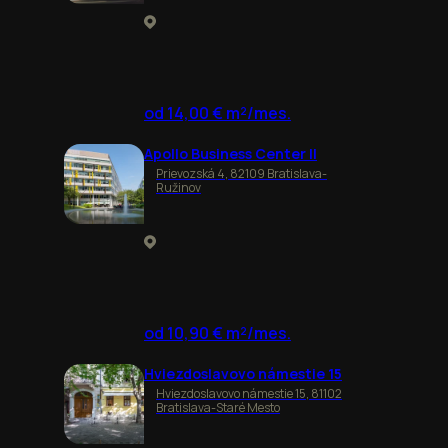
od 14,00 € m²/mes.
Apollo Business Center II
Prievozská 4, 82109 Bratislava-
Ružinov
od 10,90 € m²/mes.
Hviezdoslavovo námestie 15
Hviezdoslavovo námestie 15, 81102
Bratislava-Staré Mesto