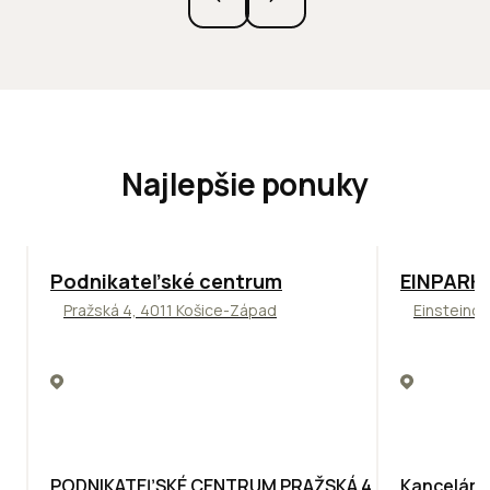
Najlepšie ponuky
ODPORÚČAME
TOP
ODPO
Podnikateľské centrum
EINPARK 
Pražská 4, 4011 Košice-Západ
Einsteinov
PODNIKATEĽSKÉ CENTRUM PRAŽSKÁ 4
Kancelárie