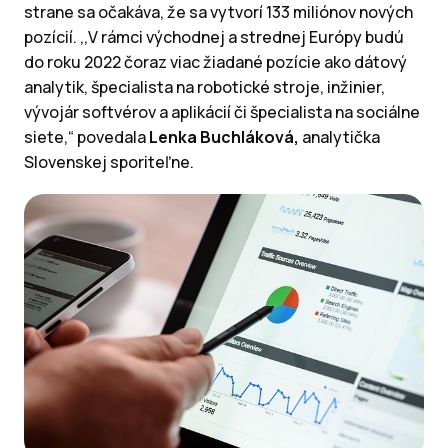
strane sa očakáva, že sa vytvorí 133 miliónov nových
pozícií. ,,V rámci východnej a strednej Európy budú
do roku 2022 čoraz viac žiadané pozície ako dátový
analytik, špecialista na robotické stroje, inžinier,
vývojár softvérov a aplikácií či špecialista na sociálne
siete,“ povedala
Lenka Buchláková,
analytička
Slovenskej sporiteľne.