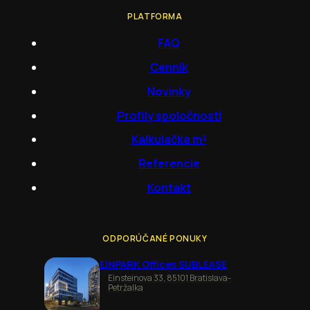
PLATFORMA
FAQ
Cenník
Novinky
Profily spoločností
Kalkulačka m²
Referencie
Kontakt
ODPORÚČANÉ PONUKY
EINPARK Offices SUBLEASE
Einsteinova 33, 85101 Bratislava-
Petržalka