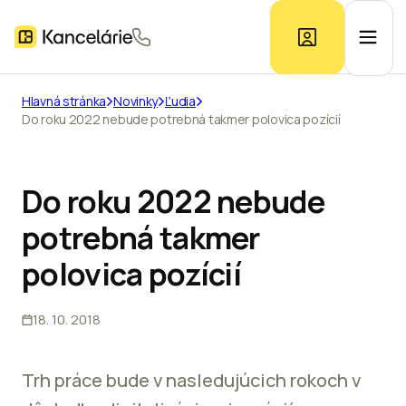
Hlavná stránka
Novinky
Ľudia
Do roku 2022 nebude potrebná takmer polovica pozícií
Ponuka kancelárií
Prieskum trhu
Do roku 2022 nebude
potrebná takmer
Kontakt
polovica pozícií
18. 10. 2018
Inzerát
Trh práce bude v nasledujúcich rokoch v