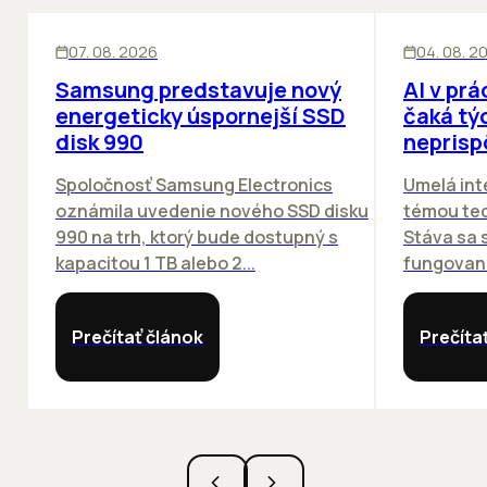
INOVÁCIE
ĽUDIA
INOV
07. 08. 2026
04. 08. 2
Samsung predstavuje nový
AI v prá
energeticky úspornejší SSD
čaká týc
disk 990
neprisp
Spoločnosť Samsung Electronics
Umelá inte
oznámila uvedenie nového SSD disku
témou tec
990 na trh, ktorý bude dostupný s
Stáva sa
kapacitou 1 TB alebo 2...
fungovania
Prečítať článok
Prečíta