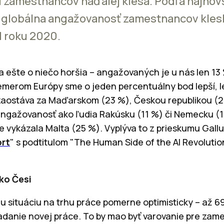
u zamestnancov naďalej klesá. Podľa najnov
 globálna angažovanosť zamestnancov klesl
d roku 2020.
ia ešte o niečo horšia – angažovaných je u nás len 1
emerom Európy sme o jeden percentuálny bod lepší, 
zaostáva za Maďarskom (23 %), Českou republikou (2
ngažovanosť ako ľudia Rakúsku (11 %) či Nemecku (
e vykázala Malta (25 %).
Vyplýva to z prieskumu Gallu
ort
" s podtitulom "The Human Side of the AI Revolutio
ko Česi
u situáciu na trhu práce pomerne optimisticky – až 6
adanie novej práce. To by mao byť varovanie pre zame