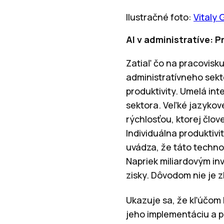
Ilustračné foto:
Vitaly 
AI v administratíve: P
Zatiaľ čo na pracovisku
administratívneho sekto
produktivity.
Umelá inte
sektora. Veľké jazykov
rýchlosťou, ktorej člo
Individuálna produktiv
uvádza, že táto technol
Napriek miliardovým in
zisky. Dôvodom nie je 
Ukazuje sa, že kľúčom k
jeho implementáciu a 