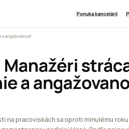
Ponuka kancelárií
P
ie a angažovanosť
: Manažéri strác
ie a angažovano
i na pracoviskách sa oproti minulému roku 