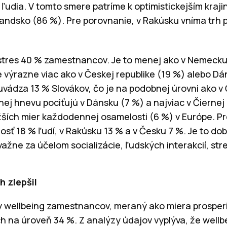
 ľudia.
V tomto smere patríme k optimistickejším kraj
landsko (86 %)
. Pre porovnanie, v Rakúsku vníma trh 
stres 40 % zamestnancov. Je to menej ako v Nemecku 
e výrazne viac ako v Českej republike (19 %) alebo Dá
ádza 13 % Slovákov, čo je na podobnej úrovni ako v 
ej hnevu pociťujú v Dánsku (7 %) a najviac v Čiernej
žších mier každodennej osamelosti (6 %) v Európe. Pr
losť 18 % ľudí, v Rakúsku 13 % a v Česku 7 %. Je to do
ažne za účelom socializácie, ľudských interakcií, str
h zlepšil
y wellbeing zamestnancov, meraný ako miera prosperity
ch na úroveň 34 %. Z analýzy údajov vyplýva, že wel