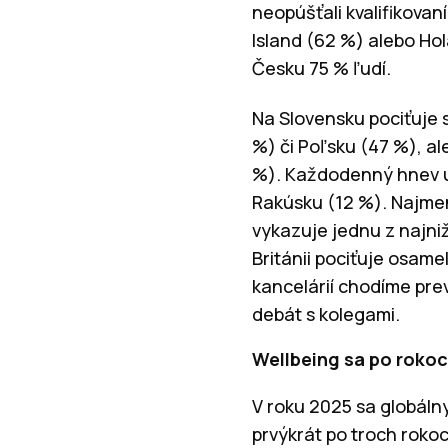
neopúšťali kvalifikovaní
Island (62 %) alebo Ho
Česku 75 % ľudí.
Na Slovensku pociťuje 
%) či Poľsku (47 %), al
%). Každodenný hnev uv
Rakúsku (12 %). Najmen
vykazuje jednu z najni
Británii pociťuje osame
kancelárií chodíme prev
debát s kolegami.
Wellbeing sa po rokoc
V roku 2025 sa globáln
prvýkrát po troch roko