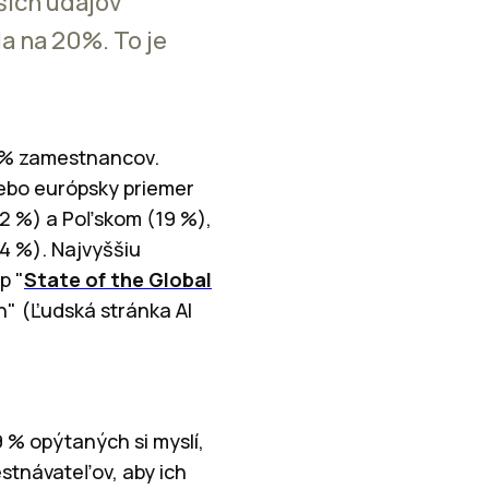
ších údajov
a na 20%. To je
3 % zamestnancov.
lebo európsky priemer
2 %) a Poľskom (19 %),
14 %).
Najvyššiu
p "
State of the Global
n" (Ľudská stránka AI
9 % opýtaných si myslí,
stnávateľov, aby ich