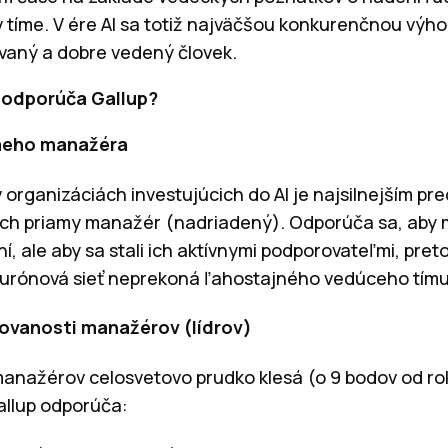
 tíme. V ére AI sa totiž najväčšou konkurenčnou výho
vaný a dobre vedený človek.
 odporúča Gallup?
ameho manažéra
 organizáciách investujúcich do AI je najsilnejším pred
ch priamy manažér (nadriadený). Odporúča sa, aby m
, ale aby sa stali ich aktívnymi podporovateľmi, pret
neurónová sieť neprekoná ľahostajného vedúceho tímu
žovanosti manažérov (lídrov)
nažérov celosvetovo prudko klesá (o 9 bodov od rok
Gallup odporúča: