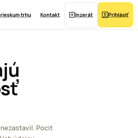
rieskum trhu
Kontakt
Inzerát
Prihlásiť
ajú
sť
nezastavil. Pocit