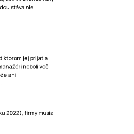
dou stáva nie
iktorom jej prijatia
anažéri neboli voči
ože ani
.
u 2022), firmy musia