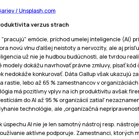
Gariev / Unsplash.com
roduktivita verzus strach
 "pracujú" emócie, príchod umelej inteligencie (AI) pr
ra novú vlnu ďalšej neistoty a nervozity, ale aj prísľu
ligencia už nie je hudbou budúcnosti, ale tvrdou real
é modely dokážu navrhovať právne zmluvy, písať kód 
vek nedokáže konkurovať. Dáta Gallup však ukazujú za
ita rastie, lebo až 65 % zamestnancov v organizáciác
ógia má pozitívny vplyv na ich produktivitu avšak fir
vestíciám do AI až 95 % organizácií zatiaľ nezazname
zlyhanie technológie, ale „organizačná nepripravenosť
 úspechu AI nie je len samotný nástroj resp. nástroje
používanie aktívne podporuje. Zamestnanci, ktorých 