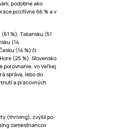
inám, podobne ako
práce pozitívne 66 % a v
(61 %), Taliansku (51
nsku (14
Česku (14 %) či
 Hore (25 %). Slovensko
e porovnanie, vo Veľkej
brá správa, lebo do
etnutí a pracovných
 (thriving), zvýšil po
lbeing zamestnancov