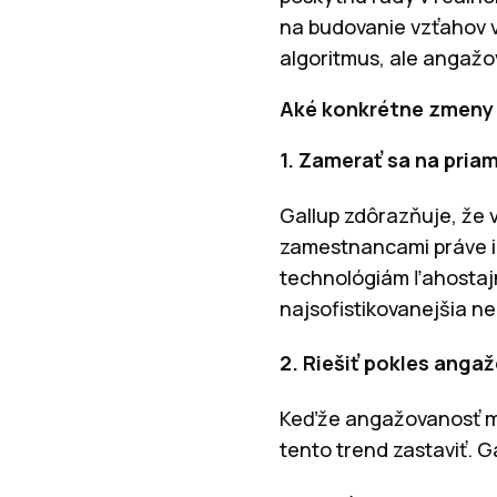
na budovanie vzťahov v
algoritmus, ale angažo
Aké konkrétne zmeny
1. Zamerať sa na pri
Gallup zdôrazňuje, že v
zamestnancami práve i
technológiám ľahostajní
najsofistikovanejšia 
2. Riešiť pokles anga
Keďže angažovanosť ma
tento trend zastaviť. 