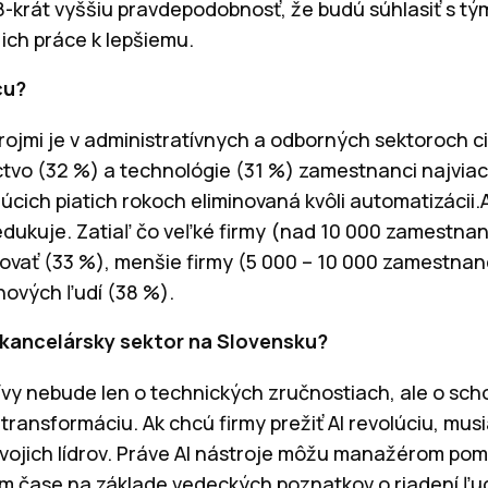
98-krát vyššiu pravdepodobnosť, že budú súhlasiť s tý
ich práce k lepšiemu.
cu?
rojmi je v administratívnych a odborných sektoroch ci
ctvo (32 %) a technológie (31 %) zamestnanci najviac
úcich piatich rokoch eliminovaná kvôli automatizácii.
edukuje. Zatiaľ čo veľké firmy (nad 10 000 zamestna
žovať (33 %), menšie firmy (5 000 – 10 000 zamestnan
ových ľudí (38 %).
 kancelársky sektor na Slovensku?
vy nebude len o technických zručnostiach, ale o sc
 transformáciu. Ak chcú firmy prežiť AI revolúciu, musi
vojich lídrov. Práve AI nástroje môžu manažérom pom
m čase na základe vedeckých poznatkov o riadení ľudí