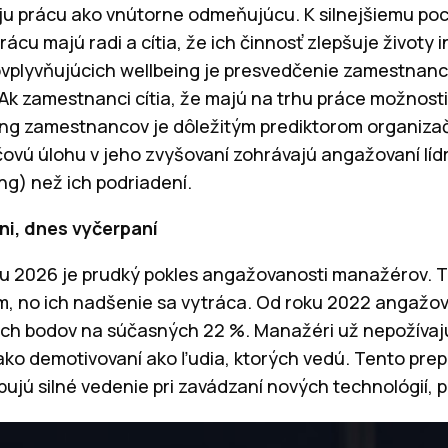
oju prácu ako vnútorne odmeňujúcu. K silnejšiemu poc
ácu majú radi a cítia, že ich činnosť zlepšuje životy 
 ovplyvňujúcich wellbeing je presvedčenie zamestnan
 Ak zamestnanci cítia, že majú na trhu práce možnosti 
ing zamestnancov je dôležitým prediktorom organizač
ovú úlohu v jeho zvyšovaní zohrávajú angažovaní lídri
ing) než ich podriadení.
ni, dnes vyčerpaní
 2026 je prudký pokles angažovanosti manažérov. Tí v
iem, no ich nadšenie sa vytráca. Od roku 2022 angaž
nych bodov na súčasných 22 %. Manažéri už nepožíva
ako demotivovaní ako ľudia, ktorých vedú. Tento prep
bujú silné vedenie pri zavádzaní nových technológií, 