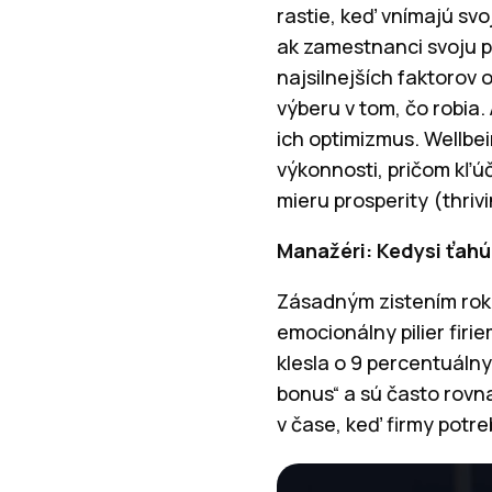
rastie, keď vnímajú sv
ak zamestnanci svoju pr
najsilnejších faktorov
výberu v tom, čo robia.
ich optimizmus.
Wellbe
výkonnosti, pričom kľúč
mieru prosperity (thriv
Manažéri: Kedysi ťahú
Zásadným zistením roku
emocionálny pilier fir
klesla o 9 percentuál
bonus“ a sú často rovn
v čase, keď firmy potre