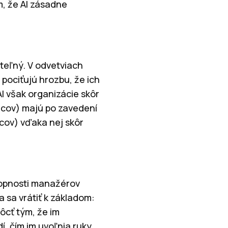
m, že AI zásadne
teľný. V odvetviach
 pociťujú hrozbu, že ich
AI však organizácie skôr
ncov) majú po zavedení
cov) vďaka nej skôr
hopnosti manažérov
a sa vrátiť k základom:
ôcť tým, že im
, čím im uvoľnia ruky