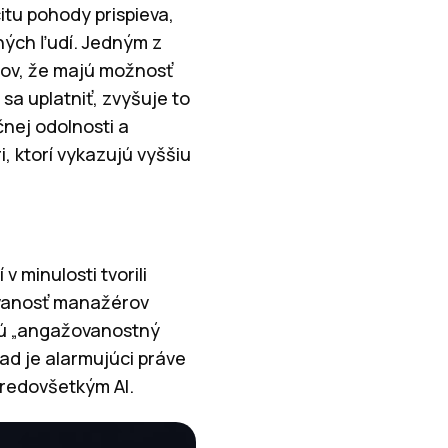
itu pohody prispieva,
iných ľudí. Jedným z
cov, že majú možnosť
sa uplatniť, zvyšuje to
nej odolnosti a
, ktorí vykazujú vyššiu
 minulosti tvorili
ovanosť manažérov
jú „angažovanostný
ad je alarmujúci práve
predovšetkým AI.