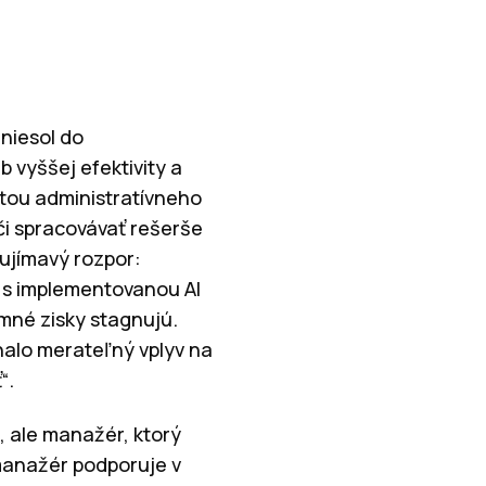
iniesol do
b vyššej efektivity a
itou administratívneho
či spracovávať rešerše
ujímavý rozpor:
h s implementovanou AI
emné zisky stagnujú.
nalo merateľný vplyv na
“.
, ale manažér, ktorý
manažér podporuje v