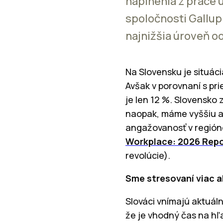
naplnenia z práce 
spoločnosti Gallup
najnižšia úroveň o
Na Slovensku je situác
Avšak v
porovnaní s pri
je len 12 %.
Slovensko 
n
aopak, máme vyššiu a
angažovanosť v región
Workplace: 2026 Rep
revolúcie).
Sme stresovaní viac a
Slováci vnímajú aktuáln
že je vhodný čas na hľ