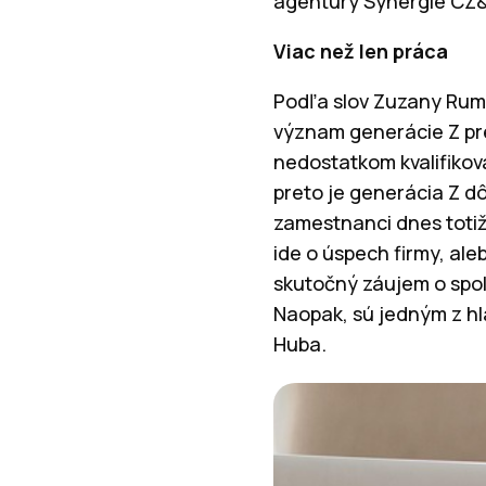
agentúry Synergie CZ
Viac než len práca
Podľa slov Zuzany Rum
význam generácie Z pre
nedostatkom kvalifikova
preto je generácia Z dô
zamestnanci dnes totiž
ide o úspech firmy, ale
skutočný záujem o spol
Naopak, sú jedným z hl
Huba.