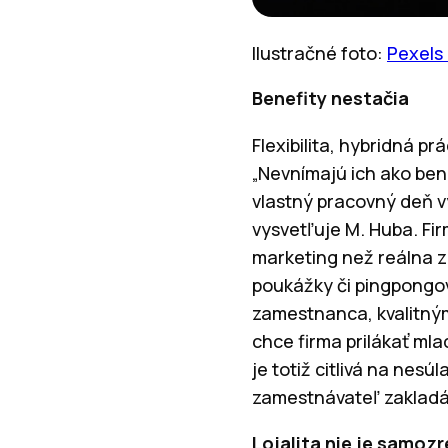
Ilustračné foto:
Pexels
Benefity nestačia
Flexibilita, hybridná 
„Nevnímajú ich ako ben
vlastný pracovný deň v
vysvetľuje M. Huba. Fir
marketing než reálna z
poukážky či pingpongov
zamestnanca, kvalitný
chce firma prilákať mla
je totiž citlivá na nesú
zamestnávateľ zakladá n
Lojalita nie je samoz