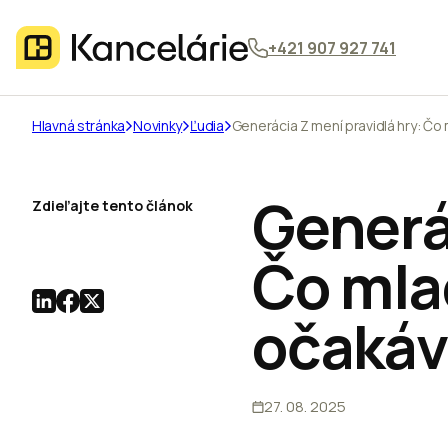
+421 907 927 741
Hlavná stránka
Novinky
Ľudia
Generácia Z mení pravidlá hry: Čo
Generác
Zdieľajte tento článok
Čo mla
očakáv
27. 08. 2025