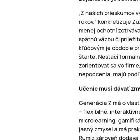
„Z našich prieskumov v
rokov,“ konkretizuje Zu
menej ochotní zotrváva
spätnú väzbu či príleži
kľúčovým je obdobie pr
štarte. Nestačí formál
zorientovať sa vo firme
nepodcenia, majú podľa
Učenie musí dávať zm
Generácia Z má o vlast
– flexibilné, interaktív
microlearning, gamifiká
jasný zmysel a má prak
Rumiz zároveň dodáva, ž