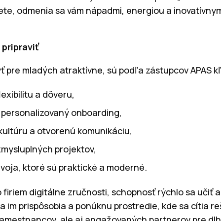
ete, odmenia sa vám nápadmi, energiou a inovatívnym
pripraviť
yť pre mladých atraktívne, sú podľa zástupcov APAS k
xibilitu a dôveru,
 personalizovaný onboarding,
kultúru a otvorenú komunikáciu,
mysluplných projektov,
zvoja, ktoré sú praktické a moderné.
firiem digitálne zručnosti, schopnosť rýchlo sa učiť a
sa im prispôsobia a ponúknu prostredie, kde sa cítia r
zamestnancov, ale aj angažovaných partnerov pre dlh