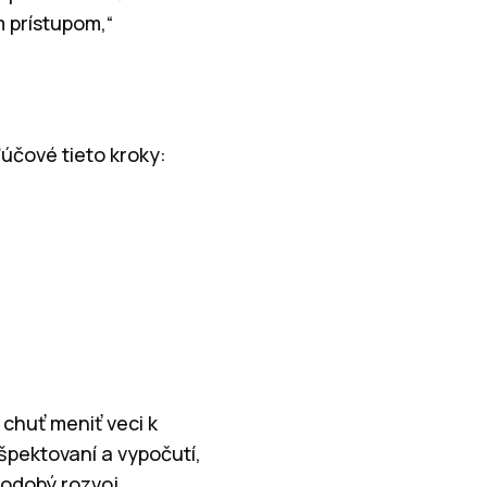
 prístupom,“
ľúčové tieto kroky:
 chuť meniť veci k
ešpektovaní a vypočutí,
odobý rozvoj.