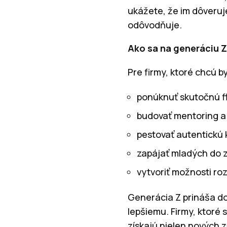
ukážete, že im dôveruj
odôvodňuje.
Ako sa na generáciu Z 
Pre firmy, ktoré chcú b
ponúknuť skutočnú fle
budovať mentoring a
pestovať autentickú 
zapájať mladých do z
vytvoriť možnosti ro
Generácia Z prináša do 
lepšiemu. Firmy, ktoré 
získajú nielen nových 