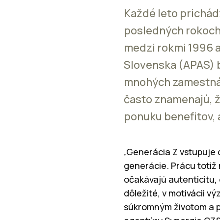
Každé leto prichád
posledných rokoch 
medzi rokmi 1996 a
Slovenska (APAS) b
mnohých zamestnávat
často znamenajú, ž
ponuku benefitov, 
„Generácia Z vstupuje
generácie. Prácu totiž 
očakávajú autenticitu,
dôležité, v motivácii 
súkromným životom a prí