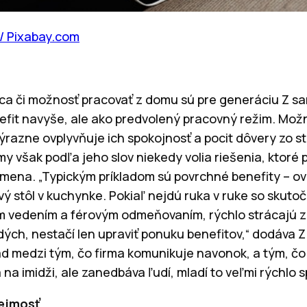
 / Pixabay.com
práca či možnosť pracovať z domu sú pre generáciu Z 
efit navyše, ale ako predvolený pracovný režim. Mož
ýrazne ovplyvňuje ich spokojnosť a pocit dôvery zo 
my však podľa jeho slov niekedy volia riešenia, ktoré 
mena. „Typickým príkladom sú povrchné benefity – o
ý stôl v kuchynke. Pokiaľ nejdú ruka v ruke so skutoč
m vedením a férovým odmeňovaním, rýchlo strácajú zm
dých, nestačí len upraviť ponuku benefitov,“ dodáva Z
lad medzi tým, čo firma komunikuje navonok, a tým, čo s
a imidži, ale zanedbáva ľudí, mladí to veľmi rýchlo 
rejmosť