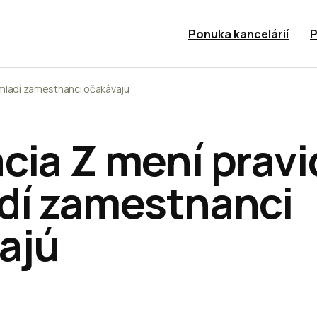
Ponuka kancelárií
P
 mladí zamestnanci očakávajú
ia Z mení pravid
dí zamestnanci
ajú