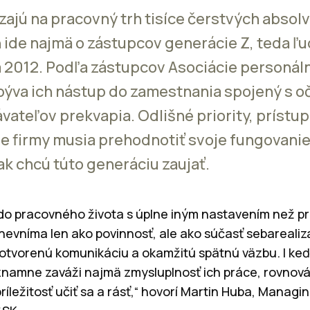
zajú na pracovný trh tisíce čerstvých absolv
ide najmä o zástupcov generácie Z, teda ľ
 2012. Podľa zástupcov Asociácie personál
ýva ich nástup do zamestnania spojený s o
eľov prekvapia. Odlišné priority, prístup k
e firmy musia prehodnotiť svoje fungovanie
ak chcú túto generáciu zaujať.
 do pracovného života s úplne iným nastavením než 
nevníma len ako povinnosť, ale ako súčasť sebarealizá
 otvorenú komunikáciu a okamžitú spätnú väzbu. I keď
významne zaváži najmä zmysluplnosť ich práce, rovno
ležitosť učiť sa a rásť,“ hovorí Martin Huba, Managi