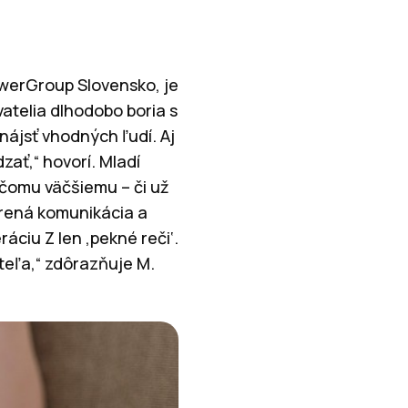
werGroup Slovensko, je
atelia dlhodobo boria s
 nájsť vhodných ľudí. Aj
zať,“ hovorí. Mladí
ečomu väčšiemu – či už
vorená komunikácia a
ciu Z len ‚pekné reči‘.
teľa,“ zdôrazňuje M.