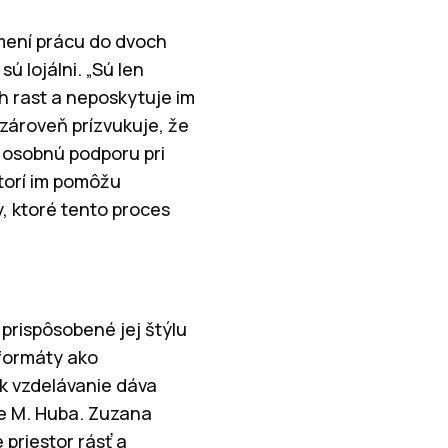
 mení prácu do dvoch
ú lojálni. „Sú len
h rast a neposkytuje im
 zároveň prízvukuje, že
 osobnú podporu pri
ktorí im pomôžu
y, ktoré tento proces
prispôsobené jej štýlu
ú formáty ako
Ak vzdelávanie dáva
je M. Huba. Zuzana
 priestor rásť a