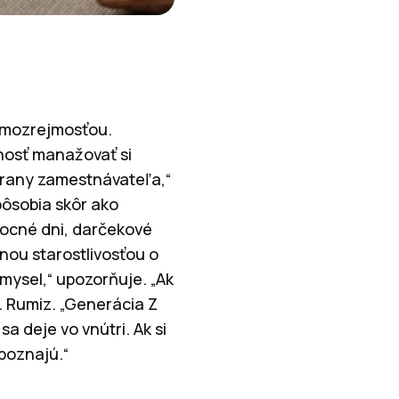
samozrejmosťou.
nosť manažovať si
strany zamestnávateľa,“
pôsobia skôr ako
vocné dni, darčekové
nou starostlivosťou o
ysel,“ upozorňuje. „Ak
. Rumiz. „Generácia Z
a deje vo vnútri. Ak si
spoznajú.“