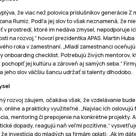
yplýva, že viac než polovica príslušníkov generácie Z
zana Rumiz. Podľa jej slov to však neznamená, že nie s
ť v prostredí, ktoré im nedáva zmysel, nepodporuje ic
tosti na rozvoj,“ hovorí prezidentka APAS. Martin Huba
vého roka v zamestnaní. „Mladí zamestnanci oceňujú
ny onboarding checklist. Potrebujú živých mentorov, 
, pochopiť jej kultúru a zároveň aj samých seba.“ Firm
 jeho slov väčšiu šancu udržať si talenty dlhodobo.
ysel
ný rozvoj záujem, očakáva však, že vzdelávanie bude 
ne, online a prakticky využiteľné. „Najviac ich oslovuj
cia, mentoring či prepojenie na konkrétne projekty. 
tické dopady, reagujú naň veľmi pozitívne,“ vysvetľu
e investícia do mladých sa firmám oplatí: „Ak im dáte