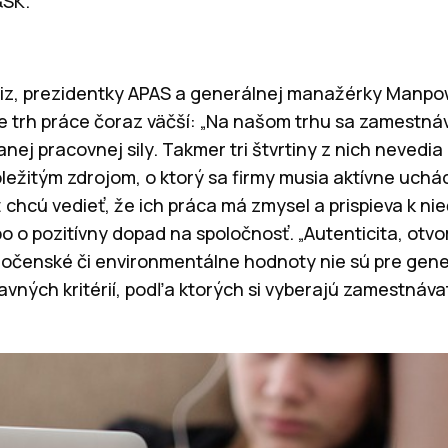
&SK.
iz, prezidentky APAS a generálnej manažérky Manpo
 trh práce čoraz väčší: „Na našom trhu sa zamestnáv
nej pracovnej sily. Takmer tri štvrtiny z nich nevedia
ležitým zdrojom, o ktorý sa firmy musia aktívne uchád
 chcú vedieť, že ich práca má zmysel a prispieva k ni
bo o pozitívny dopad na spoločnosť. „Autenticita, ot
očenské či environmentálne hodnoty nie sú pre generá
avných kritérií, podľa ktorých si vyberajú zamestnáva