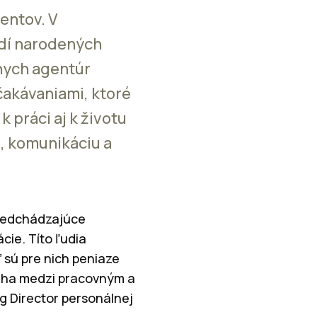
entov. V
udí narodených
nych agentúr
čakávaniami, ktoré
 práci aj k životu
, komunikáciu a
predchádzajúce
cie. Títo ľudia
 sú pre nich peniaze
váha medzi pracovným a
ng Director personálnej