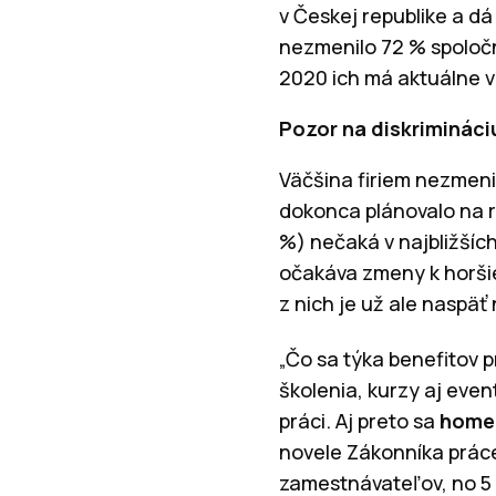
v Českej republike a d
nezmenilo 72 % spoločn
2020 ich má aktuálne v 
Pozor na diskriminác
Väčšina firiem nezmeni
dokonca plánovalo na r
%) nečaká v najbližšíc
očakáva zmeny k horšie
z nich je už ale naspäť
„Čo sa týka benefitov 
školenia, kurzy aj even
práci. Aj preto sa
home 
novele Zákonníka práce
zamestnávateľov, no 5 