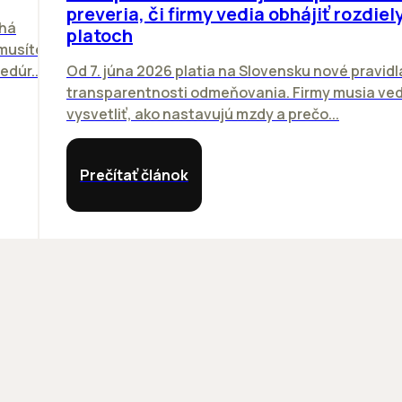
preveria, či firmy vedia obhájiť rozdiely
chá
platoch
emusíte
dúr...
Od 7. júna 2026 platia na Slovensku nové pravidl
transparentnosti odmeňovania. Firmy musia ved
vysvetliť, ako nastavujú mzdy a prečo...
Prečítať článok