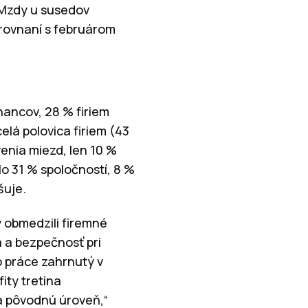
. Mzdy u susedov
orovnaní s februárom
nancov, 28 % firiem
lá polovica firiem (43
enia miezd, len 10 %
o 31 % spoločností, 8 %
šuje.
y obmedzili firemné
a a bezpečnosť pri
b práce zahrnutý v
ity tretina
a pôvodnú úroveň,“