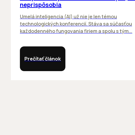
neprispôsobia
Umelá inteligencia (AI) už nie je len témou
technologických konferencií. Stáva sa súčasťou
každodenného fungovania firiem a spolu s tým...
Prečítať článok