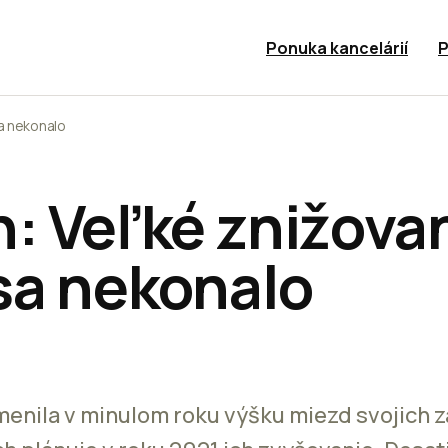
Ponuka kancelárií
P
sa nekonalo
n: Veľké znižova
sa nekonalo
menila v minulom roku výšku miezd svojich