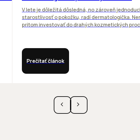
V lete je dôležitá dôsledná, no zároveň jednodu
starostlivosť o pokožku, radí dermatologička. N
pritom investovať do drahých kozmetických proce
Prečítať článok