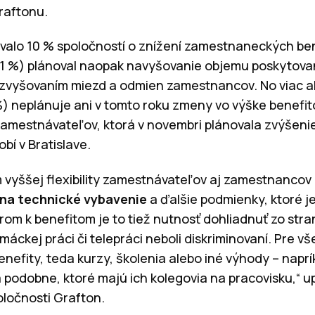
raftonu.
valo 10 % spoločností o znížení zamestnaneckých ben
(11 %) plánoval naopak navyšovanie objemu poskytova
o zvyšovaním miezd a odmien zamestnancov. No viac a
) neplánuje ani v tomto roku zmeny vo výške benefit
amestnávateľov, ktorá v novembri plánovala zvýšeni
bí v Bratislave.
 vyššej flexibility zamestnávateľov aj zamestnancov 
 na technické vybavenie
a ďalšie podmienky, ktoré je
om k benefitom je to tiež nutnosť dohliadnuť zo str
ckej práci či telepráci neboli diskriminovaní. Pre vš
nefity, teda kurzy, školenia alebo iné výhody – naprík
podobne, ktoré majú ich kolegovia na pracovisku,“ u
oločnosti Grafton.