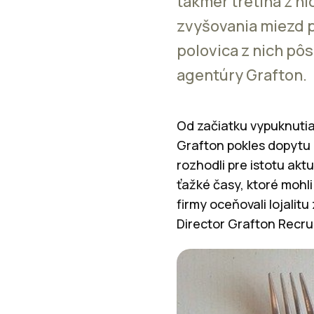
takmer tretina z ni
zvyšovania miezd p
polovica z nich pôs
agentúry Grafton.
Od začiatku vypuknuti
Grafton pokles dopytu
rozhodli pre istotu akt
ťažké časy, ktoré mohl
firmy oceňovali lojali
Director Grafton Recru