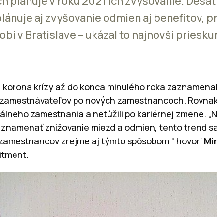
ch plánuje v roku 2021 ich zvyšovanie. Desat
lánuje aj zvyšovanie odmien aj benefitov, p
obí v Bratislave – ukázal to najnovší priesk
a korona krízy až do konca minulého roka zaznamena
 zamestnávateľov po nových zamestnancoch. Rovnako
uálneho zamestnania a netúžili po kariérnej zmene. „N
i znamenať znižovanie miezd a odmien, tento trend sa
tu zamestnancov zrejme aj týmto spôsobom,“ hovorí
Mi
itment.