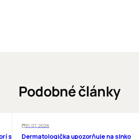
Podobné články
ĽUDIA
31. 07. 2026
orí sa
Dermatologička upozorňuje na slnko