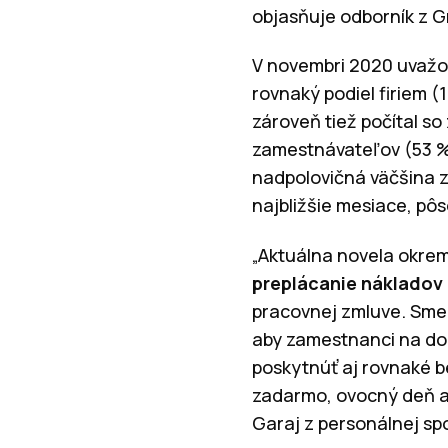
objasňuje odborník z G
V novembri 2020 uvažo
rovnaký podiel firiem 
zároveň tiež počítal s
zamestnávateľov (53 %
nadpolovičná väčšina z
najbližšie mesiace, pôso
„Aktuálna novela okrem
preplácanie nákladov
pracovnej zmluve. Smer
aby zamestnanci na domá
poskytnúť aj rovnaké be
zadarmo, ovocný deň a 
Garaj z personálnej sp