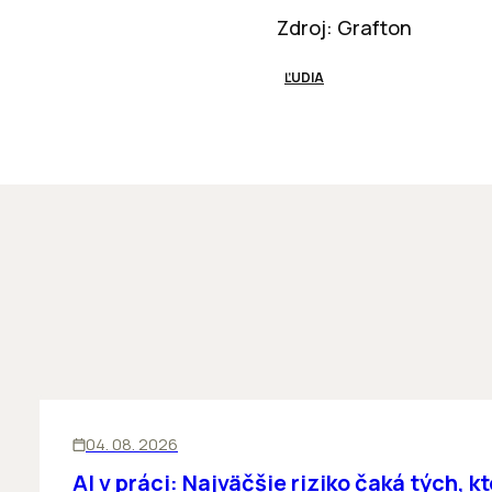
Zdroj: Grafton
ĽUDIA
ĽUDIA
INOVÁCIE
04. 08. 2026
AI v práci: Najväčšie riziko čaká tých, kt