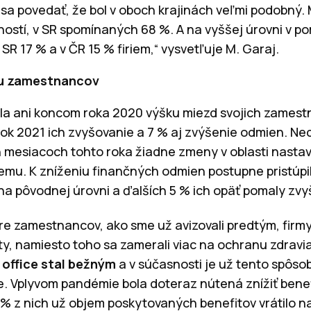
á sa povedať, že bol v oboch krajinách veľmi podobný
ostí, v SR spomínaných 68 %. A na vyššej úrovni v p
SR 17 % a v ČR 15 % firiem,“ vysvetľuje M. Garaj.
iu zamestnancov
la ani koncom roka 2020 výšku miezd svojich zamest
ok 2021 ich zvyšovanie a 7 % aj zvýšenie odmien. Nece
h mesiacoch tohto roka žiadne zmeny v oblasti nastav
mu. K zníženiu finančných odmien postupne pristúpil
 na pôvodnej úrovni a ďalších 5 % ich opäť pomaly zvy
pre zamestnancov, ako sme už avizovali predtým, firm
ty, namiesto toho sa zamerali viac na ochranu zdravi
office stal bežným
a v súčasnosti je už tento spôso
. Vplyvom pandémie bola doteraz nútená znížiť benef
% z nich už objem poskytovaných benefitov vrátilo n