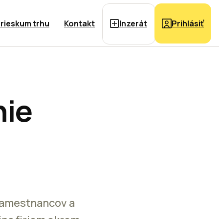
rieskum trhu
Kontakt
Inzerát
Prihlásiť
nie
 zamestnancov a