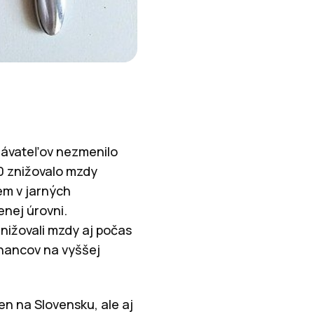
návateľov nezmenilo
0 znižovalo mzdy
em v jarných
enej úrovni.
nižovali mzdy aj počas
nancov na vyššej
en na Slovensku, ale aj