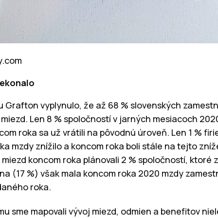
ay.com
nekonalo
u Grafton vyplynulo, že až 68 % slovenských zamest
miezd. Len 8 % spoločností v jarných mesiacoch 202
om roka sa už vrátili na pôvodnú úroveň. Len 1 % firi
 mzdy znížilo a koncom roka boli stále na tejto zníž
 miezd koncom roka plánovali 2 % spoločností, ktoré z
ina (17 %) však mala koncom roka 2020 mzdy zamest
 daného roka.
mu sme mapovali vývoj miezd, odmien a benefitov niel