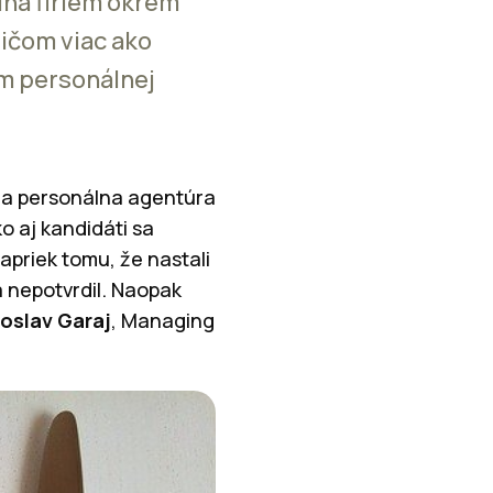
ina firiem okrem
ričom viac ako
um personálnej
la personálna agentúra
 aj kandidáti sa
apriek tomu, že nastali
 nepotvrdil. Naopak
roslav Garaj
, Managing