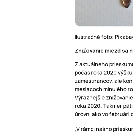
Ilustračné foto: Pixab
Znižovanie miezd sa 
Z aktuálneho prieskum
počas roka 2020 výšku 
zamestnancov, ale konc
mesiacoch minulého roka
Výraznejšie znižovanie
roka 2020. Takmer pät
úrovni ako vo februári
„V rámci nášho priesku