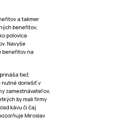
efitov a takmer
ných benefitov,
ko polovica
ov. Navyše
e benefitov na
prináša tiež
 nutné doriešiť v
any zamestnávateľov,
etkých by mali firmy
lad kávu či čaj
pozorňuje Miroslav