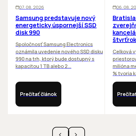
INOVÁCIE
KANCELÁRIE
07. 08. 2026
06. 08. 2
Samsung predstavuje nový
Bratisl
energeticky úspornejší SSD
zverejň
disk 990
kancelá
štvrťro
Spoločnosť Samsung Electronics
oznámila uvedenie nového SSD disku
Celková v
990 na trh, ktorý bude dostupný s
priestorov
kapacitou 1 TB alebo 2...
milióna m
% tvoria k
Prečítať článok
Prečíta