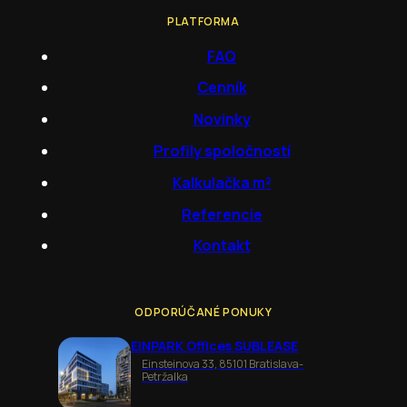
PLATFORMA
FAQ
Cenník
Novinky
Profily spoločností
Kalkulačka m²
Referencie
Kontakt
ODPORÚČANÉ PONUKY
EINPARK Offices SUBLEASE
Einsteinova 33, 85101 Bratislava-
Petržalka