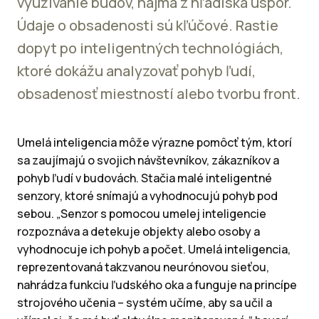
využívanie budov, najmä z hľadiska úspor.
Údaje o obsadenosti sú kľúčové. Rastie
dopyt po inteligentných technológiách,
ktoré dokážu analyzovať pohyb ľudí,
obsadenosť miestností alebo tvorbu front.
Umelá inteligencia môže výrazne pomôcť tým, ktorí
sa zaujímajú o svojich návštevníkov, zákazníkov a
pohyb ľudí v budovách. Stačia malé inteligentné
senzory, ktoré snímajú a vyhodnocujú pohyb pod
sebou. „Senzor s pomocou umelej inteligencie
rozpoznáva a detekuje objekty alebo osoby a
vyhodnocuje ich pohyb a počet. Umelá inteligencia,
reprezentovaná takzvanou neurónovou sieťou,
nahrádza funkciu ľudského oka a funguje na princípe
strojového učenia – systém učíme, aby sa učil a