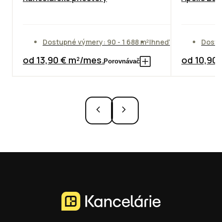
Dostupné výmery: 90 - 1 688 m²
Ihneď
Dostu
od 13,90 € m²/mes.
od 10,90
Porovnávač