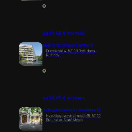
od 14,00 € m²/mes.
Apollo Business Center II
Prievozská 4, 82109 Bratislava-
Ružinov
od 10,90 € m²/mes.
Hviezdoslavovo námestie 15
Hviezdoslavovo námestie 15, 81102
Bratislava-Staré Mesto