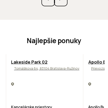
Najlepšie ponuky
ODPORÚČAME
TOP
NOVIN
Lakeside Park 02
Apollo Bu
Tomášikova 64, 83104 Bratislava-Ružinov
Prievozská
Kancelárske priestory
Apollo Bus