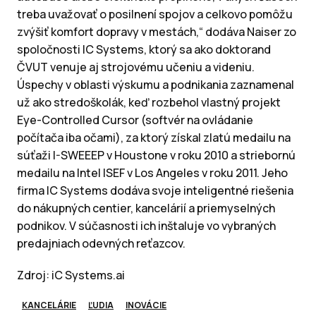
treba uvažovať o posilnení spojov a celkovo pomôžu
zvýšiť komfort dopravy v mestách,“ dodáva Naiser zo
spoločnosti IC Systems, ktorý sa ako doktorand
ČVUT venuje aj strojovému učeniu a videniu.
Úspechy v oblasti výskumu a podnikania zaznamenal
už ako stredoškolák, keď rozbehol vlastný projekt
Eye-Controlled Cursor (softvér na ovládanie
počítača iba očami), za ktorý získal zlatú medailu na
súťaži I-SWEEEP v Houstone v roku 2010 a striebornú
medailu na Intel ISEF v Los Angeles v roku 2011. Jeho
firma IC Systems dodáva svoje inteligentné riešenia
do nákupných centier, kancelárií a priemyselných
podnikov. V súčasnosti ich inštaluje vo vybraných
predajniach odevných reťazcov.
Zdroj: iC Systems.ai
KANCELÁRIE
ĽUDIA
INOVÁCIE