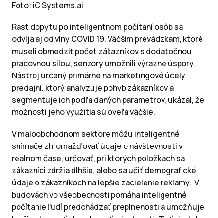
Foto: iC Systems.ai
Rast dopytu po inteligentnom počítaní osôb sa
odvíja aj od vlny COVID 19. Väčším prevádzkam, ktoré
museli obmedziť počet zákazníkov s dodatočnou
pracovnou silou, senzory umožnili výrazné úspory.
Nástroj určený primárne na marketingové účely
predajní, ktorý analyzuje pohyb zákazníkov a
segmentuje ich podľa daných parametrov, ukázal, že
možnosti jeho využitia sú oveľa väčšie.
V maloobchodnom sektore môžu inteligentné
snímače zhromažďovať údaje o návštevnosti v
reálnom čase, určovať, pri ktorých položkách sa
zákazníci zdržia dlhšie, alebo sa učiť demografické
údaje o zákazníkoch na lepšie zacielenie reklamy. V
budovách vo všeobecnosti pomáha inteligentné
počítanie ľudí predchádzať preplnenosti a umožňuje