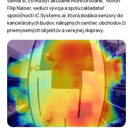
všímal si, čo má byť aktuálne monitorované,“ hovorí
Filip Naiser, vedúci vývoja a spoluzakladateľ
spoločnosti iC Systems.ai, ktorá dodáva senzory do
kancelárskych budov, nákupných centier, obchodov či
priemyselných objektov a verejnej dopravy.