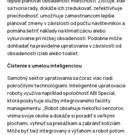
lepšie plánovať obsadenosť miestností. Zisťuje, kde
sa tvoria rady, dokáže ich zredukovať, zefektívňuje
priechodnosť, umožňuje zamestnancom lepšie
plánovať zmeny v závislosti od počtu návštevníkov a
pomáha šetriť náklady na klimatizáciu alebo
vykurovanie pri nízkej obsadenosti. Podobne môže
dohliadať na pravidelné upratovanie v závislosti od
obsadenosti izieb alebo toaliet.
Čistenie s umelou inteligenciou
Samotný sektor upratovania sa čoraz viac riadi
pokročilými technológiami. Inteligentné upratovacie
roboty využíva napríklad spoločnosť ABI Special,
ktorá poskytuje služby integrovaného facility
managementu. „Robot obsahuje niekoľko senzorov,
vníma svoje okolie a dokáže si poradiť s veľkými
plochami, vyhnúť sa prekážkam a zabrániť kolíziám.
Môže byť tiež integrovaný s výťahom a robot potom