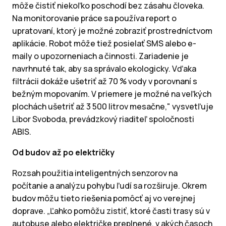
môže čistiť niekoľko poschodí bez zásahu človeka.
Na monitorovanie práce sa používa report o
upratovaní, ktorý je možné zobraziť prostredníctvom
aplikácie. Robot môže tiež posielať SMS alebo e-
maily o upozorneniach a činnosti. Zariadenie je
navrhnuté tak, aby sa správalo ekologicky. Vďaka
filtrácii dokáže ušetriť až 70 % vody v porovnaní s
bežným mopovaním. V priemere je možné na veľkých
plochách ušetriť až 3 500 litrov mesačne," vysvetľuje
Libor Svoboda, prevádzkový riaditeľ spoločnosti
ABIS.
Od budov až po električky
Rozsah použitia inteligentných senzorov na
počítanie a analýzu pohybu ľudí sa rozširuje. Okrem
budov môžu tieto riešenia pomôcť aj vo verejnej
doprave. „Ľahko pomôžu zistiť, ktoré časti trasy sú v
autobuse alebo električke preplnené, v akých časoch