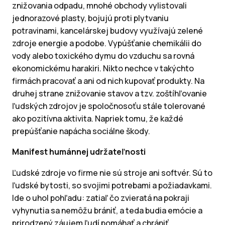
znižovania odpadu, mnohé obchody vylistovali
jednorazové plasty, bojujú proti plytvaniu
potravinami, kancelárskej budovy využívajú zelené
zdroje energie a podobe. Vypúšťanie chemikálii do
vody alebo toxického dymu do vzduchu sa rovná
ekonomickému harakiri. Nikto nechce v takýchto
firmách pracovať a ani od nich kupovať produkty. Na
druhej strane znižovanie stavov a tzv. zoštíhľovanie
ľudských zdrojov je spoločnosoťu stále tolerované
ako pozitívna aktivita. Napriek tomu, že každé
prepúšťanie napácha sociálne škody.
Manifest humánnej udržateľnosti
Ľudské zdroje vo firme nie sú stroje ani softvér. Sú to
ľudské bytosti, so svojimi potrebami a požiadavkami.
Ide o uhol pohľadu: zatiaľ čo zvieratá na pokraji
vyhynutia sa nemôžu brániť, a teda budia emócie a
prirodzený záujem ľudí pomáhať a chrániť,