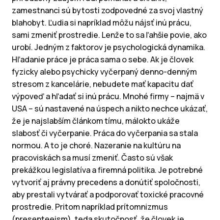
zamestnanci sú bytosti zodpovedné za svoj vlastný
blahobyt. Ľudia si napríklad môžu nájsť inú prácu,
sami zmeniť prostredie. Lenže to sa ľahšie povie, ako
urobí. Jedným z faktorov je psychologická dynamika.
Hľadanie práce je práca sama o sebe. Ak je človek
fyzicky alebo psychicky vyčerpaný denno-denným
stresom z kancelárie, nebudete mať kapacitu dať
výpoveď a hľadať si inú prácu. Mnohé firmy – najmä v
USA – sú nastavené na úspech a nikto nechce ukázať,
že je najslabším článkom tímu, málokto ukáže
slabosť či vyčerpanie. Práca do vyčerpania sa stala
normou. A to je choré. Nazeranie na kultúru na
pracoviskách sa musí zmeniť. Často sú však
prekážkou legislatíva a firemná politika. Je potrebné
vytvoriť aj právny precedens a donútiť spoločnosti,
aby prestali vytvárať a podporovať toxické pracovné
prostredie. Pritom napríklad prítomnizmus
(presenteeism), teda skutočnosť, že človek je