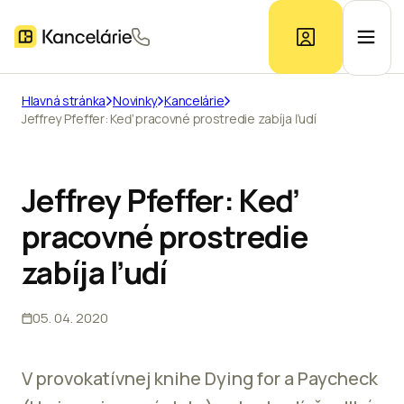
Hlavná stránka
Novinky
Kancelárie
Jeffrey Pfeffer: Keď pracovné prostredie zabíja ľudí
Ponuka kancelárií
Prieskum trhu
Jeffrey Pfeffer: Keď
pracovné prostredie
Kontakt
zabíja ľudí
05. 04. 2020
Inzerát
V provokatívnej knihe Dying for a Paycheck