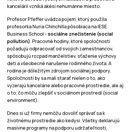
kancelárií vzniká akési nehumánne miesto.
Profesor Pfeffer uvádza pojem, ktorý použila
profesorka Nuria Chinchilla pôsobiaca na IESE
Business School -
sociálne znečistenie (social
pollution)
. Pracovné hodiny, ktoré spoločnosti
požadujú odpracovať od svojich zamestnancov,
spôsobujú rozpad manželstiev, sťaženie výchovy
detí a všeobecné narušenie rodinného života. A
rodina je dôležitým zdrojom sociálnej podpory.
Spoločnosti by sa mali starať nielen o to, ako
vyzerajú kancelárie alebo pracovné prostredie, ale aj
o to, čo môžu zlepšiť v sociálnom prostredí (social
environment).
Dnes si už firmy nemôžu dovoliť správať sa k
životnému prostredie ako kedysi. Všetky deklarujú
masívne programy na podporu udržateľnosti,