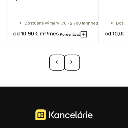
Dostupné výmery: 70 - 2 700 m²
Ihneď
Dostu
od 10,90 € m²/mes.
od 10,00
Porovnávač