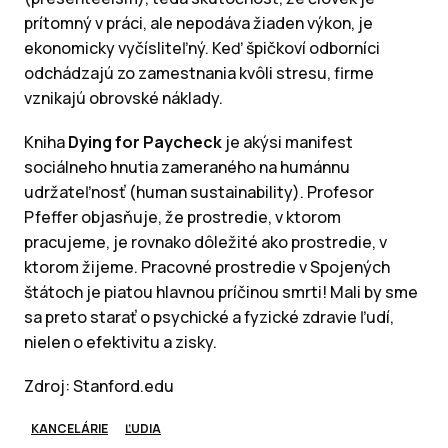
prítomný v práci, ale nepodáva žiaden výkon, je
ekonomicky vyčísliteľný. Keď špičkoví odborníci
odchádzajú zo zamestnania kvôli stresu, firme
vznikajú obrovské náklady.
Kniha
Dying for Paycheck
je akýsi manifest
sociálneho hnutia zameraného na humánnu
udržateľnosť (human sustainability). Profesor
Pfeffer objasňuje, že prostredie, v ktorom
pracujeme, je rovnako dôležité ako prostredie, v
ktorom žijeme. Pracovné prostredie v Spojených
štátoch je piatou hlavnou príčinou smrti! Mali by sme
sa preto starať o psychické a fyzické zdravie ľudí,
nielen o efektivitu a zisky.
Zdroj: Stanford.edu
KANCELÁRIE
ĽUDIA