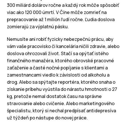
300 miliárd dolárov ročne a každý rok môže spôsobiť
viac ako 120 000 úmrtí. V Číne môže zomrieť na
prepracovanie až 1 milión ľudí ročne. Ľudia doslova
zomierajú za výplatnú pásku.
Nemusíte ani robiť fyzicky nebezpečnú prácu, aby
vám vaše pracovisko či kancelária ničili zdravie, alebo
doslova ohrozovali život. Stačí sa opýtať istého
finančného manažéra, ktorého obrovské pracovné
zaťaženie a časté nočné popíjanie s klientami a
zamestnancami viedlo k závislosti od alkoholu a
drog. Alebo sa spýtajte reportéra, ktorého snaha o
získanie príbehu vyústila do nárastu hmotnosti o 27
kg, pretože nemal dostatok času na správne
stravovanie alebo cvičenie. Alebo marketingového
špecialistu, ktorý si nechal predpísať antidepresíva
už týždeň po nástupe do novej práce.