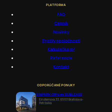
PLATFORMA
FAQ
Cenník
Novinky
Profily spoločností
Kalkulačka m²
Referencie
Kontakt
ODPORÚČANÉ PONUKY
EINPARK Offices SUBLEASE
Einsteinova 33, 85101 Bratislava-
Petržalka