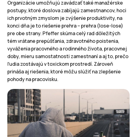
Organizácie umožňujú zavádzať také manažérske
postupy, ktoré doslova zabíjajú zamestnancov, hoci
ich prvotným zmyslom je zvýšenie produktivity, na
konci dňa je to riešenie prehra – prehra (lose-lose)
pre obe strany. Pfeffer skúma celý rad dôležitých
tém vrátane prepúšťania, zdravotného poistenia,
vyváženia pracovného a rodinného života, pracovnej
doby, mieru samostatnosti zamestnaní a aj to, prečo
ľudia zostávajú v toxickom prostredí. Zároveň
prináša aj riešenia, ktoré môžu slúžiť na zlepšenie
pohody na pracovisku.