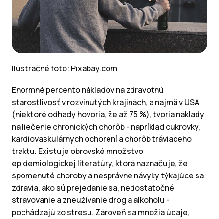
Ilustračné foto: Pixabay.com
Enormné percento nákladov na zdravotnú
starostlivosť v rozvinutých krajinách, a najmä v USA
(niektoré odhady hovoria, že až 75 %), tvoria náklady
na liečenie chronických chorôb - napríklad cukrovky,
kardiovaskulárnych ochorení a chorôb tráviaceho
traktu. Existuje obrovské množstvo
epidemiologickej literatúry, ktorá naznačuje, že
spomenuté choroby a nesprávne návyky týkajúce sa
zdravia, ako sú prejedanie sa, nedostatočné
stravovanie a zneužívanie drog a alkoholu -
pochádzajú zo stresu. Zároveň sa množia údaje,