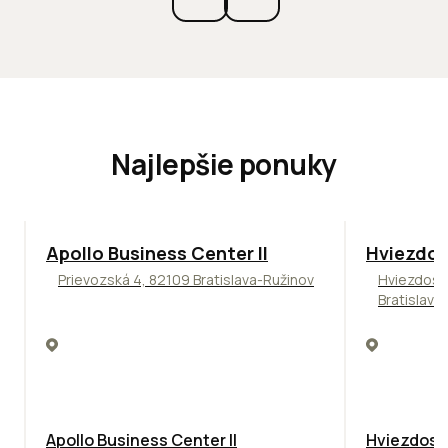
Najlepšie ponuky
TOP
NOVINKA
ODPORÚČAME
ODPORÚČAM
Apollo Business Center II
Hviezdos
Prievozská 4, 82109 Bratislava-Ružinov
Hviezdosl
Bratislava
Apollo Business Center II
Hviezdosla