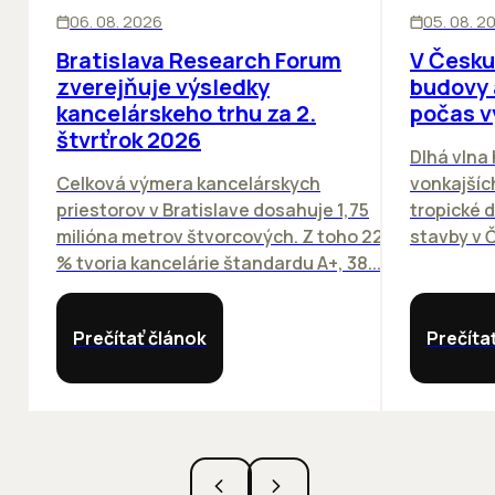
KANCELÁRIE
KANCELÁRIE
06. 08. 2026
05. 08. 2
Bratislava Research Forum
V Česku
zverejňuje výsledky
budovy 
kancelárskeho trhu za 2.
počas v
štvrťrok 2026
Dlhá vlna
Celková výmera kancelárskych
vonkajších
priestorov v Bratislave dosahuje 1,75
tropické dn
milióna metrov štvorcových. Z toho 22
stavby v Č
% tvoria kancelárie štandardu A+, 38...
Prečítať článok
Prečíta