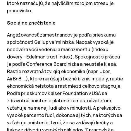
ktoré naznačujú, že najväčším zdrojom stresu je
pracovisko.
Sociálne znečistenie
Angažovanosť zamestnancov je podľa prieskumu
spoločnosti Gallup veľmi nízka. Naopak vysoká je
nedôvera voči vedeniu a manažmentu (Indexu
dôvery - Edelman trust index). Spokojnosť s prácou
je podľa Conference Board nízka a neustále klesá.
Rastie rozvratná tzv. gig ekonomika (napr. Uber,
AirBnB,...), ktoré narúšajú bežné biznis modely, rastie
ekonomická neistota a rast miezd celkovo stagnuje.
Podľa prieskumov Kaiser Foundation v USA sa
zdravotné poistenie platené zamestnávateľom
vzťahuje na menej ľudí ako v minulosti. A prekvapivo
vysoké percento ľudí, dokonca aj tých, na ktorých sa
vzťahuje poistenie, tvrdí, že sa vzdávajú liečby a
liekov z dôvodu vysokých nákladov. Z pracovísk a