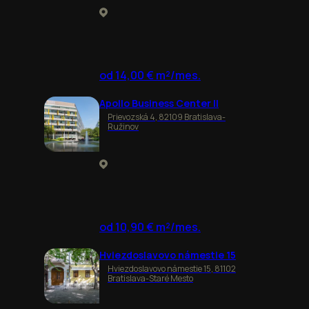
od 14,00 € m²/mes.
Apollo Business Center II
Prievozská 4, 82109 Bratislava-
Ružinov
od 10,90 € m²/mes.
Hviezdoslavovo námestie 15
Hviezdoslavovo námestie 15, 81102
Bratislava-Staré Mesto