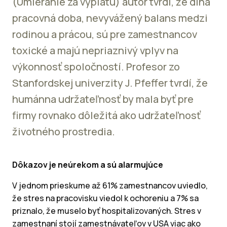
(Umieranie za výplatu) autor tvrdí, že dlhá
pracovná doba, nevyvážený balans medzi
rodinou a prácou, sú pre zamestnancov
toxické a majú nepriaznivý vplyv na
výkonnosť spoločností. Profesor zo
Stanfordskej univerzity J. Pfeffer tvrdí, že
humánna udržateľnosť by mala byť pre
firmy rovnako dôležitá ako udržateľnosť
životného prostredia.
Dôkazov je neúrekom a sú alarmujúce
V jednom prieskume až 61% zamestnancov uviedlo,
že stres na pracovisku viedol k ochoreniu a 7% sa
priznalo, že muselo byť hospitalizovaných. Stres v
zamestnaní stojí zamestnávateľov v USA viac ako