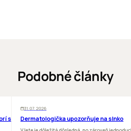
Podobné články
ĽUDIA
31. 07. 2026
orí sa
Dermatologička upozorňuje na slnko
V lete je dôležitá dôsledná, no zároveň jednodu