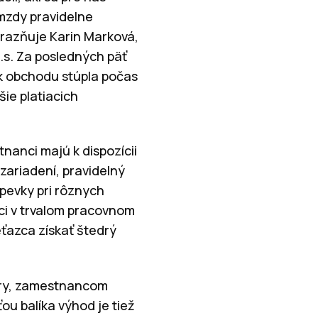
 mzdy pravidelne
ôrazňuje Karin Marková,
o.s. Za posledných päť
ík obchodu stúpla počas
šie platiacich
anci majú k dispozícii
zariadení, pravidelný
spevky pri rôznych
ci v trvalom pracovnom
eťazca získať štedrý
túry, zamestnancom
u balíka výhod je tiež