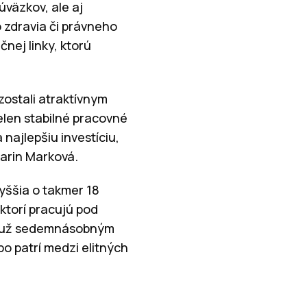
úväzkov, ale aj
 zdravia či právneho
nej linky, ktorú
zostali atraktívnym
len stabilné pracovné
najlepšiu investíciu,
arin Marková.
yššia o takmer 18
ktorí pracujú pod
je už sedemnásobným
o patrí medzi elitných