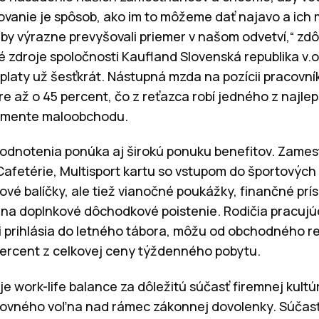
ovanie je spôsob, ako im to môžeme dať najavo a ich
y výrazne prevyšovali priemer v našom odvetví,“ zd
ké zdroje spoločnosti Kaufland Slovenská republika v.
 platy už šesťkrát. Nástupná mzda na pozícii pracovn
e až o 45 percent, čo z reťazca robí jedného z najlep
gmente maloobchodu.
dnotenia ponúka aj širokú ponuku benefitov. Zamestn
Cafetérie, Multisport kartu so vstupom do športových 
nové balíčky, ale tiež vianočné poukážky, finančné prí
i na doplnkové dôchodkové poistenie. Rodičia pracujú
ti prihlásia do letného tábora, môžu od obchodného r
percent z celkovej ceny týždenného pobytu.
je work-life balance za dôležitú súčasť firemnej kul
covného voľna nad rámec zákonnej dovolenky. Súčasťo