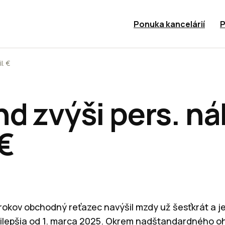
Ponuka kancelárií
P
l. €
d zvýši pers. ná
 €
rokov obchodný reťazec navýšil mzdy už šesťkrát a j
prilepšia od 1. marca 2025. Okrem nadštandardného o