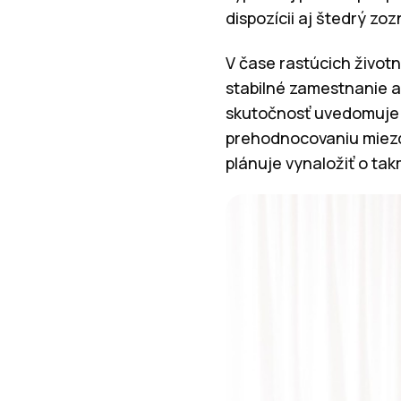
dispozícii aj štedrý zo
V čase rastúcich život
stabilné zamestnanie a
skutočnosť uvedomuje 
prehodnocovaniu miezd
plánuje vynaložiť o takm