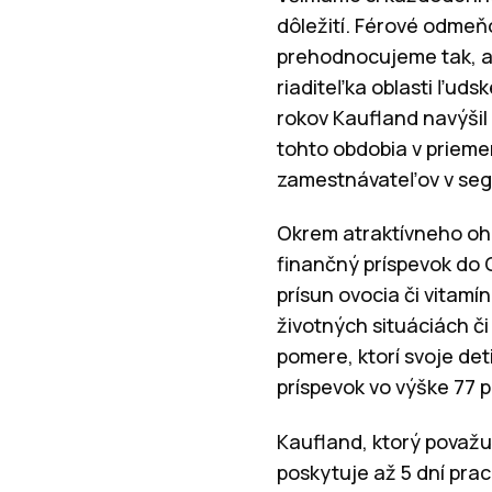
dôležití. Férové odmeň
prehodnocujeme tak, ab
riaditeľka oblasti ľuds
rokov Kaufland navýšil
tohto obdobia v priemer
zamestnávateľov v se
Okrem atraktívneho oho
finančný príspevok do 
prísun ovocia či vitamí
životných situáciách č
pomere, ktorí svoje de
príspevok vo výške 77 
Kaufland, ktorý považu
poskytuje až 5 dní pra