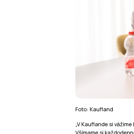
Foto: Kaufland
„V Kauflande si vážime 
Všímame si každodenné