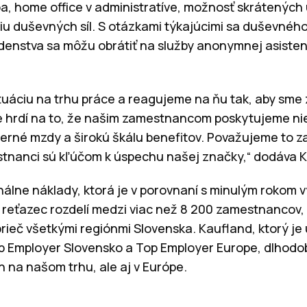
a, home office v administratíve, možnosť skrátených 
iu duševných síl. S otázkami týkajúcimi sa duševného
enstva sa môžu obrátiť na služby anonymnej asistenč
tuáciu na trhu práce a reagujeme na ňu tak, aby sme 
hrdí na to, že našim zamestnancom poskytujeme nie
erné mzdy a širokú škálu benefitov. Považujeme to za 
stnanci sú kľúčom k úspechu našej značky,“ dodáva K
lne náklady, ktorá je v porovnaní s minulým rokom v
 reťazec rozdelí medzi viac než 8 200 zamestnancov, 
rieč všetkými regiónmi Slovenska. Kaufland, ktorý 
 Employer Slovensko a Top Employer Europe, dlhodob
 na našom trhu, ale aj v Európe.