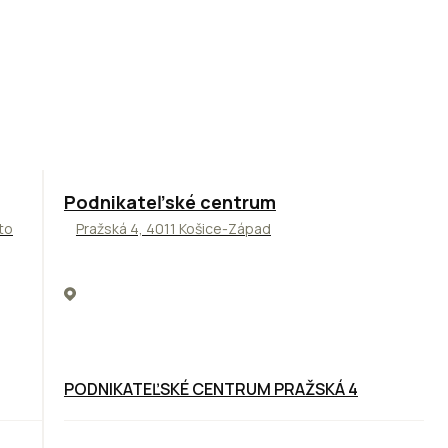
ODPORÚČAME
Podnikateľské centrum
to
Pražská 4, 4011 Košice-Západ
PODNIKATEĽSKÉ CENTRUM PRAŽSKÁ 4