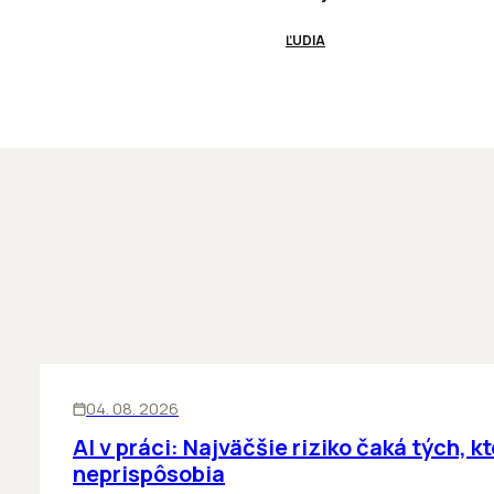
ĽUDIA
ĽUDIA
INOVÁCIE
04. 08. 2026
AI v práci: Najväčšie riziko čaká tých, kt
neprispôsobia