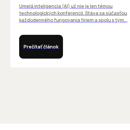
Umelá inteligencia (AI) už nie je len témou
technologických konferencií. Stáva sa súčasťou
každodenného fungovania firiem a spolu s tým...
Prečítať článok