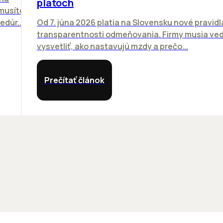
platoch
emusíte
dúr...
Od 7. júna 2026 platia na Slovensku nové pravidl
transparentnosti odmeňovania. Firmy musia ved
vysvetliť, ako nastavujú mzdy a prečo...
Prečítať článok