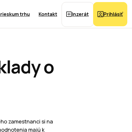
rieskum trhu
Kontakt
Inzerát
Prihlásiť
klady o
eho zamestnanci si na
hodnotenia majú k