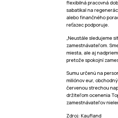
flexibilná pracovná dob
sabatikal na regenerác
alebo finančného porad
reťazec podporuje.
„Neustále sledujeme si
zamestnávateľom. Sme 
miesta, ale aj nadpriem
pretože spokojní zame
Sumu určenú na personá
miliónov eur, obchodný
červenou strechou nap
držiteľom ocenenia Top
zamestnávateľov nielen
Zdroj: Kaufland