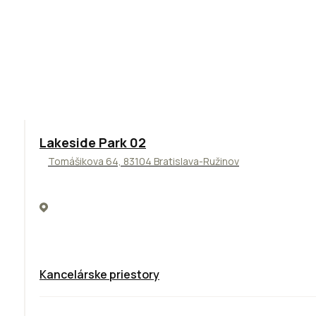
ODPORÚČAME
Lakeside Park 02
Tomášikova 64, 83104 Bratislava-Ružinov
Kancelárske priestory