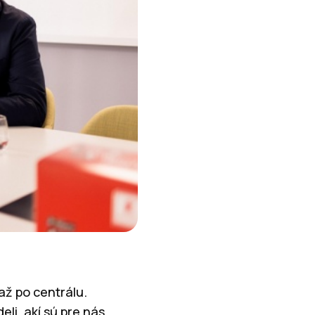
až po centrálu.
i, akí sú pre nás