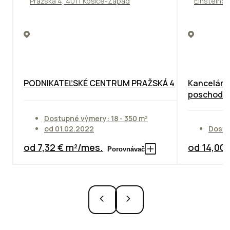
Pražská 4, 4011 Košice-Západ
Einsteinov
PODNIKATEĽSKÉ CENTRUM PRAŽSKÁ 4
Kancelárie
poschodie
Dostupné výmery: 18 - 350 m²
od 01.02.2022
Dostu
od 7,32 € m²/mes.
od 14,00
Porovnávač