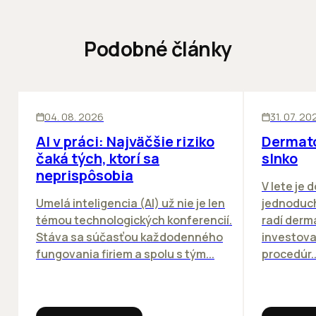
Podobné články
ĽUDIA
INOVÁCIE
ĽUDIA
04. 08. 2026
31. 07. 20
AI v práci: Najväčšie riziko
Dermato
čaká tých, ktorí sa
slnko
neprispôsobia
V lete je 
Umelá inteligencia (AI) už nie je len
jednoduch
témou technologických konferencií.
radí derm
Stáva sa súčasťou každodenného
investova
fungovania firiem a spolu s tým...
procedúr..