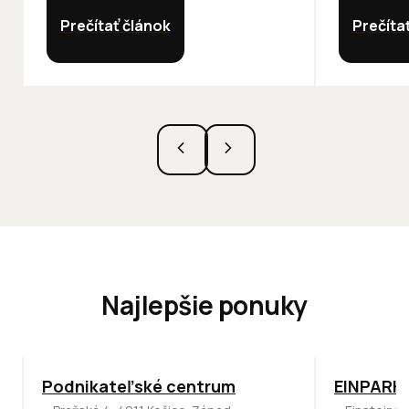
Prečítať článok
Prečíta
Najlepšie ponuky
ODPORÚČAME
TOP
ODPO
Podnikateľské centrum
EINPARK 