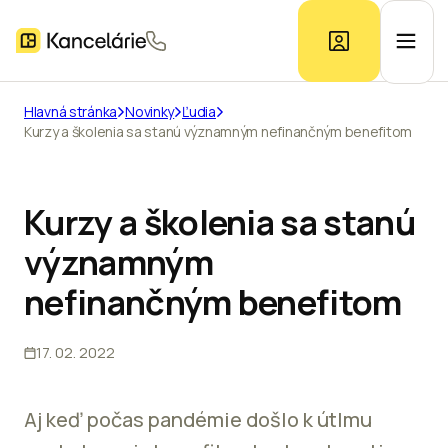
Hlavná stránka
Novinky
Ľudia
Kurzy a školenia sa stanú významným nefinančným benefitom
Ponuka kancelárií
Prieskum trhu
Kurzy a školenia sa stanú
významným
Kontakt
nefinančným benefitom
17. 02. 2022
Inzerát
Aj keď počas pandémie došlo k útlmu