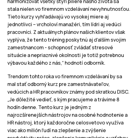
harmonizovať všetky štyri piliere nášho života sa
stala nielen vo firemnom vzdelávaní nevyhnutnosťou.
Tieto kurzy vyhľadávajú vo vysokej miere aj
jednotlivci – vrcholoví manažéri, tím lídri aj vedúci
pracovníci. Z aktuálnych plánov našich klientov však
vyplýva, že tento tréning poskytnú aj ďalším svojim
zamestnancom - schopnosť zvládať stresové
situácie a nepriaznivé okolnosti je totiž potrebnou
výbavou každého z nás,“ hodnotí odborník.
Trendom tohto roka vo firemnom vzdelávaní by sa
mal stať odborný kurz pre zamestnávateľov,
vedúcich a HR pracovníkov známy pod skratkou DISC.
„Je dôležité vedieť, s kým pracujeme a trávime 8
hodín denne. Tento kurz je jedným z
najrozšírenejších nástrojov na osobné hodnotenie a
HR nástroj, ktorý každoročne celosvetovo využíva
viac ako milión ľudí na zlepšenie a zvýšenie