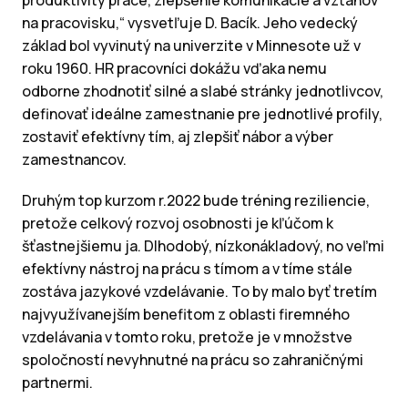
produktivity práce, zlepšenie komunikácie a vzťahov
na pracovisku,“ vysvetľuje D. Bacík. Jeho vedecký
základ bol vyvinutý na univerzite v Minnesote už v
roku 1960. HR pracovníci dokážu vďaka nemu
odborne zhodnotiť silné a slabé stránky jednotlivcov,
definovať ideálne zamestnanie pre jednotlivé profily,
zostaviť efektívny tím, aj zlepšiť nábor a výber
zamestnancov.
Druhým top kurzom r.2022 bude tréning reziliencie,
pretože celkový rozvoj osobnosti je kľúčom k
šťastnejšiemu ja. Dlhodobý, nízkonákladový, no veľmi
efektívny nástroj na prácu s tímom a v tíme stále
zostáva jazykové vzdelávanie. To by malo byť tretím
najvyužívanejším benefitom z oblasti firemného
vzdelávania v tomto roku, pretože je v množstve
spoločností nevyhnutné na prácu so zahraničnými
partnermi.