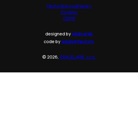
Obchodné podmienky
Cookies
GDPR
designed by
wildcards
code by
wisdomfactory
© 2026,
KANCELARIE, s.r.o.