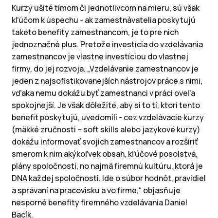
Kurzy ušité tímom či jednotlivcom na mieru, sú však
kľúčom k úspechu - ak zamestnávatelia poskytujú
takéto benefity zamestnancom, je to pre nich
jednoznačné plus. Pretože investícia do vzdelávania
zamestnancov je vlastne investíciou do vlastnej
firmy, do jej rozvoja. „Vzdelávanie zamestnancov je
jeden z najsofistikovanejších nástrojov práce s nimi,
vďaka nemu dokážu byť zamestnanci v práci oveľa
spokojnejší. Je však dôležité, aby si to tí, ktorí tento
benefit poskytujú, uvedomili - cez vzdelávacie kurzy
(mäkké zručnosti – soft skills alebo jazykové kurzy)
dokážu informovať svojich zamestnancov a rozšíriť
smerom k nim akýkoľvek obsah, kľúčové posolstvá,
plány spoločnosti, no najmä firemnú kultúru, ktorá je
DNA každej spoločnosti. Ide o súbor hodnôt, pravidiel
a správaní na pracovisku a vo firme,“ objasňuje
nesporné benefity firemného vzdelávania Daniel
Bacík.