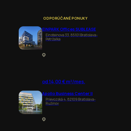
ODPORÚČANÉ PONUKY
EINPARK Offices SUBLEASE
Einsteinova 33, 85101 Bratislava-
Petržalka
od 14,00 € m²/mes.
Apollo Business Center II
Prievozská 4, 82109 Bratislava-
Ružinov