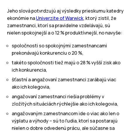
Jeho slová potvrdzujú aj výsledky prieskumu katedry
ekonómie na
Univerzite of Warwick
, ktorý zistil, že
zamestnanci, ktorí sa pravidelne vzdelávajú, sú
nielen spokojnejší a o 12 % produktívnejší, no navyše:
spoločnosti so spokojnými zamestnancami
prekonávajú konkurenciu o 20 %,
takéto spoločnosti tiež majú o 28 % vyšší zisk ako
ich konkurencia,
šťastní a angažovaní zamestnanci zarábajú viac
ako ich kolegovia,
angažovaní zamestnanci riešia problémy v
zložitých situáciách rýchlejšie ako ich kolegovia,
angažovaným zamestnancom ide o viac ako len o
výplatu a výhody – sú to ľudia, ktorí sa postarajú
nielen o dobre odvedenú prácu, ale súčasne sa