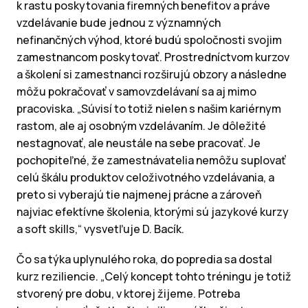
k rastu poskytovania firemných benefitov a práve
vzdelávanie bude jednou z významných
nefinančných výhod, ktoré budú spoločnosti svojim
zamestnancom poskytovať. Prostredníctvom kurzov
a školení si zamestnanci rozširujú obzory a následne
môžu pokračovať v samovzdelávaní sa aj mimo
pracoviska. „Súvisí to totiž nielen s našim kariérnym
rastom, ale aj osobným vzdelávaním. Je dôležité
nestagnovať, ale neustále na sebe pracovať. Je
pochopiteľné, že zamestnávatelia nemôžu suplovať
celú škálu produktov celoživotného vzdelávania, a
preto si vyberajú tie najmenej prácne a zároveň
najviac efektívne školenia, ktorými sú jazykové kurzy
a soft skills,“ vysvetľuje D. Bacík.
Čo sa týka uplynulého roka, do popredia sa dostal
kurz reziliencie. „Celý koncept tohto tréningu je totiž
stvorený pre dobu, v ktorej žijeme. Potreba