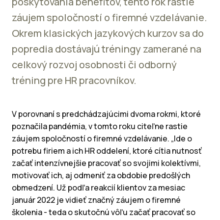
poskytovania benefitov, tento rok rastie
záujem spoločností o firemné vzdelávanie.
Okrem klasických jazykových kurzov sa do
popredia dostávajú tréningy zamerané na
celkový rozvoj osobnosti či odborný
tréning pre HR pracovníkov.
V porovnaní s predchádzajúcimi dvoma rokmi, ktoré
poznačila pandémia, v tomto roku citeľne rastie
záujem spoločností o firemné vzdelávanie. „Ide o
potrebu firiem a ich HR oddelení, ktoré cítia nutnosť
začať intenzívnejšie pracovať so svojimi kolektívmi,
motivovať ich, aj odmeniť za obdobie predošlých
obmedzení. Už podľa reakcií klientov za mesiac
január 2022 je vidieť značný záujem o firemné
školenia - teda o skutočnú vôľu začať pracovať so