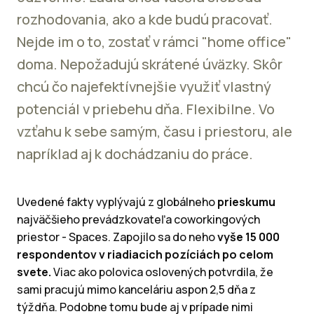
rozhodovania, ako a kde budú pracovať.
Nejde im o to, zostať v rámci "home office"
doma. Nepožadujú skrátené úväzky. Skôr
chcú čo najefektívnejšie využiť vlastný
potenciál v priebehu dňa. Flexibilne. Vo
vzťahu k sebe samým, času i priestoru, ale
napríklad aj k dochádzaniu do práce.
Uvedené fakty vyplývajú z globálneho
prieskumu
najväčšieho prevádzkovateľa coworkingových
priestor - Spaces. Zapojilo sa do neho
vyše 15 000
respondentov v riadiacich pozíciách po celom
svete.
Viac ako polovica oslovených potvrdila, že
sami pracujú mimo kanceláriu aspon 2,5 dňa z
týždňa. Podobne tomu bude aj v prípade nimi