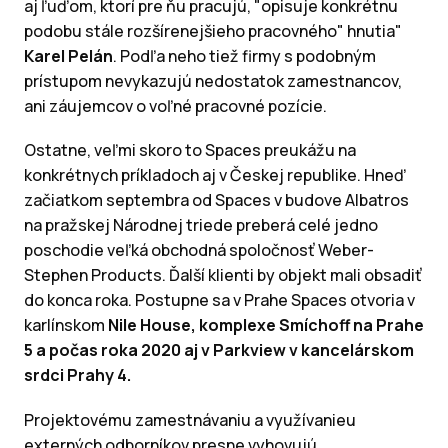
aj ľuďom, ktorí pre ňu pracujú, "opisuje konkrétnu
podobu stále rozšírenejšieho pracovného" hnutia"
Karel Pelán
. Podľa neho tiež firmy s podobným
prístupom nevykazujú nedostatok zamestnancov,
ani záujemcov o voľné pracovné pozície.
Ostatne, veľmi skoro to Spaces preukážu na
konkrétnych príkladoch aj v Českej republike. Hneď
začiatkom septembra od Spaces v budove Albatros
na pražskej Národnej triede preberá celé jedno
poschodie veľká obchodná spoločnosť Weber-
Stephen Products. Ďalší klienti by objekt mali obsadiť
do konca roka. Postupne sa v Prahe Spaces otvoria v
karlínskom
Nile House, komplexe Smíchoff na Prahe
5 a počas roka 2020 aj v Parkview v kancelárskom
srdci Prahy 4.
Projektovému zamestnávaniu a využívanieu
externých odborníkov presne vyhovujú