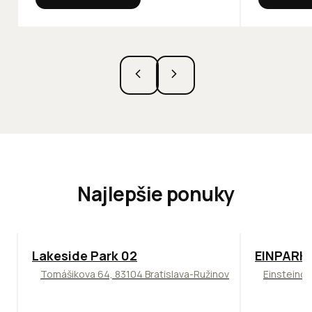
Najlepšie ponuky
ODPORÚČAME
TOP
ODPO
Lakeside Park 02
EINPARK 
Tomášikova 64, 83104 Bratislava-Ružinov
Einsteinov