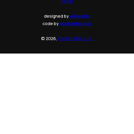
GDPR
designed by
wildcards
code by
wisdomfactory
© 2026,
KANCELARIE, s.r.o.