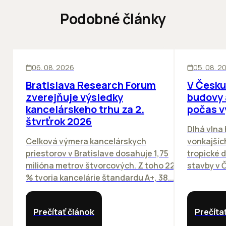
Podobné články
KANCELÁRIE
KANCELÁRIE
06. 08. 2026
05. 08. 2
Bratislava Research Forum
V Česku
zverejňuje výsledky
budovy 
kancelárskeho trhu za 2.
počas v
štvrťrok 2026
Dlhá vlna
Celková výmera kancelárskych
vonkajších
priestorov v Bratislave dosahuje 1,75
tropické dn
milióna metrov štvorcových. Z toho 22
stavby v Č
% tvoria kancelárie štandardu A+, 38...
Prečítať článok
Prečíta