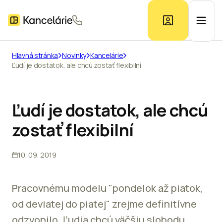
Hlavná stránka
Novinky
Kancelárie
Ľudí je dostatok, ale chcú zostať flexibilní
Ponuka kancelárií
Prieskum trhu
Ľudí je dostatok, ale chcú
zostať flexibilní
Kontakt
10. 09. 2019
Inzerát
Pracovnému modelu "pondelok až piatok,
od deviatej do piatej" zrejme definitívne
odzvonilo. Ľudia chcú väčšiu slobodu