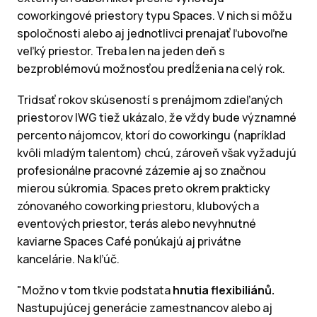
coworkingové priestory typu Spaces. V nich si môžu
spoločnosti alebo aj jednotlivci prenajať ľubovoľne
veľký priestor. Treba len na jeden deň s
bezproblémovú možnosťou predĺženia na celý rok.
Tridsať rokov skúseností s prenájmom zdieľaných
priestorov IWG tiež ukázalo, že vždy bude významné
percento nájomcov, ktorí do coworkingu (napríklad
kvôli mladým talentom) chcú, zároveň však vyžadujú
profesionálne pracovné zázemie aj so značnou
mierou súkromia. Spaces preto okrem prakticky
zónovaného coworking priestoru, klubových a
eventových priestor, terás alebo nevyhnutné
kaviarne Spaces Café ponúkajú aj privátne
kancelárie. Na kľúč.
"Možno v tom tkvie podstata
hnutia flexibiliánů.
Nastupujúcej generácie zamestnancov alebo aj