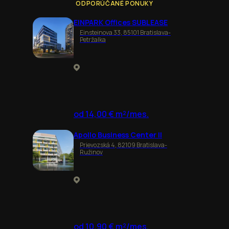
ODPORÚČANÉ PONUKY
EINPARK Offices SUBLEASE
Einsteinova 33, 85101 Bratislava-
Petržalka
od 14,00 € m²/mes.
Apollo Business Center II
Prievozská 4, 82109 Bratislava-
Ružinov
od 10,90 € m²/mes.