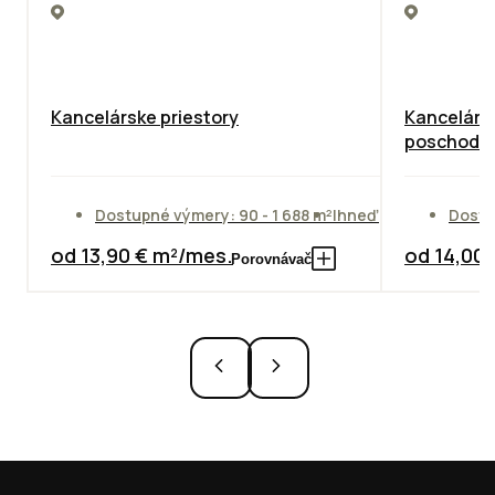
Kancelárske priestory
Kancelárie
poschodie
Dostupné výmery: 90 - 1 688 m²
Ihneď
Dostu
od 13,90 € m²/mes.
od 14,00
Porovnávač