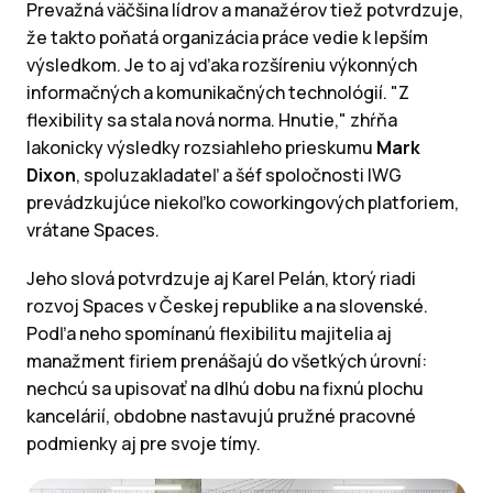
Prevažná väčšina lídrov a manažérov tiež potvrdzuje,
že takto poňatá organizácia práce vedie k lepším
výsledkom. Je to aj vďaka rozšíreniu výkonných
informačných a komunikačných technológií. "Z
flexibility sa stala nová norma. Hnutie," zhŕňa
lakonicky výsledky rozsiahleho prieskumu
Mark
Dixon
, spoluzakladateľ a šéf spoločnosti IWG
prevádzkujúce niekoľko coworkingových platforiem,
vrátane Spaces.
Jeho slová potvrdzuje aj Karel Pelán, ktorý riadi
rozvoj Spaces v Českej republike a na slovenské.
Podľa neho spomínanú flexibilitu majitelia aj
manažment firiem prenášajú do všetkých úrovní:
nechcú sa upisovať na dlhú dobu na fixnú plochu
kancelárií, obdobne nastavujú pružné pracovné
podmienky aj pre svoje tímy.