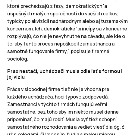
ktoré prechádzajú z fázy, demokratických 'a
úspešných malých spoločností do väčších celkov,
typicky po akvizícii nadnárodným alebo aj tuzemským
koncernom. Ich, demokratické 'princípy sa v koncerne
rozplývajú, čo nie je nevyhnutne na závadu, ale ide o
to, aby tento proces nepoškodil zamestnanca a
samotné fungovanie firmy," popisuje firemné
sociológ.
Prax nestačí, uchádzači musia zdieľať s formou i
jej víziu
Práca v slobodnej firme tiež nie je vhodná pre
každého uchádzača, hoci typovo zodpovedá.
Zamestnanci v týchto firmách fungujú veľmi
samostatne, bez toho aby im niekto musel denne
pripomínať, čo majú robiť. Musia byť tiež schopní
samostatného rozhodovania a vedieť viesť dialóg, či
už s kolegami, či vedením. Ľudia s malou mierou