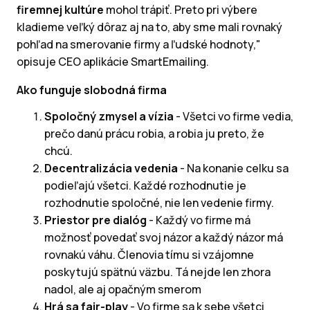
firemnej kultúre
mohol trápiť. Preto pri výbere
kladieme veľký dôraz aj na to, aby sme mali rovnaký
pohľad na smerovanie firmy a ľudské hodnoty,"
opisuje CEO aplikácie SmartEmailing.
Ako funguje slobodná firma
Spoločný zmysel a vízia
- Všetci vo firme vedia,
prečo danú prácu robia, a robia ju preto, že
chcú.
Decentralizácia vedenia
- Na konanie celku sa
podieľajú všetci. Každé rozhodnutie je
rozhodnutie spoločné, nie len vedenie firmy.
Priestor pre dialóg
- Každý vo firme má
možnosť povedať svoj názor a každý názor má
rovnakú váhu. Členovia tímu si vzájomne
poskytujú spätnú väzbu. Tá nejde len zhora
nadol, ale aj opačným smerom
Hrá sa fair-play
- Vo firme sa k sebe všetci