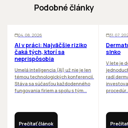
Podobné články
ĽUDIA
INOVÁCIE
ĽUDIA
04. 08. 2026
31. 07. 20
AI v práci: Najväčšie riziko
Dermato
čaká tých, ktorí sa
slnko
neprispôsobia
V lete je 
Umelá inteligencia (AI) už nie je len
jednoduch
témou technologických konferencií.
radí derm
Stáva sa súčasťou každodenného
investova
fungovania firiem a spolu s tým...
procedúr..
Prečítať článok
Prečíta