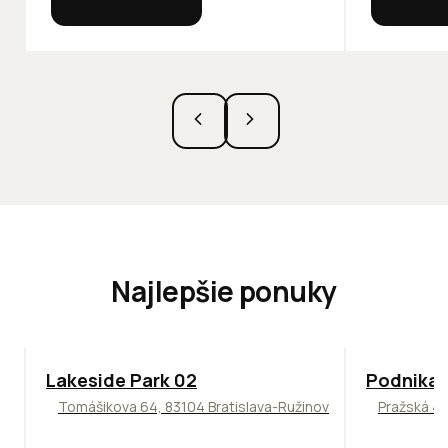
Najlepšie ponuky
ODPORÚČAME
ODPORÚČAM
Lakeside Park 02
Podnikat
Tomášikova 64, 83104 Bratislava-Ružinov
Pražská 4,