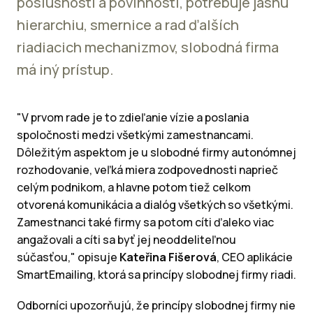
poslušnosti a povinností, potrebuje jasnú
hierarchiu, smernice a rad ďalších
riadiacich mechanizmov, slobodná firma
má iný prístup.
"V prvom rade je to zdieľanie vízie a poslania
spoločnosti medzi všetkými zamestnancami.
Dôležitým aspektom je u slobodné firmy autonómnej
rozhodovanie, veľká miera zodpovednosti naprieč
celým podnikom, a hlavne potom tiež celkom
otvorená komunikácia a dialóg všetkých so všetkými.
Zamestnanci také firmy sa potom cíti ďaleko viac
angažovali a cíti sa byť jej neoddeliteľnou
súčasťou," opisuje
Kateřina Fišerová
, CEO aplikácie
SmartEmailing, ktorá sa princípy slobodnej firmy riadi.
Odborníci upozorňujú, že princípy slobodnej firmy nie