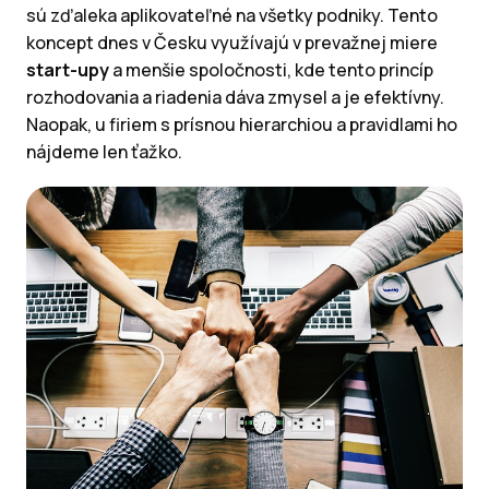
sú zďaleka aplikovateľné na všetky podniky. Tento
koncept dnes v Česku využívajú v prevažnej miere
start-upy
a menšie spoločnosti, kde tento princíp
rozhodovania a riadenia dáva zmysel a je efektívny.
Naopak, u firiem s prísnou hierarchiou a pravidlami ho
nájdeme len ťažko.