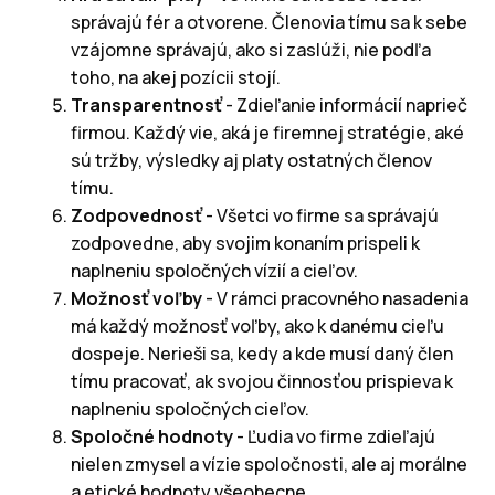
správajú fér a otvorene. Členovia tímu sa k sebe
vzájomne správajú, ako si zaslúži, nie podľa
toho, na akej pozícii stojí.
Transparentnosť
- Zdieľanie informácií naprieč
firmou. Každý vie, aká je firemnej stratégie, aké
sú tržby, výsledky aj platy ostatných členov
tímu.
Zodpovednosť
- Všetci vo firme sa správajú
zodpovedne, aby svojim konaním prispeli k
naplneniu spoločných vízií a cieľov.
Možnosť voľby
- V rámci pracovného nasadenia
má každý možnosť voľby, ako k danému cieľu
dospeje. Nerieši sa, kedy a kde musí daný člen
tímu pracovať, ak svojou činnosťou prispieva k
naplneniu spoločných cieľov.
Spoločné hodnoty
- Ľudia vo firme zdieľajú
nielen zmysel a vízie spoločnosti, ale aj morálne
a etické hodnoty všeobecne.