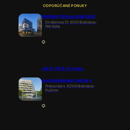
ODPORÚČANÉ PONUKY
EINPARK Offices SUBLEASE
Einsteinova 33, 85101 Bratislava-
Petržalka
od 14,00 € m²/mes.
Apollo Business Center II
Prievozská 4, 82109 Bratislava-
Ružinov