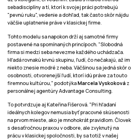
sebadisciplíny a tí, ktorí k svojej práci potrebujú
"pevnú ruku", vedenie a dohľad, tak často skôr nájdu
väčšie uplatnenie práve v klasickej firme.
Tohto modelu sa napokon drží aj samotné firmy
postavené na spomínaných princípoch. "Slobodná
firma si medzi seba nevezme každého uchádzača.
Hľadá rovnakú krvnú skupinu, ľudí, čo nečakajú, až im
niekto znesie modré z neba. Väčšinou sa jedná skôr o
osobnosti, otvorenejší ľudí, ktorí idú práve za touto
firemnou kultúrou," podotýka
Marcela Vyskoková
z
personálnej agentúry Advantage Consulting.
To potvrdzuje aj Kateřina Fišerová. "Pri hľadaní
ideálnych kolegov nemusia byť pracovné skúsenosti
na prvom mieste, ako je mnohokrát pravidlom. Človek
s desaťročnou praxou v odbore, ale zvyknutý na
prácu v klasickej spoločnosti, by sa totiž v našej