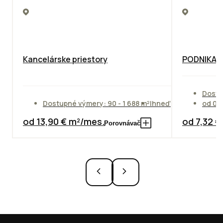
Kancelárske priestory
PODNIKAT
Dostu
Dostupné výmery: 90 - 1 688 m²
Ihneď
od 01
od 13,90 € m²/mes.
od 7,32 
Porovnávač