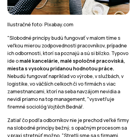
Ilustračné foto: Pixabay.com
"Slobodné princípy budú fungovať v malom tíme s
veľkou mierou zodpovednosti pracovníkov, prípadne
ich odbornosti, ktorí sa poznajú a sú si blízko. Typovo
ide o
malé kancelárie, malé spoločné pracoviská,
miesta s vysokou pridanou hodnotou práce.
Nebudú fungovať napríklad vo výrobe, v službách, v
logistike, vo väčších celkoch či vo firmách s viac
zamestnancami, ktorí na seba navzájom nevidia a
nevidí priamo na top management, "vysvetľuje
firemné sociológ Vojtěch Bednář.
Zatiaľ čo podľa odborníkov nie je prechod veľké firmy
na slobodné princípy bežný, s opačným procesom sa
v praxi stretnúť možno. "Stretli sme sa s firmami,