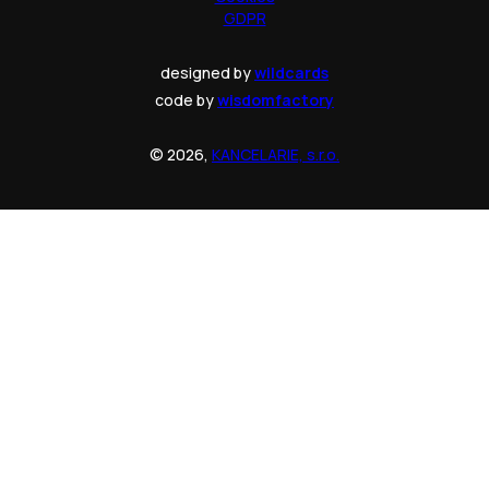
GDPR
designed by
wildcards
code by
wisdomfactory
© 2026,
KANCELARIE, s.r.o.