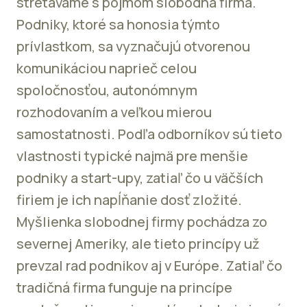
stretávame s pojmom slobodná firma.
Podniky, ktoré sa honosia týmto
prívlastkom, sa vyznačujú otvorenou
komunikáciou naprieč celou
spoločnosťou, autonómnym
rozhodovaním a veľkou mierou
samostatnosti. Podľa odborníkov sú tieto
vlastnosti typické najmä pre menšie
podniky a start-upy, zatiaľ čo u väčších
firiem je ich napĺňanie dosť zložité.
Myšlienka slobodnej firmy pochádza zo
severnej Ameriky, ale tieto princípy už
prevzal rad podnikov aj v Európe. Zatiaľ čo
tradičná firma funguje na princípe