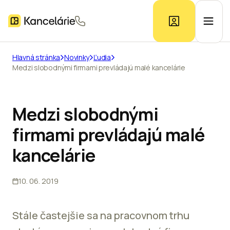
Hlavná stránka
Novinky
Ľudia
Medzi slobodnými firmami prevládajú malé kancelárie
Ponuka kancelárií
Prieskum trhu
Medzi slobodnými
firmami prevládajú malé
Kontakt
kancelárie
10. 06. 2019
Inzerát
Stále častejšie sa na pracovnom trhu