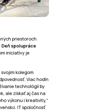
ľaných priestoroch
e
Deň spolupráce
m iniciatívy je
ri svojim kolegom
zodpovednosť. Viac hodín
ívanie technológií by
, ale získať aj čas na
o výkonu i kreativity,“
vensko. IT spoločnosť