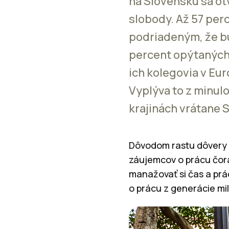
na Slovensku sa o
slobody. Až 57 per
podriadeným, že bu
percent opýtaných 
ich kolegovia v Eu
Vyplýva to z minul
krajinách vrátane 
Dôvodom rastu dôvery m
záujemcov o prácu čora
manažovať si čas a pr
o prácu z generácie mi