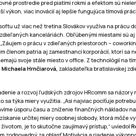
covné prostredie pred piatimi rokmi a efektom sú niele
ší výkon, viac inovácií aj lepšie fungujúca tímová prác
oftu už viac než tretina Slovákov využíva na prácu 
v zdieľaných kanceláriách. Obľúbenými miestami sú aj
. „Záujem o prácu v zdieľaných priestoroch – coworki
im členom patria aj zamestnanci korporácií, ktorí sa 
emajú svoje stále miesto v office. Z technológií na t
a
Michaela Hrnčiarová,
zakladateľka bratislavskej zdi
adenie a rozvoj ľudských zdrojov HRcomm sa názory na
 sa týka miery využitia. „Asi najviac pociťuje potrebu 
stavíme úsporu času a zníženie finančných nákladov n
ískanie určitej miery osobnej slobody, ktorá môže vy
životom, je to skutočne zaujímavý prístup,“ uviedol
R
 zodpovedný za oblasť Motivácia a riadenie výkonno