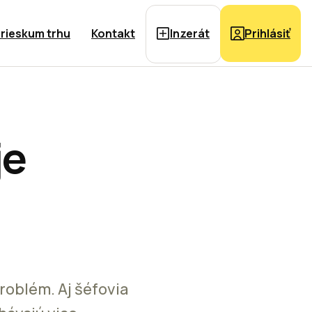
rieskum trhu
Kontakt
Inzerát
Prihlásiť
je
roblém. Aj šéfovia