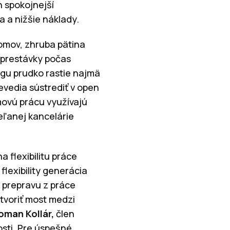
n spokojnejší
a a nižšie náklady.
domov, zhruba pätina
 prestávky počas
ngu prudko rastie najmä
nevedia sústrediť v open
ímovú prácu využívajú
eľanej kancelárie
 flexibilitu práce
flexibility generácia
a prepravu z práce
tvoriť most medzi
oman Kollár,
člen
sti. Pre úspešné