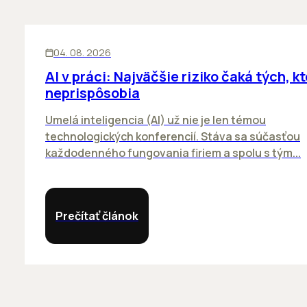
ĽUDIA
INOVÁCIE
04. 08. 2026
AI v práci: Najväčšie riziko čaká tých, kt
neprispôsobia
Umelá inteligencia (AI) už nie je len témou
technologických konferencií. Stáva sa súčasťou
každodenného fungovania firiem a spolu s tým...
Prečítať článok