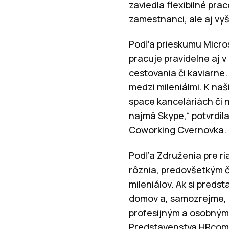
zaviedla flexibilné pra
zamestnanci, ale aj vyš
Podľa prieskumu Micros
pracuje pravidelne aj 
cestovania či kaviarne
medzi mileniálmi. K naš
space kanceláriách či n
najmä Skype,“ potvrdil
Coworking Cvernovka.
Podľa Združenia pre ri
rôznia, predovšetkým čo
mileniálov. Ak si pred
domov a, samozrejme, z
profesijným a osobným 
Predstavenstva HRcomm