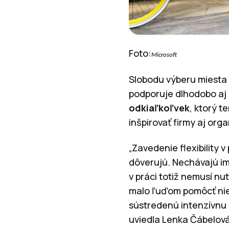
Foto:
Microsoft
Slobodu výberu miesta n
podporuje dlhodobo aj 
odkiaľkoľvek
, ktorý t
inšpirovať firmy aj orga
„Zavedenie flexibility 
dôverujú. Nechávajú im 
v práci totiž nemusí n
malo ľuďom pomôcť niel
sústredenú intenzívnu 
uviedla Lenka Čábelová