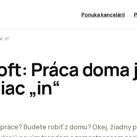
Ponuka kancelárií
P
c „in“
oft: Práca doma 
iac „in“
práce? Budete robiť z domu? Okej, žiadny p