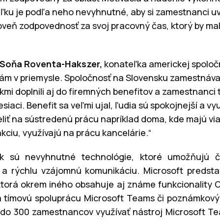
ľku je podľa neho nevyhnutné, aby si zamestnanci uve
oveň zodpovednosť za svoj pracovný čas, ktorý by mal
Soňa Roventa-Hakszer,
konateľka americkej spoločn
ám v priemysle. Spoločnosť na Slovensku zamestnáva tím
kmi doplnili aj do firemných benefitov a zamestnanci
esiaci. Benefit sa veľmi ujal, ľudia sú spokojnejší a 
eliť na sústredenú prácu napríklad doma, kde majú via
kciu, využívajú na prácu kancelárie.“
ek sú nevyhnutné technológie, ktoré umožňujú 
a rýchlu vzájomnú komunikáciu. Microsoft predstav
ktorá okrem iného obsahuje aj známe funkcionality O
 tímovú spoluprácu Microsoft Teams či poznámkový
 do 300 zamestnancov využívať nástroj Microsoft Te