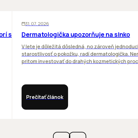
ĽUDIA
31. 07. 2026
orí sa
Dermatologička upozorňuje na slnko
V lete je dôležitá dôsledná, no zároveň jednodu
starostlivosť o pokožku, radí dermatologička. N
pritom investovať do drahých kozmetických proce
Prečítať článok