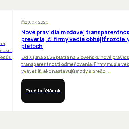
ĽUDIA
29. 07. 2026
Nové pravidlá mzdovej transparentnos
preveria, či firmy vedia obhájiť rozdiely
chá
platoch
emusíte
dúr...
Od 7. júna 2026 platia na Slovensku nové pravidl
transparentnosti odmeňovania. Firmy musia ved
vysvetliť, ako nastavujú mzdy a prečo...
Prečítať článok