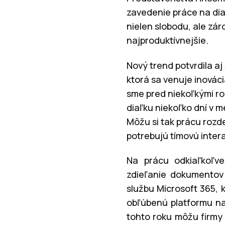
zavedenie práce na dia
nielen slobodu, ale zár
najproduktívnejšie.
Nový trend potvrdila aj
ktorá sa venuje inováci
sme pred niekoľkými ro
diaľku niekoľko dní v m
Môžu si tak prácu rozd
potrebujú tímovú intera
Na prácu odkiaľkoľv
zdieľanie dokumentov 
službu Microsoft 365, 
obľúbenú platformu na
tohto roku môžu firmy