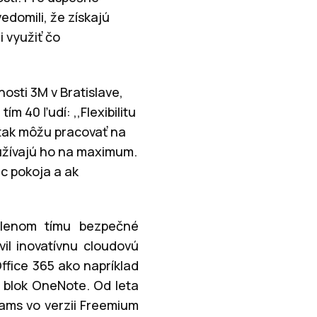
domili, že získajú
i využiť čo
osti 3M v Bratislave,
 40 ľudí: ,,Flexibilitu
 tak môžu pracovať na
využívajú ho na maximum.
c pokoja a ak
členom tímu bezpečné
il inovatívnu cloudovú
ffice 365 ako napríklad
 blok OneNote. Od leta
ams vo verzii Freemium