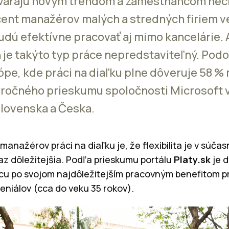
tvárajú novým trendom a zamestnancom nech
cent manažérov malých a stredných firiem ve
dú efektívne pracovať aj mimo kancelárie. A
je takýto typ práce nepredstaviteľný. Podo
rópe, kde práci na diaľku plne dôveruje 58 %
oročného prieskumu spoločnosti Microsoft 
Slovenska a Česka.
anažérov práci na diaľku je, že flexibilita je v súča
z dôležitejšia. Podľa prieskumu portálu
Platy.sk
je 
ácu po svojom najdôležitejším pracovným benefitom p
leniálov (cca do veku 35 rokov).