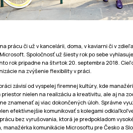
a prácu či už v kancelárii, doma, v kaviarni či v zdie
Microsoft. Spoločnosť už šiesty rok po sebe vyhlasuj
ento rok pripadne na štvrtok 20. septembra 2018. Cieľo
nizácie na zvýšenie flexibility v práci.
v práci závisí od vyspelej firemnej kultúry, kde manažé
priestor nielen na realizáciu a kreativitu, ale aj na 
utne znamenať aj viac dokončených úloh. Správne využ
en efektívnejšie komunikovať s kolegami odkiaľkoľvek
prácu bez vyrušovania, ktorá je predpokladom vysokéh
, manažérka komunikácie Microsoftu pre Česko a Slo