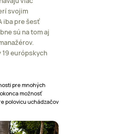
ávajú viac
rí svojim
 iba pre šesť
bne sú na tom aj
 manažérov.
v 19 európskych
snosti pre mnohých
dokonca možnosť
re polovicu uchádzačov