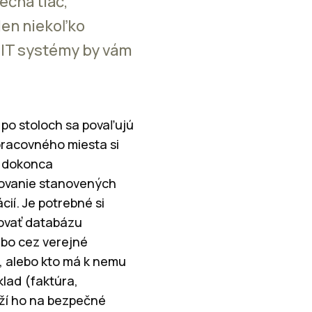
čná tlač,
len niekoľko
 IT systémy by vám
e po stoloch sa povaľujú
pracovného miesta si
i dokonca
žovanie stanovených
ií. Je potrebné si
rovať databázu
ebo cez verejné
l, alebo kto má k nemu
klad (faktúra,
oží ho na bezpečné