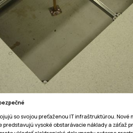
 bezpečné
bojujú so svojou preťaženou IT infraštruktúrou. Nové
 predstavujú vysoké obstarávacie náklady a záťaž pr
 preto ukladať elektronické dokumenty externe pros