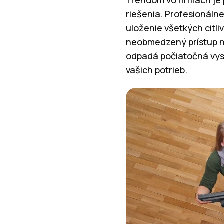
riešenia. Profesionáln
uloženie všetkých citl
neobmedzený prístup na
odpadá počiatočná vyso
vašich potrieb.