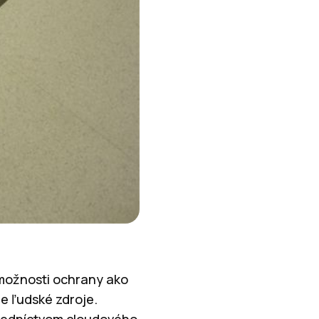
 možnosti ochrany ako
e ľudské zdroje.
tredníctvom cloudového