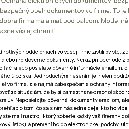
. Ochrana elektronických dokumentov, bezpe
 bezpečný obeh dokumentov vo firme. To je 
 dobrá firma mala mať pod palcom. Moderné
sne vás aj chrániť.
ednotlivých oddeleniach vo vašej firme zistili by ste, ž
, alebo iné dôverné dokumenty. Neraz pri odchode z 
tač, alebo posielate dôverné informácie emailom, č
ného úložiska. Jednoduchým riešením je nielen dodr
el vo firme, ale najmä zabezpečenie ochrany informác
rovať sa situáciám, že by si zamestnanec mohol skopí
 zmlúv. Neposielajte dôverné dokumenty emailom, al
prehľad o tom, čo sa s ním následne deje, kto ho vide
by ste mali nástroj, ktorý zoberie každý váš firemný do
kový lístok) a premení ho do elektronickej podoby, ul