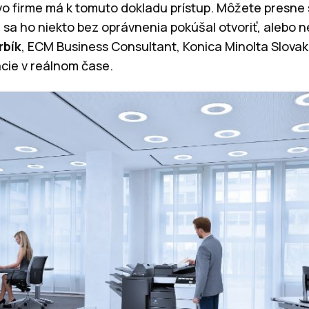
 vo firme má k tomuto dokladu prístup. Môžete presne 
a ho niekto bez oprávnenia pokúšal otvoriť, alebo ne
rbík
, ECM Business Consultant, Konica Minolta Slovak
ácie v reálnom čase.