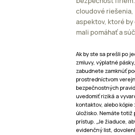
bezpečnosť firiem
cloudové riešenia,
aspektov, ktoré by
mali pomáhať a súča
Ak by ste sa prešli po j
zmluvy, výplatné pásky
zabudnete zamknúť počí
prostredníctvom verej
bezpečnostných pravidi
uvedomiť riziká a vyva
kontaktov, alebo kópie
úložisko. Nemáte totiž 
prístup. „Je žiaduce, a
evidenčný list, dovolen