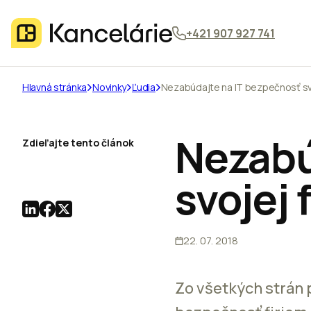
+421 907 927 741
Hlavná stránka
Novinky
Ľudia
Nezabúdajte na IT bezpečnosť svo
Nezabú
Zdieľajte tento článok
svojej 
22. 07. 2018
Zo všetkých strán 