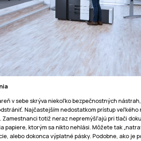
nia
areň v sebe skrýva niekoľko bezpečnostných nástrah
dstrániť. Najčastejším nedostatkom prístup veľkého 
Zamestnanci totiž neraz nepremýšľajú pri tlači doku
ia papiere, ktorým sa nikto nehlási. Môžete tak „natra
cie, alebo dokonca výplatné pásky. Podobne, ako je p