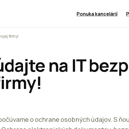
Ponuka kancelárií
P
jej firmy!
dajte na IT bez
firmy!
počúvame o ochrane osobných údajov. S ňou ú