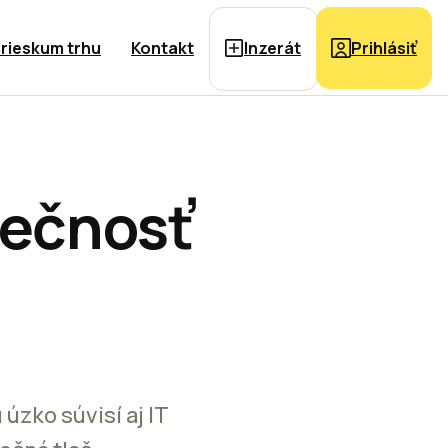
rieskum trhu
Kontakt
Inzerát
Prihlásiť
pečnosť
zko súvisí aj IT