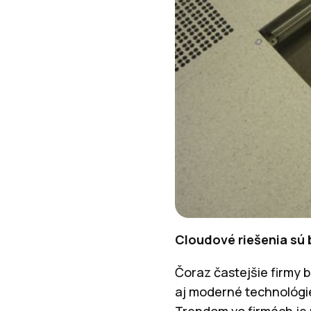
Cloudové riešenia sú
Čoraz častejšie firmy 
aj moderné technológie
Trendom vo firmách je