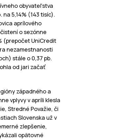
tívneho obyvateľstva
 na 5,14% (143 tisíc).
lovica aprílového
čistení o sezónne
% (prepočet UniCredit
iera nezamestnanosti
h) stále o 0,37 pb.
hla od jari začať
regióny západného a
 vplyvy v apríli klesla
e, Stredné Považie, či
stiach Slovenska už v
riemerné zlepšenie,
ykázali opätovné