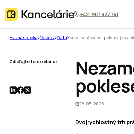
+421 907 927 741
Hlavná stránka
Novinky
Ľudia
Nezamestnanosť pokračuje v pok
Nezame
Zdieľajte tento článok
pokles
28. 05. 2026
Dvojrýchlostný trh pr