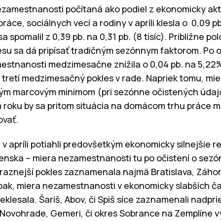
nezamestnanosti počítaná ako podiel z ekonomicky ak
áce, sociálnych vecí a rodiny v apríli klesla o 0,09 pb.
 spomalil z 0,39 pb. na 0,31 pb. (8 tisíc). Približne po
u sa dá pripísať tradičným sezónnym faktorom. Po o
estnanosti medzimesačne znížila o 0,04 pb. na 5,22
o tretí medzimesačný pokles v rade. Napriek tomu, m
ým marcovým minimom (pri sezónne očistených údajoc
roku by sa pritom situácia na domácom trhu práce mo
vať.
 apríli potiahli predovšetkým ekonomicky silnejšie 
ska – miera nezamestnanosti tu po očistení o sezónne
ýraznejší pokles zaznamenala najmä Bratislava, Záhori
pak, miera nezamestnanosti v ekonomicky slabších ča
 neklesala. Šariš, Abov, či Spiš síce zaznamenali nadp
 Novohrade, Gemeri, či okres Sobrance na Zemplíne v