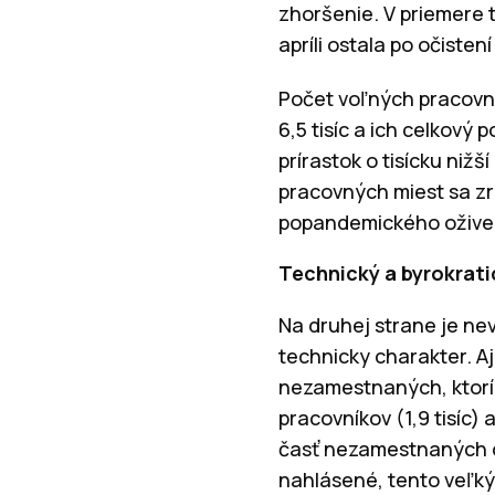
zhoršenie. V priemere
apríli ostala po očist
Počet voľných pracovnýc
6,5 tisíc a ich celkový 
prírastok o tisícku niž
pracovných miest sa zrý
popandemického ožive
Technický a byrokrati
Na druhej strane je ne
technicky charakter. A
nezamestnaných, ktorí s
pracovníkov (1,9 tisíc)
časť nezamestnaných o
nahlásené, tento veľký