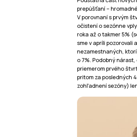
Podstatná časť nových
prepúšťaní – hromadné
V porovnaní s prvým št
očistení o sezónne vply
roka až o takmer 5% (
sme v apríli pozoroval
nezamestnaných, ktorí 
o 7%. Podobný nárast, o
priemerom prvého štvr
pritom za posledných 4
zohľadnení sezóny) len