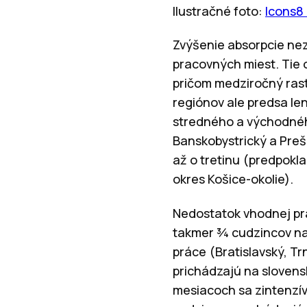
Ilustračné foto:
Icons8
Zvýšenie absorpcie ne
pracovných miest. Tie 
pričom medziročný rast
regiónov ale predsa le
stredného a východnéh
Banskobystrický a Prešo
až o tretinu (predpokl
okres Košice-okolie).
Nedostatok vhodnej pra
takmer ¾ cudzincov naš
práce (Bratislavský, Trn
prichádzajú na slovens
mesiacoch sa zintenzív