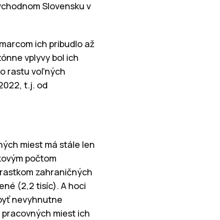
východnom Slovensku v
 marcom ich pribudlo až
ezónne vplyvy bol ich
ého rastu voľných
022, t.j. od
ých miest má stále len
elkovým počtom
prírastkom zahraničných
né (2,2 tisíc). A hoci
 byť nevyhnutne
 pracovných miest ich