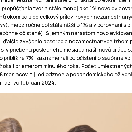
 nezamestnaných ale stále prichádza do evidencie
 prepúšťania tvoria stále menej ako 1% novo evido
vrťrokom sa síce celkový prílev nových nezamestnaných
vy), medziročne bol stále nižší o 1% a v porovnaní s
sezónne očistené). S jemným nárastom novo evidov
i aj ďalšie zvýšenie absorpcie nezamestnaných trhom 
si v priebehu posledného mesiaca našli novú prácu s
 približne 7%, zaznamenali po očistení o sezónne vpl
ťroka i priemerom minulého roka. Počet umiestnený
8 mesiacov, t.j. od odznenia popandemického oživeni
 raz, vo februári 2024.