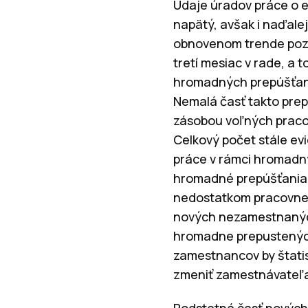
Údaje úradov práce o e
napätý, avšak i naďale
obnovenom trende pozvo
tretí mesiac v rade, a
hromadných prepúšťaní 
Nemalá časť takto prep
zásobou voľných pracov
Celkový počet stále ev
práce v rámci hromadnýc
hromadné prepúšťania n
nedostatkom pracovnej 
nových nezamestnaných
hromadne prepustených
zamestnancov by štatis
zmeniť zamestnávateľ