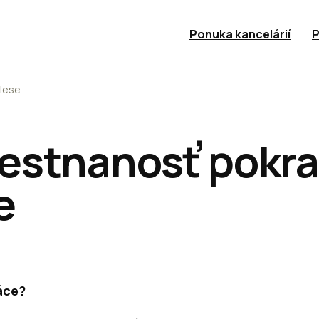
Ponuka kancelárií
P
lese
stnanosť pokra
e
áce?