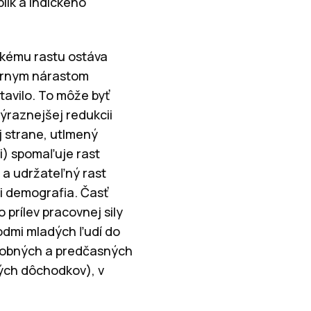
lík a indického
ckému rastu ostáva
ernym nárastom
tavilo. To môže byť
ýraznejšej redukcii
j strane, utlmený
i) spomaľuje rast
ý a udržateľný rast
i demografia. Časť
prílev pracovnej sily
odmi mladých ľudí do
arobných a predčasných
ých dôchodkov), v