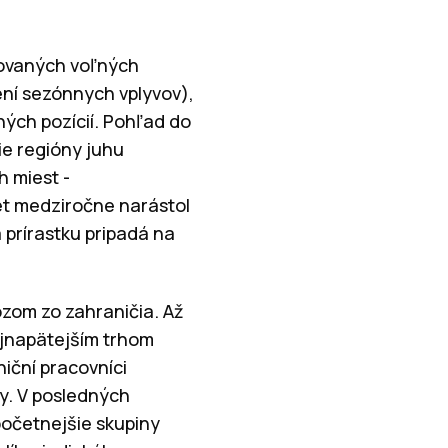
dovaných voľných
ení sezónnych vplyvov),
ých pozícií. Pohľad do
ie regióny juhu
 miest -
čet medziročne narástol
 prírastku pripadá na
ozom zo zahraničia. Až
ajnapätejším trhom
niční pracovníci
y. V posledných
početnejšie skupiny