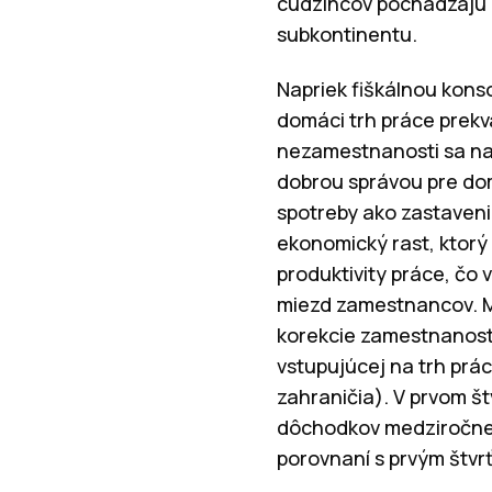
cudzincov pochádzajú a
subkontinentu.
Napriek fiškálnou kon
domáci trh práce prek
nezamestnanosti sa nat
dobrou správou pre dom
spotreby ako zastaveni
ekonomický rast, ktorý
produktivity práce, čo 
miezd zamestnancov. Ma
korekcie zamestnanosti
vstupujúcej na trh prá
zahraničia). V prvom š
dôchodkov medziročne 
porovnaní s prvým štvr