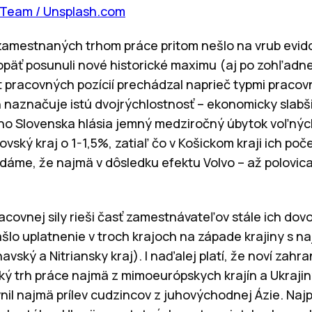
 Team / Unsplash.com
zamestnaných trhom práce pritom nešlo na vrub evi
opäť posunuli nové historické maximu (aj po zohľadn
 pracovných pozícií prechádzal naprieč typmi pracovn
n naznačuje istú dvojrýchlostnosť – ekonomicky slabš
o Slovenska hlásia jemný medziročný úbytok voľných
vský kraj o 1-1,5%, zatiaľ čo v Košickom kraji ich po
adáme, že najmä v dôsledku efektu Volvo – až polovica
covnej sily rieši časť zamestnávateľov stále ich dov
lo uplatnenie v troch krajoch na západe krajiny s n
avský a Nitriansky kraj). I naďalej platí, že noví zahra
ký trh práce najmä z mimoeurópskych krajín a Ukrajin
nil najmä prílev cudzincov z juhovýchodnej Ázie. Naj