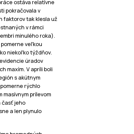
ráce ostáva relatívne
ti pokračovala v
 faktorov tak klesla už
estnaných v rámci
tembri minulého roka).
s pomerne veľkou
ko niekoľko týždňov.
 evidencie úradov
 maxím. V apríli boli
región s akútnym
e pomerne rýchlo
m masívnym prílevom
 časť jeho
ne a len plynulo