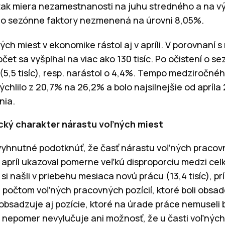
 tak miera nezamestnanosti na juhu stredného a na 
ení o sezónne faktory nezmenená na úrovni 8,05%.
h miest v ekonomike rástol aj v apríli. V porovnaní s
počet sa vyšplhal na viac ako 130 tisíc. Po očistení o s
ší (5,5 tisíc), resp. narástol o 4,4%. Tempo medziročn
chlilo z 20,7% na 26,2% a bolo najsilnejšie od apríla 2
nia.
cký charakter nárastu voľných miest
vyhnutné podotknúť, že časť nárastu voľných pracovn
j apríl ukazoval pomerne veľkú disproporciu medzi c
i našli v priebehu mesiaca novú prácu (13,4 tisíc), 
 a počtom voľných pracovných pozícií, ktoré boli obsade
bsadzuje aj pozície, ktoré na úrade práce nemuseli
 nepomer nevylučuje ani možnosť, že u časti voľných