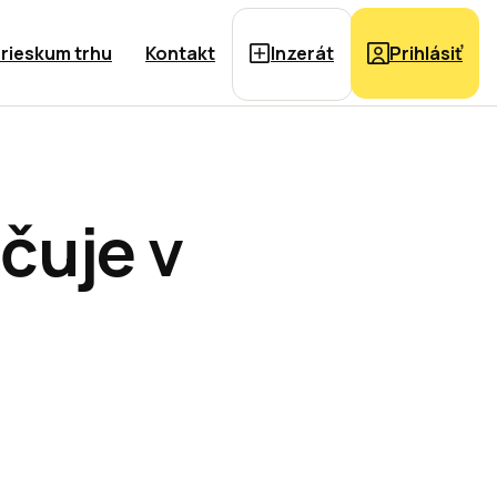
rieskum trhu
Kontakt
Inzerát
Prihlásiť
čuje v