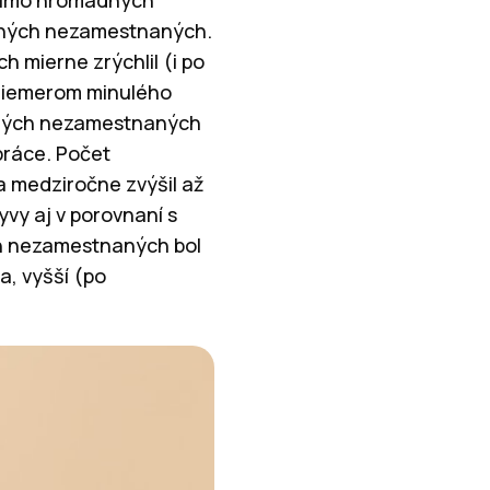
 mimo hromadných
vaných nezamestnaných.
 mierne zrýchlil (i po
 priemerom minulého
aných nezamestnaných
práce. Počet
a medziročne zvýšil až
yvy aj v porovnaní s
ch nezamestnaných bol
a, vyšší (po