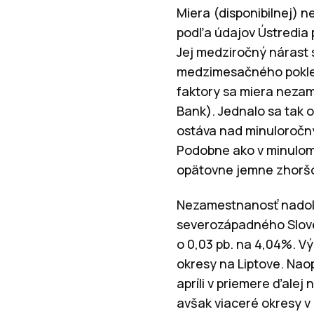
Miera (disponibilnej) 
podľa údajov Ústredia pr
Jej medziročný nárast sa
medzimesačného pokles
faktory sa miera nezam
Bank). Jednalo sa tak 
ostáva nad minuloročn
Podobne ako v minulom 
opätovne jemne zhoršo
Nezamestnanosť nadol v
severozápadného Sloven
o 0,03 pb. na 4,04%. V
okresy na Liptove. Nao
apríli v priemere ďalej
avšak viaceré okresy v