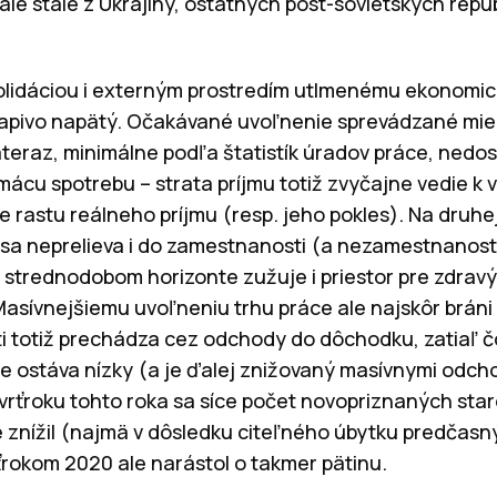
le stále z Ukrajiny, ostatných post-sovietskych repub
solidáciou i externým prostredím utlmenému ekonomi
vapivo napätý. Očakávané uvoľnenie sprevádzané mi
eraz, minimálne podľa štatistík úradov práce, nedos
ácu spotrebu – strata príjmu totiž zvyčajne vedie k v
e rastu reálneho príjmu (resp. jeho pokles). Na druhe
 sa neprelieva i do zamestnanosti (a nezamestnanost
v strednodobom horizonte zužuje i priestor pre zdrav
sívnejšiemu uvoľneniu trhu práce ale najskôr bráni 
 totiž prechádza cez odchody do dôchodku, zatiaľ čo 
ce ostáva nízky (a je ďalej znižovaný masívnymi odch
tvrťroku tohto roka sa síce počet novopriznaných st
znížil (najmä v dôsledku citeľného úbytku predčasn
ťrokom 2020 ale narástol o takmer pätinu.