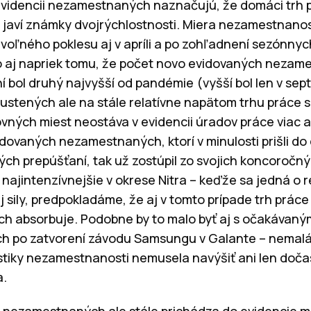
videncii nezamestnaných naznačujú, že domáci trh p
j javí známky dvojrýchlostnosti. Miera nezamestnanos
ľného poklesu aj v apríli a po zohľadnení sezónnych
 to aj napriek tomu, že počet novo evidovaných nezam
bol druhý najvyšší od pandémie (vyšší bol len v sep
ustených ale na stále relatívne napätom trhu práce 
ných miest neostáva v evidencii úradov práce viac a
idovaných nezamestnaných, ktorí v minulosti prišli do
h prepúšťaní, tak už zostúpil zo svojich koncoročných
ajintenzívnejšie v okrese Nitra – keďže sa jedná o 
sily, predpokladáme, že aj v tomto prípade trh prác
 absorbuje. Podobne by to malo byť aj s očakávaný
 po zatvorení závodu Samsungu v Galante – nemalá
tiky nezamestnanosti nemusela navýšiť ani len dočas
a.