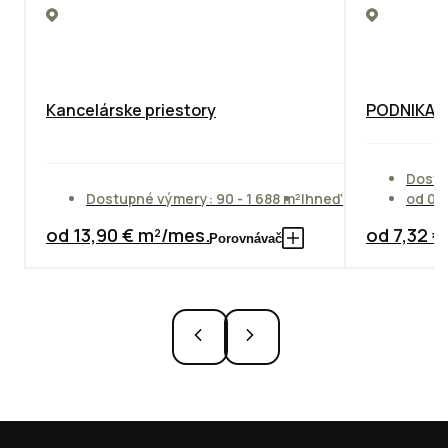
Kancelárske priestory
PODNIKAT
Dostu
Dostupné výmery: 90 - 1 688 m²
Ihneď
od 01
od 13,90 € m²/mes.
od 7,32 
Porovnávač