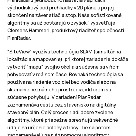
PlanRadaru jednoducho nastavia v aplikácii
východiskový bod prehliadky v 2D pláne a po jej
skončení na záver stlačia stop. Naše sofistikované
algoritmy sa už postarajú o zvyšok,“ vysvetľuje
Clemens Hammerl, produktový riaditeľ spoločnosti
PlanRadar.
"SiteView" využíva technológiu SLAM (simultánna
lokalizácia a mapovanie), pri ktorej zariadenie dokáže
vytvoriť "mapu" svojho okolia a súčasne sa v ňom
pohybovať v reálnom čase. Rovnaká technológia sa
používa na riadenie vozidiel bez vodiča alebo na
skúmanie neznámeho prostredia, v ktorom sa
súčasne pohybujú. V zariadení PlanRadar
zaznamenáva cestu cez stavenisko na digitálny
stavebný plán. Celý proces riadi dobre zvolené
algoritmy, ktoré priebežne spresňujú sekvenčné
údaje na určenie polohy a trasy. Tie sa potom
zaznamenávajú na plán pomocou algoritmov