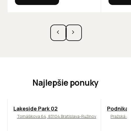
Najlepšie ponuky
ODPORÚČAME
ODPORÚČAM
Lakeside Park 02
Podnikat
Tomášikova 64, 83104 Bratislava-Ružinov
Pražská 4,