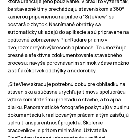
ktorá uľahčuje jeho používanie. V praxi to vyzerá tak,
že stavebné tímy prechádzajú staveniskom s 360°
kamerou pripevnenou na prilbe a "SiteView" sa
postará o zbytok. Nasnímané obrázky sa
automaticky ukladajú do aplikácie a sú pripravené na
opätovné zobrazenie v PlanRadare priamo v
dvojrozmerných výkresoch a plánoch. To umožňuje
presné a efektívne zdokumentovanie stavebného
procesu; navyše porovnávaním snímok v čase možno
zistiť akékoľvek odchýlky a nedorobky.
„SiteView skracuje potrebnú dobu pre obhliadku na
stavenisku a súčasne urýchľuje tímovú spoluprácu
vďaka kompletnému prehľadu o stavbe, a to aj na
diaľku. Panoramatické fotografie poskytujú vizuálnu
dokumentáciu k realizovaným prácam a tým zaisťujú
úplnú transparentnosť projektu. Školenie
pracovníkov je pritom minimálne. Užívatelia