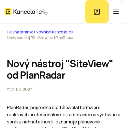
Hlavná stránka
Novinky
Kancelárie
Nový nástroj "SiteView" od PlanRadar
Ponuka kancelárií
Prieskum trhu
Nový nástroj "SiteView"
od PlanRadar
Kontakt
21. 03. 2024
Inzerát
PlanRadar, popredná digitálna platforma pre
realitných profesionálov so zameraním na výstavbu a
správu nehnuteľností, oznamuje plánované