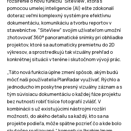
rozšírenie o novú funkciu “SiteView”, ktorá s
pomocou umelej inteligencie (AI) ešte zdokonalí
doteraz veľmi komplexný systém pre efektívnu
dokumentáciu, komunikáciu a tvorbu reportov v
stavebníctve. "SiteView" svojim užívateľom umožní
zhotovovať 360° panoramatické snímky pri obhliadke
projektov, ktoré sa automaticky premietnu do 2D
výkresov, a sprostredkujú tak vizuálny prehľad o
konkrétnej situácii v teréne i skutočnom vývoji prác.
„Táto nová funkcia úplne zmení spôsob, akým budú
môcť naši používatelia PlanRadar využívať. Rýchlo a
jednoducho im poskytne presný vizuálny záznam a s
tým súvisiacu dokumentáciu o každej fáze projektu
bez nutnosti robiť tisíce fotografií zvlášť. V
kombinácii s už existujúcimi nástrojmi rozšíri
možnosti, do akého detailu sa každý, kto sa na
projekte podieľa, môže spätne pozrieť čo a kde bolo
skutočne realizované,“ komentuje Ibrahim Imam,