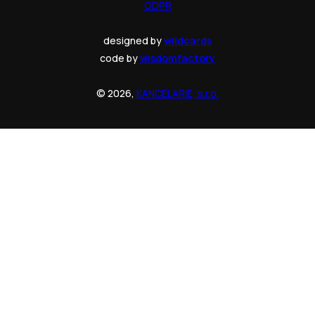
GDPR
designed by
wildcards
code by
wisdomfactory
© 2026,
KANCELARIE, s.r.o.