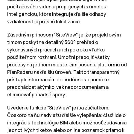
počítačového videnia prepojených s umelou
inteligenciou, ktorá integruje ďalšie odhady
vzdialenosti a presnú lokalizáciu.
Zásadným prínosom "SiteView" je, že projektovým
tímom poskytne detailný 360° prehľad o
vykonávaných prácach a ich pokroku v ľahko
použiteľnom rozhraní. Umožní prepojiť všetky
procesy na jednom mieste, čím posunie platformu od
PlanRadaru na ďalšiu úroveň. Takto transparentný
prístup k informáciám do budúcnosti pomôže
predchádzať akýmkoľvek nedorozumeniam a
eliminovať prípadné spory.
Uvedenie funkcie “SiteView” je iba začiatkom.
Čoskoro na ňu nadviažu ďalšie vylepšenia: či už ide o
integráciu technológie BIM alebo možnosť zadávania
jednotlivých tiketov alebo online poznámok priamo k