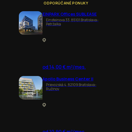
ODPORÚČANÉ PONUKY
EINPARK Offices SUBLEASE
Einsteinova 33, 85101 Bratislava-
Petržalka
od 14,00 € m²/mes.
Apollo Business Center II
Prievozská 4, 82109 Bratislava-
Ružinov
od 10,90 € m²/mes.