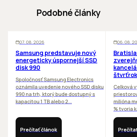
Podobné články
INOVÁCIE
KANCELÁRIE
07. 08. 2026
06. 08. 2
Samsung predstavuje nový
Bratisl
energeticky úspornejší SSD
zverejň
disk 990
kancelá
štvrťro
Spoločnosť Samsung Electronics
oznámila uvedenie nového SSD disku
Celková v
990 na trh, ktorý bude dostupný s
priestorov
kapacitou 1 TB alebo 2...
milióna m
% tvoria k
Prečítať článok
Prečíta