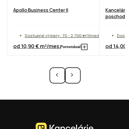
Apollo Business Center II
Kancelárie
poschodie
Dostupné výmery: 70 - 2 700 m²
Ihneď
Dostu
od 10,90 € m²/mes.
od 14,00
Porovnávač