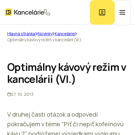
Hlavná stránka
Novinky
Kancelárie
Optimálny kávový režim v kancelárii (VI.)
Ponuka kancelárií
Prieskum trhu
Optimálny kávový režim v
kancelárii (VI.)
Kontakt
07. 10. 2013
Inzerát
V druhej časti otázok a odpovedí
pokračujem v téme "Piť či nepiť kofeínovú
kávu ?" podloženej výsledkami výskumu