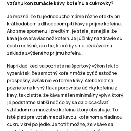
vzťahu konzumácie kávy, kofeínu a cukrovky?
Je možné, že tu jednoducho máme rôzne efekty pri
krátkodobom a dlhodobom pití kávy a príjme kofeínu.
Ako sme spomenuli predtým, je stále jasnejšie, že
káva je oveľa viac než kofeín. Jej účinky na zdravie sú
často odlišné, ako tie, ktoré by sme očakávali na
základe zvýšeného príjmu kofeínu.
Napríklad, keď sa pozriete na športový výkon tak to
vyzerá tak, že samotný kofeín môže byť čiastočne
prospešný, avšak nie vo forme kávy. Alebo keď sa
pozriete na krvný tlak a porovnáte účinky kofeínu z
kávy, tak zistíte, že káva má len minimálny vplyv, ktorý
je podstatne slabší než čo by sa dalo očakávať
vzhľadom na množstvo kofeínu ktorý obsahuje. To
isté platí pre vzťah medzi kávou, kofeínom a hladinou
cukru v krvi po jedle. Je totiž možné, že v káve sa