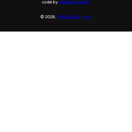
code by
wisdomfactory
© 2026,
KANCELARIE, s.r.o.