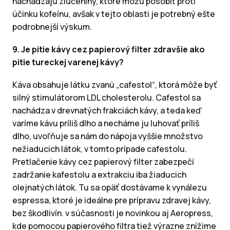
nachádzajú zlúčeniny, ktoré môžu pôsobiť proti
účinku kofeínu, avšak v tejto oblasti je potrebný ešte
podrobnejší výskum.
9. Je pitie kávy cez papierový filter zdravšie ako
pitie tureckej varenej kávy?
Káva obsahuje látku zvanú „cafestol“, ktorá môže byť
silný stimulátorom LDL cholesterolu. Cafestol sa
nachádza v drevnatých frakciách kávy, a teda keď
varíme kávu príliš dlho a necháme ju luhovať príliš
dlho, uvoľňuje sa nám do nápoja vyššie množstvo
nežiaducich látok, v tomto prípade cafestolu.
Pretlačenie kávy cez papierový filter zabezpečí
zadržanie kafestolu a extrakciu iba žiaducich
olejnatých látok. Tu sa opäť dostávame k vynálezu
espressa, ktoré je ideálne pre prípravu zdravej kávy,
bez škodlivín. v súčasnosti je novinkou aj Aeropress,
kde pomocou papierového filtra tiež výrazne znížime