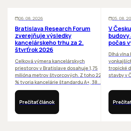
KANCELÁRIE
KANCELÁRIE
06. 08. 2026
05. 08. 2
Bratislava Research Forum
V Česku
zverejňuje výsledky
budovy 
kancelárskeho trhu za 2.
počas v
štvrťrok 2026
Dlhá vlna
Celková výmera kancelárskych
vonkajších
priestorov v Bratislave dosahuje 1,75
tropické dn
milióna metrov štvorcových. Z toho 22
stavby v Č
% tvoria kancelárie štandardu A+, 38...
Prečítať článok
Prečíta