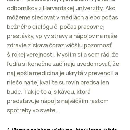
odborníkov z Harvardskej univerzity. Ako
môžeme sledovať v médiách alebo počas
bežného dialógu či počas pracovnej
prestávky, vplyv stravy a nápojov na naše
zdravie získava čoraz väčšiu pozornosť
širokej verejnosti. Myslím si a som rád, že
ľudia si konečne začínajú uvedomovať, že
najlepšia medicína je ukrytá v prevencii a
niečo na tej kvalite surovín predsa len
bude. Tak je to aj s kávou, ktorá
predstavuje nápoj s najväčším rastom
spotreby vo svete...