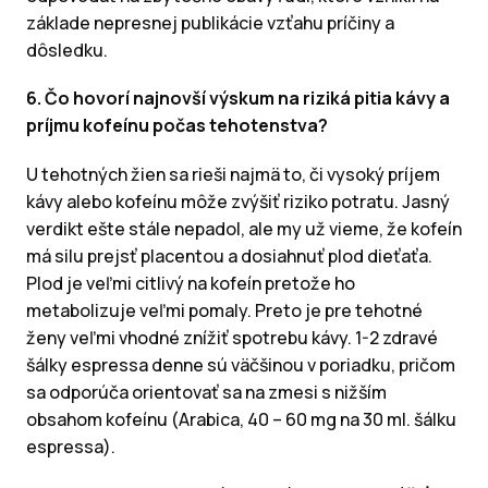
základe nepresnej publikácie vzťahu príčiny a
dôsledku.
6. Čo hovorí najnovší výskum na riziká pitia kávy a
príjmu kofeínu počas tehotenstva?
U tehotných žien sa rieši najmä to, či vysoký príjem
kávy alebo kofeínu môže zvýšiť riziko potratu. Jasný
verdikt ešte stále nepadol, ale my už vieme, že kofeín
má silu prejsť placentou a dosiahnuť plod dieťaťa.
Plod je veľmi citlivý na kofeín pretože ho
metabolizuje veľmi pomaly. Preto je pre tehotné
ženy veľmi vhodné znížiť spotrebu kávy. 1-2 zdravé
šálky espressa denne sú väčšinou v poriadku, pričom
sa odporúča orientovať sa na zmesi s nižším
obsahom kofeínu (Arabica, 40 – 60 mg na 30 ml. šálku
espressa).