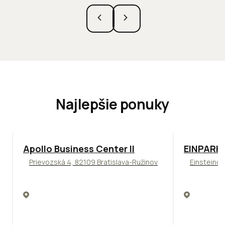
Najlepšie ponuky
TOP
NOVINKA
ODPORÚČAME
TOP
ODPO
Apollo Business Center II
EINPARK 
Prievozská 4, 82109 Bratislava-Ružinov
Einsteinov