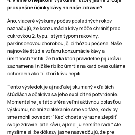
4. Vieme o nejakom výskume, ktorý jasne určuje
prospešné účinky kávy na naše zdravie?
Áno, viaceré výskumy počas posledných rokov
naznačujú, že konzumácia kávy môže chrániť pred
cukrovkou 2. typu, istým typom rakoviny,
parkinsonovou chorobou, či cirhózou pečene. Naše
najnovšie štúdie vzťahu konzumácie kávy a
úmrtnosti zistili, že ľudia ktorí pravidelne pijú kávu
zaznamenali nižšie riziko úmrtia na kardiovaskulárne
ochorenia ako tí, ktorí kávu nepili.
Tento výsledok je aj naďalej skúmaný v ďalších
štúdiách a očakáva sa jeho explicitné potvrdenie.
Momentálne je táto sféra veľmi aktívnou oblasťou
výskumu, no ani zďaleka nie sme vo fáze, kedy by
sme mohli povedať: "Keď chcete výrazne zlepšiť
svoje zdravie, pite kávu, aj keď ju nemáte radi.“ Ale
myslíme si, že dôkazy jasne nasvedčujú, že pre