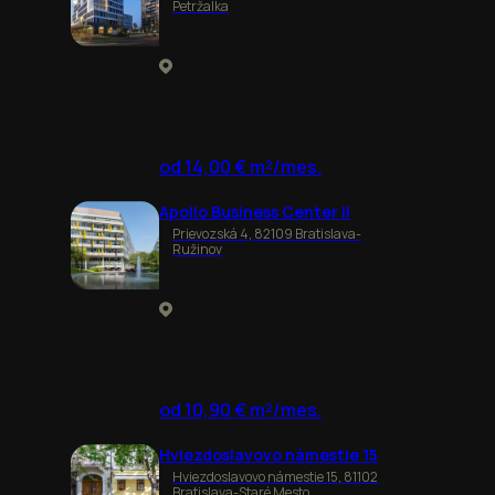
Petržalka
od 14,00 € m²/mes.
Apollo Business Center II
Prievozská 4, 82109 Bratislava-
Ružinov
od 10,90 € m²/mes.
Hviezdoslavovo námestie 15
Hviezdoslavovo námestie 15, 81102
Bratislava-Staré Mesto