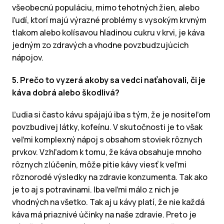
všeobecnú populáciu, mimo tehotných žien, alebo
ľudí, ktorí majú výrazné problémy s vysokým krvným
tlakom alebo kolísavou hladinou cukru v krvi, je káva
jedným zo zdravých a vhodne povzbudzujúcich
nápojov.
5. Prečo to vyzerá akoby sa vedci naťahovali, či je
káva dobrá alebo škodlivá?
Ľudia si často kávu spájajú iba s tým, že je nositeľom
povzbudivej látky, kofeínu. V skutočnosti je to však
veľmi komplexný nápoj s obsahom stoviek rôznych
prvkov. Vzhľadom k tomu, že káva obsahuje mnoho
rôznych zlúčenín, môže pitie kávy viesť k veľmi
rôznorodé výsledky na zdravie konzumenta. Tak ako
je to aj s potravinami. Iba veľmi málo z nich je
vhodných na všetko. Tak aj u kávy platí, že nie každá
káva má priaznivé účinky na naše zdravie. Preto je