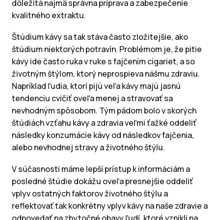
dôležitá najmä správna príprava a zabezpečenie
kvalitného extraktu.
Štúdium kávy sa tak stáva často zložitejšie, ako
štúdium niektorých potravín. Problémom je, že pitie
kávy ide často ruka v ruke s fajčením cigariet, a so
životným štýlom, ktorý neprospieva nášmu zdraviu.
Napríklad ľudia, ktorí pijú veľa kávy majú jasnú
tendenciu cvičiť oveľa menej a stravovať sa
nevhodným spôsobom. Tým pádom bolo v skorých
štúdiách vzťahu kávy a zdravia veľmi ťažké oddeliť
následky konzumácie kávy od následkov fajčenia,
alebo nevhodnej stravy a životného štýlu.
V súčasnosti máme lepší prístup k informáciám a
posledné štúdie dokážu oveľa presnejšie oddeliť
vplyv ostatných faktorov životného štýlu a
reflektovať tak konkrétny vplyv kávy na naše zdravie a
odpovedať na zbytočné obavy ľudí, ktoré vznikli na