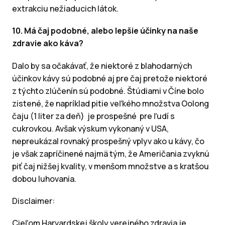
extrakciu nežiaducich látok.
10. Má čaj podobné, alebo lepšie účinky na naše
zdravie ako káva?
Dalo by sa očakávať, že niektoré z blahodarných
účinkov kávy sú podobné aj pre čaj pretože niektoré
z týchto zlúčenín sú podobné. Štúdiami v Číne bolo
zistené, že napríklad pitie veľkého množstva Oolong
čaju (1 liter za deň) je prospešné pre ľudí s
cukrovkou. Avšak výskum vykonaný v USA,
nepreukázal rovnaký prospešný vplyv ako u kávy, čo
je však zapríčinené najmä tým, že Američania zvyknú
piť čaj nižšej kvality, v menšom množstve a s kratšou
dobou luhovania.
Disclaimer:
Cieľom Harvardskej školy verejného zdravia je