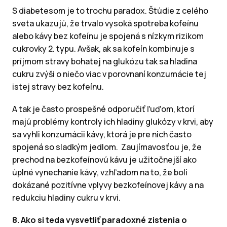
S diabetesom je to trochu paradox. Štúdie z celého
sveta ukazujú, že trvalo vysoká spotreba kofeínu
alebo kávy bez kofeínu je spojená s nízkym rizikom
cukrovky 2. typu. Avšak, ak sa kofeín kombinuje s
príjmom stravy bohatej na glukózu tak sa hladina
cukru zvýši o niečo viac v porovnaní konzumácie tej
istej stravy bez kofeínu.
A tak je často prospešné odporučiť ľuďom, ktorí
majú problémy kontroly ich hladiny glukózy v krvi, aby
sa vyhli konzumácii kávy, ktorá je pre nich často
spojená so sladkým jedlom. Zaujímavosťou je, že
prechod na bezkofeínovú kávu je užitočnejší ako
úplné vynechanie kávy, vzhľadom na to, že boli
dokázané pozitívne vplyvy bezkofeínovej kávy a na
redukciu hladiny cukru v krvi.
8. Ako si teda vysvetliť paradoxné zistenia o