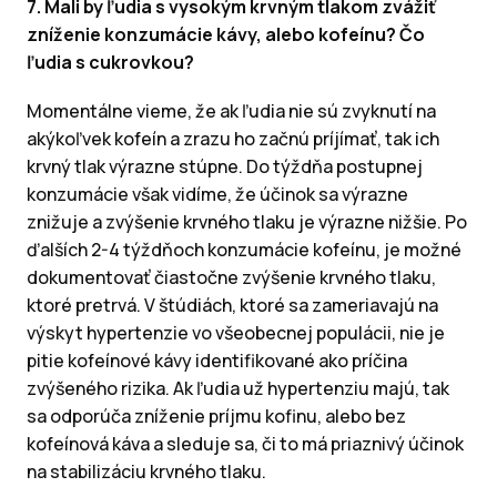
7. Mali by ľudia s vysokým krvným tlakom zvážiť
zníženie konzumácie kávy, alebo kofeínu? Čo
ľudia s cukrovkou?
Momentálne vieme, že ak ľudia nie sú zvyknutí na
akýkoľvek kofeín a zrazu ho začnú príjímať, tak ich
krvný tlak výrazne stúpne. Do týždňa postupnej
konzumácie však vidíme, že účinok sa výrazne
znižuje a zvýšenie krvného tlaku je výrazne nižšie. Po
ďalších 2-4 týždňoch konzumácie kofeínu, je možné
dokumentovať čiastočne zvýšenie krvného tlaku,
ktoré pretrvá. V štúdiách, ktoré sa zameriavajú na
výskyt hypertenzie vo všeobecnej populácii, nie je
pitie kofeínové kávy identifikované ako príčina
zvýšeného rizika. Ak ľudia už hypertenziu majú, tak
sa odporúča zníženie príjmu kofinu, alebo bez
kofeínová káva a sleduje sa, či to má priaznivý účinok
na stabilizáciu krvného tlaku.