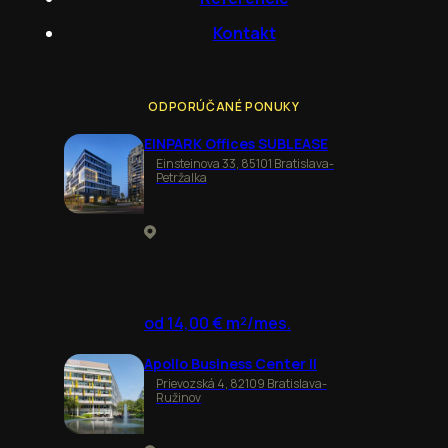
Kontakt
ODPORÚČANÉ PONUKY
EINPARK Offices SUBLEASE
Einsteinova 33, 85101 Bratislava-
Petržalka
od 14,00 € m²/mes.
Apollo Business Center II
Prievozská 4, 82109 Bratislava-
Ružinov