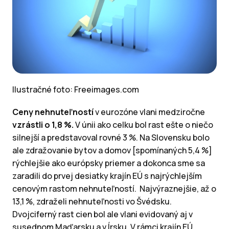
Ilustračné foto: Freeimages.com
Ceny nehnuteľností
v eurozóne vlani medziročne
vzrástli o 1,8 %.
V únii ako celku bol rast ešte o niečo
silnejší a predstavoval rovné 3 %. Na Slovensku bolo
ale zdražovanie bytov a domov [spomínaných 5,4 %]
rýchlejšie ako európsky priemer a dokonca sme sa
zaradili do prvej desiatky krajín EÚ s najrýchlejším
cenovým rastom nehnuteľností. Najvýraznejšie, až o
13,1 %, zdraželi nehnuteľnosti vo Švédsku.
Dvojciferný rast cien bol ale vlani evidovaný aj v
susednom Maďarsku a v Írsku. V rámci krajín EÚ