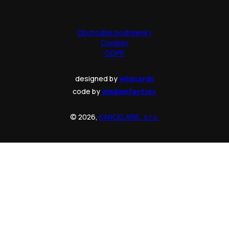
Obchodné podmienky
Cookies
GDPR
designed by
wildcards
code by
wisdomfactory
© 2026,
KANCELARIE, s.r.o.