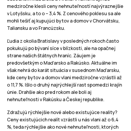
medziročne klesli ceny nehnuteľností najvýraznejšie
v Lotyšsku, a to o – 3,4 %. Z cenového poklesu sa ale
mohli tešiť aj kupujúci bytov a domov v Chorvátsku,
Taliansku a vo Francúzsku.
Ľudia z okolia Bratislavy v posledných rokoch často
pokukujú po bývaní síce v blízkosti, ale na opačnej
strane našich štátnych hraníc. Záujem je
predovšetkým o Maďarsko a Rakúsko. Aktuálne im
však nehrá do karát situácia v susednom Maďarsku,
kde ceny bytov a domov vlani medziročne vzrástli až
o 11,7 %. Išlo o druhý najrýchlejší rast spomedzi krajín
únie. Drahšie ako pred rokom ale boli aj
nehnuteľnosti v Rakúsku a Českej republike.
Zdražujú rýchlejšie nové alebo existujúce reality?
Ceny existujúcich realít vzrástli u nás vlani až o 6,4
%, teda rýchlejšie ako nové nehnuteľnosti, ktorých