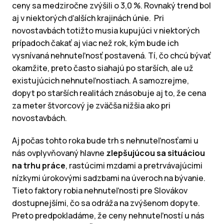
ceny sa medziročne zvýšili o 3,0 %. Rovnaký trend bol
aj v niektorých ďalších krajinách únie. Pri
novostavbách totižto musia kupujúci v niektorých
prípadoch čakať aj viac než rok, kým bude ich
vysnívaná nehnuteľnosť postavená. Tí, čo chcú bývať
okamžite, preto často siahajú po starších, ale už
existujúcich nehnuteľnostiach. A samozrejme,
dopyt po starších realitách znásobuje aj to, že cena
za meter štvorcový je zväčša nižšia ako pri
novostavbách.
Aj počas tohto roka bude trh s nehnuteľnosťami u
nás ovplyvňovaný hlavne
zlepšujúcou sa situáciou
na trhu práce
, rastúcimi mzdami a pretrvávajúcimi
nízkymi úrokovými sadzbami na úveroch na bývanie.
Tieto faktory robia nehnuteľnosti pre Slovákov
dostupnejšími, čo sa odráža na zvýšenom dopyte.
Preto predpokladáme, že ceny nehnuteľností u nás