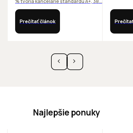
% tvoria kancelárie štandardu A+, 38...
Prečítať článok
Prečíta
Najlepšie ponuky