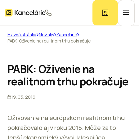
Hlavná stránka
Novinky
Kancelárie
PABK: Oživenie na realitnom trhu pokračuje
Ponuka kancelárií
Prieskum trhu
PABK: Oživenie na
realitnom trhu pokračuje
Kontakt
19. 05. 2016
Inzerát
Oživovanie na európskom realitnom trhu
pokračovalo aj v roku 2015. Môže za to
lepší ekonomický vývoj, klesajúca