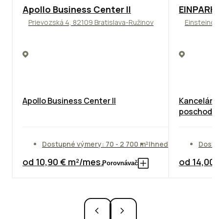
TOP
NOVINKA
ODPORÚČAME
TOP
ODPO
Apollo Business Center II
EINPARK 
Prievozská 4, 82109 Bratislava-Ružinov
Einsteinov
Apollo Business Center II
Kancelárie
poschodie
Dostupné výmery: 70 - 2 700 m²
Ihneď
Dostu
od 10,90 € m²/mes.
od 14,00
Porovnávač