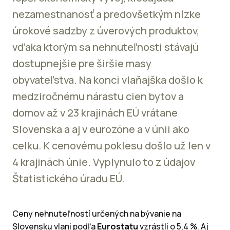
nezamestnanosť a predovšetkým nízke
úrokové sadzby z úverových produktov,
vďaka ktorým sa nehnuteľnosti stávajú
dostupnejšie pre širšie masy
obyvateľstva. Na konci vlaňajška došlo k
medziročnému nárastu cien bytov a
domov až v 23 krajinách EÚ vrátane
Slovenska a aj v eurozóne a v únii ako
celku. K cenovému poklesu došlo už len v
4 krajinách únie. Vyplynulo to z údajov
Štatistického úradu EÚ.
Ceny nehnuteľností určených na bývanie na
Slovensku vlani podľa
Eurostatu
vzrástli o 5,4 %. Aj