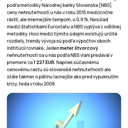
podľa metodiky Národnej banky Slovenska [NBS]
ceny nehnuteľností u nás v roku 2015 medziročne
rástli, ale miernejším tempom, o 0,9 %. Nesúlad
medzi štatistikami Eurostatu a NBS vyplýva z odlišnej
metodiky. Hoci medzi týmito údajmi existujú určité
rozdiely, trendy vývoja sú podľa výpočtov oboch
inštitúcii rovnaké. Jeden
meter štvorcový
nehnuteľnosti sa u nás podľa NBS vlani predával v
priemere za
1 227 EUR.
Napriek súčasnému
cenovému rastu sú slovenské nehnuteľnosti ale
stále takmer o pätinu lacnejšie ako pred vypuknutím
krízy, teda v roku 2008.