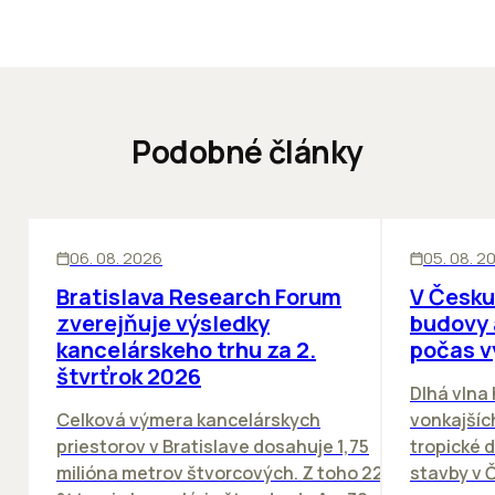
Podobné články
KANCELÁRIE
KANCELÁRIE
06. 08. 2026
05. 08. 2
Bratislava Research Forum
V Česku
zverejňuje výsledky
budovy 
kancelárskeho trhu za 2.
počas v
štvrťrok 2026
Dlhá vlna
Celková výmera kancelárskych
vonkajších
priestorov v Bratislave dosahuje 1,75
tropické dn
milióna metrov štvorcových. Z toho 22
stavby v Č