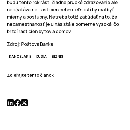
budú tento rok rásť. Žiadne prudké zdražovanie ale
neočakávame, rast cien nehnuteľností by mal byť
mierny a postupný. Netreba totiž zabúdať na to, že
nezamestnanosť je u nás stále pomerne vysoká, čo
brzdí rast cien bytov a domov.
Zdroj: Poštová Banka
KANCELÁRIE
ĽUDIA
BIZNIS
Zdieľajte tento článok